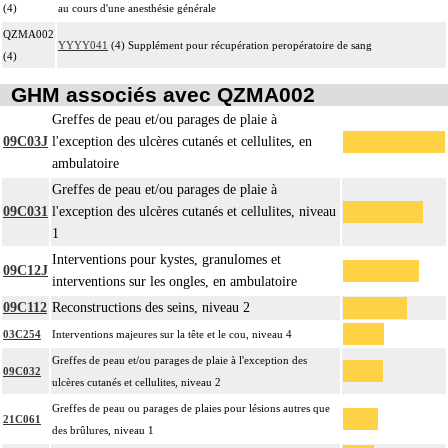
(4)
au cours d'une anesthésie générale
QZMA002
YYYY041
(4) Supplément pour récupération peropératoire de sang
(4)
GHM associés avec QZMA002
Greffes de peau et/ou parages de plaie à
09C03J
l'exception des ulcères cutanés et cellulites, en
ambulatoire
Greffes de peau et/ou parages de plaie à
09C031
l'exception des ulcères cutanés et cellulites, niveau
1
Interventions pour kystes, granulomes et
09C12J
interventions sur les ongles, en ambulatoire
09C112
Reconstructions des seins, niveau 2
03C254
Interventions majeures sur la tête et le cou, niveau 4
Greffes de peau et/ou parages de plaie à l'exception des
09C032
ulcères cutanés et cellulites, niveau 2
Greffes de peau ou parages de plaies pour lésions autres que
21C061
des brûlures, niveau 1