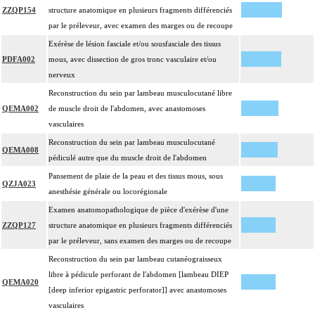
ZZQP154
structure anatomique en plusieurs fragments différenciés
par le préleveur, avec examen des marges ou de recoupe
Exérèse de lésion fasciale et/ou sousfasciale des tissus
PDFA002
mous, avec dissection de gros tronc vasculaire et/ou
nerveux
Reconstruction du sein par lambeau musculocutané libre
QEMA002
de muscle droit de l'abdomen, avec anastomoses
vasculaires
Reconstruction du sein par lambeau musculocutané
QEMA008
pédiculé autre que du muscle droit de l'abdomen
Pansement de plaie de la peau et des tissus mous, sous
QZJA023
anesthésie générale ou locorégionale
Examen anatomopathologique de pièce d'exérèse d'une
ZZQP127
structure anatomique en plusieurs fragments différenciés
par le préleveur, sans examen des marges ou de recoupe
Reconstruction du sein par lambeau cutanéograisseux
libre à pédicule perforant de l'abdomen [lambeau DIEP
QEMA020
[deep inferior epigastric perforator]] avec anastomoses
vasculaires