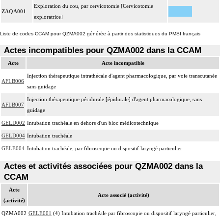
Exploration du cou, par cervicotomie [Cervicotomie
ZAQA001
exploratrice]
Liste de codes CCAM pour QZMA002 générée à partir des statistiques du PMSI français
Actes incompatibles pour QZMA002 dans la CCAM
Acte
Acte incompatible
Injection thérapeutique intrathécale d'agent pharmacologique, par voie transcutanée
AFLB006
sans guidage
Injection thérapeutique péridurale [épidurale] d'agent pharmacologique, sans
AFLB007
guidage
GELD002
Intubation trachéale en dehors d'un bloc médicotechnique
GELD004
Intubation trachéale
GELE004
Intubation trachéale, par fibroscopie ou dispositif laryngé particulier
Actes et activités associées pour QZMA002 dans la
CCAM
Acte
Acte associé (activité)
(activité)
QZMA002
GELE001
(4) Intubation trachéale par fibroscopie ou dispositif laryngé particulier,