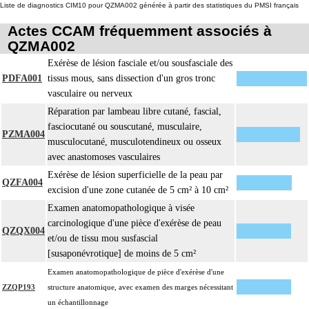
Liste de diagnostics CIM10 pour QZMA002 générée à partir des statistiques du PMSI français
Actes CCAM fréquemment associés à
QZMA002
Exérèse de lésion fasciale et/ou sousfasciale des
PDFA001
tissus mous, sans dissection d'un gros tronc
vasculaire ou nerveux
Réparation par lambeau libre cutané, fascial,
fasciocutané ou souscutané, musculaire,
PZMA004
musculocutané, musculotendineux ou osseux
avec anastomoses vasculaires
Exérèse de lésion superficielle de la peau par
QZFA004
excision d'une zone cutanée de 5 cm² à 10 cm²
Examen anatomopathologique à visée
carcinologique d'une pièce d'exérèse de peau
QZQX004
et/ou de tissu mou susfascial
[susaponévrotique] de moins de 5 cm²
Examen anatomopathologique de pièce d'exérèse d'une
ZZQP193
structure anatomique, avec examen des marges nécessitant
un échantillonnage