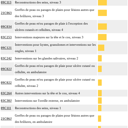
09C113
Reconstructions des seins, niveau 3
Greffes de peau ou parages de plaies pour lésions autres que
21C063
des brûlures, niveau 3
Greffes de peau et/ou parages de plaie à l'exception des
09C034
ulcères cutanés et cellulites, niveau 4
03C253
Interventions majeures sur la tête et le cou, niveau 3
Interventions pour kystes, granulomes et interventions sur les
09C121
ongles, niveau 1
03C242
Interventions sur les glandes salivaires, niveau 2
Greffes de peau et/ou parages de plaie pour ulcère cutané ou
09C02J
cellulite, en ambulatoire
Greffes de peau et/ou parages de plaie pour ulcère cutané ou
09C022
cellulite, niveau 2
03C264
Autres interventions sur la tête et le cou, niveau 4
03C30J
Interventions sur l'oreille externe, en ambulatoire
09C111
Reconstructions des seins, niveau 1
Greffes de peau ou parages de plaies pour lésions autres que
21C06J
des brûlures, en ambulatoire