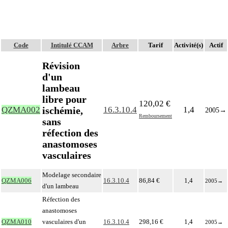
Code
Intitulé CCAM
Arbre
Tarif
Activité(s)
Actif
Révision
d'un
lambeau
libre pour
120,02 €
ischémie,
QZMA002
16.3.10.4
1,4
2005
→
Remboursement
sans
réfection des
anastomoses
vasculaires
Modelage secondaire
QZMA006
16.3.10.4
86,84 €
1,4
2005
→
d'un lambeau
Réfection des
anastomoses
QZMA010
vasculaires d'un
16.3.10.4
298,16 €
1,4
2005
→