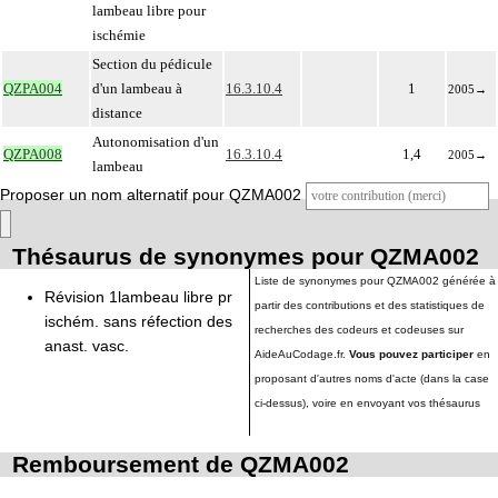
lambeau libre pour
ischémie
Section du pédicule
QZPA004
d'un lambeau à
16.3.10.4
1
2005
→
distance
Autonomisation d'un
QZPA008
16.3.10.4
1,4
2005
→
lambeau
Proposer un nom alternatif pour QZMA002
Thésaurus de synonymes pour QZMA002
Liste de synonymes pour QZMA002 générée à
Révision 1lambeau libre pr
partir des contributions et des statistiques de
ischém. sans réfection des
recherches des codeurs et codeuses sur
anast. vasc.
AideAuCodage.fr.
Vous pouvez participer
en
proposant d'autres noms d'acte (dans la case
ci-dessus), voire en envoyant vos thésaurus
Remboursement de QZMA002