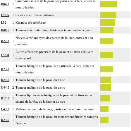
Carcinome in situ de la peau des parties de la face, autres et
D04.3
1
non précisées
L90.5
1
Cicatrices et fibrose cutanées
L82
1
Kératose séborrhéique
D48.5
1
Tumeur à évolution imprévisible et inconnue de la peau
Naevus à mélanocytes des parties de la face, autres et non
D22.3
1
précisées
Autres affections précisées de la peau et du tissu cellulaire
L98.8
1
sous-cutané
Tumeur bénigne de la peau des parties de la face, autres et
D23.3
1
non précisées
D23.5
1
Tumeur bénigne de la peau du tronc
C44.5
2
Tumeur maligne de la peau du tronc
Tumeur lipomateuse bénigne de la peau et du tissu sous-
D17.0
1
cutané de la tête, de la face et du cou
C43.3
1
Mélanome malin de la face, parties autres et non précisées
Tumeur bénigne de la peau du membre supérieur, y compris
D23.6
1
l'épaule