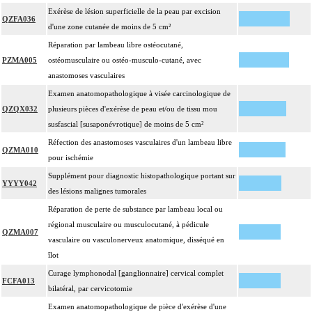
Exérèse de lésion superficielle de la peau par excision
QZFA036
d'une zone cutanée de moins de 5 cm²
Réparation par lambeau libre ostéocutané,
PZMA005
ostéomusculaire ou ostéo-musculo-cutané, avec
anastomoses vasculaires
Examen anatomopathologique à visée carcinologique de
QZQX032
plusieurs pièces d'exérèse de peau et/ou de tissu mou
susfascial [susaponévrotique] de moins de 5 cm²
Réfection des anastomoses vasculaires d'un lambeau libre
QZMA010
pour ischémie
Supplément pour diagnostic histopathologique portant sur
YYYY042
des lésions malignes tumorales
Réparation de perte de substance par lambeau local ou
régional musculaire ou musculocutané, à pédicule
QZMA007
vasculaire ou vasculonerveux anatomique, disséqué en
îlot
Curage lymphonodal [ganglionnaire] cervical complet
FCFA013
bilatéral, par cervicotomie
Examen anatomopathologique de pièce d'exérèse d'une