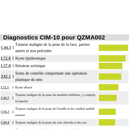
fascia superficiel.
Par atteinte profonde de la peau et des tissus mous, on entend : atteinte
16
pluritissulaire de la peau et des tissus mous, atteignant le fascia superficiel
[fasciale] ou le dépassant [sousfasciale].
Diagnostics CIM-10 pour QZMA002
Tumeur maligne de la peau de la face, parties
C44.3
1
autres et non précisées
L72.0
1
Kyste épidermique
L57.0
1
Kératose actinique
Soins de contrôle comprenant une opération
Z42.1
1
plastique du sein
L72.1
1
Kyste sébacé
Tumeur maligne de la peau du membre inférieur, y compris
C44.7
2
la hanche
Tumeur maligne de la peau de l'oreille et du conduit auditif
C44.2
2
externe
C44.4
2
Tumeur maligne de la peau du cuir chevelu et du cou