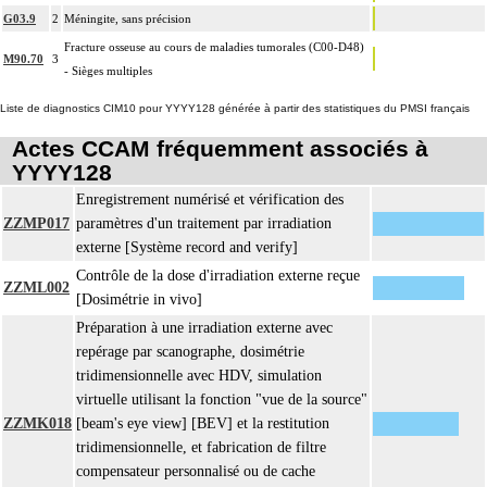
G03.9
2
Méningite, sans précision
Fracture osseuse au cours de maladies tumorales (C00-D48)
M90.70
3
- Sièges multiples
Liste de diagnostics CIM10 pour YYYY128 générée à partir des statistiques du PMSI français
Actes CCAM fréquemment associés à
YYYY128
Enregistrement numérisé et vérification des
ZZMP017
paramètres d'un traitement par irradiation
externe [Système record and verify]
Contrôle de la dose d'irradiation externe reçue
ZZML002
[Dosimétrie in vivo]
Préparation à une irradiation externe avec
repérage par scanographe, dosimétrie
tridimensionnelle avec HDV, simulation
virtuelle utilisant la fonction "vue de la source"
ZZMK018
[beam's eye view] [BEV] et la restitution
tridimensionnelle, et fabrication de filtre
compensateur personnalisé ou de cache