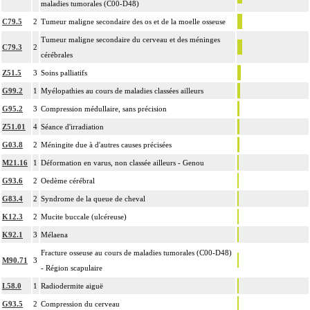
maladies tumorales (C00-D48)
C79.5
2
Tumeur maligne secondaire des os et de la moelle osseuse
Tumeur maligne secondaire du cerveau et des méninges
C79.3
2
cérébrales
Z51.5
3
Soins palliatifs
G99.2
1
Myélopathies au cours de maladies classées ailleurs
G95.2
3
Compression médullaire, sans précision
Z51.01
4
Séance d'irradiation
G03.8
2
Méningite due à d'autres causes précisées
M21.16
1
Déformation en varus, non classée ailleurs - Genou
G93.6
2
Oedème cérébral
G83.4
2
Syndrome de la queue de cheval
K12.3
2
Mucite buccale (ulcéreuse)
K92.1
3
Mélaena
Fracture osseuse au cours de maladies tumorales (C00-D48)
M90.71
3
- Région scapulaire
L58.0
1
Radiodermite aiguë
G93.5
2
Compression du cerveau