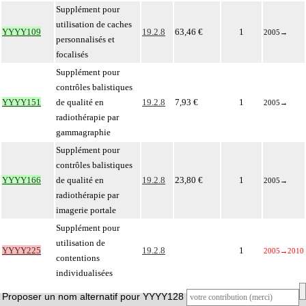
Supplément pour
utilisation de caches
YYYY109
19.2.8
63,46 €
1
2005
→
personnalisés et
focalisés
Supplément pour
contrôles balistiques
YYYY151
de qualité en
19.2.8
7,93 €
1
2005
→
radiothérapie par
gammagraphie
Supplément pour
contrôles balistiques
YYYY166
de qualité en
19.2.8
23,80 €
1
2005
→
radiothérapie par
imagerie portale
Supplément pour
utilisation de
YYYY225
19.2.8
1
2005
→
2010
contentions
individualisées
Proposer un nom alternatif pour YYYY128