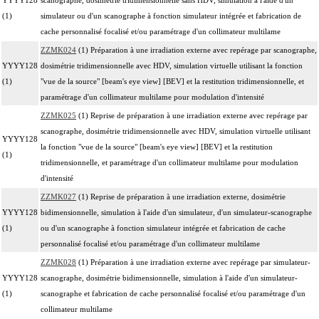
(1)
simulateur ou d'un scanographe à fonction simulateur intégrée et fabrication de
cache personnalisé focalisé et/ou paramétrage d'un collimateur multilame
ZZMK024
(1) Préparation à une irradiation externe avec repérage par scanographe,
YYYY128
dosimétrie tridimensionnelle avec HDV, simulation virtuelle utilisant la fonction
(1)
"vue de la source" [beam's eye view] [BEV] et la restitution tridimensionnelle, et
paramétrage d'un collimateur multilame pour modulation d'intensité
ZZMK025
(1) Reprise de préparation à une irradiation externe avec repérage par
scanographe, dosimétrie tridimensionnelle avec HDV, simulation virtuelle utilisant
YYYY128
la fonction "vue de la source" [beam's eye view] [BEV] et la restitution
(1)
tridimensionnelle, et paramétrage d'un collimateur multilame pour modulation
d'intensité
ZZMK027
(1) Reprise de préparation à une irradiation externe, dosimétrie
YYYY128
bidimensionnelle, simulation à l'aide d'un simulateur, d'un simulateur-scanographe
(1)
ou d'un scanographe à fonction simulateur intégrée et fabrication de cache
personnalisé focalisé et/ou paramétrage d'un collimateur multilame
ZZMK028
(1) Préparation à une irradiation externe avec repérage par simulateur-
YYYY128
scanographe, dosimétrie bidimensionnelle, simulation à l'aide d'un simulateur-
(1)
scanographe et fabrication de cache personnalisé focalisé et/ou paramétrage d'un
collimateur multilame