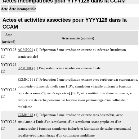
Actes incompatibles pour YYYY128 dans la CCAM
Acte
Acte incompatible
Actes et activités associées pour YYYY128 dans la
CCAM
Acte
Acte associé (activité)
(activité)
YYYY128
AGMP001
(1) Préparation à une irradiation externe du névraxe [irradiation
(1)
craniospinale]
YYYY128
QZMP003
(1) Préparation à une irradiation cutanée totale
(1)
ZZMK011
(1) Préparation à une irradiation externe avec repérage par scanographe,
dosimétrie tridimensionnelle sans HDV, simulation virtuelle utilisant la fonction
YYYY128
"vue de la source" [beam's eye view] [BEV] et la restitution tridimensionnelle, et
(1)
fabrication de cache personnalisé focalisé et/ou paramétrage d'un collimateur
multilame
ZZMK013
(1) Préparation à une irradiation externe sans dosimétrie, avec
YYYY128
simulation à l'aide d'un simulateur, d'un simulateur-scanographe ou d'un
(1)
scanographe à fonction simulateur intégrée et fabrication de cache personnalisé
focalisé et/ou paramétrage d'un collimateur multilame