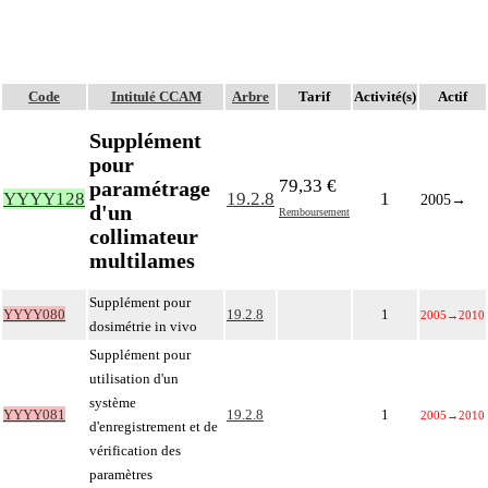
Code
Intitulé CCAM
Arbre
Tarif
Activité(s)
Actif
Supplément
pour
79,33 €
paramétrage
YYYY128
19.2.8
1
2005
→
d'un
Remboursement
collimateur
multilames
Supplément pour
YYYY080
19.2.8
1
2005
→
2010
dosimétrie in vivo
Supplément pour
utilisation d'un
système
YYYY081
19.2.8
1
2005
→
2010
d'enregistrement et de
vérification des
paramètres