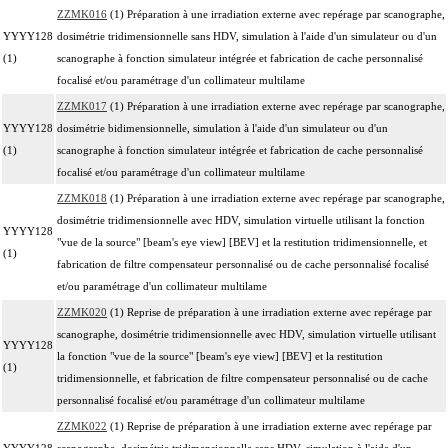
ZZMK016
(1) Préparation à une irradiation externe avec repérage par scanographe,
YYYY128
dosimétrie tridimensionnelle sans HDV, simulation à l'aide d'un simulateur ou d'un
(1)
scanographe à fonction simulateur intégrée et fabrication de cache personnalisé
focalisé et/ou paramétrage d'un collimateur multilame
ZZMK017
(1) Préparation à une irradiation externe avec repérage par scanographe,
YYYY128
dosimétrie bidimensionnelle, simulation à l'aide d'un simulateur ou d'un
(1)
scanographe à fonction simulateur intégrée et fabrication de cache personnalisé
focalisé et/ou paramétrage d'un collimateur multilame
ZZMK018
(1) Préparation à une irradiation externe avec repérage par scanographe,
dosimétrie tridimensionnelle avec HDV, simulation virtuelle utilisant la fonction
YYYY128
"vue de la source" [beam's eye view] [BEV] et la restitution tridimensionnelle, et
(1)
fabrication de filtre compensateur personnalisé ou de cache personnalisé focalisé
et/ou paramétrage d'un collimateur multilame
ZZMK020
(1) Reprise de préparation à une irradiation externe avec repérage par
scanographe, dosimétrie tridimensionnelle avec HDV, simulation virtuelle utilisant
YYYY128
la fonction "vue de la source" [beam's eye view] [BEV] et la restitution
(1)
tridimensionnelle, et fabrication de filtre compensateur personnalisé ou de cache
personnalisé focalisé et/ou paramétrage d'un collimateur multilame
ZZMK022
(1) Reprise de préparation à une irradiation externe avec repérage par
YYYY128
scanographe, dosimétrie tridimensionnelle sans HDV, simulation à l'aide d'un