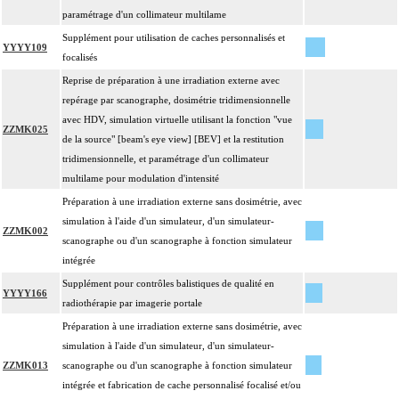
paramétrage d'un collimateur multilame
Supplément pour utilisation de caches personnalisés et
YYYY109
focalisés
Reprise de préparation à une irradiation externe avec
repérage par scanographe, dosimétrie tridimensionnelle
avec HDV, simulation virtuelle utilisant la fonction "vue
ZZMK025
de la source" [beam's eye view] [BEV] et la restitution
tridimensionnelle, et paramétrage d'un collimateur
multilame pour modulation d'intensité
Préparation à une irradiation externe sans dosimétrie, avec
simulation à l'aide d'un simulateur, d'un simulateur-
ZZMK002
scanographe ou d'un scanographe à fonction simulateur
intégrée
Supplément pour contrôles balistiques de qualité en
YYYY166
radiothérapie par imagerie portale
Préparation à une irradiation externe sans dosimétrie, avec
simulation à l'aide d'un simulateur, d'un simulateur-
ZZMK013
scanographe ou d'un scanographe à fonction simulateur
intégrée et fabrication de cache personnalisé focalisé et/ou