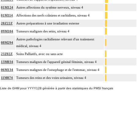
01M124
Autres affections du système nerveux, niveau 4
01M114
Affections des nerfs crâniens et rachidiens, niveau 4
28Z22Z
Autres préparations à une irradiation externe
09M104
Tumeurs malignes des seins, niveau 4
Autres pathologies rachidienne relevant d'un traitement
08M294
médical, niveau 4
23Z02Z
Soins Palliatifs, avec ou sans acte
13M034
Tumeurs malignes de l'appareil génital féminin, niveau 4
06M134
Tumeurs malignes de l'oesophage et de l'estomac, niveau 4
11M074
Tumeurs des reins et des voies urinaires, niveau 4
Liste de GHM pour YYYY128 générée à partir des statistiques du PMSI français