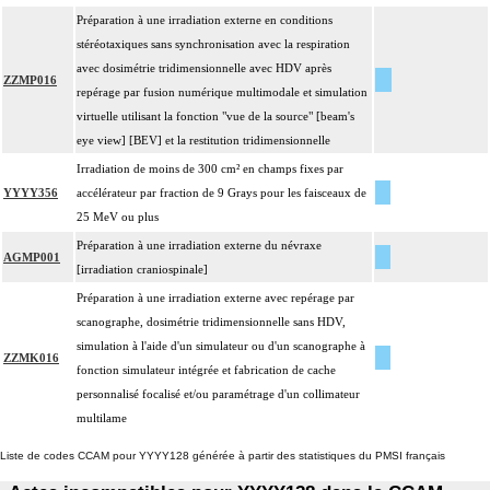
Préparation à une irradiation externe en conditions
stéréotaxiques sans synchronisation avec la respiration
avec dosimétrie tridimensionnelle avec HDV après
ZZMP016
repérage par fusion numérique multimodale et simulation
virtuelle utilisant la fonction "vue de la source" [beam's
eye view] [BEV] et la restitution tridimensionnelle
Irradiation de moins de 300 cm² en champs fixes par
YYYY356
accélérateur par fraction de 9 Grays pour les faisceaux de
25 MeV ou plus
Préparation à une irradiation externe du névraxe
AGMP001
[irradiation craniospinale]
Préparation à une irradiation externe avec repérage par
scanographe, dosimétrie tridimensionnelle sans HDV,
simulation à l'aide d'un simulateur ou d'un scanographe à
ZZMK016
fonction simulateur intégrée et fabrication de cache
personnalisé focalisé et/ou paramétrage d'un collimateur
multilame
Liste de codes CCAM pour YYYY128 générée à partir des statistiques du PMSI français