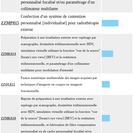
personnalisé focalisé et/ou paramétrage d'un
collimateur multilame
Confection d'un système de contention
ZZMP015
personnalisé [individualisé] pour radiothérapie
externe
Préparation à une irradiation externe avec repérage par
scanographe, dosimétrie tridimensionnelle avec HDV,
simulation virtuelle utilisant la fonction "vue de la source"
ZZMK024
[beam's eye view] [BEV] et la restitution
tridimensionnelle, et paramétrage d'un collimateur
multilame pour modulation d'intensité
Fusion numérique multimodale des images acquises par
ZZQL021
techniques d'imagerie en coupes ou imagerie
fonctionnelle
Reprise de préparation à une irradiation externe avec
repérage par scanographe, dosimétrie tridimensionnelle
avec HDV, simulation virtuelle utilisant la fonction "vue
ZZMK020
de la source" [beam's eye view] [BEV] et la restitution
tridimensionnelle, et fabrication de filtre compensateur
personnalisé ou de cache personnalisé focalisé et/ou