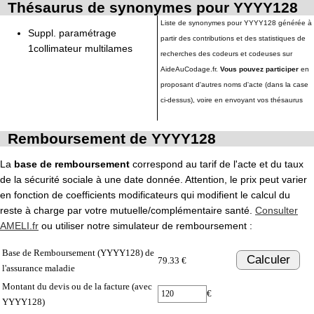
Thésaurus de synonymes pour YYYY128
Liste de synonymes pour YYYY128 générée à
Suppl. paramétrage
partir des contributions et des statistiques de
1collimateur multilames
recherches des codeurs et codeuses sur
AideAuCodage.fr.
Vous pouvez participer
en
proposant d'autres noms d'acte (dans la case
ci-dessus), voire en envoyant vos thésaurus
Remboursement de YYYY128
La
base de remboursement
correspond au tarif de l'acte et du taux
de la sécurité sociale à une date donnée. Attention, le prix peut varier
en fonction de coefficients modificateurs qui modifient le calcul du
reste à charge par votre mutuelle/complémentaire santé.
Consulter
AMELI.fr
ou utiliser notre simulateur de remboursement :
Base de Remboursement (YYYY128) de
Calculer
79.33 €
l'assurance maladie
Montant du devis ou de la facture (avec
€
YYYY128)