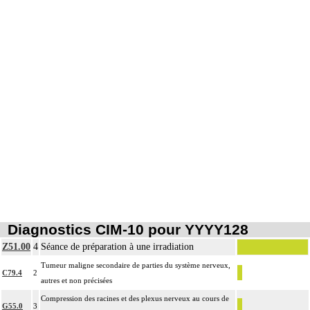
Diagnostics CIM-10 pour YYYY128
Z51.00
4
Séance de préparation à une irradiation
Tumeur maligne secondaire de parties du système nerveux,
C79.4
2
autres et non précisées
Compression des racines et des plexus nerveux au cours de
G55.0
3