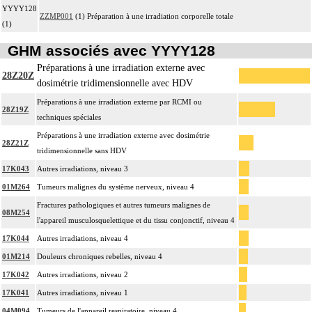
YYYY128
ZZMP001
(1) Préparation à une irradiation corporelle totale
(1)
GHM associés avec YYYY128
Préparations à une irradiation externe avec
28Z20Z
dosimétrie tridimensionnelle avec HDV
Préparations à une irradiation externe par RCMI ou
28Z19Z
techniques spéciales
Préparations à une irradiation externe avec dosimétrie
28Z21Z
tridimensionnelle sans HDV
17K043
Autres irradiations, niveau 3
01M264
Tumeurs malignes du système nerveux, niveau 4
Fractures pathologiques et autres tumeurs malignes de
08M254
l'appareil musculosquelettique et du tissu conjonctif, niveau 4
17K044
Autres irradiations, niveau 4
01M214
Douleurs chroniques rebelles, niveau 4
17K042
Autres irradiations, niveau 2
17K041
Autres irradiations, niveau 1
04M094
Tumeurs de l'appareil respiratoire, niveau 4