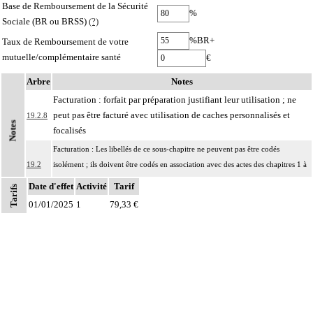
Base de Remboursement de la Sécurité
%
Sociale (BR ou BRSS)
(?)
%BR+
Taux de Remboursement de votre
mutuelle/complémentaire santé
€
Arbre
Notes
Facturation : forfait par préparation justifiant leur utilisation ; ne
peut pas être facturé avec utilisation de caches personnalisés et
19.2.8
Notes
focalisés
Facturation : Les libellés de ce sous-chapitre ne peuvent pas être codés
19.2
isolément ; ils doivent être codés en association avec des actes des chapitres 1 à
19 et sont facturés à taux plein.
Date d'effet
Activité
Tarif
Tarifs
01/01/2025
1
79,33 €