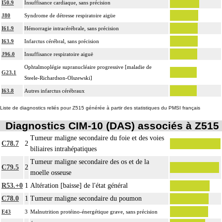
I50.9
Insuffisance cardiaque, sans précision
J80
Syndrome de détresse respiratoire aigüe
I61.9
Hémorragie intracérébrale, sans précision
I63.9
Infarctus cérébral, sans précision
J96.0
Insuffisance respiratoire aiguë
Ophtalmoplégie supranucléaire progressive [maladie de
G23.1
Steele-Richardson-Olszewski]
I63.8
Autres infarctus cérébraux
Liste de diagnostics reliés pour Z515 générée à partir des statistiques du PMSI français
Diagnostics CIM-10 (DAS) associés à Z515
Tumeur maligne secondaire du foie et des voies
C78.7
2
biliaires intrahépatiques
Tumeur maligne secondaire des os et de la
C79.5
2
moelle osseuse
R53.+0
1
Altération [baisse] de l'état général
C78.0
1
Tumeur maligne secondaire du poumon
E43
3
Malnutrition protéino-énergétique grave, sans précision