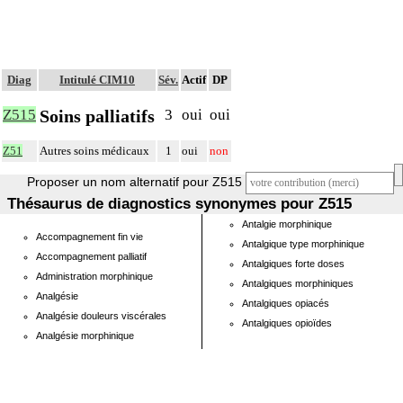
Diag
Intitulé CIM10
Sév.
Actif
DP
Soins palliatifs
Z515
3
oui
oui
Z51
Autres soins médicaux
1
oui
non
Proposer un nom alternatif pour Z515
Thésaurus de diagnostics synonymes pour Z515
Antalgie morphinique
Accompagnement fin vie
Antalgique type morphinique
Accompagnement palliatif
Antalgiques forte doses
Administration morphinique
Antalgiques morphiniques
Analgésie
Antalgiques opiacés
Analgésie douleurs viscérales
Antalgiques opioïdes
Analgésie morphinique