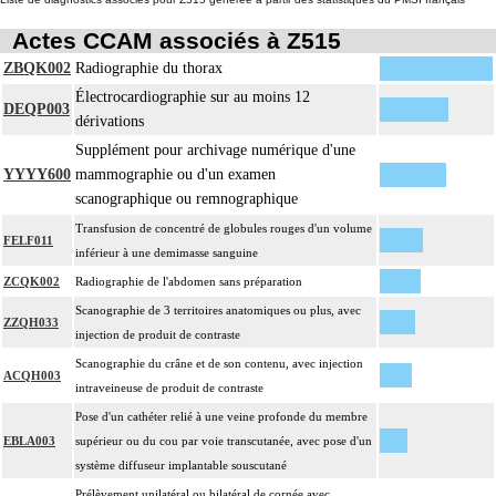
Actes CCAM associés à Z515
ZBQK002
Radiographie du thorax
Électrocardiographie sur au moins 12
DEQP003
dérivations
Supplément pour archivage numérique d'une
YYYY600
mammographie ou d'un examen
scanographique ou remnographique
Transfusion de concentré de globules rouges d'un volume
FELF011
inférieur à une demimasse sanguine
ZCQK002
Radiographie de l'abdomen sans préparation
Scanographie de 3 territoires anatomiques ou plus, avec
ZZQH033
injection de produit de contraste
Scanographie du crâne et de son contenu, avec injection
ACQH003
intraveineuse de produit de contraste
Pose d'un cathéter relié à une veine profonde du membre
EBLA003
supérieur ou du cou par voie transcutanée, avec pose d'un
système diffuseur implantable souscutané
Prélèvement unilatéral ou bilatéral de cornée avec