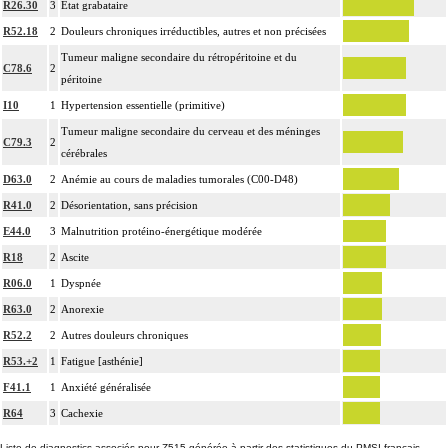
R26.30
3
État grabataire
R52.18
2
Douleurs chroniques irréductibles, autres et non précisées
Tumeur maligne secondaire du rétropéritoine et du
C78.6
2
péritoine
I10
1
Hypertension essentielle (primitive)
Tumeur maligne secondaire du cerveau et des méninges
C79.3
2
cérébrales
D63.0
2
Anémie au cours de maladies tumorales (C00-D48)
R41.0
2
Désorientation, sans précision
E44.0
3
Malnutrition protéino-énergétique modérée
R18
2
Ascite
R06.0
1
Dyspnée
R63.0
2
Anorexie
R52.2
2
Autres douleurs chroniques
R53.+2
1
Fatigue [asthénie]
F41.1
1
Anxiété généralisée
R64
3
Cachexie
Liste de diagnostics associés pour Z515 générée à partir des statistiques du PMSI français