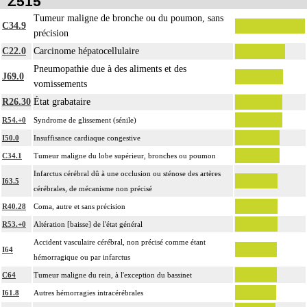
Z515
Tumeur maligne de bronche ou du poumon, sans
C34.9
précision
C22.0
Carcinome hépatocellulaire
Pneumopathie due à des aliments et des
J69.0
vomissements
R26.30
État grabataire
R54.+0
Syndrome de glissement (sénile)
I50.0
Insuffisance cardiaque congestive
C34.1
Tumeur maligne du lobe supérieur, bronches ou poumon
Infarctus cérébral dû à une occlusion ou sténose des artères
I63.5
cérébrales, de mécanisme non précisé
R40.28
Coma, autre et sans précision
R53.+0
Altération [baisse] de l'état général
Accident vasculaire cérébral, non précisé comme étant
I64
hémorragique ou par infarctus
C64
Tumeur maligne du rein, à l'exception du bassinet
I61.8
Autres hémorragies intracérébrales