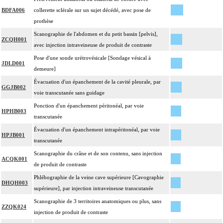
BDFA006
collerette sclérale sur un sujet décédé, avec pose de
prothèse
Scanographie de l'abdomen et du petit bassin [pelvis],
ZCQH001
avec injection intraveineuse de produit de contraste
Pose d'une sonde urétrovésicale [Sondage vésical à
JDLD001
demeure]
Évacuation d'un épanchement de la cavité pleurale, par
GGJB002
voie transcutanée sans guidage
Ponction d'un épanchement péritonéal, par voie
HPHB003
transcutanée
Évacuation d'un épanchement intrapéritonéal, par voie
HPJB001
transcutanée
Scanographie du crâne et de son contenu, sans injection
ACQK001
de produit de contraste
Phlébographie de la veine cave supérieure [Cavographie
DHQH003
supérieure], par injection intraveineuse transcutanée
Scanographie de 3 territoires anatomiques ou plus, sans
ZZQK024
injection de produit de contraste