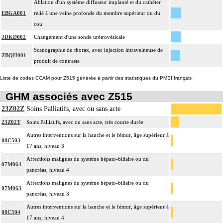
Ablation d'un système diffuseur implanté et du cathéter
EBGA001
relié à une veine profonde du membre supérieur ou du
cou
JDKD002
Changement d'une sonde urétrovésicale
Scanographie du thorax, avec injection intraveineuse de
ZBQH001
produit de contraste
Liste de codes CCAM pour Z515 générée à partir des statistiques du PMSI français
GHM associés avec Z515
23Z02Z
Soins Palliatifs, avec ou sans acte
23Z02T
Soins Palliatifs, avec ou sans acte, très courte durée
Autres interventions sur la hanche et le fémur, âge supérieur à
08C503
17 ans, niveau 3
Affections malignes du système hépato-biliaire ou du
07M064
pancréas, niveau 4
Affections malignes du système hépato-biliaire ou du
07M063
pancréas, niveau 3
Autres interventions sur la hanche et le fémur, âge supérieur à
08C504
17 ans, niveau 4