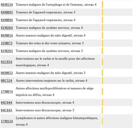
06M134
Tumeurs malignes de l'oesophage et de l'estomac, niveau 4
04M093
Tumeurs de l'appareil respiratoire, niveau 3
04M094
Tumeurs de l'appareil respiratoire, niveau 4
01M264
Tumeurs malignes du système nerveux, niveau 4
06M054
Autres tumeurs malignes du tube digestif, niveau 4
11M073
Tumeurs des reins et des voies urinaires, niveau 3
01M263
Tumeurs malignes du système nerveux, niveau 3
Interventions sur le rachis et la moelle pour des affections
01C054
neurologiques, niveau 4
06M053
Autres tumeurs malignes du tube digestif, niveau 3
08C524
Autres interventions majeures sur le rachis, niveau 4
Autres affections myéloprolifératives et tumeurs de siège
17M074
imprécis ou diffus, niveau 4
04C044
Interventions sous thoracoscopie, niveau 4
04C043
Interventions sous thoracoscopie, niveau 3
Lymphomes et autres affections malignes hématopoiètiques,
17M124
niveau 4