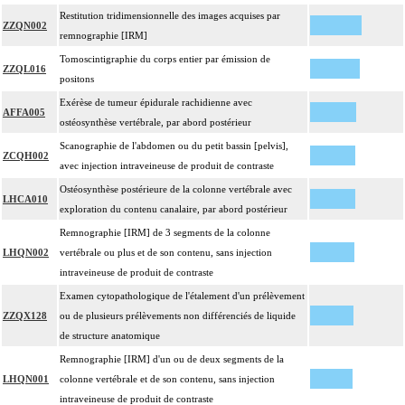
Restitution tridimensionnelle des images acquises par
ZZQN002
remnographie [IRM]
Tomoscintigraphie du corps entier par émission de
ZZQL016
positons
Exérèse de tumeur épidurale rachidienne avec
AFFA005
ostéosynthèse vertébrale, par abord postérieur
Scanographie de l'abdomen ou du petit bassin [pelvis],
ZCQH002
avec injection intraveineuse de produit de contraste
Ostéosynthèse postérieure de la colonne vertébrale avec
LHCA010
exploration du contenu canalaire, par abord postérieur
Remnographie [IRM] de 3 segments de la colonne
LHQN002
vertébrale ou plus et de son contenu, sans injection
intraveineuse de produit de contraste
Examen cytopathologique de l'étalement d'un prélèvement
ZZQX128
ou de plusieurs prélèvements non différenciés de liquide
de structure anatomique
Remnographie [IRM] d'un ou de deux segments de la
LHQN001
colonne vertébrale et de son contenu, sans injection
intraveineuse de produit de contraste