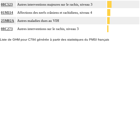
08C523
Autres interventions majeures sur le rachis, niveau 3
01M114
Affections des nerfs crâniens et rachidiens, niveau 4
25M02A
Autres maladies dues au VIH
08C273
Autres interventions sur le rachis, niveau 3
Liste de GHM pour C794 générée à partir des statistiques du PMSI français