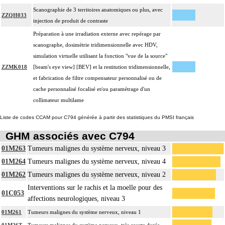
Scanographie de 3 territoires anatomiques ou plus, avec
ZZQH033
injection de produit de contraste
Préparation à une irradiation externe avec repérage par
scanographe, dosimétrie tridimensionnelle avec HDV,
simulation virtuelle utilisant la fonction "vue de la source"
ZZMK018
[beam's eye view] [BEV] et la restitution tridimensionnelle,
et fabrication de filtre compensateur personnalisé ou de
cache personnalisé focalisé et/ou paramétrage d'un
collimateur multilame
Liste de codes CCAM pour C794 générée à partir des statistiques du PMSI français
GHM associés avec C794
01M263
Tumeurs malignes du système nerveux, niveau 3
01M264
Tumeurs malignes du système nerveux, niveau 4
01M262
Tumeurs malignes du système nerveux, niveau 2
Interventions sur le rachis et la moelle pour des
01C053
affections neurologiques, niveau 3
01M261
Tumeurs malignes du système nerveux, niveau 1