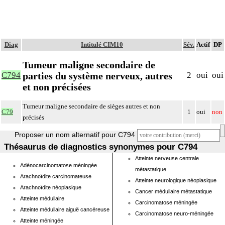
Diag
Intitulé CIM10
Sév.
Actif
DP
Tumeur maligne secondaire de
parties du système nerveux, autres
C794
2
oui
oui
et non précisées
Tumeur maligne secondaire de sièges autres et non
C79
1
oui
non
précisés
Proposer un nom alternatif pour C794
Thésaurus de diagnostics synonymes pour C794
Atteinte nerveuse centrale
Adénocarcinomatose méningée
métastatique
Arachnoïdite carcinomateuse
Atteinte neurologique néoplasique
Arachnoïdite néoplasique
Cancer médullaire métastatique
Atteinte médullaire
Carcinomatose méningée
Atteinte médullaire aiguë cancéreuse
Carcinomatose neuro-méningée
Atteinte méningée