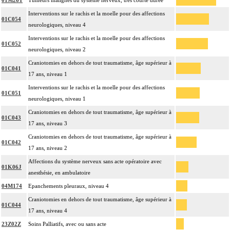
01M26T
Tumeurs malignes du système nerveux, très courte durée
Interventions sur le rachis et la moelle pour des affections
01C054
neurologiques, niveau 4
Interventions sur le rachis et la moelle pour des affections
01C052
neurologiques, niveau 2
Craniotomies en dehors de tout traumatisme, âge supérieur à
01C041
17 ans, niveau 1
Interventions sur le rachis et la moelle pour des affections
01C051
neurologiques, niveau 1
Craniotomies en dehors de tout traumatisme, âge supérieur à
01C043
17 ans, niveau 3
Craniotomies en dehors de tout traumatisme, âge supérieur à
01C042
17 ans, niveau 2
Affections du système nerveux sans acte opératoire avec
01K06J
anesthésie, en ambulatoire
04M174
Epanchements pleuraux, niveau 4
Craniotomies en dehors de tout traumatisme, âge supérieur à
01C044
17 ans, niveau 4
23Z02Z
Soins Palliatifs, avec ou sans acte