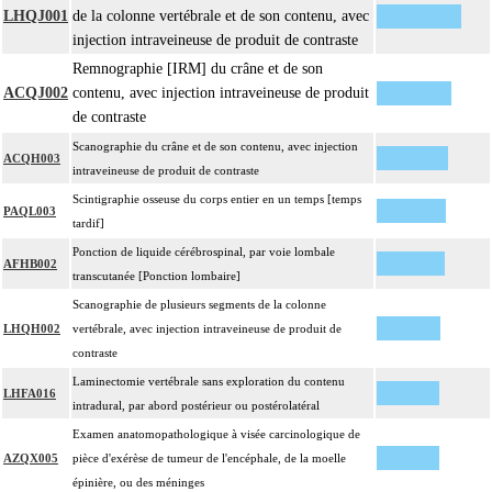
LHQJ001
de la colonne vertébrale et de son contenu, avec
injection intraveineuse de produit de contraste
Remnographie [IRM] du crâne et de son
ACQJ002
contenu, avec injection intraveineuse de produit
de contraste
Scanographie du crâne et de son contenu, avec injection
ACQH003
intraveineuse de produit de contraste
Scintigraphie osseuse du corps entier en un temps [temps
PAQL003
tardif]
Ponction de liquide cérébrospinal, par voie lombale
AFHB002
transcutanée [Ponction lombaire]
Scanographie de plusieurs segments de la colonne
LHQH002
vertébrale, avec injection intraveineuse de produit de
contraste
Laminectomie vertébrale sans exploration du contenu
LHFA016
intradural, par abord postérieur ou postérolatéral
Examen anatomopathologique à visée carcinologique de
AZQX005
pièce d'exérèse de tumeur de l'encéphale, de la moelle
épinière, ou des méninges