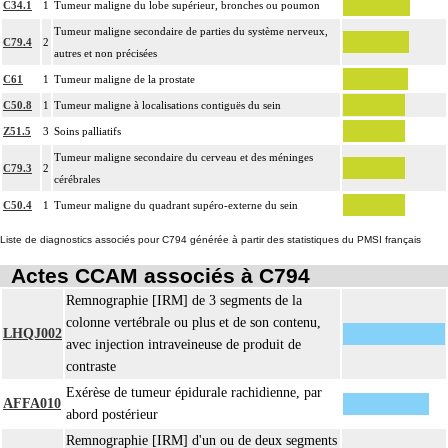
C34.1
1
Tumeur maligne du lobe supérieur, bronches ou poumon
Tumeur maligne secondaire de parties du système nerveux,
C79.4
2
autres et non précisées
C61
1
Tumeur maligne de la prostate
C50.8
1
Tumeur maligne à localisations contiguës du sein
Z51.5
3
Soins palliatifs
Tumeur maligne secondaire du cerveau et des méninges
C79.3
2
cérébrales
C50.4
1
Tumeur maligne du quadrant supéro-externe du sein
Liste de diagnostics associés pour C794 générée à partir des statistiques du PMSI français
Actes CCAM associés à C794
Remnographie [IRM] de 3 segments de la
colonne vertébrale ou plus et de son contenu,
LHQJ002
avec injection intraveineuse de produit de
contraste
Exérèse de tumeur épidurale rachidienne, par
AFFA010
abord postérieur
Remnographie [IRM] d'un ou de deux segments