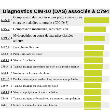
Diagnostics CIM-10 (DAS) associés à C794
Compression des racines et des plexus nerveux au
G55.0
3
cours de maladies tumorales (C00-D48)
G95.2
3
Compression médullaire, sans précision
Myélopathies au cours de maladies classées
G99.2
1
ailleurs
G82.0
3
Paraplégie flasque
G82.2
2
Paraplégie, sans précision
Z51.01
4
Séance d'irradiation
C79.5
2
Tumeur maligne secondaire des os et de la moelle osseuse
G83.4
2
Syndrome de la queue de cheval
R52.18
2
Douleurs chroniques irréductibles, autres et non précisées
C50.9
1
Tumeur maligne du sein, sans précision
Z51.00
4
Séance de préparation à une irradiation
C34.9
1
Tumeur maligne de bronche ou du poumon, sans précision
Z51.1
3
Séance de chimiothérapie pour tumeur