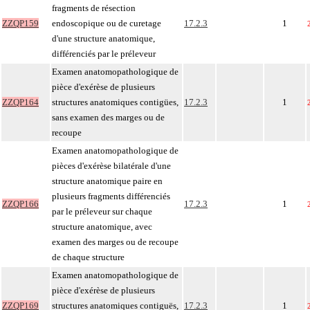
fragments de résection
ZZQP159
endoscopique ou de curetage
17.2.3
1
d'une structure anatomique,
différenciés par le préleveur
Examen anatomopathologique de
pièce d'exérèse de plusieurs
ZZQP164
structures anatomiques contigües,
17.2.3
1
sans examen des marges ou de
recoupe
Examen anatomopathologique de
pièces d'exérèse bilatérale d'une
structure anatomique paire en
plusieurs fragments différenciés
ZZQP166
17.2.3
1
par le préleveur sur chaque
structure anatomique, avec
examen des marges ou de recoupe
de chaque structure
Examen anatomopathologique de
pièce d'exérèse de plusieurs
ZZQP169
structures anatomiques contiguës,
17.2.3
1