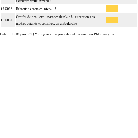
extracorporelle, niveau 3
06C033
Résections rectales, niveau 3
Greffes de peau et/ou parages de plaie à l'exception des
09C03J
ulcères cutanés et cellulites, en ambulatoire
Liste de GHM pour ZZQP178 générée à partir des statistiques du PMSI français