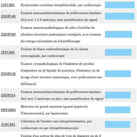
vasculaire, en dehors de ces localisations.
JJFC003
Kystectomie ovarienne intrapéritonéale, par coelioscopie
Par cible, on entend : lésion individualisée à prélever, quel que soit le nombre
Examen immunohistochimique de prélèvement tissulaire
17
ZZQP140
de ponctions ou de biopsies effectuées à son niveau.
fixé avec 1 à 4 anticorps, sans quantification du signal
Examen anatomopathologique de pièce d'exérèse de
ZZQP169
plusieurs structures anatomiques contiguës, avec examen
des marges nécessitant un échantillonnage
Exérèse de lésion endométriosique de la cloison
JFFC001
rectovaginale, par coelioscopie
Examen cytopathologique de l'étalement de produit
d'aspiration ou de liquide de ponction, d'émission ou de
ZZQP128
lavage d'une structure anatomique, avec prélèvement non
différencié
Examen immunohistochimique de prélèvement tissulaire
ZZQP114
fixé avec 5 anticorps ou plus, sans quantification du signal
Résection du grand omentum [grand épiploon]
HPFA004
[Omentectomie], par laparotomie
Libération de l'uretère sans intrapéritonisation, par
JCPC002
coelioscopie ou par rétropéritonéoscopie
Exérèse d'un polype de plus de 1cm de diamètre ou de 4