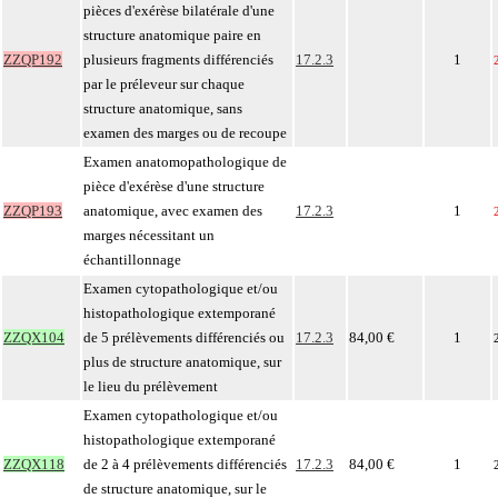
pièces d'exérèse bilatérale d'une
structure anatomique paire en
ZZQP192
plusieurs fragments différenciés
17.2.3
1
par le préleveur sur chaque
structure anatomique, sans
examen des marges ou de recoupe
Examen anatomopathologique de
pièce d'exérèse d'une structure
ZZQP193
anatomique, avec examen des
17.2.3
1
marges nécessitant un
échantillonnage
Examen cytopathologique et/ou
histopathologique extemporané
ZZQX104
de 5 prélèvements différenciés ou
17.2.3
84,00 €
1
plus de structure anatomique, sur
le lieu du prélèvement
Examen cytopathologique et/ou
histopathologique extemporané
ZZQX118
de 2 à 4 prélèvements différenciés
17.2.3
84,00 €
1
de structure anatomique, sur le