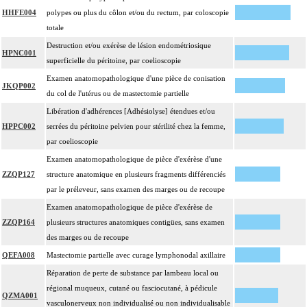
HHFE004
polypes ou plus du côlon et/ou du rectum, par coloscopie
totale
Destruction et/ou exérèse de lésion endométriosique
HPNC001
superficielle du péritoine, par coelioscopie
Examen anatomopathologique d'une pièce de conisation
JKQP002
du col de l'utérus ou de mastectomie partielle
Libération d'adhérences [Adhésiolyse] étendues et/ou
HPPC002
serrées du péritoine pelvien pour stérilité chez la femme,
par coelioscopie
Examen anatomopathologique de pièce d'exérèse d'une
ZZQP127
structure anatomique en plusieurs fragments différenciés
par le préleveur, sans examen des marges ou de recoupe
Examen anatomopathologique de pièce d'exérèse de
ZZQP164
plusieurs structures anatomiques contigües, sans examen
des marges ou de recoupe
QEFA008
Mastectomie partielle avec curage lymphonodal axillaire
Réparation de perte de substance par lambeau local ou
régional muqueux, cutané ou fasciocutané, à pédicule
QZMA001
vasculonerveux non individualisé ou non individualisable