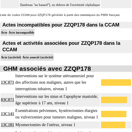
[lambeau "au hasard"], en dehors de l'extrémité céphalique
Liste de codes CCAM pour ZZQP178 générée à partir des statistiques du PMSI français
Actes incompatibles pour ZZQP178 dans la CCAM
Acte
Acte incompatible
Actes et activités associées pour ZZQP178 dans la
CCAM
Acte (activité)
Acte associé (activité)
GHM associés avec ZZQP178
Interventions sur le système utéroannexiel pour
13C071
des affections non malignes, autres que les
interruptions tubaires, niveau 1
Interventions sur les sinus et l'apophyse mastoïde,
03C071
âge supérieur à 17 ans, niveau 1
Exentérations pelviennes, hystérectomies élargies
13C141
ou vulvectomies pour tumeurs malignes, niveau 1
13C181
Myomectomies de l'utérus, niveau 1