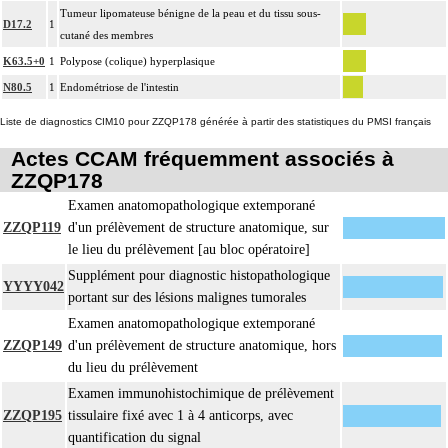
17.2
Tumeur lipomateuse bénigne de la peau et du tissu sous-
microscopique de pièce d'exérèse
D17.2
1
cutané des membres
L'examen anatomopathologique d'un organe inclut : l'examen du feuillet
17.2
K63.5+0
1
Polypose (colique) hyperplasique
viscéral de son éventuelle séreuse
N80.5
1
Endométriose de l'intestin
L'examen anatomopathologique de pièce d'exérèse inclut : l'échantillonnage, la
fixation, l'inclusion, la préparation microscopique avec une coloration standard
Liste de diagnostics CIM10 pour ZZQP178 générée à partir des statistiques du PMSI français
à base d'hémalun ou d'hématoxyline-éosine ou de phloxine avec ou sans safran,
Actes CCAM fréquemment associés à
avec ou sans photographie, l'interprétation, les éventuels réexamens aux divers
ZZQP178
17.2
stades de réalisation, le compte rendu, le codage
Avec ou sans : coloration spéciale
Examen anatomopathologique extemporané
coupes sériées
ZZQP119
d'un prélèvement de structure anatomique, sur
empreinte par apposition cellulaire
le lieu du prélèvement [au bloc opératoire]
écrasis cellulaire
Supplément pour diagnostic histopathologique
YYYY042
Facturation :
portant sur des lésions malignes tumorales
un seul acte peut être facturé que l'exérèse soit monobloc ou en fragments non
Examen anatomopathologique extemporané
17.2
différenciés par le préleveur, partielle ou totale, pour chaque structure
ZZQP149
d'un prélèvement de structure anatomique, hors
anatomique
du lieu du prélèvement
Par organe profond, on entend : tout organe ou toute structure non vasculaire,
Examen immunohistochimique de prélèvement
17
de localisation intrathoracique ou intraabdominale.
ZZQP195
tissulaire fixé avec 1 à 4 anticorps, avec
Par organe superficiel, on entend : tout organe ou toute structure non
quantification du signal
17