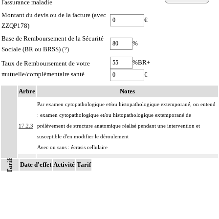
l'assurance maladie
Montant du devis ou de la facture (avec
€
ZZQP178)
Base de Remboursement de la Sécurité
%
Sociale (BR ou BRSS)
(?)
%BR+
Taux de Remboursement de votre
mutuelle/complémentaire santé
€
Arbre
Notes
Par examen cytopathologique et/ou histopathologique extemporané, on entend
: examen cytopathologique et/ou histopathologique extemporané de
17.2.3
prélèvement de structure anatomique réalisé pendant une intervention et
susceptible d'en modifier le déroulement
Avec ou sans : écrasis cellulaire
Tarifs
Facturation :
Date d'effet
Activité
Tarif
le contrôle cytolopathologique et/ou histopathologique ultérieur par inclusion
17.2.3
des prélèvements examinés extemporanément peut être facturé en sus de
l'examen extemporané
Par structure anatomique, on entend : élément du corps humain, unitissulaire ou
pluritissulaire, topographiquement délimité, constituant un ensemble organisé