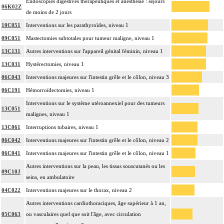
Endoscopies digestives thérapeutiques et anesthésie : séjours
06K02Z
de moins de 2 jours
10C051
Interventions sur les parathyroïdes, niveau 1
09C051
Mastectomies subtotales pour tumeur maligne, niveau 1
13C131
Autres interventions sur l'appareil génital féminin, niveau 1
13C031
Hystérectomies, niveau 1
06C043
Interventions majeures sur l'intestin grêle et le côlon, niveau 3
06C191
Hémorroïdectomies, niveau 1
Interventions sur le système utéroannexiel pour des tumeurs
13C051
malignes, niveau 1
13C061
Interruptions tubaires, niveau 1
06C042
Interventions majeures sur l'intestin grêle et le côlon, niveau 2
06C041
Interventions majeures sur l'intestin grêle et le côlon, niveau 1
Autres interventions sur la peau, les tissus souscutanés ou les
09C10J
seins, en ambulatoire
04C022
Interventions majeures sur le thorax, niveau 2
Autres interventions cardiothoraciques, âge supérieur à 1 an,
05C063
ou vasculaires quel que soit l'âge, avec circulation