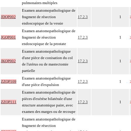
pulmonaires multiples
Examen anatomopathologique de
JDQP002
fragment de résection
17.2.3
1
endoscopique de la vessie
Examen anatomopathologique de
JGQP001
fragment de résection
17.2.3
1
endoscopique de la prostate
Examen anatomopathologique
d'une pièce de conisation du col
JKQP002
17.2.3
1
de l'utérus ou de mastectomie
partielle
Examen anatomopathologique
ZZQP109
17.2.3
1
d'une pièce d'expulsion
Examen anatomopathologique de
pièces d'exérèse bilatérale d'une
ZZQP111
17.2.3
1
structure anatomique paire, avec
examen des marges ou de recoupe
Examen anatomopathologique de
fragment de résection