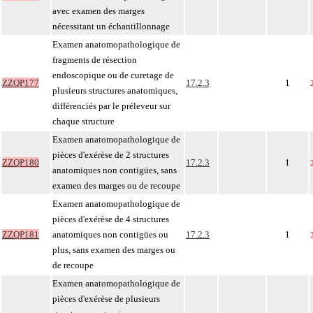
avec examen des marges
nécessitant un échantillonnage
Examen anatomopathologique de
fragments de résection
endoscopique ou de curetage de
ZZQP177
17.2.3
1
plusieurs structures anatomiques,
différenciés par le préleveur sur
chaque structure
Examen anatomopathologique de
pièces d'exérèse de 2 structures
ZZQP180
17.2.3
1
anatomiques non contigües, sans
examen des marges ou de recoupe
Examen anatomopathologique de
pièces d'exérèse de 4 structures
ZZQP181
anatomiques non contigües ou
17.2.3
1
plus, sans examen des marges ou
de recoupe
Examen anatomopathologique de
pièces d'exérèse de plusieurs