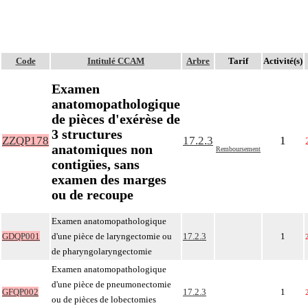
Code
Intitulé CCAM
Arbre
Tarif
Activité(s)
Examen
anatomopathologique
de pièces d'exérèse de
3 structures
ZZQP178
17.2.3
1
anatomiques non
Remboursement
contigües, sans
examen des marges
ou de recoupe
Examen anatomopathologique
GDQP001
d'une pièce de laryngectomie ou
17.2.3
1
de pharyngolaryngectomie
Examen anatomopathologique
d'une pièce de pneumonectomie
GFQP002
17.2.3
1
ou de pièces de lobectomies