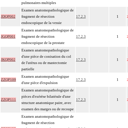
pulmonaires multiples
Examen anatomopathologique de
JDQP002
fragment de résection
17.2.3
1
endoscopique de la vessie
Examen anatomopathologique de
JGQP001
fragment de résection
17.2.3
1
endoscopique de la prostate
Examen anatomopathologique
d'une pièce de conisation du col
JKQP002
17.2.3
1
de l'utérus ou de mastectomie
partielle
Examen anatomopathologique
ZZQP109
17.2.3
1
d'une pièce d'expulsion
Examen anatomopathologique de
pièces d'exérèse bilatérale d'une
ZZQP111
17.2.3
1
structure anatomique paire, avec
examen des marges ou de recoupe
Examen anatomopathologique de
fragment de résection