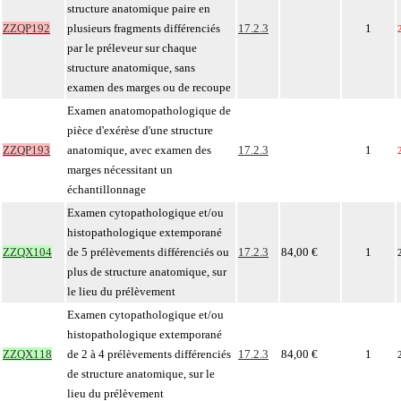
structure anatomique paire en
ZZQP192
plusieurs fragments différenciés
17.2.3
1
par le préleveur sur chaque
structure anatomique, sans
examen des marges ou de recoupe
Examen anatomopathologique de
pièce d'exérèse d'une structure
ZZQP193
anatomique, avec examen des
17.2.3
1
marges nécessitant un
échantillonnage
Examen cytopathologique et/ou
histopathologique extemporané
ZZQX104
de 5 prélèvements différenciés ou
17.2.3
84,00 €
1
plus de structure anatomique, sur
le lieu du prélèvement
Examen cytopathologique et/ou
histopathologique extemporané
ZZQX118
de 2 à 4 prélèvements différenciés
17.2.3
84,00 €
1
de structure anatomique, sur le
lieu du prélèvement