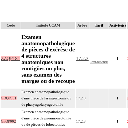
Code
Intitulé CCAM
Arbre
Tarif
Activité(s)
Examen
anatomopathologique
de pièces d'exérèse de
4 structures
ZZQP181
17.2.3
1
anatomiques non
Remboursement
contigües ou plus,
sans examen des
marges ou de recoupe
Examen anatomopathologique
GDQP001
d'une pièce de laryngectomie ou
17.2.3
1
de pharyngolaryngectomie
Examen anatomopathologique
d'une pièce de pneumonectomie
GFQP002
17.2.3
1
ou de pièces de lobectomies