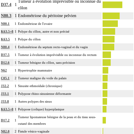
Tumeur à évolution imprévisible ou inconnue du
Avec ou sans : examen de berge
D37.4
1
côlon
Par groupe lymphonodal [ganglionnaire lymphatique], on entend : ensemble
N80.3
1
Endométriose du péritoine pelvien
17.2
de noeuds [ganglions] lymphatiques non différenciés par le préleveur au cours
d'un curage lymphonodal [ganglionnaire]
N80.1
1
Endométriose de l'ovaire
Notes
L'examen cytopathologique d'un prélèvement inclut : la préparation de
K63.5+8
1
Polype du côlon, autre et non précisé
l'échantillon, sa fixation, la préparation microscopique avec une coloration
K63.5
1
Polype du côlon
17.2
standard, avec ou sans photographie, l'interprétation, les éventuels réexamens
N80.4
1
Endométriose du septum recto-vaginal et du vagin
aux divers stades de réalisation, le compte rendu et le codage
D37.5
1
Tumeur à évolution imprévisible ou inconnue du rectum
Avec ou sans : coloration spéciale
D12.6
1
Tumeur bénigne du côlon, sans précision
L'examen histopathologique de biopsie inclut : l'échantillonnage, la fixation,
N62
1
Hypertrophie mammaire
l'inclusion, la préparation microscopique avec une coloration standard à base
C05.1
2
Tumeur maligne du voile du palais
d'hémalun ou d'hématoxyline-éosine ou de phloxine avec ou sans safran, avec
ou sans photographie, l'interprétation, les éventuels réexamens aux divers stades
J32.2
1
Sinusite ethmoïdale (chronique)
17.2
de réalisation, le compte rendu, le codage
J33.1
1
Polypose rhino-sinusienne déformante
Avec ou sans : coloration spéciale
J33.8
1
Autres polypes des sinus
coupes sériées
K63.5+0
1
Polypose (colique) hyperplasique
empreinte par apposition cellulaire
Tumeur lipomateuse bénigne de la peau et du tissu sous-
écrasis cellulaire
D17.2
1
cutané des membres
L'examen anatomopathologique, inclut : l'examen macroscopique et
17.2
N82.0
2
Fistule vésico-vaginale
microscopique de pièce d'exérèse