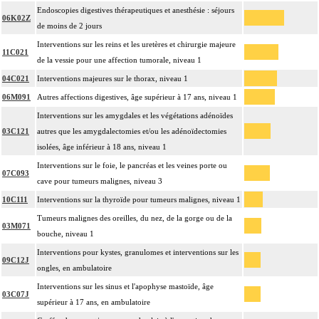
Endoscopies digestives thérapeutiques et anesthésie : séjours
06K02Z
de moins de 2 jours
Interventions sur les reins et les uretères et chirurgie majeure
11C021
de la vessie pour une affection tumorale, niveau 1
04C021
Interventions majeures sur le thorax, niveau 1
06M091
Autres affections digestives, âge supérieur à 17 ans, niveau 1
Interventions sur les amygdales et les végétations adénoïdes
03C121
autres que les amygdalectomies et/ou les adénoïdectomies
isolées, âge inférieur à 18 ans, niveau 1
Interventions sur le foie, le pancréas et les veines porte ou
07C093
cave pour tumeurs malignes, niveau 3
10C111
Interventions sur la thyroïde pour tumeurs malignes, niveau 1
Tumeurs malignes des oreilles, du nez, de la gorge ou de la
03M071
bouche, niveau 1
Interventions pour kystes, granulomes et interventions sur les
09C12J
ongles, en ambulatoire
Interventions sur les sinus et l'apophyse mastoïde, âge
03C07J
supérieur à 17 ans, en ambulatoire