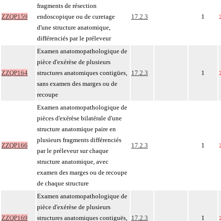
fragments de résection
ZZQP159
endoscopique ou de curetage
17.2.3
1
d'une structure anatomique,
différenciés par le préleveur
Examen anatomopathologique de
pièce d'exérèse de plusieurs
ZZQP164
structures anatomiques contigües,
17.2.3
1
sans examen des marges ou de
recoupe
Examen anatomopathologique de
pièces d'exérèse bilatérale d'une
structure anatomique paire en
plusieurs fragments différenciés
ZZQP166
17.2.3
1
par le préleveur sur chaque
structure anatomique, avec
examen des marges ou de recoupe
de chaque structure
Examen anatomopathologique de
pièce d'exérèse de plusieurs
ZZQP169
structures anatomiques contiguës,
17.2.3
1