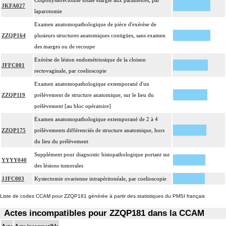
Colpohystérectomie totale élargie aux paramètres, par
JKFA027
laparotomie
Examen anatomopathologique de pièce d'exérèse de
ZZQP164
plusieurs structures anatomiques contigües, sans examen
des marges ou de recoupe
Exérèse de lésion endométriosique de la cloison
JFFC001
rectovaginale, par coelioscopie
Examen anatomopathologique extemporané d'un
ZZQP119
prélèvement de structure anatomique, sur le lieu du
prélèvement [au bloc opératoire]
Examen anatomopathologique extemporané de 2 à 4
ZZQP175
prélèvements différenciés de structure anatomique, hors
du lieu du prélèvement
Supplément pour diagnostic histopathologique portant sur
YYYY040
des lésions tumorales
JJFC003
Kystectomie ovarienne intrapéritonéale, par coelioscopie
Liste de codes CCAM pour ZZQP181 générée à partir des statistiques du PMSI français
Actes incompatibles pour ZZQP181 dans la CCAM
Acte
Acte incompatible