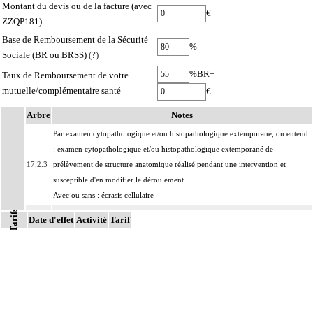
Montant du devis ou de la facture (avec
€
ZZQP181)
Base de Remboursement de la Sécurité
%
Sociale (BR ou BRSS)
(?)
%BR+
Taux de Remboursement de votre
mutuelle/complémentaire santé
€
Arbre
Notes
Par examen cytopathologique et/ou histopathologique extemporané, on entend
: examen cytopathologique et/ou histopathologique extemporané de
17.2.3
prélèvement de structure anatomique réalisé pendant une intervention et
susceptible d'en modifier le déroulement
Avec ou sans : écrasis cellulaire
Tarifs
Facturation :
Date d'effet
Activité
Tarif
le contrôle cytolopathologique et/ou histopathologique ultérieur par inclusion
17.2.3
des prélèvements examinés extemporanément peut être facturé en sus de
l'examen extemporané
Par structure anatomique, on entend : élément du corps humain, unitissulaire ou
pluritissulaire, topographiquement délimité, constituant un ensemble organisé
destiné à remplir un rôle déterminé ou une fonction. Il peut s'agir par exemple :