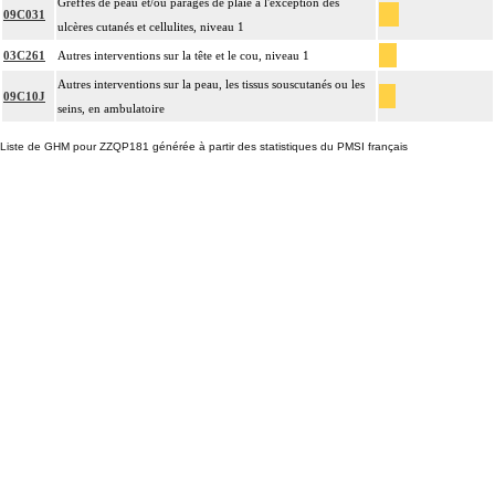
Greffes de peau et/ou parages de plaie à l'exception des
09C031
ulcères cutanés et cellulites, niveau 1
03C261
Autres interventions sur la tête et le cou, niveau 1
Autres interventions sur la peau, les tissus souscutanés ou les
09C10J
seins, en ambulatoire
Liste de GHM pour ZZQP181 générée à partir des statistiques du PMSI français