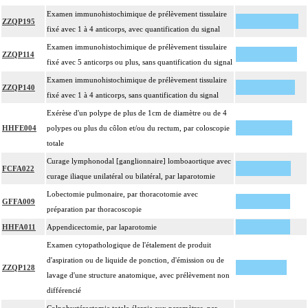
Par cible, on entend : lésion individualisée à prélever, quel que soit le nombre
Examen immunohistochimique de prélèvement tissulaire
17
ZZQP195
de ponctions ou de biopsies effectuées à son niveau.
fixé avec 1 à 4 anticorps, avec quantification du signal
Examen immunohistochimique de prélèvement tissulaire
ZZQP114
fixé avec 5 anticorps ou plus, sans quantification du signal
Examen immunohistochimique de prélèvement tissulaire
ZZQP140
fixé avec 1 à 4 anticorps, sans quantification du signal
Exérèse d'un polype de plus de 1cm de diamètre ou de 4
HHFE004
polypes ou plus du côlon et/ou du rectum, par coloscopie
totale
Curage lymphonodal [ganglionnaire] lomboaortique avec
FCFA022
curage iliaque unilatéral ou bilatéral, par laparotomie
Lobectomie pulmonaire, par thoracotomie avec
GFFA009
préparation par thoracoscopie
HHFA011
Appendicectomie, par laparotomie
Examen cytopathologique de l'étalement de produit
d'aspiration ou de liquide de ponction, d'émission ou de
ZZQP128
lavage d'une structure anatomique, avec prélèvement non
différencié