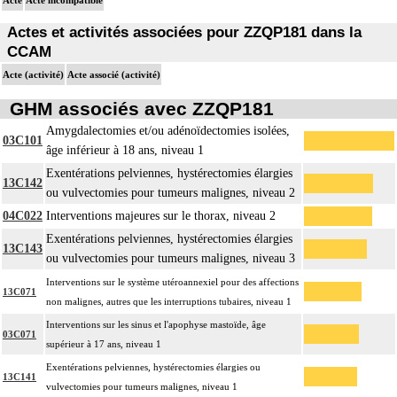
Actes et activités associées pour ZZQP181 dans la
CCAM
Acte (activité)
Acte associé (activité)
GHM associés avec ZZQP181
Amygdalectomies et/ou adénoïdectomies isolées,
03C101
âge inférieur à 18 ans, niveau 1
Exentérations pelviennes, hystérectomies élargies
13C142
ou vulvectomies pour tumeurs malignes, niveau 2
04C022
Interventions majeures sur le thorax, niveau 2
Exentérations pelviennes, hystérectomies élargies
13C143
ou vulvectomies pour tumeurs malignes, niveau 3
Interventions sur le système utéroannexiel pour des affections
13C071
non malignes, autres que les interruptions tubaires, niveau 1
Interventions sur les sinus et l'apophyse mastoïde, âge
03C071
supérieur à 17 ans, niveau 1
Exentérations pelviennes, hystérectomies élargies ou
13C141
vulvectomies pour tumeurs malignes, niveau 1