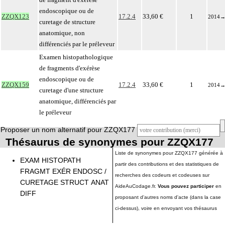
endoscopique ou de
ZZQX123
17.2.4
33,60 €
1
2014
curetage de structure
anatomique, non
différenciés par le préleveur
Examen histopathologique
de fragments d'exérèse
endoscopique ou de
ZZQX159
17.2.4
33,60 €
1
2014
curetage d'une structure
anatomique, différenciés par
le préleveur
Proposer un nom alternatif pour ZZQX177
Thésaurus de synonymes pour ZZQX177
Liste de synonymes pour ZZQX177 générée à
EXAM HISTOPATH
partir des contributions et des statistiques de
FRAGMT EXÉR ENDOSC /
recherches des codeurs et codeuses sur
CURETAGE STRUCT ANAT
AideAuCodage.fr.
Vous pouvez participer
en
DIFF
proposant d'autres noms d'acte (dans la case
ci-dessus), voire en envoyant vos thésaurus