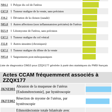
17.2
microscopique de pièce d'exérèse
N84.1
1
Polype du col de l'utérus
L'examen anatomopathologique d'un organe inclut : l'examen du feuillet
C67.9
1
Tumeur maligne de la vessie, sans précision
17.2
viscéral de son éventuelle séreuse
J34.2
1
Déviation de la cloison (nasale)
L'examen anatomopathologique de pièce d'exérèse inclut : l'échantillonnage, la
N85.8
1
Autres affections (non inflammatoires précisées) de l'utérus
fixation, l'inclusion, la préparation microscopique avec une coloration standard
D25.9
1
Léiomyome de l'utérus, sans précision
à base d'hémalun ou d'hématoxyline-éosine ou de phloxine avec ou sans safran,
C67.5
1
Tumeur maligne du col vésical
avec ou sans photographie, l'interprétation, les éventuels réexamens aux divers
17.2
stades de réalisation, le compte rendu, le codage
J32.8
1
Autres sinusites (chroniques)
Avec ou sans : coloration spéciale
C67.1
1
Tumeur maligne du dôme de la vessie
coupes sériées
N95.0
1
Saignements post-ménopausiques
empreinte par apposition cellulaire
Liste de diagnostics CIM10 pour ZZQX177 générée à partir des statistiques du PMSI français
écrasis cellulaire
Facturation :
Actes CCAM fréquemment associés à
un seul acte peut être facturé que l'exérèse soit monobloc ou en fragments non
ZZQX177
17.2
différenciés par le préleveur, partielle ou totale, pour chaque structure
Abrasion de la muqueuse de l'utérus
anatomique
JKNE001
[Endométrectomie], par hystéroscopie
Par organe profond, on entend : tout organe ou toute structure non vasculaire,
17
Résection de myome de l'utérus, par
de localisation intrathoracique ou intraabdominale.
JKFE002
hystéroscopie
Par organe superficiel, on entend : tout organe ou toute structure non
17
Ethmoïdectomie totale bilatérale avec