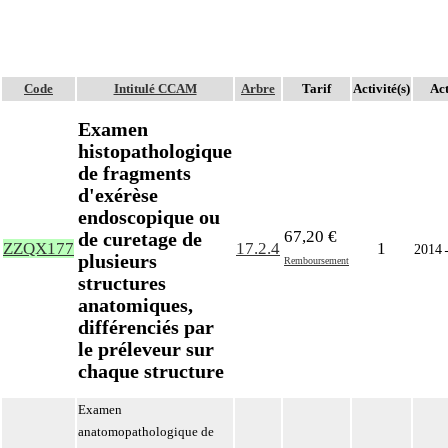
Code
Intitulé CCAM
Arbre
Tarif
Activité(s)
Act
Examen
histopathologique
de fragments
d'exérèse
endoscopique ou
67,20 €
de curetage de
ZZQX177
17.2.4
1
2014
plusieurs
Remboursement
structures
anatomiques,
différenciés par
le préleveur sur
chaque structure
Examen
anatomopathologique de