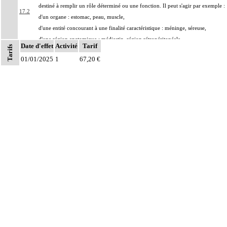
destiné à remplir un rôle déterminé ou une fonction. Il peut s'agir par exemple :
17.2
d'un organe : estomac, peau, muscle,
d'une entité concourant à une finalité caractéristique : méninge, séreuse,
d'une région anatomique : médiastin, région rétropéritonéale
Date d'effet
Activité
Tarif
Tarifs
Par prélèvements non différenciés [non individualisés], on entend :
01/01/2025
1
67,20 €
17.2
prélèvements multiples, quels que soient leur nombre et leurs modalités, non
distingués les uns des autres lors du prélèvement
Par prélèvements différenciés [individualisés], on entend : prélèvements
17.2
multiples, quels que soient leur nombre et leurs modalités, distingués les uns des
autres lors du prélèvement
Par biopsie, on entend : prélèvement sur une structure anatomique d'un
17.2
fragment biopsique ou de fragments biopsiques multiples non distingués les uns
des autres lors du prélèvement.
Par pièce d'exérèse, on entend : exérèse partielle ou totale, monobloc ou en
17.2
plusieurs fragments non différenciés par le préleveur, pour chaque structure
anatomique
Par marge, on entend : zone comprise entre les limites de la lésion et les limites
17.2
de la résection [berges].
Par recoupe, on entend : exérèse supplémentaire effectuée par le préleveur, au-