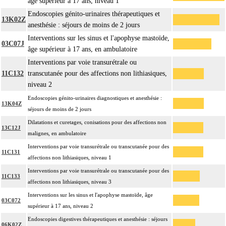
âge supérieur à 17 ans, niveau 1
Endoscopies génito-urinaires thérapeutiques et
13K02Z
anesthésie : séjours de moins de 2 jours
Interventions sur les sinus et l'apophyse mastoïde,
03C07J
âge supérieur à 17 ans, en ambulatoire
Interventions par voie transurétrale ou
11C132
transcutanée pour des affections non lithiasiques,
niveau 2
Endoscopies génito-urinaires diagnostiques et anesthésie :
13K04Z
séjours de moins de 2 jours
Dilatations et curetages, conisations pour des affections non
13C12J
malignes, en ambulatoire
Interventions par voie transurétrale ou transcutanée pour des
11C131
affections non lithiasiques, niveau 1
Interventions par voie transurétrale ou transcutanée pour des
11C133
affections non lithiasiques, niveau 3
Interventions sur les sinus et l'apophyse mastoïde, âge
03C072
supérieur à 17 ans, niveau 2
Endoscopies digestives thérapeutiques et anesthésie : séjours
06K02Z