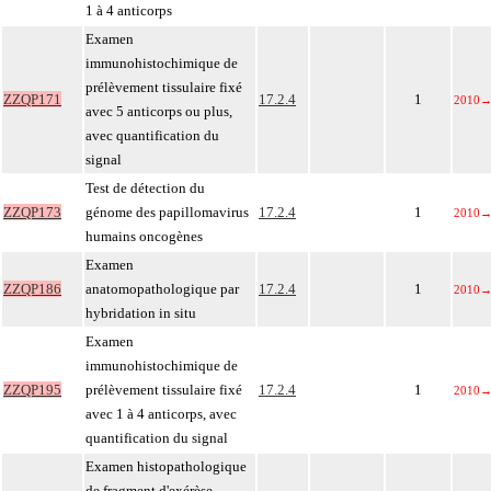
1 à 4 anticorps
Examen
immunohistochimique de
prélèvement tissulaire fixé
ZZQP171
17.2.4
1
2010
avec 5 anticorps ou plus,
avec quantification du
signal
Test de détection du
ZZQP173
génome des papillomavirus
17.2.4
1
2010
humains oncogènes
Examen
ZZQP186
anatomopathologique par
17.2.4
1
2010
hybridation in situ
Examen
immunohistochimique de
ZZQP195
prélèvement tissulaire fixé
17.2.4
1
2010
avec 1 à 4 anticorps, avec
quantification du signal
Examen histopathologique
de fragment d'exérèse