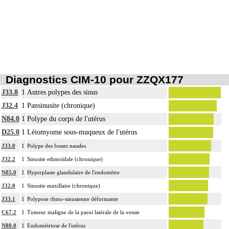
17.2
delà des berges de l'exérèse initiale
Avec ou sans : examen de berge
Par groupe lymphonodal [ganglionnaire lymphatique], on entend : ensemble
17.2
de noeuds [ganglions] lymphatiques non différenciés par le préleveur au cours
d'un curage lymphonodal [ganglionnaire]
L'examen cytopathologique d'un prélèvement inclut : la préparation de
l'échantillon, sa fixation, la préparation microscopique avec une coloration
Diagnostics CIM-10 pour ZZQX177
17.2
standard, avec ou sans photographie, l'interprétation, les éventuels réexamens
J33.8
1
Autres polypes des sinus
aux divers stades de réalisation, le compte rendu et le codage
J32.4
1
Pansinusite (chronique)
Notes
Avec ou sans : coloration spéciale
N84.0
1
Polype du corps de l'utérus
L'examen histopathologique de biopsie inclut : l'échantillonnage, la fixation,
D25.0
1
Léiomyome sous-muqueux de l'utérus
l'inclusion, la préparation microscopique avec une coloration standard à base
d'hémalun ou d'hématoxyline-éosine ou de phloxine avec ou sans safran, avec
J33.0
1
Polype des fosses nasales
ou sans photographie, l'interprétation, les éventuels réexamens aux divers stades
J32.2
1
Sinusite ethmoïdale (chronique)
17.2
de réalisation, le compte rendu, le codage
N85.0
1
Hyperplasie glandulaire de l'endomètre
Avec ou sans : coloration spéciale
J32.0
1
Sinusite maxillaire (chronique)
coupes sériées
J33.1
1
Polypose rhino-sinusienne déformante
empreinte par apposition cellulaire
écrasis cellulaire
C67.2
1
Tumeur maligne de la paroi latérale de la vessie
L'examen anatomopathologique, inclut : l'examen macroscopique et
N80.0
1
Endométriose de l'utérus