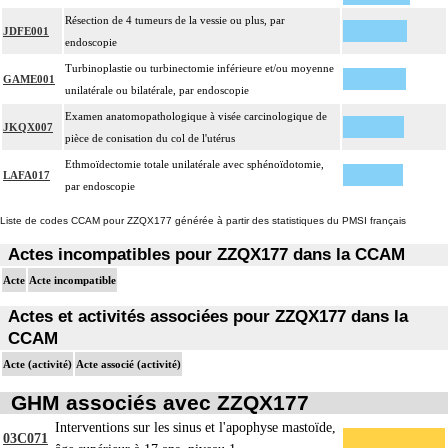
Résection de 4 tumeurs de la vessie ou plus, par
JDFE001
endoscopie
Turbinoplastie ou turbinectomie inférieure et/ou moyenne
GAME001
unilatérale ou bilatérale, par endoscopie
Examen anatomopathologique à visée carcinologique de
JKQX007
pièce de conisation du col de l'utérus
Ethmoïdectomie totale unilatérale avec sphénoïdotomie,
LAFA017
par endoscopie
Liste de codes CCAM pour ZZQX177 générée à partir des statistiques du PMSI français
Actes incompatibles pour ZZQX177 dans la CCAM
Acte
Acte incompatible
Actes et activités associées pour ZZQX177 dans la
CCAM
Acte (activité)
Acte associé (activité)
GHM associés avec ZZQX177
Interventions sur les sinus et l'apophyse mastoïde,
03C071