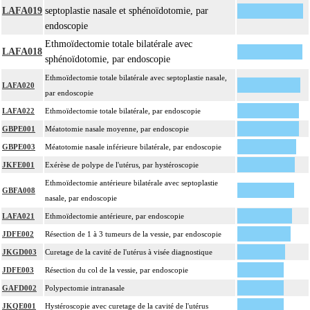
vasculaire, en dehors de ces localisations.
LAFA019
septoplastie nasale et sphénoïdotomie, par
Par cible, on entend : lésion individualisée à prélever, quel que soit le nombre
endoscopie
17
de ponctions ou de biopsies effectuées à son niveau.
Ethmoïdectomie totale bilatérale avec
LAFA018
sphénoïdotomie, par endoscopie
Ethmoïdectomie totale bilatérale avec septoplastie nasale,
LAFA020
par endoscopie
LAFA022
Ethmoïdectomie totale bilatérale, par endoscopie
GBPE001
Méatotomie nasale moyenne, par endoscopie
GBPE003
Méatotomie nasale inférieure bilatérale, par endoscopie
JKFE001
Exérèse de polype de l'utérus, par hystéroscopie
Ethmoïdectomie antérieure bilatérale avec septoplastie
GBFA008
nasale, par endoscopie
LAFA021
Ethmoïdectomie antérieure, par endoscopie
JDFE002
Résection de 1 à 3 tumeurs de la vessie, par endoscopie
JKGD003
Curetage de la cavité de l'utérus à visée diagnostique
JDFE003
Résection du col de la vessie, par endoscopie
GAFD002
Polypectomie intranasale
JKQE001
Hystéroscopie avec curetage de la cavité de l'utérus