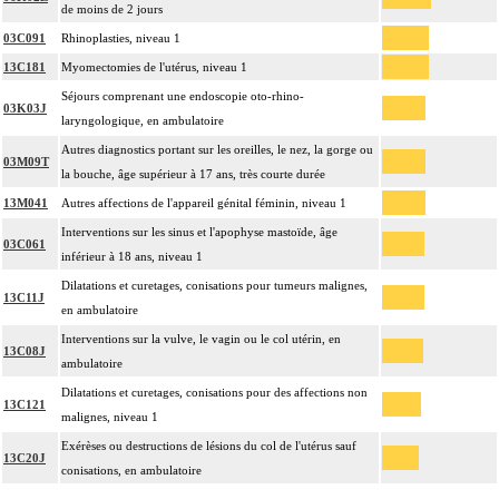
de moins de 2 jours
03C091
Rhinoplasties, niveau 1
13C181
Myomectomies de l'utérus, niveau 1
Séjours comprenant une endoscopie oto-rhino-
03K03J
laryngologique, en ambulatoire
Autres diagnostics portant sur les oreilles, le nez, la gorge ou
03M09T
la bouche, âge supérieur à 17 ans, très courte durée
13M041
Autres affections de l'appareil génital féminin, niveau 1
Interventions sur les sinus et l'apophyse mastoïde, âge
03C061
inférieur à 18 ans, niveau 1
Dilatations et curetages, conisations pour tumeurs malignes,
13C11J
en ambulatoire
Interventions sur la vulve, le vagin ou le col utérin, en
13C08J
ambulatoire
Dilatations et curetages, conisations pour des affections non
13C121
malignes, niveau 1
Exérèses ou destructions de lésions du col de l'utérus sauf
13C20J
conisations, en ambulatoire