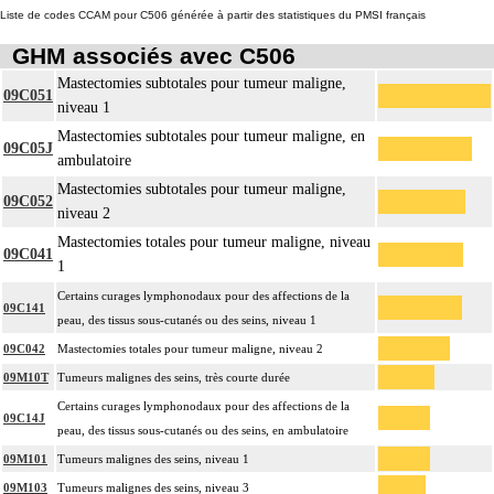
Liste de codes CCAM pour C506 générée à partir des statistiques du PMSI français
GHM associés avec C506
Mastectomies subtotales pour tumeur maligne,
09C051
niveau 1
Mastectomies subtotales pour tumeur maligne, en
09C05J
ambulatoire
Mastectomies subtotales pour tumeur maligne,
09C052
niveau 2
Mastectomies totales pour tumeur maligne, niveau
09C041
1
Certains curages lymphonodaux pour des affections de la
09C141
peau, des tissus sous-cutanés ou des seins, niveau 1
09C042
Mastectomies totales pour tumeur maligne, niveau 2
09M10T
Tumeurs malignes des seins, très courte durée
Certains curages lymphonodaux pour des affections de la
09C14J
peau, des tissus sous-cutanés ou des seins, en ambulatoire
09M101
Tumeurs malignes des seins, niveau 1
09M103
Tumeurs malignes des seins, niveau 3