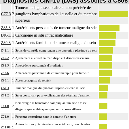
Diagnostics CIM-10 (DAS) associés à C506
Tumeur maligne secondaire et non précisée des
C77.3
2
ganglions lymphatiques de l'aisselle et du membre
supérieur
Z85.3
1
Antécédents personnels de tumeur maligne du sein
D05.1
1
Carcinome in situ intracanaliculaire
Z80.3
1
Antécédents familiaux de tumeur maligne du sein
Z42.1
1
Soins de contrôle comprenant une opération plastique du sein
Z45.2
2
Ajustement et entretien d'un dispositif d'accès vasculaire
Z92.3
1
Antécédents personnels d'irradiation
Z92.6
1
Antécédents personnels de chimiothérapie pour tumeur
Z90.1
1
Absence acquise de sein(s)
C50.4
1
Tumeur maligne du quadrant supéro-externe du sein
Z71.2
1
Sujet consultant pour explications des résultats d'examen
Hémorragie et hématome compliquant un acte à visée
T81.0
2
diagnostique et thérapeutique, non classés ailleurs
Z71.0
1
Personne consultant pour le compte d'un tiers
Autres formes précisées de soins médicaux, non classées
Z51.88
1