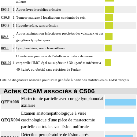
ailleurs
E03.8
1
Autres hypothyroïdies précisées
C50.8
1
Tumeur maligne à localisations contiguës du sein
E03.9
1
Hypothyroïdie, sans précision
Autres atteintes non infectieuses précisées des vaisseaux et des
I89.8
2
ganglions lymphatiques
I89.0
2
Lymphoedème, non classé ailleurs
Obésité sans précision de l'adulte avec indice de masse
E66.90
1
corporelle [IMC] égal ou supérieur à 30 kg/m² et inférieur à
40 kg/m², ou obésité sans précision de l'enfant
Liste de diagnostics associés pour C506 générée à partir des statistiques du PMSI français
Actes CCAM associés à C506
Mastectomie partielle avec curage lymphonodal
QEFA008
axillaire
Examen anatomopathologique à visée
QEQX004
carcinologique d'une pièce de mastectomie
partielle ou totale avec lésion unifocale
Détection peropératoire de lésion après