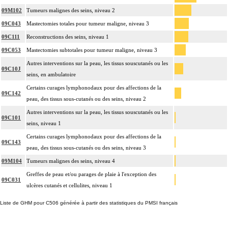
09M102
Tumeurs malignes des seins, niveau 2
09C043
Mastectomies totales pour tumeur maligne, niveau 3
09C111
Reconstructions des seins, niveau 1
09C053
Mastectomies subtotales pour tumeur maligne, niveau 3
Autres interventions sur la peau, les tissus souscutanés ou les
09C10J
seins, en ambulatoire
Certains curages lymphonodaux pour des affections de la
09C142
peau, des tissus sous-cutanés ou des seins, niveau 2
Autres interventions sur la peau, les tissus souscutanés ou les
09C101
seins, niveau 1
Certains curages lymphonodaux pour des affections de la
09C143
peau, des tissus sous-cutanés ou des seins, niveau 3
09M104
Tumeurs malignes des seins, niveau 4
Greffes de peau et/ou parages de plaie à l'exception des
09C031
ulcères cutanés et cellulites, niveau 1
Liste de GHM pour C506 générée à partir des statistiques du PMSI français