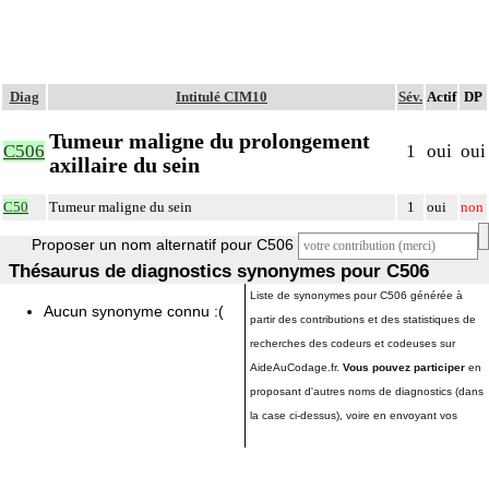
Diag
Intitulé CIM10
Sév.
Actif
DP
Tumeur maligne du prolongement
C506
1
oui
oui
axillaire du sein
C50
Tumeur maligne du sein
1
oui
non
Proposer un nom alternatif pour C506
Thésaurus de diagnostics synonymes pour C506
Liste de synonymes pour C506 générée à
Aucun synonyme connu :(
partir des contributions et des statistiques de
recherches des codeurs et codeuses sur
AideAuCodage.fr.
Vous pouvez participer
en
proposant d'autres noms de diagnostics (dans
la case ci-dessus), voire en envoyant vos