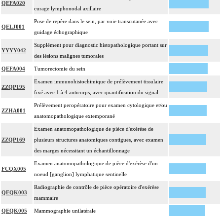
QEFA020
curage lymphonodal axillaire
Pose de repère dans le sein, par voie transcutanée avec
QELJ001
guidage échographique
Supplément pour diagnostic histopathologique portant sur
YYYY042
des lésions malignes tumorales
QEFA004
Tumorectomie du sein
Examen immunohistochimique de prélèvement tissulaire
ZZQP195
fixé avec 1 à 4 anticorps, avec quantification du signal
Prélèvement peropératoire pour examen cytologique et/ou
ZZHA001
anatomopathologique extemporané
Examen anatomopathologique de pièce d'exérèse de
ZZQP169
plusieurs structures anatomiques contiguës, avec examen
des marges nécessitant un échantillonnage
Examen anatomopathologique de pièce d'exérèse d'un
FCQX005
noeud [ganglion] lymphatique sentinelle
Radiographie de contrôle de pièce opératoire d'exérèse
QEQK003
mammaire
QEQK005
Mammographie unilatérale