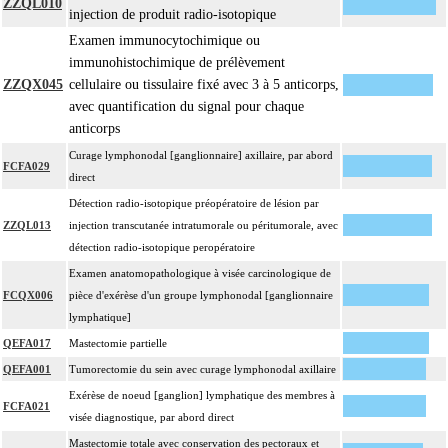
ZZQL010
injection de produit radio-isotopique
Examen immunocytochimique ou
immunohistochimique de prélèvement
ZZQX045
cellulaire ou tissulaire fixé avec 3 à 5 anticorps,
avec quantification du signal pour chaque
anticorps
Curage lymphonodal [ganglionnaire] axillaire, par abord
FCFA029
direct
Détection radio-isotopique préopératoire de lésion par
ZZQL013
injection transcutanée intratumorale ou péritumorale, avec
détection radio-isotopique peropératoire
Examen anatomopathologique à visée carcinologique de
FCQX006
pièce d'exérèse d'un groupe lymphonodal [ganglionnaire
lymphatique]
QEFA017
Mastectomie partielle
QEFA001
Tumorectomie du sein avec curage lymphonodal axillaire
Exérèse de noeud [ganglion] lymphatique des membres à
FCFA021
visée diagnostique, par abord direct
Mastectomie totale avec conservation des pectoraux et