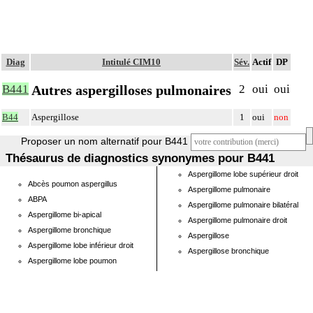
Diag
Intitulé CIM10
Sév.
Actif
DP
Autres aspergilloses pulmonaires
B441
2
oui
oui
B44
Aspergillose
1
oui
non
Proposer un nom alternatif pour B441
Thésaurus de diagnostics synonymes pour B441
Aspergillome lobe supérieur droit
Abcès poumon aspergillus
Aspergillome pulmonaire
ABPA
Aspergillome pulmonaire bilatéral
Aspergillome bi-apical
Aspergillome pulmonaire droit
Aspergillome bronchique
Aspergillose
Aspergillome lobe inférieur droit
Aspergillose bronchique
Aspergillome lobe poumon