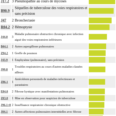
J17.2
3
Pneumopathie au cours de mycoses
Séquelles de tuberculose des voies respiratoires et
B90.9
1
sans précision
J47
2
Bronchectasie
R04.2
2
Hémoptysie
Maladie pulmonaire obstructive chronique avec infection
J44.0
3
aiguë des voies respiratoires inférieures
B44.1
2
Autres aspergilloses pulmonaires
Z94.2
1
Greffe de poumon
J43.9
1
Emphysème (pulmonaire), sans précision
Troubles respiratoires au cours d'autres maladies classées
J99.8
1
ailleurs
Antécédents personnels de maladies infectieuses et
Z86.1
1
parasitaires
E84.0
2
Fibrose kystique avec manifestations pulmonaires
Z03.0
1
Mise en observation pour suspicion de tuberculose
J96.1+0
2
Insuffisance respiratoire chronique obstructive
J84.1
2
Autres affections pulmonaires interstitielles avec fibrose