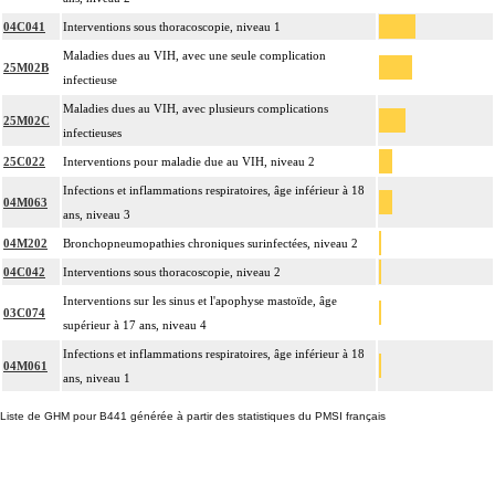
04C041
Interventions sous thoracoscopie, niveau 1
Maladies dues au VIH, avec une seule complication
25M02B
infectieuse
Maladies dues au VIH, avec plusieurs complications
25M02C
infectieuses
25C022
Interventions pour maladie due au VIH, niveau 2
Infections et inflammations respiratoires, âge inférieur à 18
04M063
ans, niveau 3
04M202
Bronchopneumopathies chroniques surinfectées, niveau 2
04C042
Interventions sous thoracoscopie, niveau 2
Interventions sur les sinus et l'apophyse mastoïde, âge
03C074
supérieur à 17 ans, niveau 4
Infections et inflammations respiratoires, âge inférieur à 18
04M061
ans, niveau 1
Liste de GHM pour B441 générée à partir des statistiques du PMSI français