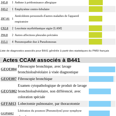
J45.0
1
Asthme à prédominance allergique
J43.2
1
Emphysème centro-lobulaire
Antécédents personnels d'autres maladies de l'appareil
Z87.01
1
respiratoire
C92.0
2
Leucémie myéloblastique aigüe [LAM]
J94.8
2
Autres affections pleurales précisées
J15.1
4
Pneumopathie due à Pseudomonas
Liste de diagnostics associés pour B441 générée à partir des statistiques du PMSI français
Actes CCAM associés à B441
Fibroscopie bronchique, avec lavage
GEQE004
bronchioloalvéolaire à visée diagnostique
GEQE007
Fibroscopie bronchique
Examen cytopathologique de produit de lavage
GEQX002
bronchioloalvéolaire, non différencié, avec
coloration spéciale
GFFA013
Lobectomie pulmonaire, par thoracotomie
Libération du poumon [Pneumolyse] pour symphyse
GGPA002