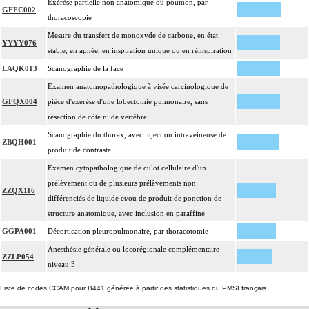
Exérèse partielle non anatomique du poumon, par
GFFC002
thoracoscopie
Mesure du transfert de monoxyde de carbone, en état
YYYY076
stable, en apnée, en inspiration unique ou en réinspiration
LAQK013
Scanographie de la face
Examen anatomopathologique à visée carcinologique de
GFQX004
pièce d'exérèse d'une lobectomie pulmonaire, sans
résection de côte ni de vertèbre
Scanographie du thorax, avec injection intraveineuse de
ZBQH001
produit de contraste
Examen cytopathologique de culot cellulaire d'un
prélèvement ou de plusieurs prélèvements non
ZZQX116
différenciés de liquide et/ou de produit de ponction de
structure anatomique, avec inclusion en paraffine
GGPA001
Décortication pleuropulmonaire, par thoracotomie
Anesthésie générale ou locorégionale complémentaire
ZZLP054
niveau 3
Liste de codes CCAM pour B441 générée à partir des statistiques du PMSI français