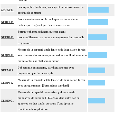
pleurale
Scanographie du thorax, sans injection intraveineuse de
ZBQK001
produit de contraste
Biopsie trachéale et/ou bronchique, au cours d'une
GEHE001
endoscopie diagnostique des voies aériennes
Épreuve pharmacodynamique par agent
GERD001
bronchodilatateur, au cours d'une épreuve fonctionnelle
respiratoire
Mesure de la capacité vitale lente et de l'expiration forcée,
GLQP002
avec mesure des volumes pulmonaires mobilisables et non
mobilisables par pléthysmographie
Lobectomie pulmonaire, par thoracotomie avec
GFFA009
préparation par thoracoscopie
Mesure de la capacité vitale lente et de l'expiration forcée,
GLQP012
avec enregistrement [Spirométrie standard]
Mesure de la capacité de transfert pulmonaire du
monoxyde de carbone [TLCO] ou d'un autre gaz en
GLQD001
apnée ou en état stable, au cours d'une épreuve
fonctionnelle respiratoire