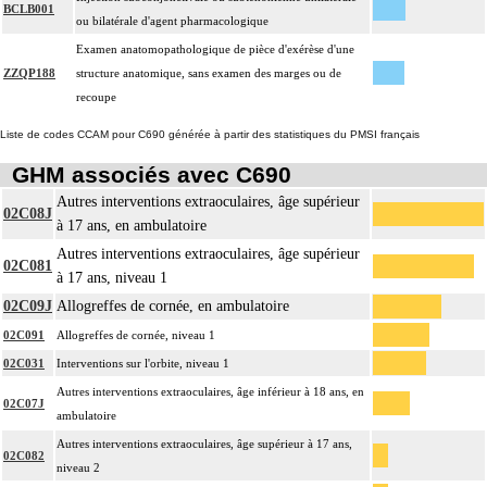
BCLB001
ou bilatérale d'agent pharmacologique
Examen anatomopathologique de pièce d'exérèse d'une
ZZQP188
structure anatomique, sans examen des marges ou de
recoupe
Liste de codes CCAM pour C690 générée à partir des statistiques du PMSI français
GHM associés avec C690
Autres interventions extraoculaires, âge supérieur
02C08J
à 17 ans, en ambulatoire
Autres interventions extraoculaires, âge supérieur
02C081
à 17 ans, niveau 1
02C09J
Allogreffes de cornée, en ambulatoire
02C091
Allogreffes de cornée, niveau 1
02C031
Interventions sur l'orbite, niveau 1
Autres interventions extraoculaires, âge inférieur à 18 ans, en
02C07J
ambulatoire
Autres interventions extraoculaires, âge supérieur à 17 ans,
02C082
niveau 2