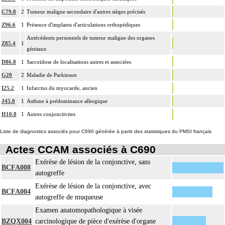
C79.8
2
Tumeur maligne secondaire d'autres sièges précisés
Z96.6
1
Présence d'implants d'articulations orthopédiques
Antécédents personnels de tumeur maligne des organes
Z85.4
1
génitaux
D86.8
1
Sarcoïdose de localisations autres et associées
G20
2
Maladie de Parkinson
I25.2
1
Infarctus du myocarde, ancien
J45.0
1
Asthme à prédominance allergique
H10.8
1
Autres conjonctivites
Liste de diagnostics associés pour C690 générée à partir des statistiques du PMSI français
Actes CCAM associés à C690
Exérèse de lésion de la conjonctive, sans
BCFA008
autogreffe
Exérèse de lésion de la conjonctive, avec
BCFA004
autogreffe de muqueuse
Examen anatomopathologique à visée
BZQX004
carcinologique de pièce d'exérèse d'organe