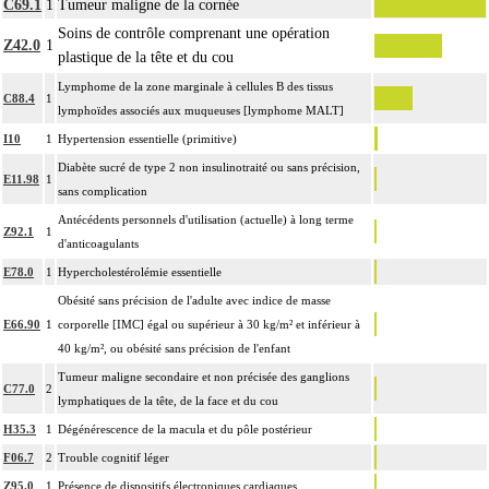
C69.1
1
Tumeur maligne de la cornée
Soins de contrôle comprenant une opération
Z42.0
1
plastique de la tête et du cou
Lymphome de la zone marginale à cellules B des tissus
C88.4
1
lymphoïdes associés aux muqueuses [lymphome MALT]
I10
1
Hypertension essentielle (primitive)
Diabète sucré de type 2 non insulinotraité ou sans précision,
E11.98
1
sans complication
Antécédents personnels d'utilisation (actuelle) à long terme
Z92.1
1
d'anticoagulants
E78.0
1
Hypercholestérolémie essentielle
Obésité sans précision de l'adulte avec indice de masse
E66.90
1
corporelle [IMC] égal ou supérieur à 30 kg/m² et inférieur à
40 kg/m², ou obésité sans précision de l'enfant
Tumeur maligne secondaire et non précisée des ganglions
C77.0
2
lymphatiques de la tête, de la face et du cou
H35.3
1
Dégénérescence de la macula et du pôle postérieur
F06.7
2
Trouble cognitif léger
Z95.0
1
Présence de dispositifs électroniques cardiaques