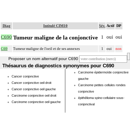
Diag
Intitulé CIM10
Sév.
Actif
DP
Tumeur maligne de la conjonctive
C690
1
oui
oui
C69
Tumeur maligne de l'oeil et de ses annexes
1
oui
non
Proposer un nom alternatif pour C690
Thésaurus de diagnostics synonymes pour C690
Carcinome épidermoïde conjonctive
Cancer conjonctive
gauche
Cancer conjonctive oeil droit
Carcinome petites cellules rondes
Cancer conjonctive oeil gauche
conjonctive
Carcinome conjonctive oeil droit
épithélioma spino-cellulaire sous-
Carcinome conjonctive oeil gauche
conjonctival