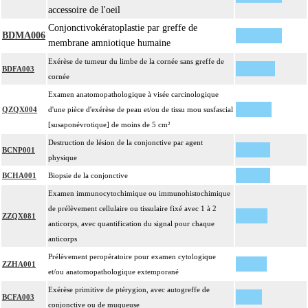
accessoire de l'oeil
Conjonctivokératoplastie par greffe de
BDMA006
membrane amniotique humaine
Exérèse de tumeur du limbe de la cornée sans greffe de
BDFA003
cornée
Examen anatomopathologique à visée carcinologique
QZQX004
d'une pièce d'exérèse de peau et/ou de tissu mou susfascial
[susaponévrotique] de moins de 5 cm²
Destruction de lésion de la conjonctive par agent
BCNP001
physique
BCHA001
Biopsie de la conjonctive
Examen immunocytochimique ou immunohistochimique
de prélèvement cellulaire ou tissulaire fixé avec 1 à 2
ZZQX081
anticorps, avec quantification du signal pour chaque
anticorps
Prélèvement peropératoire pour examen cytologique
ZZHA001
et/ou anatomopathologique extemporané
Exérèse primitive de ptérygion, avec autogreffe de
BCFA003
conjonctive ou de muqueuse