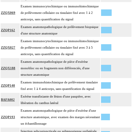
Examen immunocytochimique ou immunohistochimique
ZZQX069
de prélèvement cellulaire ou tissulaire fixé avec 1 à 2
anticorps, sans quantification du signal
Examen anatomopathologique de prélèvement biopsique
ZZQP162
d'une structure anatomique
Examen immunocytochimique ou immunohistochimique
ZZQX027
de prélèvement cellulaire ou tissulaire fixé avec 3 à 5
anticorps, sans quantification du signal
Examen anatomopathologique de pièce d'exérèse
ZZQX188
monobloc ou en fragments non différenciés, d'une
structure anatomique
Examen immunohistochimique de prélèvement tissulaire
ZZQP140
fixé avec 1 à 4 anticorps, sans quantification du signal
Exérèse transfixiante de lésion d'une paupière, avec
BAFA002
libération du canthus latéral
Examen anatomopathologique de pièce d'exérèse d'une
ZZQP193
structure anatomique, avec examen des marges nécessitant
un échantillonnage
Injection subconjonctivale ou subtenonienne unilatérale