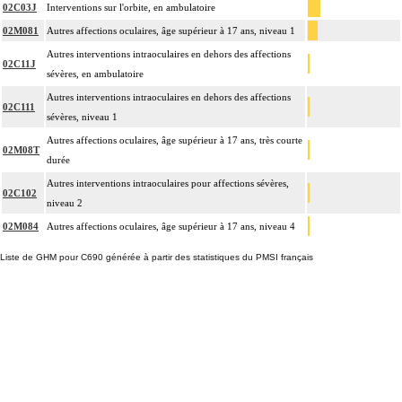
02C03J
Interventions sur l'orbite, en ambulatoire
02M081
Autres affections oculaires, âge supérieur à 17 ans, niveau 1
Autres interventions intraoculaires en dehors des affections
02C11J
sévères, en ambulatoire
Autres interventions intraoculaires en dehors des affections
02C111
sévères, niveau 1
Autres affections oculaires, âge supérieur à 17 ans, très courte
02M08T
durée
Autres interventions intraoculaires pour affections sévères,
02C102
niveau 2
02M084
Autres affections oculaires, âge supérieur à 17 ans, niveau 4
Liste de GHM pour C690 générée à partir des statistiques du PMSI français