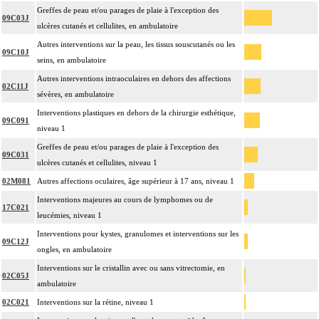
Greffes de peau et/ou parages de plaie à l'exception des
09C03J
ulcères cutanés et cellulites, en ambulatoire
Autres interventions sur la peau, les tissus souscutanés ou les
09C10J
seins, en ambulatoire
Autres interventions intraoculaires en dehors des affections
02C11J
sévères, en ambulatoire
Interventions plastiques en dehors de la chirurgie esthétique,
09C091
niveau 1
Greffes de peau et/ou parages de plaie à l'exception des
09C031
ulcères cutanés et cellulites, niveau 1
02M081
Autres affections oculaires, âge supérieur à 17 ans, niveau 1
Interventions majeures au cours de lymphomes ou de
17C021
leucémies, niveau 1
Interventions pour kystes, granulomes et interventions sur les
09C12J
ongles, en ambulatoire
Interventions sur le cristallin avec ou sans vitrectomie, en
02C05J
ambulatoire
02C021
Interventions sur la rétine, niveau 1