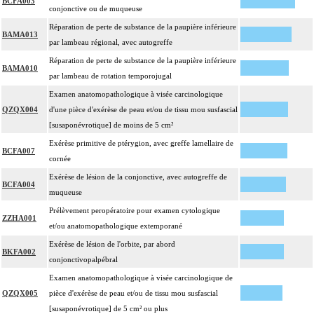
BCFA003
conjonctive ou de muqueuse
Réparation de perte de substance de la paupière inférieure
BAMA013
par lambeau régional, avec autogreffe
Réparation de perte de substance de la paupière inférieure
BAMA010
par lambeau de rotation temporojugal
Examen anatomopathologique à visée carcinologique
QZQX004
d'une pièce d'exérèse de peau et/ou de tissu mou susfascial
[susaponévrotique] de moins de 5 cm²
Exérèse primitive de ptérygion, avec greffe lamellaire de
BCFA007
cornée
Exérèse de lésion de la conjonctive, avec autogreffe de
BCFA004
muqueuse
Prélèvement peropératoire pour examen cytologique
ZZHA001
et/ou anatomopathologique extemporané
Exérèse de lésion de l'orbite, par abord
BKFA002
conjonctivopalpébral
Examen anatomopathologique à visée carcinologique de
QZQX005
pièce d'exérèse de peau et/ou de tissu mou susfascial
[susaponévrotique] de 5 cm² ou plus