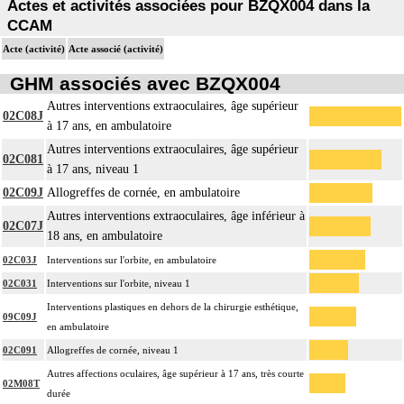
Actes et activités associées pour BZQX004 dans la
CCAM
Acte (activité)
Acte associé (activité)
GHM associés avec BZQX004
Autres interventions extraoculaires, âge supérieur
02C08J
à 17 ans, en ambulatoire
Autres interventions extraoculaires, âge supérieur
02C081
à 17 ans, niveau 1
02C09J
Allogreffes de cornée, en ambulatoire
Autres interventions extraoculaires, âge inférieur à
02C07J
18 ans, en ambulatoire
02C03J
Interventions sur l'orbite, en ambulatoire
02C031
Interventions sur l'orbite, niveau 1
Interventions plastiques en dehors de la chirurgie esthétique,
09C09J
en ambulatoire
02C091
Allogreffes de cornée, niveau 1
Autres affections oculaires, âge supérieur à 17 ans, très courte
02M08T
durée