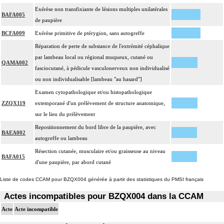
Exérèse non transfixiante de lésions multiples unilatérales
BAFA005
de paupière
BCFA009
Exérèse primitive de ptérygion, sans autogreffe
Réparation de perte de substance de l'extrémité céphalique
par lambeau local ou régional muqueux, cutané ou
QAMA002
fasciocutané, à pédicule vasculonerveux non individualisé
ou non individualisable [lambeau "au hasard"]
Examen cytopathologique et/ou histopathologique
ZZQX119
extemporané d'un prélèvement de structure anatomique,
sur le lieu du prélèvement
Repositionnement du bord libre de la paupière, avec
BAEA002
autogreffe ou lambeau
Résection cutanée, musculaire et/ou graisseuse au niveau
BAFA015
d'une paupière, par abord cutané
Liste de codes CCAM pour BZQX004 générée à partir des statistiques du PMSI français
Actes incompatibles pour BZQX004 dans la CCAM
Acte
Acte incompatible