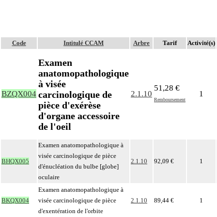
Code
Intitulé CCAM
Arbre
Tarif
Activité(s)
Examen
anatomopathologique
à visée
51,28 €
carcinologique de
BZQX004
2.1.10
1
Remboursement
pièce d'exérèse
d'organe accessoire
de l'oeil
Examen anatomopathologique à
visée carcinologique de pièce
BHQX005
2.1.10
92,09 €
1
d'énucléation du bulbe [globe]
oculaire
Examen anatomopathologique à
BKQX004
visée carcinologique de pièce
2.1.10
89,44 €
1
d'exentération de l'orbite