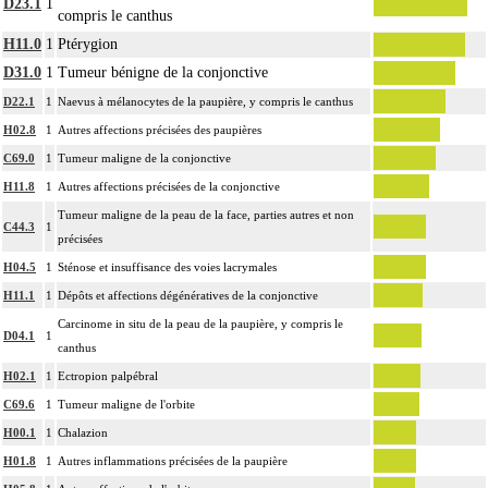
D23.1
1
à base d'hémalun ou d'hématoxyline-éosine ou de phloxine avec ou sans safran,
compris le canthus
avec ou sans photographie, l'interprétation, les éventuels réexamens aux divers
H11.0
1
Ptérygion
stades de réalisation, le compte rendu, le codage
2.1.10
D31.0
1
Tumeur bénigne de la conjonctive
Avec ou sans :
coloration spéciale
D22.1
1
Naevus à mélanocytes de la paupière, y compris le canthus
coupes sériées
H02.8
1
Autres affections précisées des paupières
empreinte par apposition cellulaire
C69.0
1
Tumeur maligne de la conjonctive
écrasis cellulaire
H11.8
1
Autres affections précisées de la conjonctive
La pièce d'exérèse pour examen anatomopathologique à visée carcinologique
Tumeur maligne de la peau de la face, parties autres et non
inclut :
C44.3
1
précisées
les structures anatomiques ayant un rapport de continuité ou de contiguïté
H04.5
1
Sténose et insuffisance des voies lacrymales
2.1.10
[organes de voisinage] quel qu'en soit le nombre
H11.1
1
Dépôts et affections dégénératives de la conjonctive
les éventuelles recoupes
les noeuds [ganglions] lymphatiques ou groupes lymphonodaux
Carcinome in situ de la peau de la paupière, y compris le
D04.1
1
[ganglionnaires lymphatiques] satellites non différenciés par le préleveur
canthus
L'examen anatomopathologique à visée carcinologique, inclut : l'examen
H02.1
1
Ectropion palpébral
anatomopathologique de lésion cancéreuse de découverte fortuite lors de
C69.6
1
Tumeur maligne de l'orbite
2.1.10
l'intervention ou de l'examen anatomopathologique
H00.1
1
Chalazion
À l'exclusion de : examen anatomopathologique de lésion précancéreuse de
H01.8
1
Autres inflammations précisées de la paupière
découverte fortuite lors de l'examen anatomopathologique