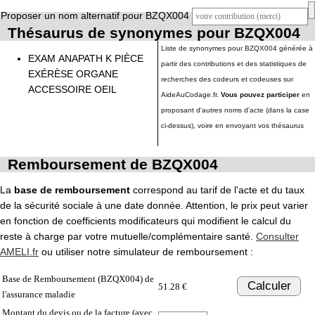
Proposer un nom alternatif pour BZQX004
Thésaurus de synonymes pour BZQX004
Liste de synonymes pour BZQX004 générée à
EXAM ANAPATH K PIÈCE
partir des contributions et des statistiques de
EXÉRÈSE ORGANE
recherches des codeurs et codeuses sur
ACCESSOIRE OEIL
AideAuCodage.fr.
Vous pouvez participer
en
proposant d'autres noms d'acte (dans la case
ci-dessus), voire en envoyant vos thésaurus
Remboursement de BZQX004
La
base de remboursement
correspond au tarif de l'acte et du taux
de la sécurité sociale à une date donnée. Attention, le prix peut varier
en fonction de coefficients modificateurs qui modifient le calcul du
reste à charge par votre mutuelle/complémentaire santé.
Consulter
AMELI.fr
ou utiliser notre simulateur de remboursement :
Base de Remboursement (BZQX004) de
Calculer
51.28 €
l'assurance maladie
Montant du devis ou de la facture (avec