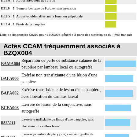
H05.8
1
Autres affections de l'orbite
Facturation :
D31.6
1
Tumeur bénigne de l'orbite, sans précision
un seul acte peut être facturé que l'exérèse soit monobloc ou en fragments non
2.1.10
différenciés par le préleveur, partielle ou totale, pour chaque structure
H02.5
1
Autres troubles affectant la fonction palpébrale
anatomique
H02.4
1
Ptosis de la paupière
Liste de diagnostics CIM10 pour BZQX004 générée à partir des statistiques du PMSI français
Actes CCAM fréquemment associés à
BZQX004
Réparation de perte de substance cutanée de la
BAMA004
paupière par lambeau local ou autogreffe
Exérèse non transfixiante d'une lésion d'une
BAFA006
paupière
Exérèse transfixiante de lésion d'une paupière,
BAFA002
avec libération du canthus latéral
Exérèse de lésion de la conjonctive, sans
BCFA008
autogreffe
Exérèse transfixiante de lésion d'une paupière, sans
BAFA014
libération du canthus latéral
Exérèse primitive de ptérygion, avec autogreffe de