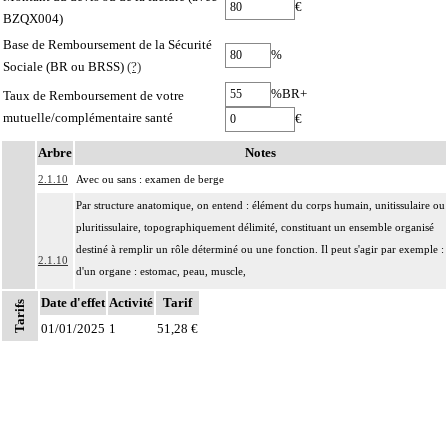
€
BZQX004)
Base de Remboursement de la Sécurité
%
Sociale (BR ou BRSS)
(?)
%BR+
Taux de Remboursement de votre
mutuelle/complémentaire santé
€
Arbre
Notes
2.1.10
Avec ou sans : examen de berge
Par structure anatomique, on entend : élément du corps humain, unitissulaire ou
pluritissulaire, topographiquement délimité, constituant un ensemble organisé
destiné à remplir un rôle déterminé ou une fonction. Il peut s'agir par exemple :
2.1.10
d'un organe : estomac, peau, muscle,
d'une entité concourant à une finalité caractéristique : méninge, séreuse,
Date d'effet
Activité
Tarif
Tarifs
d'une région anatomique : médiastin, région rétropéritonéale
01/01/2025
1
51,28 €
Par pièce d'exérèse, on entend : exérèse partielle ou totale, monobloc ou en
2.1.10
plusieurs fragments non différenciés par le préleveur, pour chaque structure
anatomique
2.1.10
Par berge, on entend : limite de la résection [incision].
Par recoupe, on entend : exérèse supplémentaire effectuée par le préleveur, au-
2.1.10