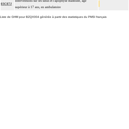
Interventions sur les sinus et l'apophyse mastoïde, âge
03C07J
supérieur à 17 ans, en ambulatoire
Liste de GHM pour BZQX004 générée à partir des statistiques du PMSI français