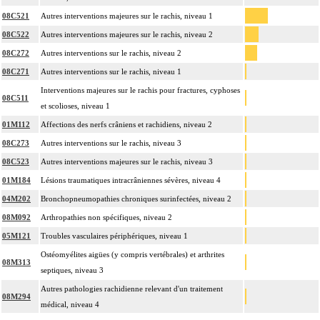
08C521
Autres interventions majeures sur le rachis, niveau 1
08C522
Autres interventions majeures sur le rachis, niveau 2
08C272
Autres interventions sur le rachis, niveau 2
08C271
Autres interventions sur le rachis, niveau 1
Interventions majeures sur le rachis pour fractures, cyphoses
08C511
et scolioses, niveau 1
01M112
Affections des nerfs crâniens et rachidiens, niveau 2
08C273
Autres interventions sur le rachis, niveau 3
08C523
Autres interventions majeures sur le rachis, niveau 3
01M184
Lésions traumatiques intracrâniennes sévères, niveau 4
04M202
Bronchopneumopathies chroniques surinfectées, niveau 2
08M092
Arthropathies non spécifiques, niveau 2
05M121
Troubles vasculaires périphériques, niveau 1
Ostéomyélites aigües (y compris vertébrales) et arthrites
08M313
septiques, niveau 3
Autres pathologies rachidienne relevant d'un traitement
08M294
médical, niveau 4