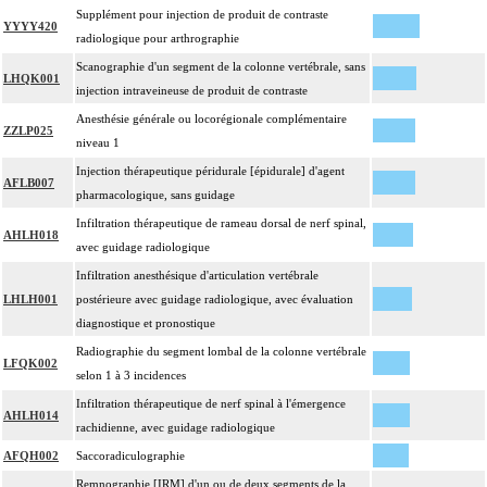
Supplément pour injection de produit de contraste
YYYY420
radiologique pour arthrographie
Scanographie d'un segment de la colonne vertébrale, sans
LHQK001
injection intraveineuse de produit de contraste
Anesthésie générale ou locorégionale complémentaire
ZZLP025
niveau 1
Injection thérapeutique péridurale [épidurale] d'agent
AFLB007
pharmacologique, sans guidage
Infiltration thérapeutique de rameau dorsal de nerf spinal,
AHLH018
avec guidage radiologique
Infiltration anesthésique d'articulation vertébrale
LHLH001
postérieure avec guidage radiologique, avec évaluation
diagnostique et pronostique
Radiographie du segment lombal de la colonne vertébrale
LFQK002
selon 1 à 3 incidences
Infiltration thérapeutique de nerf spinal à l'émergence
AHLH014
rachidienne, avec guidage radiologique
AFQH002
Saccoradiculographie
Remnographie [IRM] d'un ou de deux segments de la