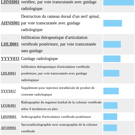
LHNH001
vertèbre, par voie transcutanée avec guidage
radiologique
Destruction du rameau dorsal d'un nerf spinal,
AHNH001
par voie transcutanée avec guidage
radiologique
Infiltration thérapeutique d'articulation
LHLB001
vertébrale postérieure, par voie transcutanée
sans guidage
YYYY033
Guidage radiologique
Infiltration thérapeutique d'articulation vertébrale
LHLH003
postérieure, par voie transcutanée avec guidage
radiologique
Supplément pour injection intrathécale de produit de
YYYY057
contraste radiologique
Radiographie du segment lombal de la colonne vertébrale
LFQK001
selon 4 incidences ou plus
LHQH001
Arthrographie d'articulation vertébrale postérieure
Saccoradiculographie avec scanographie de la colonne
AFQH001
vertébrale