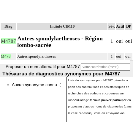
Diag
Intitulé CIM10
Sév.
Actif
DP
Autres spondylarthroses - Région
M4787
1
oui
oui
lombo-sacrée
M478
Autres spondylarthroses
1
oui
oui
Proposer un nom alternatif pour M4787
Thésaurus de diagnostics synonymes pour M4787
Liste de synonymes pour M4787 générée à
Aucun synonyme connu :(
partir des contributions et des statistiques de
recherches des codeurs et codeuses sur
AideAuCodage.fr.
Vous pouvez participer
en
proposant d'autres noms de diagnostics (dans
la case ci-dessus), voire en envoyant vos