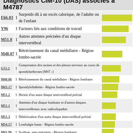
Diagnostics CIM-10 (DAS) associés à
M4787
Surpoids dû à un excès calorique, de l'adulte ou
E66.03
1
de l'enfant
Y96
1
Facteurs liés aux conditions de travail
Autres atteintes précisées d'un disque
M51.8
1
intervertébral
Rétrécissement du canal médullaire - Région
M48.07
1
lombo-sacrée
Compression des racines et des plexus nerveux au cours de
G55.2
1
spondylarthroses (M47.-)
M48.06
1
Rétrécissement du canal médullaire - Région lombaire
M43.17
1
Spondylolisthésis - Région lombo-sacrée
M51.2
1
Hernie d'un autre disque intervertébral précisé
Atteintes d'un disque lombaire et d'autres disques
M51.1
1
intervertébraux avec radiculopathie
M51.3
1
Détérioration d'un autre disque intervertébral précisé
M54.57
1
Lombalgie basse - Région lombo-sacrée
M41.96
1
Scoliose, sans précision - Région lombaire