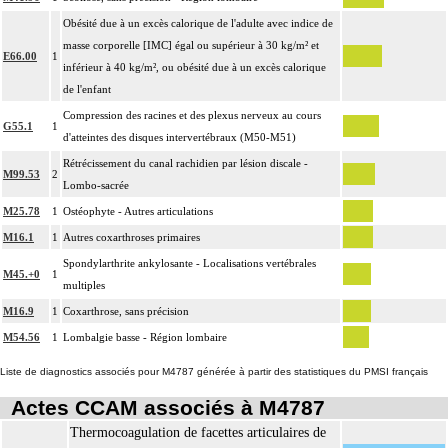
Obésité due à un excès calorique de l'adulte avec indice de
masse corporelle [IMC] égal ou supérieur à 30 kg/m² et
E66.00
1
inférieur à 40 kg/m², ou obésité due à un excès calorique
de l'enfant
Compression des racines et des plexus nerveux au cours
G55.1
1
d'atteintes des disques intervertébraux (M50-M51)
Rétrécissement du canal rachidien par lésion discale -
M99.53
2
Lombo-sacrée
M25.78
1
Ostéophyte - Autres articulations
M16.1
1
Autres coxarthroses primaires
Spondylarthrite ankylosante - Localisations vertébrales
M45.+0
1
multiples
M16.9
1
Coxarthrose, sans précision
M54.56
1
Lombalgie basse - Région lombaire
Liste de diagnostics associés pour M4787 générée à partir des statistiques du PMSI français
Actes CCAM associés à M4787
Thermocoagulation de facettes articulaires de