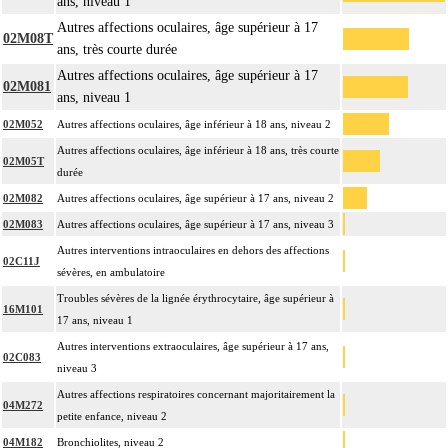
ans, niveau 1
Autres affections oculaires, âge supérieur à 17
02M08T
ans, très courte durée
Autres affections oculaires, âge supérieur à 17
02M081
ans, niveau 1
02M052
Autres affections oculaires, âge inférieur à 18 ans, niveau 2
Autres affections oculaires, âge inférieur à 18 ans, très courte
02M05T
durée
02M082
Autres affections oculaires, âge supérieur à 17 ans, niveau 2
02M083
Autres affections oculaires, âge supérieur à 17 ans, niveau 3
Autres interventions intraoculaires en dehors des affections
02C11J
sévères, en ambulatoire
Troubles sévères de la lignée érythrocytaire, âge supérieur à
16M101
17 ans, niveau 1
Autres interventions extraoculaires, âge supérieur à 17 ans,
02C083
niveau 3
Autres affections respiratoires concernant majoritairement la
04M272
petite enfance, niveau 2
04M182
Bronchiolites, niveau 2