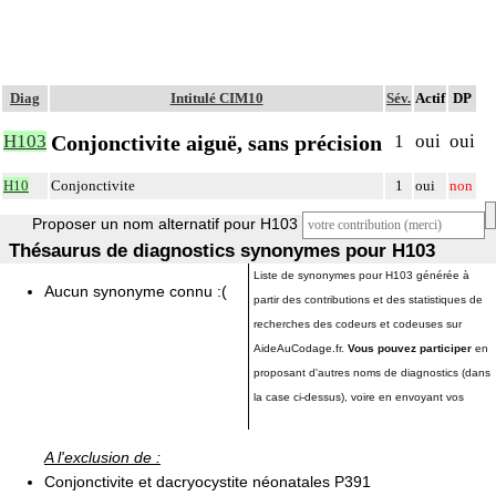
Diag
Intitulé CIM10
Sév.
Actif
DP
Conjonctivite aiguë, sans précision
H103
1
oui
oui
H10
Conjonctivite
1
oui
non
Proposer un nom alternatif pour H103
Thésaurus de diagnostics synonymes pour H103
Liste de synonymes pour H103 générée à
Aucun synonyme connu :(
partir des contributions et des statistiques de
recherches des codeurs et codeuses sur
AideAuCodage.fr.
Vous pouvez participer
en
proposant d'autres noms de diagnostics (dans
la case ci-dessus), voire en envoyant vos
A l'exclusion de :
Conjonctivite et dacryocystite néonatales P391