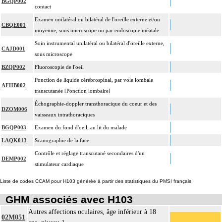
BGQP002
contact
Examen unilatéral ou bilatéral de l'oreille externe et/ou
CBQE001
moyenne, sous microscope ou par endoscopie méatale
Soin instrumental unilatéral ou bilatéral d'oreille externe,
CAJD001
sous microscope
BZQP002
Fluoroscopie de l'oeil
Ponction de liquide cérébrospinal, par voie lombale
AFHB002
transcutanée [Ponction lombaire]
Échographie-doppler transthoracique du coeur et des
DZQM006
vaisseaux intrathoraciques
BGQP003
Examen du fond d'oeil, au lit du malade
LAQK013
Scanographie de la face
Contrôle et réglage transcutané secondaires d'un
DEMP002
stimulateur cardiaque
Liste de codes CCAM pour H103 générée à partir des statistiques du PMSI français
GHM associés avec H103
Autres affections oculaires, âge inférieur à 18
02M051