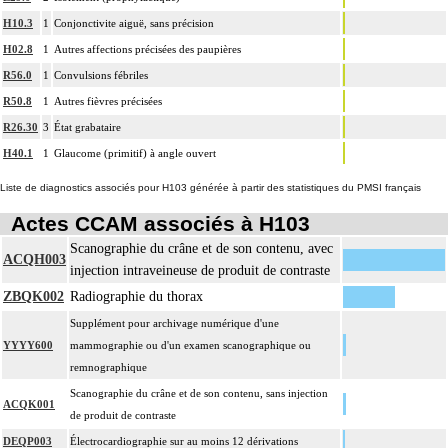
H10.3
1
Conjonctivite aiguë, sans précision
H02.8
1
Autres affections précisées des paupières
R56.0
1
Convulsions fébriles
R50.8
1
Autres fièvres précisées
R26.30
3
État grabataire
H40.1
1
Glaucome (primitif) à angle ouvert
Liste de diagnostics associés pour H103 générée à partir des statistiques du PMSI français
Actes CCAM associés à H103
Scanographie du crâne et de son contenu, avec
ACQH003
injection intraveineuse de produit de contraste
ZBQK002
Radiographie du thorax
Supplément pour archivage numérique d'une
YYYY600
mammographie ou d'un examen scanographique ou
remnographique
Scanographie du crâne et de son contenu, sans injection
ACQK001
de produit de contraste
DEQP003
Électrocardiographie sur au moins 12 dérivations