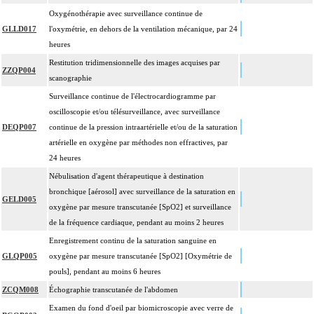
Oxygénothérapie avec surveillance continue de
GLLD017
l'oxymétrie, en dehors de la ventilation mécanique, par 24
heures
Restitution tridimensionnelle des images acquises par
ZZQP004
scanographie
Surveillance continue de l'électrocardiogramme par
oscilloscopie et/ou télésurveillance, avec surveillance
DEQP007
continue de la pression intraartérielle et/ou de la saturation
artérielle en oxygène par méthodes non effractives, par
24 heures
Nébulisation d'agent thérapeutique à destination
bronchique [aérosol] avec surveillance de la saturation en
GELD005
oxygène par mesure transcutanée [SpO2] et surveillance
de la fréquence cardiaque, pendant au moins 2 heures
Enregistrement continu de la saturation sanguine en
GLQP005
oxygène par mesure transcutanée [SpO2] [Oxymétrie de
pouls], pendant au moins 6 heures
ZCQM008
Échographie transcutanée de l'abdomen
Examen du fond d'oeil par biomicroscopie avec verre de