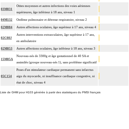
Otites moyennes et autres infections des voies aériennes
03M031
supérieures, âge inférieur à 18 ans, niveau 1
04M132
Oedème pulmonaire et détresse respiratoire, niveau 2
02M084
Autres affections oculaires, âge supérieur à 17 ans, niveau 4
Autres interventions extraoculaires, âge supérieur à 17 ans,
02C08J
en ambulatoire
02M053
Autres affections oculaires, âge inférieur à 18 ans, niveau 3
Nouveau-nés de 3300g et âge gestationnel de 40 SA et
15M05A
assimilés (groupe nouveau-nés 1), sans problème significatif
Poses d'un stimulateur cardiaque permanent sans infarctus
05C154
aigu du myocarde, ni insuffisance cardiaque congestive, ni
état de choc, niveau 4
Liste de GHM pour H103 générée à partir des statistiques du PMSI français