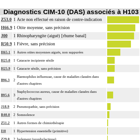
Diagnostics CIM-10 (DAS) associés à H103
Z53.0
1
Acte non effectué en raison de contre-indication
H66.9
1
Otite moyenne, sans précision
J00
1
Rhinopharyngite (aiguë) [rhume banal]
R50.9
1
Fièvre, sans précision
H65.1
1
Autres otites moyennes aiguës, non suppurées
H25.0
1
Cataracte incipiente sénile
H25.9
1
Cataracte sénile, sans précision
Haemophilus influenzae, cause de maladies classées dans
B96.3
2
d'autres chapitres
Staphylococcus aureus, cause de maladies classées dans
B95.6
3
d'autres chapitres
J18.9
2
Pneumopathie, sans précision
R40.0
2
Somnolence
Z51.2
1
Autres formes de chimiothérapie
I10
1
Hypertension essentielle (primitive)
Z29.0
2
Isolement (prophylactique)