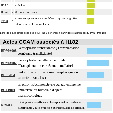
H27.0
1
Aphakie
H16.0
2
Ulcère de la cornée
Autres complications de prothèses, implants et greffes
T85.8
1
internes, non classées ailleurs
Liste de diagnostics associés pour H182 générée à partir des statistiques du PMSI français
Actes CCAM associés à H182
Kératoplastie transfixiante [Transplantation
BDMA008
cornéenne transfixiante]
Kératoplastie lamellaire profonde
BDMA002
[Transplantation cornéenne lamellaire]
Iridotomie ou iridectomie périphérique ou
BEPA004
sectorielle sans laser
Injection subconjonctivale ou subtenonienne
BCLB001
unilatérale ou bilatérale d'agent
pharmacologique
Kératoplastie transfixiante [Transplantation cornéenne
BDMA003
transfixiante], avec extraction extracapsulaire du cristallin