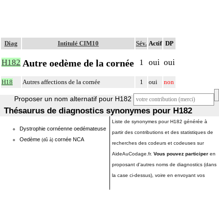
Diag
Intitulé CIM10
Sév.
Actif
DP
Autre oedème de la cornée
H182
1
oui
oui
H18
Autres affections de la cornée
1
oui
non
Proposer un nom alternatif pour H182
Thésaurus de diagnostics synonymes pour H182
Liste de synonymes pour H182 générée à
Dystrophie cornéenne oedémateuse
partir des contributions et des statistiques de
Oedème
cornée NCA
(dû à)
recherches des codeurs et codeuses sur
AideAuCodage.fr.
Vous pouvez participer
en
proposant d'autres noms de diagnostics (dans
la case ci-dessus), voire en envoyant vos