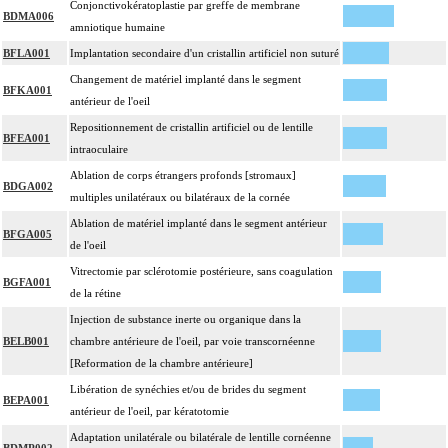
Conjonctivokératoplastie par greffe de membrane
BDMA006
amniotique humaine
BFLA001
Implantation secondaire d'un cristallin artificiel non suturé
Changement de matériel implanté dans le segment
BFKA001
antérieur de l'oeil
Repositionnement de cristallin artificiel ou de lentille
BFEA001
intraoculaire
Ablation de corps étrangers profonds [stromaux]
BDGA002
multiples unilatéraux ou bilatéraux de la cornée
Ablation de matériel implanté dans le segment antérieur
BFGA005
de l'oeil
Vitrectomie par sclérotomie postérieure, sans coagulation
BGFA001
de la rétine
Injection de substance inerte ou organique dans la
BELB001
chambre antérieure de l'oeil, par voie transcornéenne
[Reformation de la chambre antérieure]
Libération de synéchies et/ou de brides du segment
BEPA001
antérieur de l'oeil, par kératotomie
Adaptation unilatérale ou bilatérale de lentille cornéenne