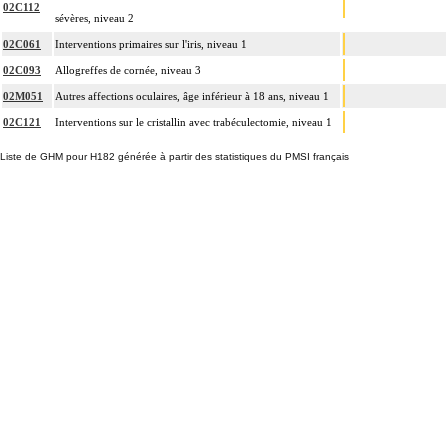
02C112
sévères, niveau 2
02C061
Interventions primaires sur l'iris, niveau 1
02C093
Allogreffes de cornée, niveau 3
02M051
Autres affections oculaires, âge inférieur à 18 ans, niveau 1
02C121
Interventions sur le cristallin avec trabéculectomie, niveau 1
Liste de GHM pour H182 générée à partir des statistiques du PMSI français