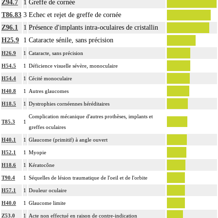
Z94.7
1
Greffe de cornée
T86.83
3
Echec et rejet de greffe de cornée
Z96.1
1
Présence d'implants intra-oculaires de cristallin
H25.9
1
Cataracte sénile, sans précision
H26.9
1
Cataracte, sans précision
H54.5
1
Déficience visuelle sévère, monoculaire
H54.4
1
Cécité monoculaire
H40.8
1
Autres glaucomes
H18.5
1
Dystrophies cornéennes héréditaires
Complication mécanique d'autres prothèses, implants et
T85.3
1
greffes oculaires
H40.1
1
Glaucome (primitif) à angle ouvert
H52.1
1
Myopie
H18.6
1
Kératocône
T90.4
1
Séquelles de lésion traumatique de l'oeil et de l'orbite
H57.1
1
Douleur oculaire
H40.0
1
Glaucome limite
Z53.0
1
Acte non effectué en raison de contre-indication