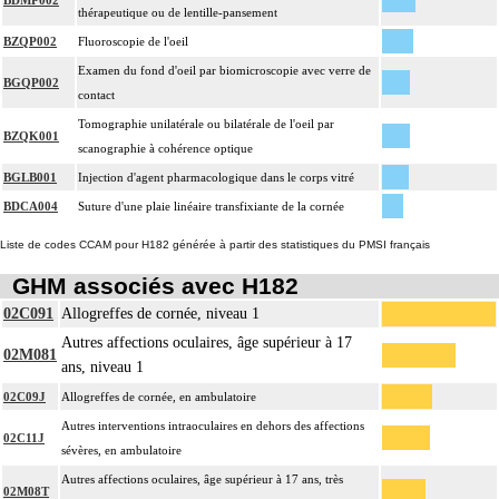
BDMP002
thérapeutique ou de lentille-pansement
BZQP002
Fluoroscopie de l'oeil
Examen du fond d'oeil par biomicroscopie avec verre de
BGQP002
contact
Tomographie unilatérale ou bilatérale de l'oeil par
BZQK001
scanographie à cohérence optique
BGLB001
Injection d'agent pharmacologique dans le corps vitré
BDCA004
Suture d'une plaie linéaire transfixiante de la cornée
Liste de codes CCAM pour H182 générée à partir des statistiques du PMSI français
GHM associés avec H182
02C091
Allogreffes de cornée, niveau 1
Autres affections oculaires, âge supérieur à 17
02M081
ans, niveau 1
02C09J
Allogreffes de cornée, en ambulatoire
Autres interventions intraoculaires en dehors des affections
02C11J
sévères, en ambulatoire
Autres affections oculaires, âge supérieur à 17 ans, très
02M08T