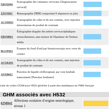
Scanographie des vaisseaux cervicaux [Angioscanner
EBQH006
cervical]
ZZQN001
Remnographie [IRM] comportant 6 séquences ou plus
Scanographie du crâne et de son contenu, avec injection
ACQH003
intraveineuse de produit de contraste
Échographie-doppler des artères cervicocéphaliques
EBQM001
extracrâniennes, sans mesure de l'épaisseur de l'intima-
média
Examen du fond d'oeil par biomicroscopie avec verre de
BGQP002
contact
Scanographie du crâne et de son contenu, sans injection
ACQK001
de produit de contraste
Ponction de liquide cérébrospinal, par voie lombale
AFHB002
transcutanée [Ponction lombaire]
Liste de codes CCAM pour H532 générée à partir des statistiques du PMSI français
GHM associés avec H532
Affections oculaires d'origine neurologique,
02M041
niveau 1