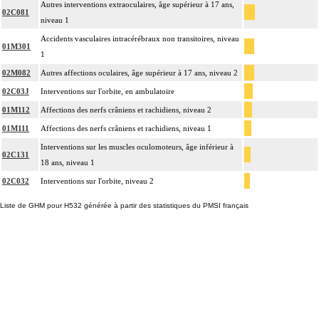
Autres interventions extraoculaires, âge supérieur à 17 ans,
02C081
niveau 1
Accidents vasculaires intracérébraux non transitoires, niveau
01M301
1
02M082
Autres affections oculaires, âge supérieur à 17 ans, niveau 2
02C03J
Interventions sur l'orbite, en ambulatoire
01M112
Affections des nerfs crâniens et rachidiens, niveau 2
01M111
Affections des nerfs crâniens et rachidiens, niveau 1
Interventions sur les muscles oculomoteurs, âge inférieur à
02C131
18 ans, niveau 1
02C032
Interventions sur l'orbite, niveau 2
Liste de GHM pour H532 générée à partir des statistiques du PMSI français