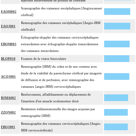
injection intraveineuse de produit de contraste
Scanographie des vaisseaux encéphaliques [Angioscanner
EAQH002
cérébral]
Remnographie des vaisseaux encéphaliques [Angio-IRM
EAQJ001
cérébrale]
Échographie-doppler des vaisseaux cervicocéphaliques
EBQM003
extracrâniens avec échographie-doppler transcrânienne
des vaisseaux intracrâniens
BLQP010
Examen de la vision binoculaire
Remnographie [IRM] du crâne et de son contenu avec
étude de la viabilité du parenchyme cérébral par imagerie
ACQJ001
de diffusion et de perfusion, avec remnographie des
vaisseaux [angio-IRM] cervicocéphaliques
Renforcement, affaiblissement ou déplacement de
BJMA002
l'insertion d'un muscle oculomoteur droit
Restitution tridimensionnelle des images acquises par
ZZQN002
remnographie [IRM]
Remnographie des vaisseaux cervicocéphaliques [Angio-
EBQJ001
IRM cervicocérébrale]