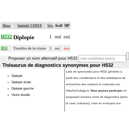
Diag
Intitulé CIM10
Sév.
Actif
DP
Diplopie
H532
1
oui
oui
H53
Troubles de la vision
1
oui
non
Proposer un nom alternatif pour H532
Thésaurus de diagnostics synonymes pour H532
Liste de synonymes pour H532 générée à
Diplopie
partir des contributions et des statistiques de
Diplopie droite
recherches des codeurs et codeuses sur
Diplopie gauche
AideAuCodage.fr.
Vous pouvez participer
en
Vision double
proposant d'autres noms de diagnostics (dans
la case ci-dessus), voire en envoyant vos