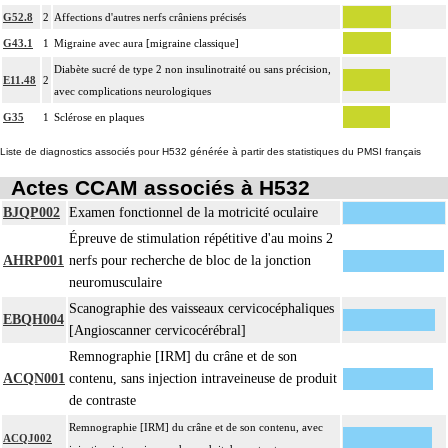
G52.8
2
Affections d'autres nerfs crâniens précisés
G43.1
1
Migraine avec aura [migraine classique]
Diabète sucré de type 2 non insulinotraité ou sans précision,
E11.48
2
avec complications neurologiques
G35
1
Sclérose en plaques
Liste de diagnostics associés pour H532 générée à partir des statistiques du PMSI français
Actes CCAM associés à H532
BJQP002
Examen fonctionnel de la motricité oculaire
Épreuve de stimulation répétitive d'au moins 2
AHRP001
nerfs pour recherche de bloc de la jonction
neuromusculaire
Scanographie des vaisseaux cervicocéphaliques
EBQH004
[Angioscanner cervicocérébral]
Remnographie [IRM] du crâne et de son
ACQN001
contenu, sans injection intraveineuse de produit
de contraste
Remnographie [IRM] du crâne et de son contenu, avec
ACQJ002