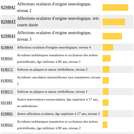
Affections oculaires d'origine neurologique,
02M042
niveau 2
Affections oculaires d'origine neurologique, très
02M04T
courte durée
Affections oculaires d'origine neurologique,
02M043
niveau 3
02M044
Affections oculaires d'origine neurologique, niveau 4
Accidents ischémiques transitoires et occlusions des artères
01M161
précérébrales, âge inférieur à 80 ans, niveau 1
01M172
Sclérose en plaques et ataxie cérébelleuse, niveau 2
Accidents vasculaires intracérébraux non transitoires, niveau
01M302
2
01M171
Sclérose en plaques et ataxie cérébelleuse, niveau 1
Autres interventions extraoculaires, âge supérieur à 17 ans,
02C08J
en ambulatoire
02M081
Autres affections oculaires, âge supérieur à 17 ans, niveau 1
Accidents ischémiques transitoires et occlusions des artères
01M162
précérébrales, âge inférieur à 80 ans, niveau 2