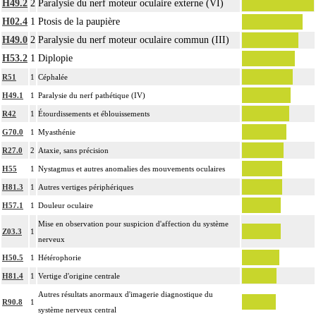
H49.2
2
Paralysie du nerf moteur oculaire externe (VI)
H02.4
1
Ptosis de la paupière
H49.0
2
Paralysie du nerf moteur oculaire commun (III)
H53.2
1
Diplopie
R51
1
Céphalée
H49.1
1
Paralysie du nerf pathétique (IV)
R42
1
Étourdissements et éblouissements
G70.0
1
Myasthénie
R27.0
2
Ataxie, sans précision
H55
1
Nystagmus et autres anomalies des mouvements oculaires
H81.3
1
Autres vertiges périphériques
H57.1
1
Douleur oculaire
Mise en observation pour suspicion d'affection du système
Z03.3
1
nerveux
H50.5
1
Hétérophorie
H81.4
1
Vertige d'origine centrale
Autres résultats anormaux d'imagerie diagnostique du
R90.8
1
système nerveux central