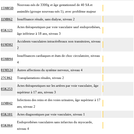
Nouveau-nés de 3300g et âge gestationnel de 40 SA et
15M05D
assimilés (groupe nouveau-nés 1), avec problème majeur
11M062
Insuffisance rénale, sans dialyse, niveau 2
Actes thérapeutiques par voie vasculaire sauf endoprothèses,
05K123
âge inférieur à 18 ans, niveau 3
Accidents vasculaires intracérébraux non transitoires, niveau
01M302
2
Insuffisances cardiaques et états de choc circulatoire, niveau
05M094
4
01M124
Autres affections du système nerveux, niveau 4
27C062
Transplantations rénales, niveau 2
Actes thérapeutiques sur les artères par voie vasculaire, âge
05K253
supérieur à 17 ans, niveau 3
Infections des reins et des voies urinaires, âge supérieur à 17
11M042
ans, niveau 2
05K101
Actes diagnostiques par voie vasculaire, niveau 1
Endoprothèses vasculaires sans infarctus du myocarde,
05K064
niveau 4