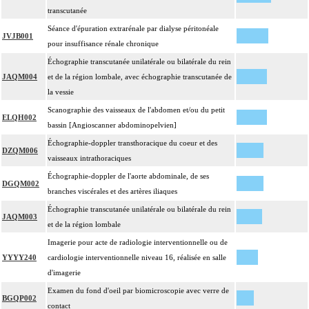
transcutanée
Séance d'épuration extrarénale par dialyse péritonéale
JVJB001
pour insuffisance rénale chronique
Échographie transcutanée unilatérale ou bilatérale du rein
JAQM004
et de la région lombale, avec échographie transcutanée de
la vessie
Scanographie des vaisseaux de l'abdomen et/ou du petit
ELQH002
bassin [Angioscanner abdominopelvien]
Échographie-doppler transthoracique du coeur et des
DZQM006
vaisseaux intrathoraciques
Échographie-doppler de l'aorte abdominale, de ses
DGQM002
branches viscérales et des artères iliaques
Échographie transcutanée unilatérale ou bilatérale du rein
JAQM003
et de la région lombale
Imagerie pour acte de radiologie interventionnelle ou de
YYYY240
cardiologie interventionnelle niveau 16, réalisée en salle
d'imagerie
Examen du fond d'oeil par biomicroscopie avec verre de
BGQP002
contact