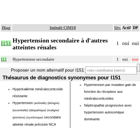
Diag
Intitulé CIM10
Sév.
Actif
DP
Hypertension secondaire à d'autres
I151
1
oui
oui
atteintes rénales
I15
Hypertension secondaire
1
oui
non
Proposer un nom alternatif pour I151
Thésaurus de diagnostics synonymes pour I151
Hypertension par mutation gain de
Hyperkaliémie minéralocorticoïde
fonction du récepteur aux
résistante
minéralocorticoïdes
Hypertension
(artérielle)
(bénigne)
Néphropathie progressive avec
(essentielle)
(idiopathique)
(maligne)
hypertension autosomique
secondaire
(primitive)
(systémique)
dominante
atteinte rénale précisée NCA