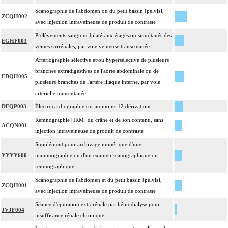
Scanographie de l'abdomen ou du petit bassin [pelvis],
ZCQH002
avec injection intraveineuse de produit de contraste
Prélèvements sanguins bilatéraux étagés ou simultanés des
EGHF003
veines surrénales, par voie veineuse transcutanée
Artériographie sélective et/ou hypersélective de plusieurs
branches extradigestives de l'aorte abdominale ou de
EDQH005
plusieurs branches de l'artère iliaque interne, par voie
artérielle transcutanée
DEQP003
Électrocardiographie sur au moins 12 dérivations
Remnographie [IRM] du crâne et de son contenu, sans
ACQN001
injection intraveineuse de produit de contraste
Supplément pour archivage numérique d'une
YYYY600
mammographie ou d'un examen scanographique ou
remnographique
Scanographie de l'abdomen et du petit bassin [pelvis],
ZCQH001
avec injection intraveineuse de produit de contraste
Séance d'épuration extrarénale par hémodialyse pour
JVJF004
insuffisance rénale chronique