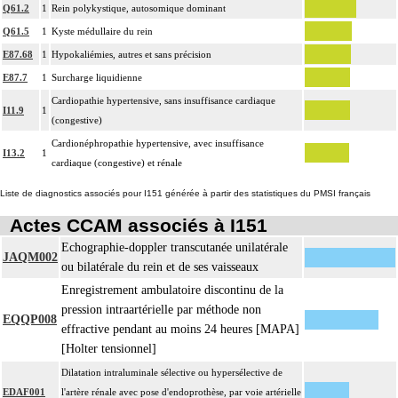
Q61.2
1
Rein polykystique, autosomique dominant
Q61.5
1
Kyste médullaire du rein
E87.68
1
Hypokaliémies, autres et sans précision
E87.7
1
Surcharge liquidienne
Cardiopathie hypertensive, sans insuffisance cardiaque
I11.9
1
(congestive)
Cardionéphropathie hypertensive, avec insuffisance
I13.2
1
cardiaque (congestive) et rénale
Liste de diagnostics associés pour I151 générée à partir des statistiques du PMSI français
Actes CCAM associés à I151
Echographie-doppler transcutanée unilatérale
JAQM002
ou bilatérale du rein et de ses vaisseaux
Enregistrement ambulatoire discontinu de la
pression intraartérielle par méthode non
EQQP008
effractive pendant au moins 24 heures [MAPA]
[Holter tensionnel]
Dilatation intraluminale sélective ou hypersélective de
EDAF001
l'artère rénale avec pose d'endoprothèse, par voie artérielle