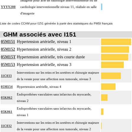
Imagerie pour acte de radiologie interventionnelle ou de
YYYY200
cardiologie interventionnelle niveau 11, réalisée en salle
d'imagerie
Liste de codes CCAM pour I151 générée à partir des statistiques du PMSI français
GHM associés avec I151
05M151
Hypertension artérielle, niveau 1
05M152
Hypertension artérielle, niveau 2
05M15T
Hypertension artérielle, très courte durée
05M153
Hypertension artérielle, niveau 3
Interventions sur les reins et les uretères et chirurgie majeure
11C033
de la vessie pour une affection non tumorale, niveau 3
05M154
Hypertension artérielle, niveau 4
Endoprothèses vasculaires sans infarctus du myocarde,
05K062
niveau 2
Endoprothèses vasculaires sans infarctus du myocarde,
05K061
niveau 1
Interventions sur les reins et les uretères et chirurgie majeure
11C032
de la vessie pour une affection non tumorale, niveau 2