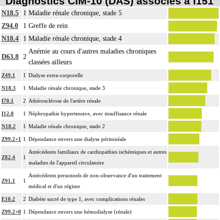
Diagnostics CIM-10 (DAS) associés à I151
N18.5
1
Maladie rénale chronique, stade 5
Z94.0
1
Greffe de rein
N18.4
1
Maladie rénale chronique, stade 4
Anémie au cours d'autres maladies chroniques
D63.8
2
classées ailleurs
Z49.1
1
Dialyse extra-corporelle
N18.3
1
Maladie rénale chronique, stade 3
I70.1
2
Athérosclérose de l'artère rénale
I12.0
1
Néphropathie hypertensive, avec insuffisance rénale
N18.2
1
Maladie rénale chronique, stade 2
Z99.2+1
1
Dépendance envers une dialyse péritonéale
Antécédents familiaux de cardiopathies ischémiques et autres
Z82.4
1
maladies de l'appareil circulatoire
Antécédents personnels de non-observance d'un traitement
Z91.1
1
médical et d'un régime
E10.2
2
Diabète sucré de type 1, avec complications rénales
Z99.2+0
1
Dépendance envers une hémodialyse (rénale)