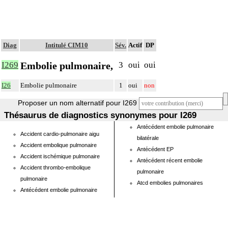
Diag
Intitulé CIM10
Sév.
Actif
DP
Embolie pulmonaire,
I269
3
oui
oui
I26
Embolie pulmonaire
1
oui
non
Proposer un nom alternatif pour I269
Thésaurus de diagnostics synonymes pour I269
Antécédent embolie pulmonaire
Accident cardio-pulmonaire aigu
bilatérale
Accident embolique pulmonaire
Antécédent EP
Accident ischémique pulmonaire
Antécédent récent embolie
Accident thrombo-embolique
pulmonaire
pulmonaire
Atcd embolies pulmonaires
Antécédent embolie pulmonaire