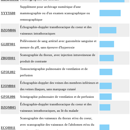
Supplément pour archivage numérique d'une
YYYY600
mammographie ou d'un examen scanographique ou
remnographique
Échographie-doppler transthoracique du coeur et des
DZQM006
vaisseaux intrathoraciques
Prélèvement de sang artériel avec gazométrie sanguine et
GLHF001
mesure du pH, sans épreuve d'hyperoxie
Scanographie du thorax, avec injection intraveineuse de
ZBQH001
produit de contraste
Tomoscintigraphie pulmonaire de ventilation et de
GFQL002
perfusion
Échographie-doppler des veines des membres inférieurs et
EJQM004
des veines iliaques, sans marquage cutané
GFQL006
Scintigraphie pulmonaire de ventilation et de perfusion
Échographie-doppler transthoracique du coeur et des
DZQM005
vaisseaux intrathoraciques, au lit du malade
Scanographie des vaisseaux du thorax et/ou du coeur,
avec scanographie des vaisseaux de l'abdomen et/ou du
ECQH011