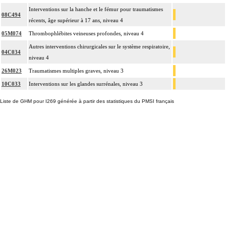
Interventions sur la hanche et le fémur pour traumatismes
08C494
récents, âge supérieur à 17 ans, niveau 4
05M074
Thrombophlébites veineuses profondes, niveau 4
Autres interventions chirurgicales sur le système respiratoire,
04C034
niveau 4
26M023
Traumatismes multiples graves, niveau 3
10C033
Interventions sur les glandes surrénales, niveau 3
Liste de GHM pour I269 générée à partir des statistiques du PMSI français