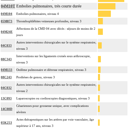
04M10T
Embolies pulmonaires, très courte durée
04M104
Embolies pulmonaires, niveau 4
05M073
Thrombophlébites veineuses profondes, niveau 3
Affections de la CMD 04 avec décès : séjours de moins de 2
04M24E
jours
Autres interventions chirurgicales sur le système respiratoire,
04C033
niveau 3
Interventions sur les ligaments croisés sous arthroscopie,
08C343
niveau 3
04M133
Oedème pulmonaire et détresse respiratoire, niveau 3
08C243
Prothèses de genou, niveau 3
Autres interventions chirurgicales sur le système respiratoire,
04C032
niveau 2
13C093
Laparoscopies ou coelioscopies diagnostiques, niveau 3
Césariennes pour grossesse unique, avec complications
14C08D
sévères
Actes thérapeutiques sur les artères par voie vasculaire, âge
05K253
supérieur à 17 ans, niveau 3