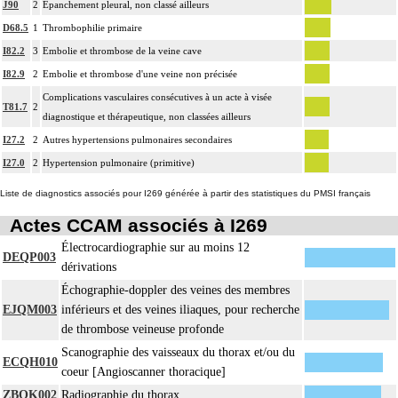
J90
2
Épanchement pleural, non classé ailleurs
D68.5
1
Thrombophilie primaire
I82.2
3
Embolie et thrombose de la veine cave
I82.9
2
Embolie et thrombose d'une veine non précisée
Complications vasculaires consécutives à un acte à visée
T81.7
2
diagnostique et thérapeutique, non classées ailleurs
I27.2
2
Autres hypertensions pulmonaires secondaires
I27.0
2
Hypertension pulmonaire (primitive)
Liste de diagnostics associés pour I269 générée à partir des statistiques du PMSI français
Actes CCAM associés à I269
Électrocardiographie sur au moins 12
DEQP003
dérivations
Échographie-doppler des veines des membres
EJQM003
inférieurs et des veines iliaques, pour recherche
de thrombose veineuse profonde
Scanographie des vaisseaux du thorax et/ou du
ECQH010
coeur [Angioscanner thoracique]
ZBQK002
Radiographie du thorax