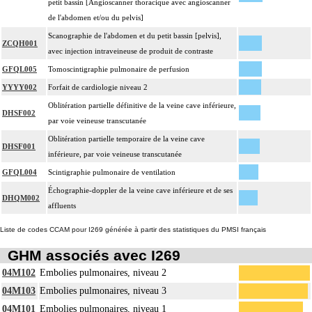
petit bassin [Angioscanner thoracique avec angioscanner
de l'abdomen et/ou du pelvis]
Scanographie de l'abdomen et du petit bassin [pelvis],
ZCQH001
avec injection intraveineuse de produit de contraste
GFQL005
Tomoscintigraphie pulmonaire de perfusion
YYYY002
Forfait de cardiologie niveau 2
Oblitération partielle définitive de la veine cave inférieure,
DHSF002
par voie veineuse transcutanée
Oblitération partielle temporaire de la veine cave
DHSF001
inférieure, par voie veineuse transcutanée
GFQL004
Scintigraphie pulmonaire de ventilation
Échographie-doppler de la veine cave inférieure et de ses
DHQM002
affluents
Liste de codes CCAM pour I269 générée à partir des statistiques du PMSI français
GHM associés avec I269
04M102
Embolies pulmonaires, niveau 2
04M103
Embolies pulmonaires, niveau 3
04M101
Embolies pulmonaires, niveau 1