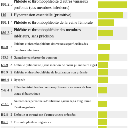
Phlébite et thrombophlébite d'autres vaisseaux
I80.2
3
profonds (des membres inférieurs)
I10
1
Hypertension essentielle (primitive)
I80.1
4
Phlébite et thrombophlébite de la veine fémorale
Phlébite et thrombophlébite des membres
I80.3
2
inférieurs, sans précision
Phlébite et thrombophlébite des veines superficielles des
I80.0
2
membres inférieurs
J85.0
4
Gangrène et nécrose du poumon
I26.9
3
Embolie pulmonaire, (sans mention de coeur pulmonaire aigu)
I80.9
2
Phlébite et thrombophlébite de localisation non précisée
R06.0
1
Dyspnée
Effets indésirables des contraceptifs oraux au cours de leur
Y42.4
1
usage thérapeutique
Antécédents personnels d'utilisation (actuelle) à long terme
Z92.1
1
d'anticoagulants
I82.8
2
Embolie et thrombose d'autres veines précisées
I82.1
2
Thrombophlébite migratrice