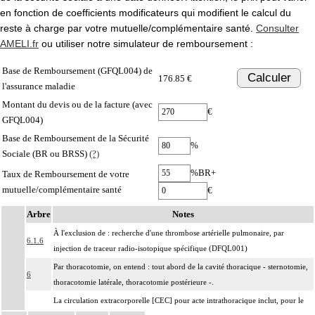
en fonction de coefficients modificateurs qui modifient le calcul du
reste à charge par votre mutuelle/complémentaire santé.
Consulter
AMELI.fr
ou utiliser notre simulateur de remboursement :
Base de Remboursement (GFQL004) de
Calculer
176.85 €
l'assurance maladie
Montant du devis ou de la facture (avec
€
GFQL004)
Base de Remboursement de la Sécurité
%
Sociale (BR ou BRSS)
(?)
%BR+
Taux de Remboursement de votre
mutuelle/complémentaire santé
€
Arbre
Notes
À l'exclusion de : recherche d'une thrombose artérielle pulmonaire, par
6.1.6
injection de traceur radio-isotopique spécifique (DFQL001)
Par thoracotomie, on entend : tout abord de la cavité thoracique - sternotomie,
6
thoracotomie latérale, thoracotomie postérieure -.
La circulation extracorporelle [CEC] pour acte intrathoracique inclut, pour le