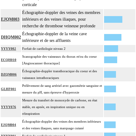
corticale
Échographie-doppler des veines des membres
EJQM003
inférieurs et des veines iliaques, pour
recherche de thrombose veineuse profonde
Échographie-doppler de la veine cave
DHQM002
inférieure et de ses affluents
YYYY002
Forfait de cardiologie niveau 2
Scanographie des vaisseaux du thorax et/ou du coeur
ECQH010
[Angioscanner thoracique]
Échographie-doppler transthoracique du coeur et des
DZQM006
vaisseaux intrathoraciques
Prélèvement de sang artériel avec gazométrie sanguine et
GLHF001
mesure du pH, sans épreuve d'hyperoxie
Mesure du transfert de monoxyde de carbone, en état
YYYY076
stable, en apnée, en inspiration unique ou en
réinspiration
Échographie-doppler des veines des membres inférieurs
EJQM004
et des veines iliaques, sans marquage cutané