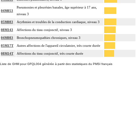
Pneumonies et pleurésies banales, âge supérieur à 17 ans,
04M053
niveau 3
05M083
Arythmies et troubles de la conduction cardiaque, niveau 3
08M143
Affections du tissu conjonctif, niveau 3
04M083
Bronchopneumopathies chroniques, niveau 3
05M17T
Autres affections de l'appareil circulatoire, très courte durée
08M14T
Affections du tissu conjonctif, très courte durée
Liste de GHM pour GFQL004 générée à partir des statistiques du PMSI français