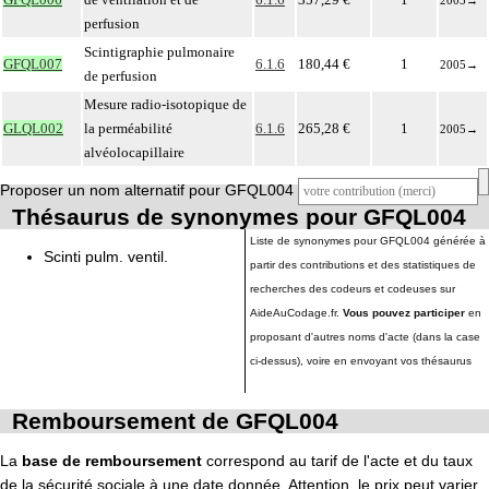
2005
→
perfusion
Scintigraphie pulmonaire
GFQL007
6.1.6
180,44 €
1
2005
→
de perfusion
Mesure radio-isotopique de
GLQL002
la perméabilité
6.1.6
265,28 €
1
2005
→
alvéolocapillaire
Proposer un nom alternatif pour GFQL004
Thésaurus de synonymes pour GFQL004
Liste de synonymes pour GFQL004 générée à
Scinti pulm. ventil.
partir des contributions et des statistiques de
recherches des codeurs et codeuses sur
AideAuCodage.fr.
Vous pouvez participer
en
proposant d'autres noms d'acte (dans la case
ci-dessus), voire en envoyant vos thésaurus
Remboursement de GFQL004
La
base de remboursement
correspond au tarif de l'acte et du taux
de la sécurité sociale à une date donnée. Attention, le prix peut varier