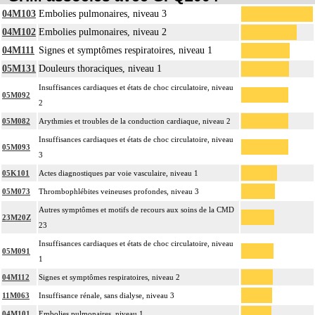
04M103
Embolies pulmonaires, niveau 3
04M102
Embolies pulmonaires, niveau 2
04M111
Signes et symptômes respiratoires, niveau 1
05M131
Douleurs thoraciques, niveau 1
Insuffisances cardiaques et états de choc circulatoire, niveau
05M092
2
05M082
Arythmies et troubles de la conduction cardiaque, niveau 2
Insuffisances cardiaques et états de choc circulatoire, niveau
05M093
3
05K101
Actes diagnostiques par voie vasculaire, niveau 1
05M073
Thrombophlébites veineuses profondes, niveau 3
Autres symptômes et motifs de recours aux soins de la CMD
23M20Z
23
Insuffisances cardiaques et états de choc circulatoire, niveau
05M091
1
04M112
Signes et symptômes respiratoires, niveau 2
11M063
Insuffisance rénale, sans dialyse, niveau 3
04M101
Embolies pulmonaires, niveau 1