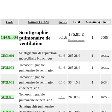
Code
Intitulé CCAM
Arbre
Tarif
Activité(s)
Actif
Scintigraphie
176,85 €
pulmonaire de
GFQL004
6.1.6
1
2005
→
Remboursement
ventilation
Scintigraphie de l'épuration
GEQL001
6.1.6
265,28 €
1
2005
→
mucociliaire bronchique
Tomoscintigraphie
GFQL001
6.1.6
265,28 €
1
2005
→
pulmonaire de ventilation
Tomoscintigraphie
GFQL002
pulmonaire de ventilation
6.1.6
534,15 €
1
2005
→
et de perfusion
Tomoscintigraphie
GFQL005
6.1.6
268,87 €
1
2005
→
pulmonaire de perfusion
Scintigraphie pulmonaire
GFQL006
de ventilation et de
6.1.6
357,29 €
1