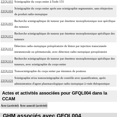
ZZQL003
Scintigraphie du corps entier à l'iode 131
Scintigraphie du corps entier après une scintigraphie segmentaire, sans réinjection
ZZQL004
de produit radio-isotopique
Recherche scintigraphique de tumeur par émetteur monophotonique non spécifique
ZZQL005
des tumeurs
Recherche scintigraphique de tumeur par émetteur monophotonique spécifique des
ZZQL012
tumeurs
Détection radio-isotopique préopératoire de lésion par injection transcutanée
ZZQL013
intratumorale ou péritumorale, avec détection radio-isotopique peropératoire
Recherche scintigraphique de tumeur par émetteur monophotonique spécifique des
ZZQL014
tumeurs, avec scintigraphie du corps entier
ZZQL016
Tomoscintigraphie du corps entier par émission de positons
Scintigraphie et/ou tomoscintigraphie de contrôle avec quantification, après
ZZQL020
administration d'agent pharmacologique radio-isotopique à visée thérapeutique
Actes et activités associées pour GFQL004 dans la
CCAM
Acte (activité)
Acte associé (activité)
GHM associés avec GFQL004