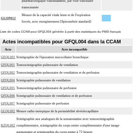
pharmacologique vasodilatateur, par voie vasculaire
transcutanée
Mesure de la capacité vitale lente et de l'expiration
GLQP012
forcée, avec enregistrement [Spirométrie standard]
Liste de codes CCAM pour GFQL004 générée à partir des statistiques du PMSI français
Actes incompatibles pour GFQL004 dans la CCAM
Acte
Acte incompatible
GEQL001
Scintigraphie de l'épuration mucociliaire bronchique
GFQL001
Tomoscintigraphie pulmonaire de ventilation
GFQL002
Tomoscintigraphie pulmonaire de ventilation et de perfusion
GFQL004
Scintigraphie pulmonaire de ventilation
GFQL005
Tomoscintigraphie pulmonaire de perfusion
GFQL006
Scintigraphie pulmonaire de ventilation et de perfusion
GFQL007
Scintigraphie pulmonaire de perfusion
GLQL002
Mesure radio-isotopique de la perméabilité alvéolocapillaire
Scintigraphie aux analogues de la somatostatine avec tomoscintigraphie
KZQL002
complémentaire, scintigraphie du corps entier complémentaire d'une image
segmentaire et scintigraphie du corps entier à 72 heures