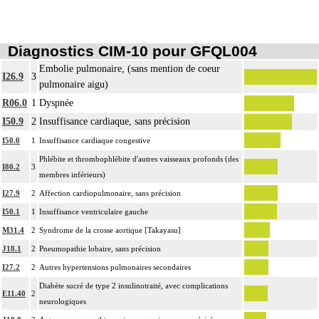
Diagnostics CIM-10 pour GFQL004
Embolie pulmonaire, (sans mention de coeur
I26.9
3
pulmonaire aigu)
R06.0
1
Dyspnée
I50.9
2
Insuffisance cardiaque, sans précision
I50.0
1
Insuffisance cardiaque congestive
Phlébite et thrombophlébite d'autres vaisseaux profonds (des
I80.2
3
membres inférieurs)
I27.9
2
Affection cardiopulmonaire, sans précision
I50.1
1
Insuffisance ventriculaire gauche
M31.4
2
Syndrome de la crosse aortique [Takayasu]
J18.1
2
Pneumopathie lobaire, sans précision
I27.2
2
Autres hypertensions pulmonaires secondaires
Diabète sucré de type 2 insulinotraité, avec complications
E11.40
2
neurologiques