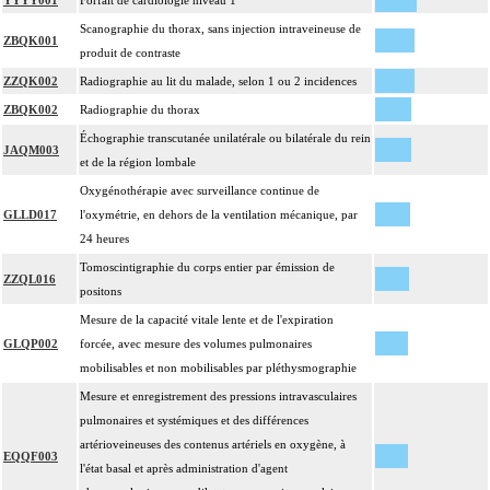
YYYY001
Forfait de cardiologie niveau 1
Scanographie du thorax, sans injection intraveineuse de
ZBQK001
produit de contraste
ZZQK002
Radiographie au lit du malade, selon 1 ou 2 incidences
ZBQK002
Radiographie du thorax
Échographie transcutanée unilatérale ou bilatérale du rein
JAQM003
et de la région lombale
Oxygénothérapie avec surveillance continue de
GLLD017
l'oxymétrie, en dehors de la ventilation mécanique, par
24 heures
Tomoscintigraphie du corps entier par émission de
ZZQL016
positons
Mesure de la capacité vitale lente et de l'expiration
GLQP002
forcée, avec mesure des volumes pulmonaires
mobilisables et non mobilisables par pléthysmographie
Mesure et enregistrement des pressions intravasculaires
pulmonaires et systémiques et des différences
artérioveineuses des contenus artériels en oxygène, à
EQQF003
l'état basal et après administration d'agent