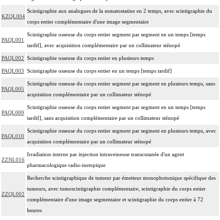
Scintigraphie aux analogues de la somatostatine en 2 temps, avec scintigraphie du
KZQL004
corps entier complémentaire d'une image segmentaire
Scintigraphie osseuse du corps entier segment par segment en un temps [temps
PAQL001
tardif], avec acquisition complémentaire par un collimateur sténopé
PAQL002
Scintigraphie osseuse du corps entier en plusieurs temps
PAQL003
Scintigraphie osseuse du corps entier en un temps [temps tardif]
Scintigraphie osseuse du corps entier segment par segment en plusieurs temps, sans
PAQL005
acquisition complémentaire par un collimateur sténopé
Scintigraphie osseuse du corps entier segment par segment en un temps [temps
PAQL009
tardif], sans acquisition complémentaire par un collimateur sténopé
Scintigraphie osseuse du corps entier segment par segment en plusieurs temps, avec
PAQL010
acquisition complémentaire par un collimateur sténopé
Irradiation interne par injection intraveineuse transcutanée d'un agent
ZZNL016
pharmacologique radio-isotopique
Recherche scintigraphique de tumeur par émetteur monophotonique spécifique des
tumeurs, avec tomoscintigraphie complémentaire, scintigraphie du corps entier
ZZQL002
complémentaire d'une image segmentaire et scintigraphie du corps entier à 72
heures