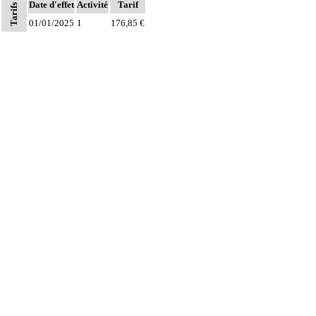
chirurgien, l'installation, la conduite de la circulation extracorporelle, et son
Date d'effet
Activité
Tarif
Tarifs
ablation. Elle inclut les responsabilités suivantes :
01/01/2025
1
176,85 €
- décision de l'indication et choix de la technique
Notes
- pose et ablation des canules
6
- choix du niveau d'hypothermie
- choix du débit de CEC
- décision d'arrêt circulatoire
- définition des protocoles de remplissage
- décision de cardioplégie
- décision d'assistance circulatoire.
Les actes sur le thorax, par thoracoscopie incluent l'évacuation de collection
6
intrathoracique associée, la pose de drain pleural et/ou péricardique.
Les actes sur le thorax, par thoracotomie incluent l'évacuation de collection
6
intrathoracique associée, la pose de drain pleural et/ou péricardique.