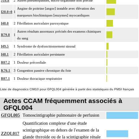
J18.8
2
Autres pneumopathies, micro-organisme non précisé
Angine de poitrine [angor] instable avec élévation des
I20.0+0
1
marqueurs biochimiques [enzymes] myocardiques
I48.0
2
Fibrillation auriculaire paroxystique
Autres résultats anormaux précisés des examens chimiques
R79.8
1
du sang
I49.5
1
Syndrome de dysfonctionnement sinusal
I48.1
2
Fibrillation auriculaire persistante
R07.2
1
Douleur précordiale
K76.1
3
Congestion passive chronique du foie
R07.1
1
Douleur thoracique respiratoire
Liste de diagnostics CIM10 pour GFQL004 générée à partir des statistiques du PMSI français
Actes CCAM fréquemment associés à
GFQL004
GFQL005
Tomoscintigraphie pulmonaire de perfusion
Quantification complexe d'une étude
scintigraphique en dehors de l'examen de la
ZZQL017
glande thyroïde ou de la scintigraphie rénale