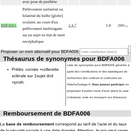
avec pose de prothèse
Prélèvement unilatéral ou
bilatéral du bulbe [globe]
oculaire, au cours d'un
BHFA001
2.4.7
1,4
2005
→
prélèvement multiorgane
sur un sujet en état de mort
encéphalique
Proposer un nom alternatif pour BDFA006
Thésaurus de synonymes pour BDFA006
Liste de synonymes pour BDFA006 générée à
Prélèv. cornée +collerette
partir des contributions et des statistiques de
sclérale sur 1sujet dcd
recherches des codeurs et codeuses sur
+proth.
AideAuCodage.fr.
Vous pouvez participer
en
proposant d'autres noms d'acte (dans la case
ci-dessus), voire en envoyant vos thésaurus
Remboursement de BDFA006
La
base de remboursement
correspond au tarif de l'acte et du taux
de la sécurité sociale à une date donnée. Attention, le prix peut varier