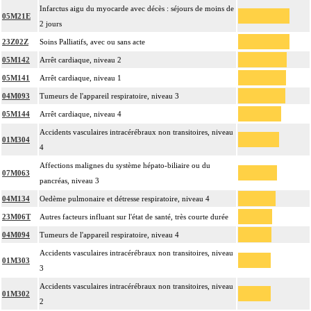
Infarctus aigu du myocarde avec décès : séjours de moins de
05M21E
2 jours
23Z02Z
Soins Palliatifs, avec ou sans acte
05M142
Arrêt cardiaque, niveau 2
05M141
Arrêt cardiaque, niveau 1
04M093
Tumeurs de l'appareil respiratoire, niveau 3
05M144
Arrêt cardiaque, niveau 4
Accidents vasculaires intracérébraux non transitoires, niveau
01M304
4
Affections malignes du système hépato-biliaire ou du
07M063
pancréas, niveau 3
04M134
Oedème pulmonaire et détresse respiratoire, niveau 4
23M06T
Autres facteurs influant sur l'état de santé, très courte durée
04M094
Tumeurs de l'appareil respiratoire, niveau 4
Accidents vasculaires intracérébraux non transitoires, niveau
01M303
3
Accidents vasculaires intracérébraux non transitoires, niveau
01M302
2