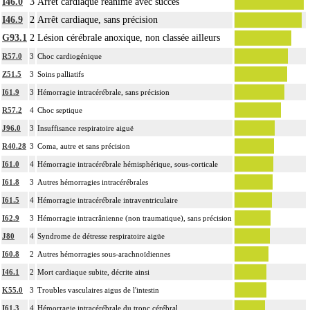
I46.0
3
Arrêt cardiaque réanimé avec succès
I46.9
2
Arrêt cardiaque, sans précision
G93.1
2
Lésion cérébrale anoxique, non classée ailleurs
R57.0
3
Choc cardiogénique
Z51.5
3
Soins palliatifs
I61.9
3
Hémorragie intracérébrale, sans précision
R57.2
4
Choc septique
J96.0
3
Insuffisance respiratoire aiguë
R40.28
3
Coma, autre et sans précision
I61.0
4
Hémorragie intracérébrale hémisphérique, sous-corticale
I61.8
3
Autres hémorragies intracérébrales
I61.5
4
Hémorragie intracérébrale intraventriculaire
I62.9
3
Hémorragie intracrânienne (non traumatique), sans précision
J80
4
Syndrome de détresse respiratoire aigüe
I60.8
2
Autres hémorragies sous-arachnoïdiennes
I46.1
2
Mort cardiaque subite, décrite ainsi
K55.0
3
Troubles vasculaires aigus de l'intestin
I61.3
4
Hémorragie intracérébrale du tronc cérébral