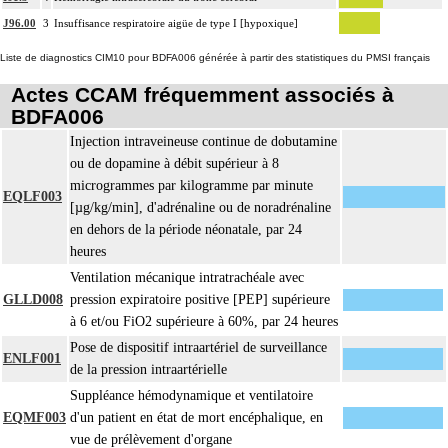
J96.00
3
Insuffisance respiratoire aigüe de type I [hypoxique]
Liste de diagnostics CIM10 pour BDFA006 générée à partir des statistiques du PMSI français
Actes CCAM fréquemment associés à
BDFA006
Injection intraveineuse continue de dobutamine
ou de dopamine à débit supérieur à 8
microgrammes par kilogramme par minute
EQLF003
[µg/kg/min], d'adrénaline ou de noradrénaline
en dehors de la période néonatale, par 24
heures
Ventilation mécanique intratrachéale avec
GLLD008
pression expiratoire positive [PEP] supérieure
à 6 et/ou FiO2 supérieure à 60%, par 24 heures
Pose de dispositif intraartériel de surveillance
ENLF001
de la pression intraartérielle
Suppléance hémodynamique et ventilatoire
EQMF003
d'un patient en état de mort encéphalique, en
vue de prélèvement d'organe