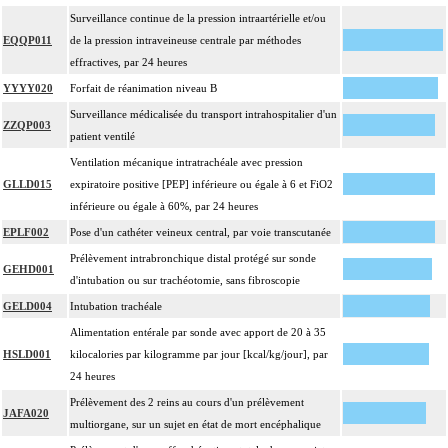
Surveillance continue de la pression intraartérielle et/ou
EQQP011
de la pression intraveineuse centrale par méthodes
effractives, par 24 heures
YYYY020
Forfait de réanimation niveau B
Surveillance médicalisée du transport intrahospitalier d'un
ZZQP003
patient ventilé
Ventilation mécanique intratrachéale avec pression
GLLD015
expiratoire positive [PEP] inférieure ou égale à 6 et FiO2
inférieure ou égale à 60%, par 24 heures
EPLF002
Pose d'un cathéter veineux central, par voie transcutanée
Prélèvement intrabronchique distal protégé sur sonde
GEHD001
d'intubation ou sur trachéotomie, sans fibroscopie
GELD004
Intubation trachéale
Alimentation entérale par sonde avec apport de 20 à 35
HSLD001
kilocalories par kilogramme par jour [kcal/kg/jour], par
24 heures
Prélèvement des 2 reins au cours d'un prélèvement
JAFA020
multiorgane, sur un sujet en état de mort encéphalique