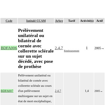
Code
Intitulé CCAM
Arbre
Tarif
Activité(s)
Actif
Prélèvement
unilatéral ou
bilatéral de
cornée avec
BDFA006
2.4.7
1
2005
→
collerette sclérale
Remboursement
sur un sujet
décédé, avec pose
de prothèse
Prélèvement unilatéral ou
bilatéral de cornée avec
collerette sclérale au cours
BDFA007
d'un prélèvement
2.4.7
1,4
2005
→
multiorgane sur un sujet en
état de mort encéphalique,