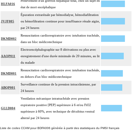
Prélèvement d'un greffon hépatique total, chez un sujet en
HLFA016
état de mort encéphalique
Épuration extrarénale par hémodialyse, hémodiafiltration
JVJF005
ou hémofiltration continue pour insuffisance rénale aigüe,
par 24 heures
Ressuscitation cardiorespiratoire avec intubation trachéale,
DKMD002
dans un bloc médicotechnique
Electroencéphalographie sur 8 dérivations ou plus avec
AAQP011
enregistrement d'une durée minimale de 20 minutes, au lit
du malade
Ressuscitation cardiorespiratoire avec intubation trachéale,
DKMD001
en dehors d'un bloc médicotechnique
Surveillance continue de la pression intracrânienne, par
ABQP001
24 heures
Ventilation mécanique intratrachéale avec pression
expiratoire positive [PEP] supérieure à 6 et/ou FiO2
GLLD004
supérieure à 60%, avec technique de décubitus ventral
alterné par 24 heures
Liste de codes CCAM pour BDFA006 générée à partir des statistiques du PMSI français