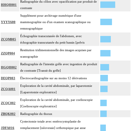
Radiographie du côlon avec opacification par produit de
HHQH001
contraste
Supplément pour archivage numérique d'une
YYYY600
mammographie ou d'un examen scanographique ou
remnographique
Échographie transcutanée de l'abdomen, avec
ZCQM005
échographie transcutanée du petit bassin [pelvis
Restitution tridimensionnelle des images acquises par
ZZQP004
scanographie
Radiographie de l'intestin grêle avec ingestion de produit
HGQH002
de contraste [Transit du grêle]
DEQP003
Électrocardiographie sur au moins 12 dérivations
Exploration de la cavité abdominale, par laparotomie
ZCQA001
[Laparotomie exploratrice]
Exploration de la cavité abdominale, par coelioscopie
ZCQC002
[Coelioscopie exploratrice]
ZBQK002
Radiographie du thorax
Cystectomie totale avec entérocystoplastie de
JDFA016
remplacement [néovessie] orthotopique par anse