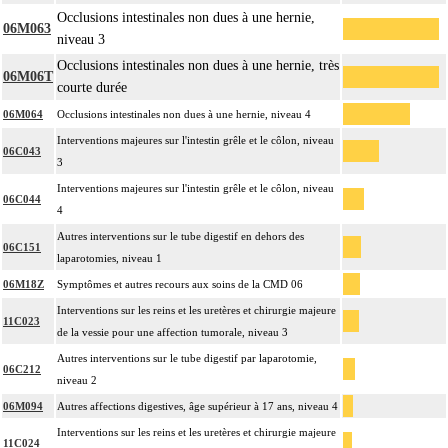
Occlusions intestinales non dues à une hernie,
06M063
niveau 3
Occlusions intestinales non dues à une hernie, très
06M06T
courte durée
06M064
Occlusions intestinales non dues à une hernie, niveau 4
Interventions majeures sur l'intestin grêle et le côlon, niveau
06C043
3
Interventions majeures sur l'intestin grêle et le côlon, niveau
06C044
4
Autres interventions sur le tube digestif en dehors des
06C151
laparotomies, niveau 1
06M18Z
Symptômes et autres recours aux soins de la CMD 06
Interventions sur les reins et les uretères et chirurgie majeure
11C023
de la vessie pour une affection tumorale, niveau 3
Autres interventions sur le tube digestif par laparotomie,
06C212
niveau 2
06M094
Autres affections digestives, âge supérieur à 17 ans, niveau 4
Interventions sur les reins et les uretères et chirurgie majeure
11C024