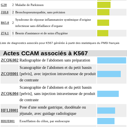
G20
2
Maladie de Parkinson
J18.0
2
Bronchopneumopathie, sans précision
Syndrome de réponse inflammatoire systémique d'origine
R65.0
2
infectieuse sans défaillance d'organe
Z74.1
1
Besoin d'assistance et de soins d'hygiène
Liste de diagnostics associés pour K567 générée à partir des statistiques du PMSI français
Actes CCAM associés à K567
ZCQK002
Radiographie de l'abdomen sans préparation
Scanographie de l'abdomen et du petit bassin
ZCQH001
[pelvis], avec injection intraveineuse de produit
de contraste
Scanographie de l'abdomen et du petit bassin
ZCQK004
[pelvis], sans injection intraveineuse de produit
de contraste
Pose d'une sonde gastrique, duodénale ou
HFLH001
jéjunale, avec guidage radiologique
HHJE001
Exsufflation du côlon, par endoscopie