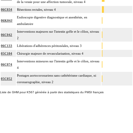
de la vessie pour une affection tumorale, niveau 4
06C034
Résections rectales, niveau 4
Endoscopie digestive diagnostique et anesthésie, en
06K04J
ambulatoire
Interventions majeures sur l'intestin grêle et le côlon, niveau
06C042
2
06C133
Libérations d'adhérences péritonéales, niveau 3
05C104
Chirurgie majeure de revascularisation, niveau 4
Interventions mineures sur l'intestin grêle et le côlon, niveau
06C074
4
Pontages aortocoronariens sans cathétérisme cardiaque, ni
05C052
coronarographie, niveau 2
Liste de GHM pour K567 générée à partir des statistiques du PMSI français