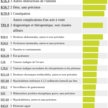
K56.4
3
Autres obstructions de l'intestin
K56.7
2
Iléus, sans précision
K59.0
1
Constipation
Autres complications d'un acte à visée
T81.8
2
diagnostique et thérapeutique, non classées
ailleurs
R10.4
1
Douleurs abdominales, autres et non précisées
K56.6
3
Occlusions intestinales, autres et sans précision
R11
1
Nausées et vomissements
R26.30
3
État grabataire
C56
2
Tumeur maligne de l'ovaire
C78.6
2
Tumeur maligne secondaire du rétropéritoine et du péritoine
R52.18
2
Douleurs chroniques irréductibles, autres et non précisées
E87.60
2
Hypokaliémie inférieure à 2,5 millimoles [mmol] par litre
Z43.1
4
Surveillance de gastrostomie
E43
3
Malnutrition protéino-énergétique grave, sans précision
E87.68
1
Hypokaliémies, autres et sans précision
K65.0
3
Péritonite aiguë