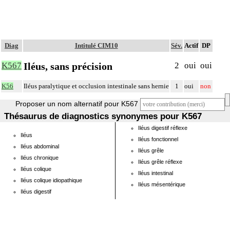
Diag
Intitulé CIM10
Sév.
Actif
DP
Iléus, sans précision
K567
2
oui
oui
K56
Iléus paralytique et occlusion intestinale sans hernie
1
oui
non
Proposer un nom alternatif pour K567
Thésaurus de diagnostics synonymes pour K567
Iléus digestif réflexe
Iléus
Iléus fonctionnel
Iléus abdominal
Iléus grêle
Iléus chronique
Iléus grêle réflexe
Iléus colique
Iléus intestinal
Iléus colique idiopathique
Iléus mésentérique
Iléus digestif