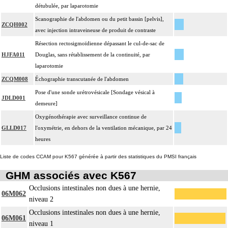
détubulée, par laparotomie
Scanographie de l'abdomen ou du petit bassin [pelvis],
ZCQH002
avec injection intraveineuse de produit de contraste
Résection rectosigmoïdienne dépassant le cul-de-sac de
HJFA011
Douglas, sans rétablissement de la continuité, par
laparotomie
ZCQM008
Échographie transcutanée de l'abdomen
Pose d'une sonde urétrovésicale [Sondage vésical à
JDLD001
demeure]
Oxygénothérapie avec surveillance continue de
GLLD017
l'oxymétrie, en dehors de la ventilation mécanique, par 24
heures
Liste de codes CCAM pour K567 générée à partir des statistiques du PMSI français
GHM associés avec K567
Occlusions intestinales non dues à une hernie,
06M062
niveau 2
Occlusions intestinales non dues à une hernie,
06M061
niveau 1