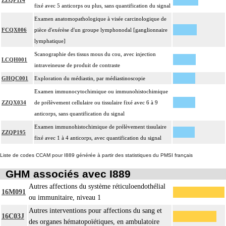
ZZQP114
fixé avec 5 anticorps ou plus, sans quantification du signal
Examen anatomopathologique à visée carcinologique de
FCQX006
pièce d'exérèse d'un groupe lymphonodal [ganglionnaire
lymphatique]
Scanographie des tissus mous du cou, avec injection
LCQH001
intraveineuse de produit de contraste
GHQC001
Exploration du médiastin, par médiastinoscopie
Examen immunocytochimique ou immunohistochimique
ZZQX034
de prélèvement cellulaire ou tissulaire fixé avec 6 à 9
anticorps, sans quantification du signal
Examen immunohistochimique de prélèvement tissulaire
ZZQP195
fixé avec 1 à 4 anticorps, avec quantification du signal
Liste de codes CCAM pour I889 générée à partir des statistiques du PMSI français
GHM associés avec I889
Autres affections du système réticuloendothélial
16M091
ou immunitaire, niveau 1
Autres interventions pour affections du sang et
16C03J
des organes hématopoïétiques, en ambulatoire