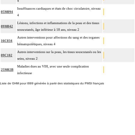
4
Insuffisances cardiaques et états de choc circulatoire, niveau
05M094
4
Lésions, infections et inflammations de la peau et des tissus
09M042
souscutanés, âge inférieur à 18 ans, niveau 2
Autres interventions pour affections du sang et des organes
16C034
hématopoïétiques, niveau 4
Autres interventions sur la peau, les tissus souscutanés ou les
09C102
seins, niveau 2
Maladies dues au VIH, avec une seule complication
25M02B
infectieuse
Liste de GHM pour I889 générée à partir des statistiques du PMSI français