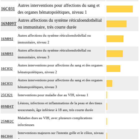
Autres interventions pour affections du sang et
16C031
des organes hématopoïétiques, niveau 1
Autres affections du système réticuloendothélial
16M09T
ou immunitaire, très courte durée
Autres affections du système réticuloendothélial ou
16M092
immunitaire, niveau 2
Autres affections du système réticuloendothélial ou
16M093
immunitaire, niveau 3
Autres interventions pour affections du sang et des organes
16C032
hématopoïétiques, niveau 2
Autres interventions pour affections du sang et des organes
16C033
hématopoïétiques, niveau 3
25C021
Interventions pour maladie due au VIH, niveau 1
Lésions, infections et inflammations de la peau et des tissus
09M04T
souscutanés, âge inférieur à 18 ans, très courte durée
Maladies dues au VIH, avec plusieurs complications
25M02C
infectieuses
Interventions majeures sur l'intestin grêle et le côlon, niveau
06C044