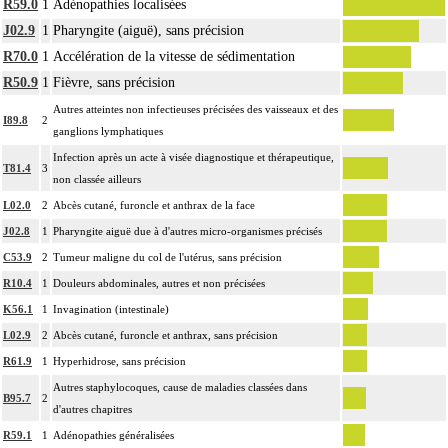
R59.0
1
Adénopathies localisées
J02.9
1
Pharyngite (aiguë), sans précision
R70.0
1
Accélération de la vitesse de sédimentation
R50.9
1
Fièvre, sans précision
Autres atteintes non infectieuses précisées des vaisseaux et des
I89.8
2
ganglions lymphatiques
Infection après un acte à visée diagnostique et thérapeutique,
T81.4
3
non classée ailleurs
L02.0
2
Abcès cutané, furoncle et anthrax de la face
J02.8
1
Pharyngite aiguë due à d'autres micro-organismes précisés
C53.9
2
Tumeur maligne du col de l'utérus, sans précision
R10.4
1
Douleurs abdominales, autres et non précisées
K56.1
1
Invagination (intestinale)
L02.9
2
Abcès cutané, furoncle et anthrax, sans précision
R61.9
1
Hyperhidrose, sans précision
Autres staphylocoques, cause de maladies classées dans
B95.7
2
d'autres chapitres
R59.1
1
Adénopathies généralisées