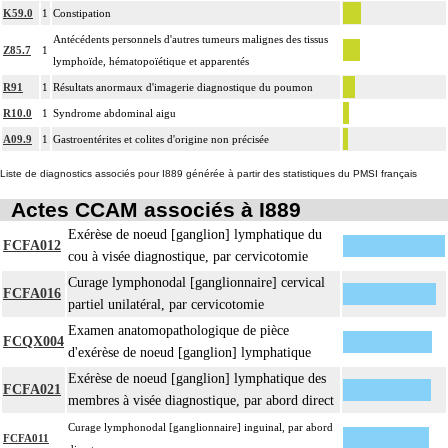
K59.0
1
Constipation
Antécédents personnels d'autres tumeurs malignes des tissus
Z85.7
1
lymphoïde, hématopoïétique et apparentés
R91
1
Résultats anormaux d'imagerie diagnostique du poumon
R10.0
1
Syndrome abdominal aigu
A09.9
1
Gastroentérites et colites d'origine non précisée
Liste de diagnostics associés pour I889 générée à partir des statistiques du PMSI français
Actes CCAM associés à I889
Exérèse de noeud [ganglion] lymphatique du
FCFA012
cou à visée diagnostique, par cervicotomie
Curage lymphonodal [ganglionnaire] cervical
FCFA016
partiel unilatéral, par cervicotomie
Examen anatomopathologique de pièce
FCQX004
d'exérèse de noeud [ganglion] lymphatique
Exérèse de noeud [ganglion] lymphatique des
FCFA021
membres à visée diagnostique, par abord direct
Curage lymphonodal [ganglionnaire] inguinal, par abord
FCFA011