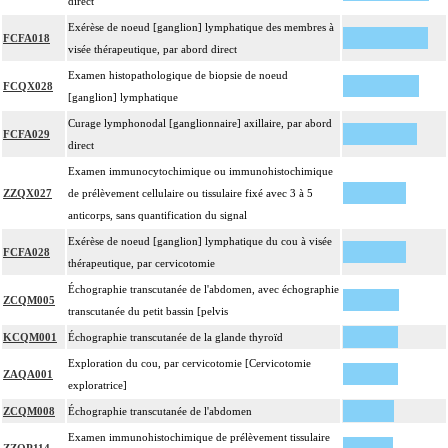
direct
Exérèse de noeud [ganglion] lymphatique des membres à
FCFA018
visée thérapeutique, par abord direct
Examen histopathologique de biopsie de noeud
FCQX028
[ganglion] lymphatique
Curage lymphonodal [ganglionnaire] axillaire, par abord
FCFA029
direct
Examen immunocytochimique ou immunohistochimique
ZZQX027
de prélèvement cellulaire ou tissulaire fixé avec 3 à 5
anticorps, sans quantification du signal
Exérèse de noeud [ganglion] lymphatique du cou à visée
FCFA028
thérapeutique, par cervicotomie
Échographie transcutanée de l'abdomen, avec échographie
ZCQM005
transcutanée du petit bassin [pelvis
KCQM001
Échographie transcutanée de la glande thyroïd
Exploration du cou, par cervicotomie [Cervicotomie
ZAQA001
exploratrice]
ZCQM008
Échographie transcutanée de l'abdomen
Examen immunohistochimique de prélèvement tissulaire