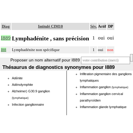
Diag
Intitulé CIM10
Sév.
Actif
DP
Lymphadénite , sans précision
I889
1
oui
oui
I88
Lymphadénite non spécifique
1
oui
non
Proposer un nom alternatif pour I889
Thésaurus de diagnostics synonymes pour I889
Infiltration pigmentaire des ganglions
Adénite
lymphatiques
Adénolymphite
Inflammation ganglion
(lymphatique)
Alzheimer) G30.9 ganglion
Inflammation ganglion cervical
(lymphatique)
parathyroïdien
Infection ganglionnaire
Inflammation glande lymphatique