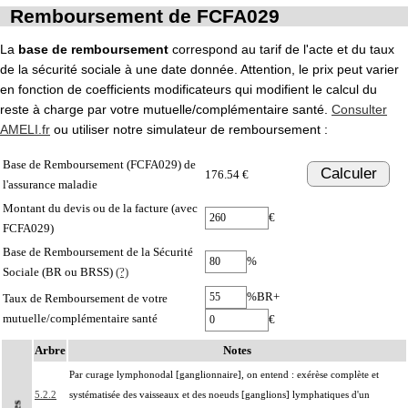
Remboursement de FCFA029
La
base de remboursement
correspond au tarif de l'acte et du taux
de la sécurité sociale à une date donnée. Attention, le prix peut varier
en fonction de coefficients modificateurs qui modifient le calcul du
reste à charge par votre mutuelle/complémentaire santé.
Consulter
AMELI.fr
ou utiliser notre simulateur de remboursement :
Base de Remboursement (FCFA029) de
Calculer
176.54 €
l'assurance maladie
Montant du devis ou de la facture (avec
€
FCFA029)
Base de Remboursement de la Sécurité
%
Sociale (BR ou BRSS)
(?)
%BR+
Taux de Remboursement de votre
mutuelle/complémentaire santé
€
Arbre
Notes
Par curage lymphonodal [ganglionnaire], on entend : exérèse complète et
5.2.2
systématisée des vaisseaux et des noeuds [ganglions] lymphatiques d'un