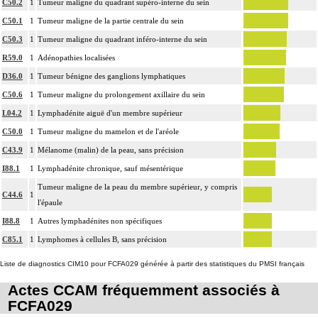
C50.2
1
Tumeur maligne du quadrant supéro-interne du sein
C50.1
1
Tumeur maligne de la partie centrale du sein
C50.3
1
Tumeur maligne du quadrant inféro-interne du sein
R59.0
1
Adénopathies localisées
D36.0
1
Tumeur bénigne des ganglions lymphatiques
C50.6
1
Tumeur maligne du prolongement axillaire du sein
L04.2
1
Lymphadénite aiguë d'un membre supérieur
C50.0
1
Tumeur maligne du mamelon et de l'aréole
C43.9
1
Mélanome (malin) de la peau, sans précision
I88.1
1
Lymphadénite chronique, sauf mésentérique
Tumeur maligne de la peau du membre supérieur, y compris
C44.6
1
l'épaule
I88.8
1
Autres lymphadénites non spécifiques
C85.1
1
Lymphomes à cellules B, sans précision
Liste de diagnostics CIM10 pour FCFA029 générée à partir des statistiques du PMSI français
Actes CCAM fréquemment associés à
FCFA029