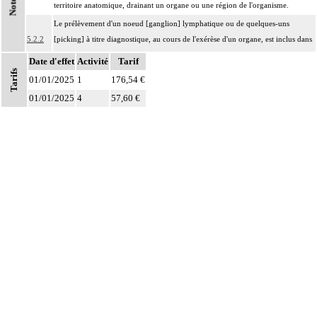
Notes
territoire anatomique, drainant un organe ou une région de l'organisme.
Le prélèvement d'un noeud [ganglion] lymphatique ou de quelques-uns
5.2.2
[picking] à titre diagnostique, au cours de l'exérèse d'un organe, est inclus dans
l'acte principal et ne donne pas lieu à codage supplémentaire.
Date d'effet
Activité
Tarif
Tarifs
01/01/2025
1
176,54 €
01/01/2025
4
57,60 €