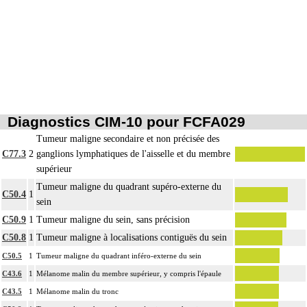
Diagnostics CIM-10 pour FCFA029
Tumeur maligne secondaire et non précisée des
C77.3
2
ganglions lymphatiques de l'aisselle et du membre
supérieur
Tumeur maligne du quadrant supéro-externe du
C50.4
1
sein
C50.9
1
Tumeur maligne du sein, sans précision
C50.8
1
Tumeur maligne à localisations contiguës du sein
C50.5
1
Tumeur maligne du quadrant inféro-externe du sein
C43.6
1
Mélanome malin du membre supérieur, y compris l'épaule
C43.5
1
Mélanome malin du tronc