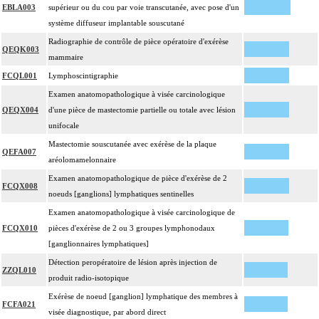
EBLA003
supérieur ou du cou par voie transcutanée, avec pose d'un
système diffuseur implantable souscutané
Radiographie de contrôle de pièce opératoire d'exérèse
QEQK003
mammaire
FCQL001
Lymphoscintigraphie
Examen anatomopathologique à visée carcinologique
QEQX004
d'une pièce de mastectomie partielle ou totale avec lésion
unifocale
Mastectomie souscutanée avec exérèse de la plaque
QEFA007
aréolomamelonnaire
Examen anatomopathologique de pièce d'exérèse de 2
FCQX008
noeuds [ganglions] lymphatiques sentinelles
Examen anatomopathologique à visée carcinologique de
FCQX010
pièces d'exérèse de 2 ou 3 groupes lymphonodaux
[ganglionnaires lymphatiques]
Détection peropératoire de lésion après injection de
ZZQL010
produit radio-isotopique
Exérèse de noeud [ganglion] lymphatique des membres à
FCFA021
visée diagnostique, par abord direct