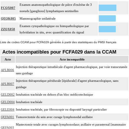
Examen anatomopathologique de pièce d'exérèse de 3
FCQX007
noeuds [ganglions] lymphatiques sentinelles
QEQK005
Mammographie unilatérale
Examen cytopathologique ou histopathologique par
ZZQX058
hybridation in situ, avec quantification du signal
Liste de codes CCAM pour FCFA029 générée à partir des statistiques du PMSI français
Actes incompatibles pour FCFA029 dans la CCAM
Acte
Acte incompatible
Injection thérapeutique intrathécale d'agent pharmacologique, par voie transcutanée
AFLB006
sans guidage
Injection thérapeutique péridurale [épidurale] d'agent pharmacologique, sans
AFLB007
guidage
GELD002
Intubation trachéale en dehors d'un bloc médicotechnique
GELD004
Intubation trachéale
GELE004
Intubation trachéale, par fibroscopie ou dispositif laryngé particulier
QEFA001
Tumorectomie du sein avec curage lymphonodal axillaire
Mastectomie totale avec curages lymphonodaux axillaire et parasternal [mammaire
QEFA003