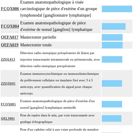
Examen anatomopathologique à visée
FCQX006
carcinologique de pièce d'exérèse d'un groupe
lymphonodal [ganglionnaire lymphatique]
Examen anatomopathologique de pièce
FCQX004
d'exérèse de noeud [ganglion] lymphatique
QEFA017
Mastectomie partielle
QEFA019
Mastectomie totale
Détection radio-isotopique préopératoire de lésion par
ZZQL013
injection transcutanée intratumorale ou péritumorale, avec
détection radio-isotopique peropératoire
Examen immunocytochimique ou immunohistochimique
de prélèvement cellulaire ou tissulaire fixé avec 3 à 5
ZZQX045
anticorps, avec quantification du signal pour chaque
anticorps
Examen anatomopathologique de pièce d'exérèse d'un
FCQX005
noeud [ganglion] lymphatique sentinelle
Pose de repère dans le sein, par voie transcutanée avec
QELJ001
guidage échographique
Pose d'un cathéter relié à une veine profonde du membre