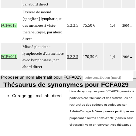
par abord direct
Exérèse de noeud
[ganglion] lymphatique
FCFA018
des membres à visée
5.2.2.5
75,50 €
1,4
2005
→
thérapeutique, par abord
direct
Mise à plat d'une
lymphocèle d'un membre
FCPA001
5.2.2.5
170,59 €
1,4
2005
→
avec lymphostase, par
abord direct
Proposer un nom alternatif pour FCFA029
Thésaurus de synonymes pour FCFA029
Liste de synonymes pour FCFA029 générée à
Curage ggl. axil. ab. direct
partir des contributions et des statistiques de
recherches des codeurs et codeuses sur
AideAuCodage.fr.
Vous pouvez participer
en
proposant d'autres noms d'acte (dans la case
ci-dessus), voire en envoyant vos thésaurus