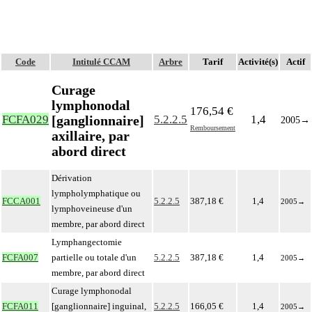
Code
Intitulé CCAM
Arbre
Tarif
Activité(s)
Actif
Curage
lymphonodal
176,54 €
[ganglionnaire]
FCFA029
5.2.2.5
1,4
2005
→
Remboursement
axillaire, par
abord direct
Dérivation
lympholymphatique ou
FCCA001
5.2.2.5
387,18 €
1,4
2005
→
lymphoveineuse d'un
membre, par abord direct
Lymphangectomie
FCFA007
partielle ou totale d'un
5.2.2.5
387,18 €
1,4
2005
→
membre, par abord direct
Curage lymphonodal
FCFA011
[ganglionnaire] inguinal,
5.2.2.5
166,05 €
1,4
2005
→