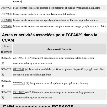
interne]
QEFA005
Mastectomie totale avec exérèse des pectoraux et curage lymphonodal axillaire
QEFA008
Mastectomie partielle avec curage lymphonodal axillaire
QEFA010
Mastectomie totale avec curages lymphonodaux axillaire et supraclaviculaire
QEFA020
Mastectomie totale avec conservation des pectoraux et curage lymphonodal axillaire
Actes et activités associées pour FCFA029 dans la
CCAM
Acte
Acte associé (activité)
(activité)
FCFA029
ZZHA001
(1) Prélèvement peropératoire pour examen cytologique et/ou
(1)
anatomopathologique extemporané
FCFA029
GELE001
(4) Intubation trachéale par fibroscopie ou dispositif laryngé particulier,
(4)
au cours d'une anesthésie générale
FCFA029
YYYY041
(4) Supplément pour récupération peropératoire de sang
(4)
FCFA029
ZZHA001
(4) Prélèvement peropératoire pour examen cytologique et/ou
(4)
anatomopathologique extemporané
GHM associés avec FCFA029