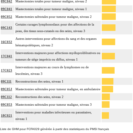
09C042
Mastectomies totales pour tumeur maligne, niveau 2
09C041
Mastectomies totales pour tumeur maligne, niveau 1
09C052
Mastectomies subtotales pour tumeur maligne, niveau 2
Certains curages lymphonodaux pour des affections de la
09C143
peau, des tissus sous-cutanés ou des seins, niveau 3
Autres interventions pour affections du sang et des organes
16C032
hématopoïétiques, niveau 2
Interventions majeures pour affections myéloprolifératives ou
17C041
tumeurs de siège imprécis ou diffus, niveau 1
Interventions majeures au cours de lymphomes ou de
17C023
leucémies, niveau 3
09C111
Reconstructions des seins, niveau 1
09C05J
Mastectomies subtotales pour tumeur maligne, en ambulatoire
09C112
Reconstructions des seins, niveau 2
09C053
Mastectomies subtotales pour tumeur maligne, niveau 3
Interventions pour maladies infectieuses ou parasitaires,
18C021
niveau 1
Liste de GHM pour FCFA029 générée à partir des statistiques du PMSI français