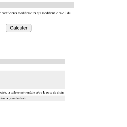
de coefficients modificateurs qui modifient le calcul du
Calculer
ée, la toilette péritonéale et/ou la pose de drain.
t/ou la pose de drain.