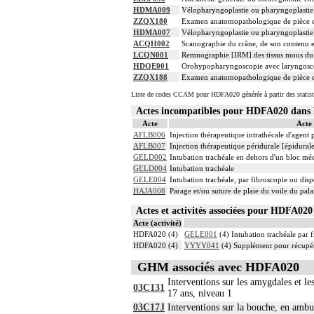
HDMA009
Vélopharyngoplastie ou pharyngoplastie
ZZQX180
Examen anatomopathologique de pièce d'
HDMA007
Vélopharyngoplastie ou pharyngoplasti
ACQH002
Scanographie du crâne, de son contenu et
LCQN001
Remnographie [IRM] des tissus mous du c
HDQE001
Orohypopharyngoscopie avec laryngosco
ZZQX188
Examen anatomopathologique de pièce d'
Liste de codes CCAM pour HDFA020 générée à partir des statist
Actes incompatibles pour HDFA020 dan
Acte
Acte
AFLB006
Injection thérapeutique intrathécale d'agent
AFLB007
Injection thérapeutique péridurale [épidura
GELD002
Intubation trachéale en dehors d'un bloc mé
GELD004
Intubation trachéale
GELE004
Intubation trachéale, par fibroscopie ou dispo
HAJA008
Parage et/ou suture de plaie du voile du pala
Actes et activités associées pour HDFA0
Acte (activité)
HDFA020 (4)
GELE001
(4) Intubation trachéale par f
HDFA020 (4)
YYYY041
(4) Supplément pour récupér
GHM associés avec HDFA020
Interventions sur les amygdales et le
03C131
17 ans, niveau 1
03C17J
Interventions sur la bouche, en ambu