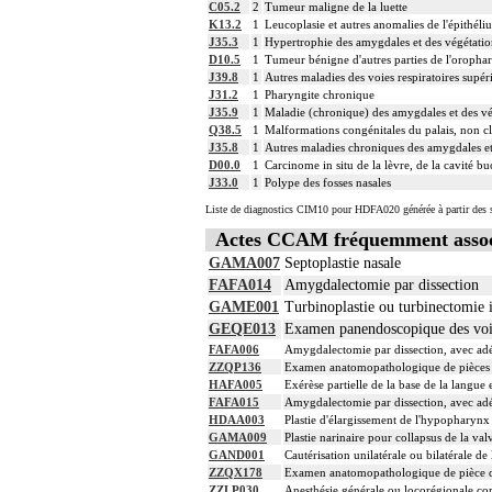
C05.2
2
Tumeur maligne de la luette
K13.2
1
Leucoplasie et autres anomalies de l'épithél
J35.3
1
Hypertrophie des amygdales et des végétati
D10.5
1
Tumeur bénigne d'autres parties de l'oropha
J39.8
1
Autres maladies des voies respiratoires supér
J31.2
1
Pharyngite chronique
J35.9
1
Maladie (chronique) des amygdales et des vé
Q38.5
1
Malformations congénitales du palais, non cla
J35.8
1
Autres maladies chroniques des amygdales et
D00.0
1
Carcinome in situ de la lèvre, de la cavité b
J33.0
1
Polype des fosses nasales
Liste de diagnostics CIM10 pour HDFA020 générée à partir des s
Actes CCAM fréquemment asso
GAMA007
Septoplastie nasale
FAFA014
Amygdalectomie par dissection
GAME001
Turbinoplastie ou turbinectomie i
GEQE013
Examen panendoscopique des voies
FAFA006
Amygdalectomie par dissection, avec adé
ZZQP136
Examen anatomopathologique de pièces d'
HAFA005
Exérèse partielle de la base de la langue
FAFA015
Amygdalectomie par dissection, avec ad
HDAA003
Plastie d'élargissement de l'hypopharynx
GAMA009
Plastie narinaire pour collapsus de la val
GAND001
Cautérisation unilatérale ou bilatérale d
ZZQX178
Examen anatomopathologique de pièce d'
ZZLP030
Anesthésie générale ou locorégionale c