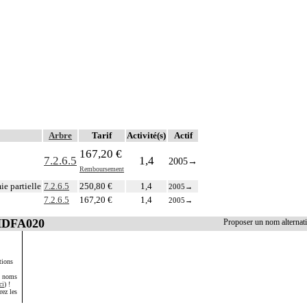
Arbre
Tarif
Activité(s)
Actif
167,20 €
7.2.6.5
1,4
2005
→
Remboursement
e partielle
7.2.6.5
250,80 €
1,4
2005
→
7.2.6.5
167,20 €
1,4
2005
→
 HDFA020
Proposer un nom alterna
tions
s noms
ci
) !
rez les