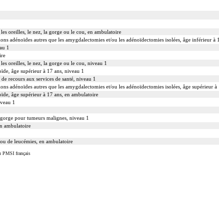
les oreilles, le nez, la gorge ou le cou, en ambulatoire
tions adénoïdes autres que les amygdalectomies et/ou les adénoïdectomies isolées, âge inférieur à 
eau 1
ire
les oreilles, le nez, la gorge ou le cou, niveau 1
oïde, âge supérieur à 17 ans, niveau 1
s de recours aux services de santé, niveau 1
tions adénoïdes autres que les amygdalectomies et/ou les adénoïdectomies isolées, âge supérieur à
toïde, âge supérieur à 17 ans, en ambulatoire
iveau 1
 la gorge pour tumeurs malignes, niveau 1
en ambulatoire
ou de leucémies, en ambulatoire
u PMSI français