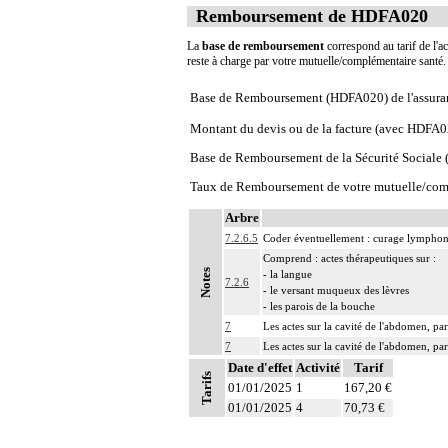
Remboursement de HDFA020
La
base de remboursement
correspond au tarif de l'ac
reste à charge par votre mutuelle/complémentaire santé
Base de Remboursement (HDFA020) de l'assura
Montant du devis ou de la facture (avec HDFA0
Base de Remboursement de la Sécurité Social
Taux de Remboursement de votre mutuelle/com
Arbre
7.2.6.5
Coder éventuellement : curage lymphono
Comprend : actes thérapeutiques sur :
Notes
- la langue
7.2.6
- le versant muqueux des lèvres
- les parois de la bouche
7
Les actes sur la cavité de l'abdomen, par
7
Les actes sur la cavité de l'abdomen, par
Date d'effet
Activité
Tarif
Tarifs
01/01/2025
1
167,20 €
01/01/2025
4
70,73 €