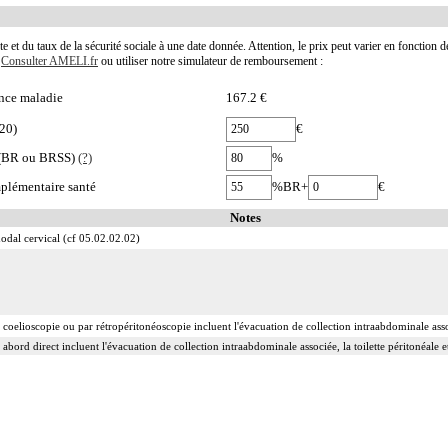
te et du taux de la sécurité sociale à une date donnée. Attention, le prix peut varier en fonction 
.
Consulter AMELI.fr
ou utiliser notre simulateur de remboursement :
nce maladie
167.2 €
20)
€
e (BR ou BRSS)
(?)
%
plémentaire santé
%BR+
€
Notes
dal cervical (cf 05.02.02.02)
 coelioscopie ou par rétropéritonéoscopie incluent l'évacuation de collection intraabdominale associ
 abord direct incluent l'évacuation de collection intraabdominale associée, la toilette péritonéale e