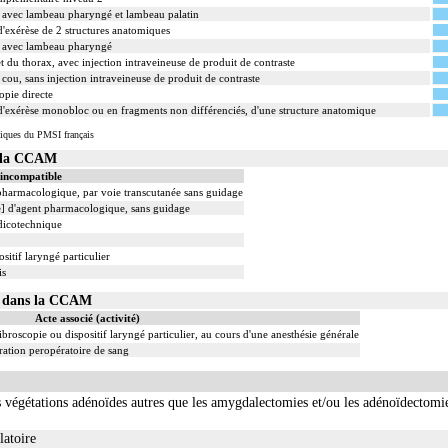
 avec lambeau pharyngé et lambeau palatin
exérèse de 2 structures anatomiques
e avec lambeau pharyngé
 du thorax, avec injection intraveineuse de produit de contraste
ou, sans injection intraveineuse de produit de contraste
pie directe
exérèse monobloc ou en fragments non différenciés, d'une structure anatomique
iques du PMSI français
s la CCAM
 incompatible
 pharmacologique, par voie transcutanée sans guidage
le] d'agent pharmacologique, sans guidage
dicotechnique
sitif laryngé particulier
is
20 dans la CCAM
Acte associé (activité)
ibroscopie ou dispositif laryngé particulier, au cours d'une anesthésie générale
ation peropératoire de sang
s végétations adénoïdes autres que les amygdalectomies et/ou les adénoïdectomie
latoire