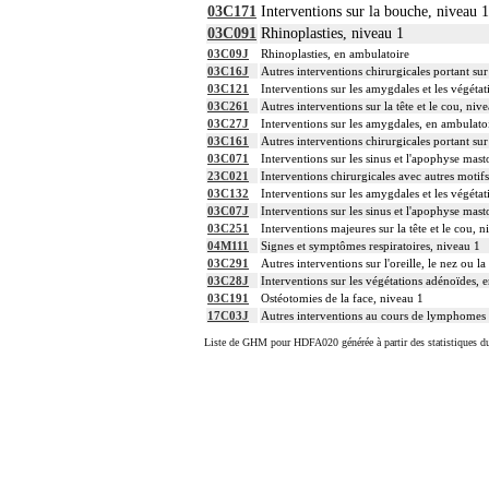
03C171
Interventions sur la bouche, niveau 1
03C091
Rhinoplasties, niveau 1
03C09J
Rhinoplasties, en ambulatoire
03C16J
Autres interventions chirurgicales portant sur 
03C121
Interventions sur les amygdales et les végéta
03C261
Autres interventions sur la tête et le cou, niv
03C27J
Interventions sur les amygdales, en ambulato
03C161
Autres interventions chirurgicales portant sur 
03C071
Interventions sur les sinus et l'apophyse mast
23C021
Interventions chirurgicales avec autres motif
03C132
Interventions sur les amygdales et les végéta
03C07J
Interventions sur les sinus et l'apophyse mas
03C251
Interventions majeures sur la tête et le cou, n
04M111
Signes et symptômes respiratoires, niveau 1
03C291
Autres interventions sur l'oreille, le nez ou
03C28J
Interventions sur les végétations adénoïdes, 
03C191
Ostéotomies de la face, niveau 1
17C03J
Autres interventions au cours de lymphomes 
Liste de GHM pour HDFA020 générée à partir des statistiques d