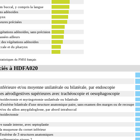
ium buccal, y compris la langue
ons adénoïdes
rynx
ieures précisées
gétations adénoïdes, sans précision
ssées ailleurs
 des végétations adénoïdes
uccale et du pharynx
tatistiques du PMSI français
ciés à HDFA020
nférieure et/ou moyenne unilatérale ou bilatérale, par endoscopie
 aérodigestives supérieures avec trachéoscopie et oesophagoscopie
noïdectomie et myringotomie unilatérale ou bilatérale
exérèse bilatérale d'une structure anatomique paire, sans examen des marges ou de recoupe
 et/ou du sillon amygdaloglosse, par abord intrabuccal
énoïdectomie
ve nasale interne, avec septoplastie
e la muqueuse du cornet inférieur
exérèse de 3 structures anatomiques
omplémentaire niveau 2