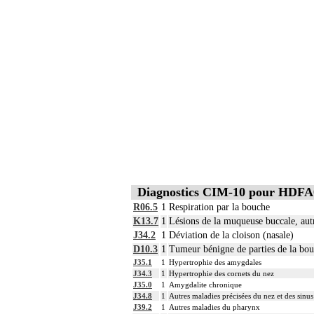
Diagnostics CIM-10 pour HDFA
R06.5
1
Respiration par la bouche
K13.7
1
Lésions de la muqueuse buccale, autr
J34.2
1
Déviation de la cloison (nasale)
D10.3
1
Tumeur bénigne de parties de la bouc
J35.1
1
Hypertrophie des amygdales
J34.3
1
Hypertrophie des cornets du nez
J35.0
1
Amygdalite chronique
J34.8
1
Autres maladies précisées du nez et des sinu
J39.2
1
Autres maladies du pharynx