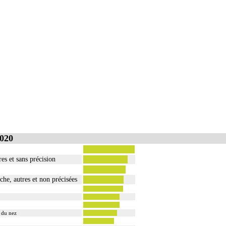
020
es et sans précision
he, autres et non précisées
s du nez