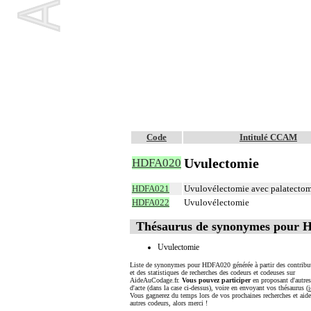
Code
Intitulé CCAM
Uvulectomie
HDFA020
HDFA021
Uvulovélectomie avec palatectomi
HDFA022
Uvulovélectomie
Thésaurus de synonymes pour
Uvulectomie
Liste de synonymes pour HDFA020 générée à partir des contribu
et des statistiques de recherches des codeurs et codeuses sur
AideAuCodage.fr.
Vous pouvez participer
en proposant d'autre
d'acte (dans la case ci-dessus), voire en envoyant vos thésaurus (
i
Vous gagnerez du temps lors de vos prochaines recherches et aide
autres codeurs, alors merci !