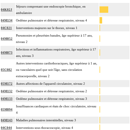
Séjours comprenant une endoscopie bronchique, en
04K02J
ambulatoire
04M134
Oedème pulmonaire et détresse respiratoire, niveau 4
04C021
Interventions majeures sur le thorax, niveau 1
Pneumonies et pleurésies banales, âge supérieur à 17 ans,
04M052
niveau 2
Infections et inflammations respiratoires, âge supérieur à 17
04M073
ans, niveau 3
Autres interventions cardiothoraciques, âge supérieur à 1 an,
05C082
ou vasculaires quel que soit l'âge, sans circulation
extracorporelle, niveau 2
05M172
Autres affections de l'appareil circulatoire, niveau 2
04M132
Oedème pulmonaire et détresse respiratoire, niveau 2
04M133
Oedème pulmonaire et détresse respiratoire, niveau 3
Insuffisances cardiaques et états de choc circulatoire, niveau
05M094
4
04M143
Maladies pulmonaires interstitielles, niveau 3
04C044
Interventions sous thoracoscopie, niveau 4