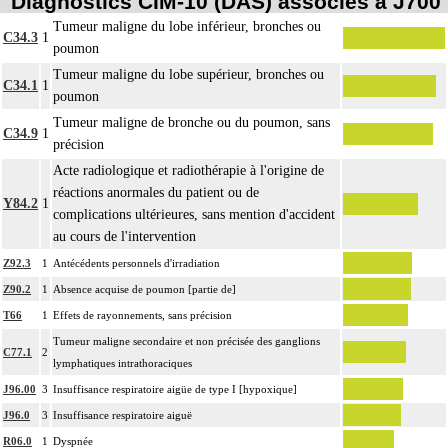
Diagnostics CIM-10 (DAS) associés à J700
Tumeur maligne du lobe inférieur, bronches ou
C34.3
1
poumon
Tumeur maligne du lobe supérieur, bronches ou
C34.1
1
poumon
Tumeur maligne de bronche ou du poumon, sans
C34.9
1
précision
Acte radiologique et radiothérapie à l'origine de
réactions anormales du patient ou de
Y84.2
1
complications ultérieures, sans mention d'accident
au cours de l'intervention
Z92.3
1
Antécédents personnels d'irradiation
Z90.2
1
Absence acquise de poumon [partie de]
T66
1
Effets de rayonnements, sans précision
Tumeur maligne secondaire et non précisée des ganglions
C77.1
2
lymphatiques intrathoraciques
J96.00
3
Insuffisance respiratoire aigüe de type I [hypoxique]
J96.0
3
Insuffisance respiratoire aiguë
R06.0
1
Dyspnée