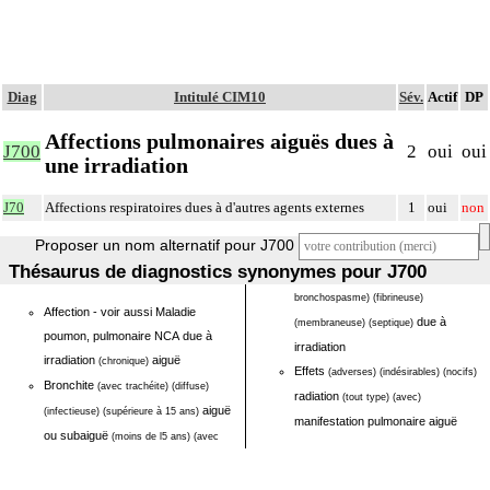
Diag
Intitulé CIM10
Sév.
Actif
DP
Affections pulmonaires aiguës dues à
J700
2
oui
oui
une irradiation
J70
Affections respiratoires dues à d'autres agents externes
1
oui
non
Proposer un nom alternatif pour J700
Thésaurus de diagnostics synonymes pour J700
bronchospasme)
(fibrineuse)
Affection - voir aussi Maladie
due à
(membraneuse)
(septique)
poumon, pulmonaire NCA due à
irradiation
irradiation
aiguë
(chronique)
Effets
(adverses)
(indésirables)
(nocifs)
Bronchite
(avec trachéite)
(diffuse)
radiation
(tout type)
(avec)
aiguë
(infectieuse)
(supérieure à 15 ans)
manifestation pulmonaire aiguë
ou subaiguë
(moins de l5 ans)
(avec