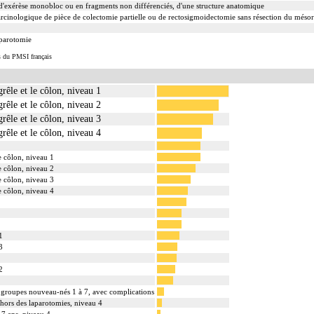
exérèse monobloc ou en fragments non différenciés, d'une structure anatomique
cinologique de pièce de colectomie partielle ou de rectosigmoidectomie sans résection du méso
aparotomie
s du PMSI français
grêle et le côlon, niveau 1
grêle et le côlon, niveau 2
grêle et le côlon, niveau 3
grêle et le côlon, niveau 4
le côlon, niveau 1
le côlon, niveau 2
le côlon, niveau 3
le côlon, niveau 4
1
3
2
f, groupes nouveau-nés 1 à 7, avec complications
dehors des laparotomies, niveau 4