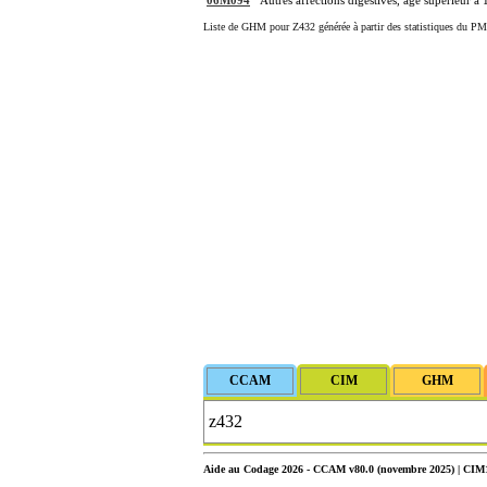
06M094
Autres affections digestives, âge supérieur à 
Liste de GHM pour Z432 générée à partir des statistiques du PM
Aide au Codage 2026 - CCAM v80.0 (novembre 2025) | CIM10