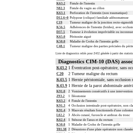
K63.2
Fistule de l'intestin
N82.3
Fistule du vagin au côlon
K63.1
Perforation de l'intestin (non traumatique)
D12.6+0
Polypose (colique) familiale adénomateuse
C19
Tumeur maligne de la jonction recto-sigmoïd
K56.5
Adhérences de l'intestin (brides), avec occlusi
D37.5
Tumeur à évolution imprévisible ou inconnu
K65.0
Péritonite aiguë
K50.0
Maladie de Crohn de l'intestin grêle
C48.1
Tumeur maligne des parties précisées du périt
Liste de diagnostics reliés pour Z432 générée à partir des statis
Diagnostics CIM-10 (DAS) assoc
K43.2
1
Éventration post-opératoire, sans oc
C20
2
Tumeur maligne du rectum
K43.5
1
Hernie péristomiale, sans occlusion 
K43.9
1
Hernie de la paroi abdominale antéri
K91.0
2
Vomissements consécutifs à une intervention 
Z93.2
1
Iléostomie
K63.2
4
Fistule de l'intestin
K91.3
4
Occlusion intestinale post-opératoire, non cla
K91.4
3
Mauvais résultats fonctionnels d'une colosto
L02.2
3
Abcès cutané, furoncle et anthrax du tronc
K62.4
1
Sténose de l'anus et du rectum
K50.0
1
Maladie de Crohn de l'intestin grêle
T81.38
2
Désunions d'une plaie opératoire non classées 