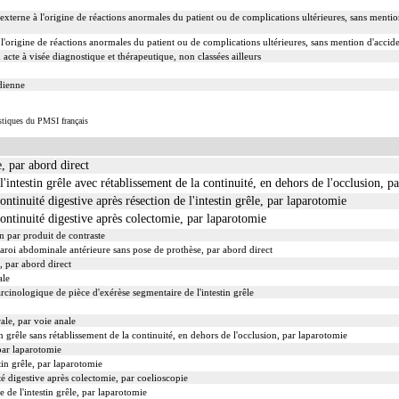
xterne à l'origine de réactions anormales du patient ou de complications ultérieures, sans mentio
l'origine de réactions anormales du patient ou de complications ultérieures, sans mention d'accide
n acte à visée diagnostique et thérapeutique, non classées ailleurs
dienne
istiques du PMSI français
, par abord direct
'intestin grêle avec rétablissement de la continuité, en dehors de l'occlusion, p
ntinuité digestive après résection de l'intestin grêle, par laparotomie
ontinuité digestive après colectomie, par laparotomie
n par produit de contraste
paroi abdominale antérieure sans pose de prothèse, par abord direct
, par abord direct
ale
inologique de pièce d'exérèse segmentaire de l'intestin grêle
le, par voie anale
n grêle sans rétablissement de la continuité, en dehors de l'occlusion, par laparotomie
 par laparotomie
tin grêle, par laparotomie
té digestive après colectomie, par coelioscopie
 de l'intestin grêle, par laparotomie