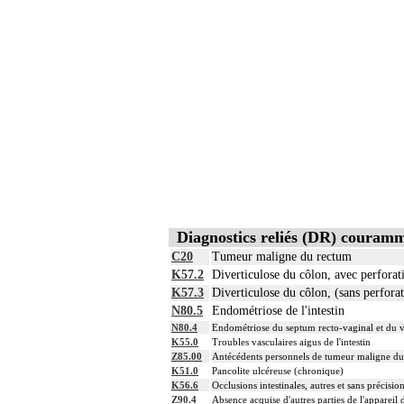
Diagnostics reliés (DR) couram
C20
Tumeur maligne du rectum
K57.2
Diverticulose du côlon, avec perforat
K57.3
Diverticulose du côlon, (sans perforat
N80.5
Endométriose de l'intestin
N80.4
Endométriose du septum recto-vaginal et du 
K55.0
Troubles vasculaires aigus de l'intestin
Z85.00
Antécédents personnels de tumeur maligne du 
K51.0
Pancolite ulcéreuse (chronique)
K56.6
Occlusions intestinales, autres et sans précisio
Z90.4
Absence acquise d'autres parties de l'appareil d