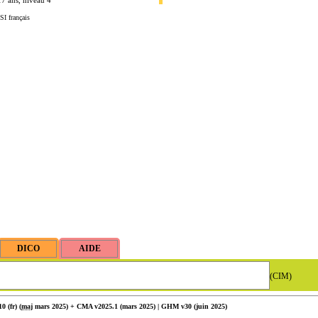
17 ans, niveau 4
SI français
(CIM)
 (fr) (
maj
mars 2025) + CMA v2025.1 (mars 2025) | GHM v30 (juin 2025)