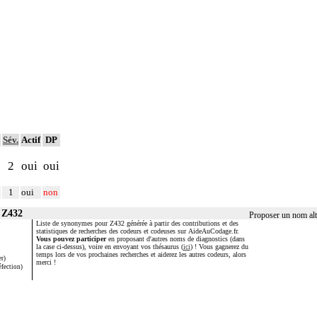
Sév.
Actif
DP
2
oui
oui
1
oui
non
 Z432
Proposer un nom alt
Liste de synonymes pour Z432 générée à partir des contributions et des
statistiques de recherches des codeurs et codeuses sur AideAuCodage.fr.
Vous pouvez participer
en proposant d'autres noms de diagnostics (dans
la case ci-dessus), voire en envoyant vos thésaurus (
ici
) ! Vous gagnerez du
temps lors de vos prochaines recherches et aiderez les autres codeurs, alors
er)
merci !
éfection)