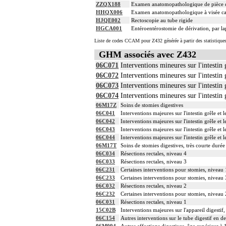
ZZQX188
Examen anatomopathologique de pièce d'
HHQX006
Examen anatomopathologique à visée car
HJQE002
Rectoscopie au tube rigide
HGCA001
Entéroentérostomie de dérivation, par l
Liste de codes CCAM pour Z432 générée à partir des statistique
GHM associés avec Z432
06C071
Interventions mineures sur l'intestin 
06C072
Interventions mineures sur l'intestin 
06C073
Interventions mineures sur l'intestin 
06C074
Interventions mineures sur l'intestin 
06M17Z
Soins de stomies digestives
06C041
Interventions majeures sur l'intestin grêle et 
06C042
Interventions majeures sur l'intestin grêle et 
06C043
Interventions majeures sur l'intestin grêle et 
06C044
Interventions majeures sur l'intestin grêle et 
06M17T
Soins de stomies digestives, très courte durée
06C034
Résections rectales, niveau 4
06C033
Résections rectales, niveau 3
06C231
Certaines interventions pour stomies, niveau 
06C233
Certaines interventions pour stomies, niveau 
06C032
Résections rectales, niveau 2
06C232
Certaines interventions pour stomies, niveau 
06C031
Résections rectales, niveau 1
15C02B
Interventions majeures sur l'appareil digesti
06C154
Autres interventions sur le tube digestif en 