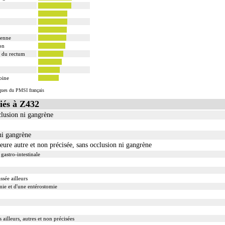
ienne
on
e du rectum
oine
tiques du PMSI français
iés à Z432
clusion ni gangrène
ni gangrène
eure autre et non précisée, sans occlusion ni gangrène
gastro-intestinale
ssée ailleurs
mie et d'une entérostomie
ailleurs, autres et non précisées