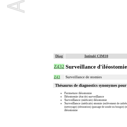
Diag
Intitulé CIM10
Surveillance d'iléostomie
Z432
Z43
Surveillance de stomies
Thésaurus de diagnostics synonymes pour
Fermeture iléostomie
Iléostomie
surveillance
(état de)
Surveillance
iléostomie
(médicale)
Surveillance
stomie
(médicale)
(enlèvement de cathét
(nettoyage)
(obturation)
(passage de sonde ou bougie)
(r
iléostomie