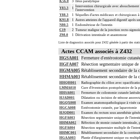
K56.0
3
Iléus paralytique
Intervention chirurgicale avec abouchement e
Y83.3
1
l'intervention
Y88.3
1
Séquelles d'actes médicaux et chirurgicaux à 
K91.8
1
Autres atteintes de l'appareil digestif après u
N80.5
1
Endométriose de l'intestin
C19
2
Tumeur maligne de la jonction recto-sigmoï
Z98.0
1
Dérivation intestinale et anastomose
Liste de diagnostics associés pour Z432 générée à partir des stat
Actes CCAM associés à Z432
HGSA001
Fermeture d'entérostomie cutanée
HGFA007
Résection segmentaire unique de l
HGMA005
Rétablissement secondaire de la co
HHMA003
Rétablissement secondaire de la c
HHQH001
Radiographie du côlon avec opacificatio
LMMA010
Cure d'éventration postopératoire de la 
HHSA001
Fermeture de colostomie cutanée latérale
HJAD001
Dilatation ou incision de sténose anorect
HGQX008
Examen anatomopathologique à visée carc
HGCA008
Entérostomie cutanée, par laparotomie
HJQD001
Examen du rectum sous anesthésie généra
HGFA003
Résection segmentaire unique de l'intesti
HHMA002
Réfection de stomie cutanée intestinale,
HGFA004
Résection segmentaire multiple de l'intes
HHMC001
Rétablissement secondaire de la continui
HGAA003
Plastie d'élargissement unique ou multiple