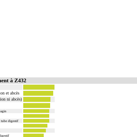
ment à Z432
ion et abcès
ion ni abcès)
vagin
tube digestif
n
igestif