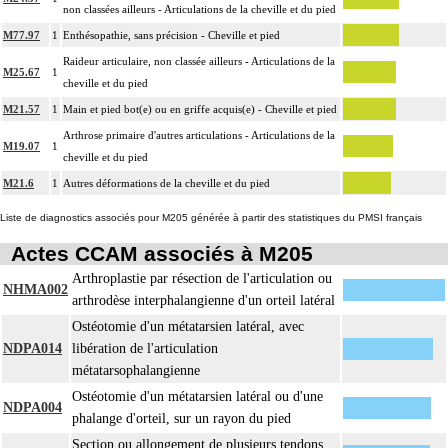
non classées ailleurs - Articulations de la cheville et du pied
M77.97
1
Enthésopathie, sans précision - Cheville et pied
Raideur articulaire, non classée ailleurs - Articulations de la
M25.67
1
cheville et du pied
M21.57
1
Main et pied bot(e) ou en griffe acquis(e) - Cheville et pied
Arthrose primaire d'autres articulations - Articulations de la
M19.07
1
cheville et du pied
M21.6
1
Autres déformations de la cheville et du pied
Liste de diagnostics associés pour M205 générée à partir des statistiques du PMSI français
Actes CCAM associés à M205
Arthroplastie par résection de l'articulation ou
NHMA002
arthrodèse interphalangienne d'un orteil latéral
Ostéotomie d'un métatarsien latéral, avec
NDPA014
libération de l'articulation
métatarsophalangienne
Ostéotomie d'un métatarsien latéral ou d'une
NDPA004
phalange d'orteil, sur un rayon du pied
Section ou allongement de plusieurs tendons