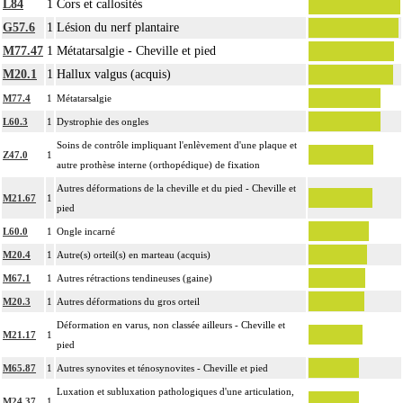
L84
1
Cors et callosités
G57.6
1
Lésion du nerf plantaire
M77.47
1
Métatarsalgie - Cheville et pied
M20.1
1
Hallux valgus (acquis)
M77.4
1
Métatarsalgie
L60.3
1
Dystrophie des ongles
Soins de contrôle impliquant l'enlèvement d'une plaque et
Z47.0
1
autre prothèse interne (orthopédique) de fixation
Autres déformations de la cheville et du pied - Cheville et
M21.67
1
pied
L60.0
1
Ongle incarné
M20.4
1
Autre(s) orteil(s) en marteau (acquis)
M67.1
1
Autres rétractions tendineuses (gaine)
M20.3
1
Autres déformations du gros orteil
Déformation en varus, non classée ailleurs - Cheville et
M21.17
1
pied
M65.87
1
Autres synovites et ténosynovites - Cheville et pied
Luxation et subluxation pathologiques d'une articulation,
M24.37
1