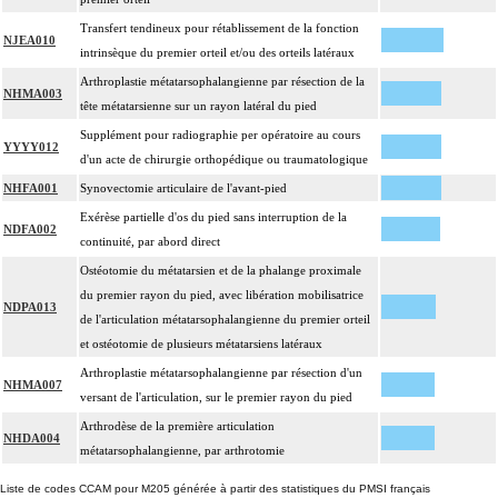
Transfert tendineux pour rétablissement de la fonction
NJEA010
intrinsèque du premier orteil et/ou des orteils latéraux
Arthroplastie métatarsophalangienne par résection de la
NHMA003
tête métatarsienne sur un rayon latéral du pied
Supplément pour radiographie per opératoire au cours
YYYY012
d'un acte de chirurgie orthopédique ou traumatologique
NHFA001
Synovectomie articulaire de l'avant-pied
Exérèse partielle d'os du pied sans interruption de la
NDFA002
continuité, par abord direct
Ostéotomie du métatarsien et de la phalange proximale
du premier rayon du pied, avec libération mobilisatrice
NDPA013
de l'articulation métatarsophalangienne du premier orteil
et ostéotomie de plusieurs métatarsiens latéraux
Arthroplastie métatarsophalangienne par résection d'un
NHMA007
versant de l'articulation, sur le premier rayon du pied
Arthrodèse de la première articulation
NHDA004
métatarsophalangienne, par arthrotomie
Liste de codes CCAM pour M205 générée à partir des statistiques du PMSI français