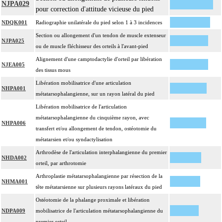
NJPA029
pour correction d'attitude vicieuse du pied
NDQK001
Radiographie unilatérale du pied selon 1 à 3 incidences
Section ou allongement d'un tendon de muscle extenseur
NJPA025
ou de muscle fléchisseur des orteils à l'avant-pied
Alignement d'une camptodactylie d'orteil par libération
NJEA005
des tissus mous
Libération mobilisatrice d'une articulation
NHPA001
métatarsophalangienne, sur un rayon latéral du pied
Libération mobilisatrice de l'articulation
métatarsophalangienne du cinquième rayon, avec
NHPA006
transfert et/ou allongement de tendon, ostéotomie du
métatarsien et/ou syndactylisation
Arthrodèse de l'articulation interphalangienne du premier
NHDA002
orteil, par arthrotomie
Arthroplastie métatarsophalangienne par résection de la
NHMA001
tête métatarsienne sur plusieurs rayons latéraux du pied
Ostéotomie de la phalange proximale et libération
NDPA009
mobilisatrice de l'articulation métatarsophalangienne du
premier orteil