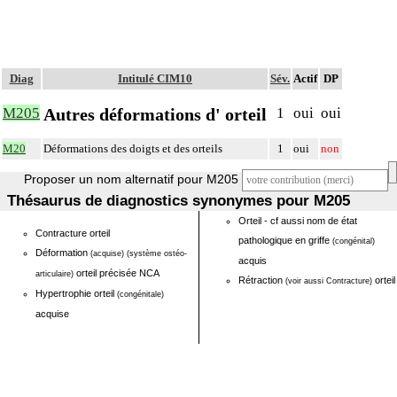
Diag
Intitulé CIM10
Sév.
Actif
DP
Autres déformations d' orteil
M205
1
oui
oui
M20
Déformations des doigts et des orteils
1
oui
non
Proposer un nom alternatif pour M205
Thésaurus de diagnostics synonymes pour M205
Orteil - cf aussi nom de état
Contracture orteil
pathologique en griffe
(congénital)
Déformation
(acquise)
(système ostéo-
acquis
orteil précisée NCA
articulaire)
Rétraction
orteil
(voir aussi Contracture)
Hypertrophie orteil
(congénitale)
acquise