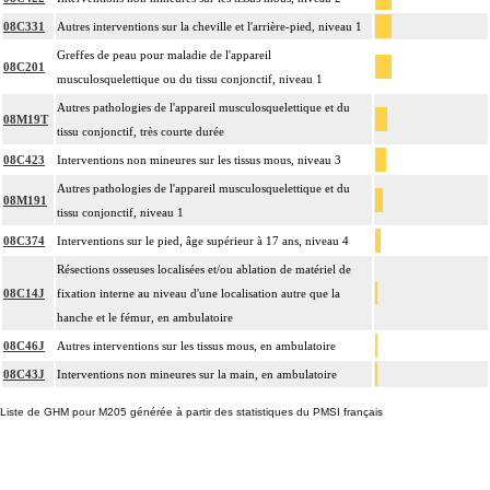
08C331
Autres interventions sur la cheville et l'arrière-pied, niveau 1
Greffes de peau pour maladie de l'appareil
08C201
musculosquelettique ou du tissu conjonctif, niveau 1
Autres pathologies de l'appareil musculosquelettique et du
08M19T
tissu conjonctif, très courte durée
08C423
Interventions non mineures sur les tissus mous, niveau 3
Autres pathologies de l'appareil musculosquelettique et du
08M191
tissu conjonctif, niveau 1
08C374
Interventions sur le pied, âge supérieur à 17 ans, niveau 4
Résections osseuses localisées et/ou ablation de matériel de
08C14J
fixation interne au niveau d'une localisation autre que la
hanche et le fémur, en ambulatoire
08C46J
Autres interventions sur les tissus mous, en ambulatoire
08C43J
Interventions non mineures sur la main, en ambulatoire
Liste de GHM pour M205 générée à partir des statistiques du PMSI français