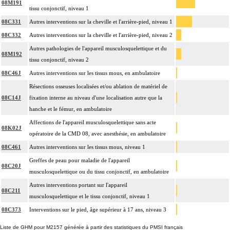
08M191
tissu conjonctif, niveau 1
08C331
Autres interventions sur la cheville et l'arrière-pied, niveau 1
08C332
Autres interventions sur la cheville et l'arrière-pied, niveau 2
Autres pathologies de l'appareil musculosquelettique et du
08M192
tissu conjonctif, niveau 2
08C46J
Autres interventions sur les tissus mous, en ambulatoire
Résections osseuses localisées et/ou ablation de matériel de
08C14J
fixation interne au niveau d'une localisation autre que la
hanche et le fémur, en ambulatoire
Affections de l'appareil musculosquelettique sans acte
08K02J
opératoire de la CMD 08, avec anesthésie, en ambulatoire
08C461
Autres interventions sur les tissus mous, niveau 1
Greffes de peau pour maladie de l'appareil
08C20J
musculosquelettique ou du tissu conjonctif, en ambulatoire
Autres interventions portant sur l'appareil
08C211
musculosquelettique et le tissu conjonctif, niveau 1
08C373
Interventions sur le pied, âge supérieur à 17 ans, niveau 3
Liste de GHM pour M2157 générée à partir des statistiques du PMSI français