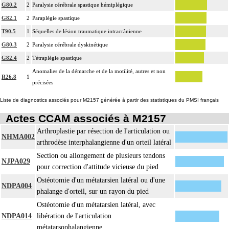
G80.2
2
Paralysie cérébrale spastique hémiplégique
G82.1
2
Paraplégie spastique
T90.5
1
Séquelles de lésion traumatique intracrânienne
G80.3
2
Paralysie cérébrale dyskinétique
G82.4
2
Tétraplégie spastique
Anomalies de la démarche et de la motilité, autres et non
R26.8
1
précisées
Liste de diagnostics associés pour M2157 générée à partir des statistiques du PMSI français
Actes CCAM associés à M2157
Arthroplastie par résection de l'articulation ou
NHMA002
arthrodèse interphalangienne d'un orteil latéral
Section ou allongement de plusieurs tendons
NJPA029
pour correction d'attitude vicieuse du pied
Ostéotomie d'un métatarsien latéral ou d'une
NDPA004
phalange d'orteil, sur un rayon du pied
Ostéotomie d'un métatarsien latéral, avec
NDPA014
libération de l'articulation
métatarsophalangienne