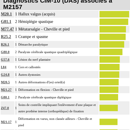
Diagnostics CIM-10 (DAS) associés à
M2157
M20.1
1
Hallux valgus (acquis)
G81.1
2
Hémiplégie spastique
M77.47
1
Métatarsalgie - Cheville et pied
R25.2
1
Crampe et spasme
R26.1
1
Démarche paralytique
G80.0
2
Paralysie cérébrale spastique quadriplégique
G57.6
1
Lésion du nerf plantaire
L84
1
Cors et callosités
G24.8
1
Autres dystonies
M20.5
1
Autres déformations d'(es) orteil(s)
M21.27
1
Déformation en flexion - Cheville et pied
G80.1
2
Paralysie cérébrale spastique diplégique
Soins de contrôle impliquant l'enlèvement d'une plaque et
Z47.0
1
autre prothèse interne (orthopédique) de fixation
Déformation en varus, non classée ailleurs - Cheville et
M21.17
1
pied