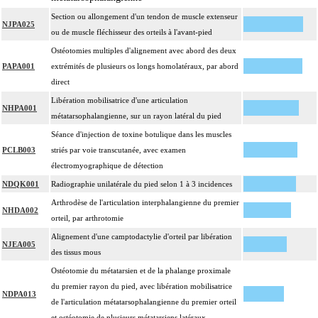
Section ou allongement d'un tendon de muscle extenseur
NJPA025
ou de muscle fléchisseur des orteils à l'avant-pied
Ostéotomies multiples d'alignement avec abord des deux
PAPA001
extrémités de plusieurs os longs homolatéraux, par abord
direct
Libération mobilisatrice d'une articulation
NHPA001
métatarsophalangienne, sur un rayon latéral du pied
Séance d'injection de toxine botulique dans les muscles
PCLB003
striés par voie transcutanée, avec examen
électromyographique de détection
NDQK001
Radiographie unilatérale du pied selon 1 à 3 incidences
Arthrodèse de l'articulation interphalangienne du premier
NHDA002
orteil, par arthrotomie
Alignement d'une camptodactylie d'orteil par libération
NJEA005
des tissus mous
Ostéotomie du métatarsien et de la phalange proximale
du premier rayon du pied, avec libération mobilisatrice
NDPA013
de l'articulation métatarsophalangienne du premier orteil
et ostéotomie de plusieurs métatarsiens latéraux