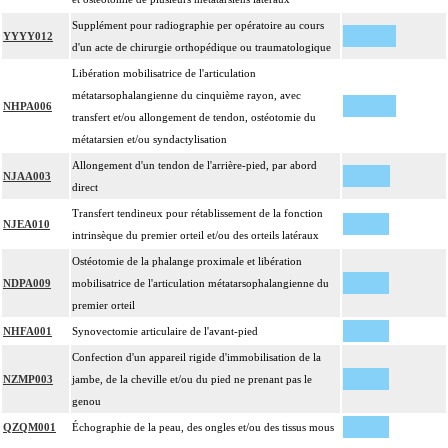
Supplément pour radiographie per opératoire au cours
YYYY012
d'un acte de chirurgie orthopédique ou traumatologique
Libération mobilisatrice de l'articulation
métatarsophalangienne du cinquième rayon, avec
NHPA006
transfert et/ou allongement de tendon, ostéotomie du
métatarsien et/ou syndactylisation
Allongement d'un tendon de l'arrière-pied, par abord
NJAA003
direct
Transfert tendineux pour rétablissement de la fonction
NJEA010
intrinsèque du premier orteil et/ou des orteils latéraux
Ostéotomie de la phalange proximale et libération
NDPA009
mobilisatrice de l'articulation métatarsophalangienne du
premier orteil
NHFA001
Synovectomie articulaire de l'avant-pied
Confection d'un appareil rigide d'immobilisation de la
NZMP003
jambe, de la cheville et/ou du pied ne prenant pas le
genou
QZQM001
Échographie de la peau, des ongles et/ou des tissus mous