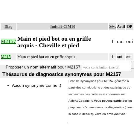
Diag
Intitulé CIM10
Sév.
Actif
DP
Main et pied bot ou en griffe
M2157
1
oui
oui
acquis - Cheville et pied
M215
Main et pied bot ou en griffe acquis
1
oui
oui
Proposer un nom alternatif pour M2157
Thésaurus de diagnostics synonymes pour M2157
Liste de synonymes pour M2157 générée à
Aucun synonyme connu :(
partir des contributions et des statistiques de
recherches des codeurs et codeuses sur
AideAuCodage.fr.
Vous pouvez participer
en
proposant d'autres noms de diagnostics (dans
la case ci-dessus), voire en envoyant vos