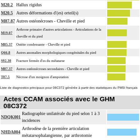
M20.2
Hallux rigidus
M20.5
Autres déformations d'(es) orteil(s)
M87.87
Autres ostéonécroses - Cheville et pied
Arthrose primaire d'autres articulations - Articulations de la
M19.07
cheville et du pied
M85.37
Ostéite condensante - Cheville et pied
Q66.8
Autres anomalies morphologiques congénitales du pied
S92.30
Fracture fermée d'os du métatarse
M87.37
Autres ostéonécroses secondaires - Cheville et pied
T87.5
Nécrose d'un moignon d'amputation
Liste de diagnostics principaux pour 08C372 générée à partir des statistiques du PMSI français
Actes CCAM associés avec le GHM
08C372
Radiographie unilatérale du pied selon 1 à 3
NDQK001
incidences
Arthrodèse de la première articulation
NHDA004
métatarsophalangienne, par arthrotomie