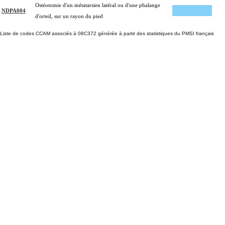
Ostéotomie d'un métatarsien latéral ou d'une phalange
NDPA004
d'orteil, sur un rayon du pied
Liste de codes CCAM associés à 08C372 générée à partir des statistiques du PMSI français