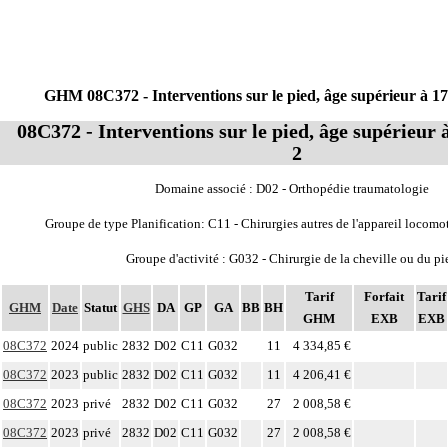
GHM 08C372 - Interventions sur le pied, âge supérieur à 17
08C372 - Interventions sur le pied, âge supérieur 
2
Domaine associé : D02 - Orthopédie traumatologie
Groupe de type Planification: C11 - Chirurgies autres de l'appareil locomo
Groupe d'activité : G032 - Chirurgie de la cheville ou du pi
Tarif
Forfait
Tarif
GHM
Date
Statut
GHS
DA
GP
GA
BB
BH
GHM
EXB
EXB
08C372
2024
public
2832
D02
C11
G032
11
4 334,85 €
08C372
2023
public
2832
D02
C11
G032
11
4 206,41 €
08C372
2023
privé
2832
D02
C11
G032
27
2 008,58 €
08C372
2023
privé
2832
D02
C11
G032
27
2 008,58 €