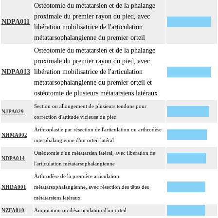
Ostéotomie du métatarsien et de la phalange
proximale du premier rayon du pied, avec
NDPA011
libération mobilisatrice de l'articulation
métatarsophalangienne du premier orteil
Ostéotomie du métatarsien et de la phalange
proximale du premier rayon du pied, avec
NDPA013
libération mobilisatrice de l'articulation
métatarsophalangienne du premier orteil et
ostéotomie de plusieurs métatarsiens latéraux
Section ou allongement de plusieurs tendons pour
NJPA029
correction d'attitude vicieuse du pied
Arthroplastie par résection de l'articulation ou arthrodèse
NHMA002
interphalangienne d'un orteil latéral
Ostéotomie d'un métatarsien latéral, avec libération de
NDPA014
l'articulation métatarsophalangienne
Arthrodèse de la première articulation
NHDA001
métatarsophalangienne, avec résection des têtes des
métatarsiens latéraux
NZFA010
Amputation ou désarticulation d'un orteil