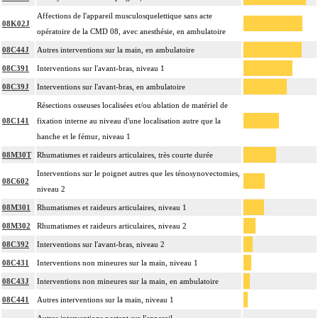
Affections de l'appareil musculosquelettique sans acte
08K02J
opératoire de la CMD 08, avec anesthésie, en ambulatoire
08C44J
Autres interventions sur la main, en ambulatoire
08C391
Interventions sur l'avant-bras, niveau 1
08C39J
Interventions sur l'avant-bras, en ambulatoire
Résections osseuses localisées et/ou ablation de matériel de
08C141
fixation interne au niveau d'une localisation autre que la
hanche et le fémur, niveau 1
08M30T
Rhumatismes et raideurs articulaires, très courte durée
Interventions sur le poignet autres que les ténosynovectomies,
08C602
niveau 2
08M301
Rhumatismes et raideurs articulaires, niveau 1
08M302
Rhumatismes et raideurs articulaires, niveau 2
08C392
Interventions sur l'avant-bras, niveau 2
08C431
Interventions non mineures sur la main, niveau 1
08C43J
Interventions non mineures sur la main, en ambulatoire
08C441
Autres interventions sur la main, niveau 1