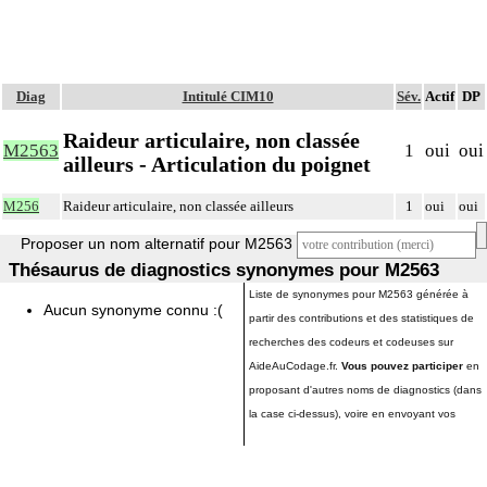
Diag
Intitulé CIM10
Sév.
Actif
DP
Raideur articulaire, non classée
M2563
1
oui
oui
ailleurs - Articulation du poignet
M256
Raideur articulaire, non classée ailleurs
1
oui
oui
Proposer un nom alternatif pour M2563
Thésaurus de diagnostics synonymes pour M2563
Liste de synonymes pour M2563 générée à
Aucun synonyme connu :(
partir des contributions et des statistiques de
recherches des codeurs et codeuses sur
AideAuCodage.fr.
Vous pouvez participer
en
proposant d'autres noms de diagnostics (dans
la case ci-dessus), voire en envoyant vos