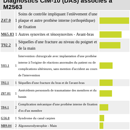
Diagnostics CIM-10 (DAS) associés à
M2563
Soins de contrôle impliquant l'enlèvement d'une
Z47.0
1
plaque et autre prothèse interne (orthopédique)
de fixation
M65.83
1
Autres synovites et ténosynovites - Avant-bras
Séquelles d'une fracture au niveau du poignet et
T92.2
1
de la main
Intervention chirurgicale avec implantation d'une prothèse
interne à l'origine de réactions anormales du patient ou de
Y83.1
1
complications ultérieures, sans mention d'accident au cours
de l'intervention
T92.1
1
Séquelles d'une fracture du bras et de l'avant-bras
Antécédents personnels de traumatisme des membres et du
Z87.81
1
bassin
Complication mécanique d'une prothèse interne de fixation
T84.1
2
d'os d'un membre
G56.0
1
Syndrome du canal carpien
M89.04
2
Algoneurodystrophie - Main