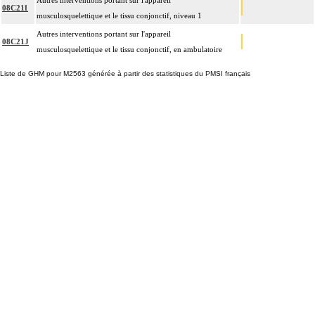
Autres interventions portant sur l'appareil
08C211
musculosquelettique et le tissu conjonctif, niveau 1
Autres interventions portant sur l'appareil
08C21J
musculosquelettique et le tissu conjonctif, en ambulatoire
Liste de GHM pour M2563 générée à partir des statistiques du PMSI français