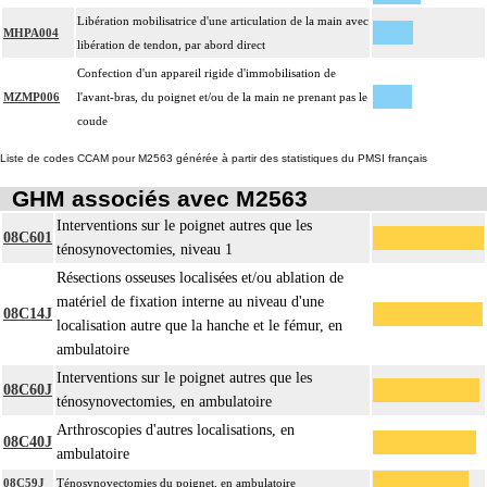
Libération mobilisatrice d'une articulation de la main avec
MHPA004
libération de tendon, par abord direct
Confection d'un appareil rigide d'immobilisation de
MZMP006
l'avant-bras, du poignet et/ou de la main ne prenant pas le
coude
Liste de codes CCAM pour M2563 générée à partir des statistiques du PMSI français
GHM associés avec M2563
Interventions sur le poignet autres que les
08C601
ténosynovectomies, niveau 1
Résections osseuses localisées et/ou ablation de
matériel de fixation interne au niveau d'une
08C14J
localisation autre que la hanche et le fémur, en
ambulatoire
Interventions sur le poignet autres que les
08C60J
ténosynovectomies, en ambulatoire
Arthroscopies d'autres localisations, en
08C40J
ambulatoire
08C59J
Ténosynovectomies du poignet, en ambulatoire