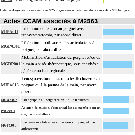
Liste de diagnostics associés pour M2563 générée à partir des statistiques du PMSI français
Actes CCAM associés à M2563
Libération de tendon au poignet avec
MJPA011
ténosynovectomie, par abord direct
Libération mobilisatrice des articulations du
MGPA001
poignet, par abord direct
Mobilisation d'articulation du poignet et/ou de
MGRP001
la main à visée thérapeutique, sous anesthésie
générale ou locorégionale
Ténosynovectomie des muscles fléchisseurs au
MJFA018
poignet ou à la paume de la main, par abord
direct
MGQK003
Radiographie du poignet selon 1 ou 2 incidences
Ablation de matériel d'ostéosynthèse des membres sur un
PAGA011
site, par abord direct
Synovectomie totale des articulations du poignet, par
MGFC003
arthroscopie