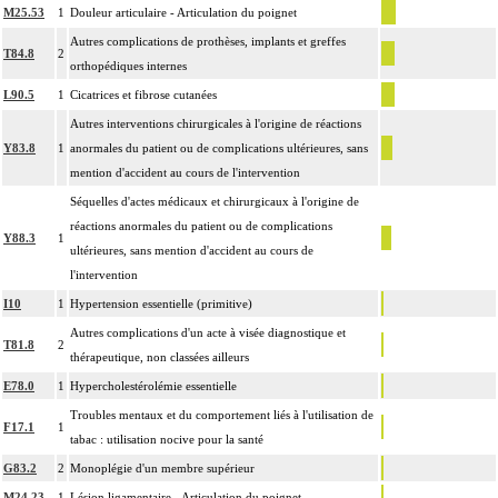
M25.53
1
Douleur articulaire - Articulation du poignet
Autres complications de prothèses, implants et greffes
T84.8
2
orthopédiques internes
L90.5
1
Cicatrices et fibrose cutanées
Autres interventions chirurgicales à l'origine de réactions
Y83.8
1
anormales du patient ou de complications ultérieures, sans
mention d'accident au cours de l'intervention
Séquelles d'actes médicaux et chirurgicaux à l'origine de
réactions anormales du patient ou de complications
Y88.3
1
ultérieures, sans mention d'accident au cours de
l'intervention
I10
1
Hypertension essentielle (primitive)
Autres complications d'un acte à visée diagnostique et
T81.8
2
thérapeutique, non classées ailleurs
E78.0
1
Hypercholestérolémie essentielle
Troubles mentaux et du comportement liés à l'utilisation de
F17.1
1
tabac : utilisation nocive pour la santé
G83.2
2
Monoplégie d'un membre supérieur
M24.23
1
Lésion ligamentaire - Articulation du poignet