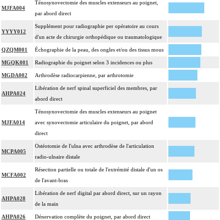
Ténosynovectomie des muscles extenseurs au poignet,
MJFA004
par abord direct
Supplément pour radiographie per opératoire au cours
YYYY012
d'un acte de chirurgie orthopédique ou traumatologique
QZQM001
Échographie de la peau, des ongles et/ou des tissus mous
MGQK001
Radiographie du poignet selon 3 incidences ou plus
MGDA002
Arthrodèse radiocarpienne, par arthrotomie
Libération de nerf spinal superficiel des membres, par
AHPA024
abord direct
Ténosynovectomie des muscles extenseurs au poignet
MJFA014
avec synovectomie articulaire du poignet, par abord
direct
Ostéotomie de l'ulna avec arthrodèse de l'articulation
MCPA005
radio-ulnaire distale
Résection partielle ou totale de l'extrémité distale d'un os
MCFA002
de l'avant-bras
Libération de nerf digital par abord direct, sur un rayon
AHPA028
de la main
AHPA026
Dénervation complète du poignet, par abord direct