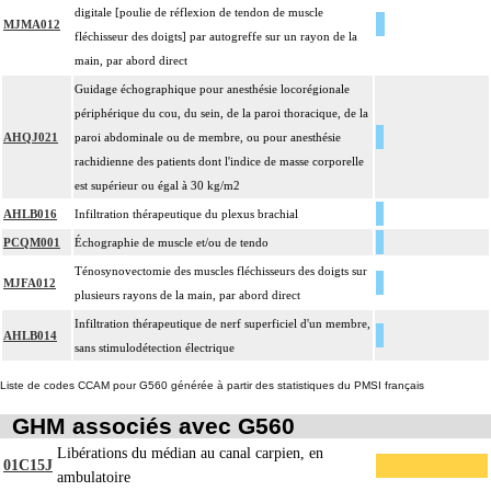
digitale [poulie de réflexion de tendon de muscle
MJMA012
fléchisseur des doigts] par autogreffe sur un rayon de la
main, par abord direct
Guidage échographique pour anesthésie locorégionale
périphérique du cou, du sein, de la paroi thoracique, de la
AHQJ021
paroi abdominale ou de membre, ou pour anesthésie
rachidienne des patients dont l'indice de masse corporelle
est supérieur ou égal à 30 kg/m2
AHLB016
Infiltration thérapeutique du plexus brachial
PCQM001
Échographie de muscle et/ou de tendo
Ténosynovectomie des muscles fléchisseurs des doigts sur
MJFA012
plusieurs rayons de la main, par abord direct
Infiltration thérapeutique de nerf superficiel d'un membre,
AHLB014
sans stimulodétection électrique
Liste de codes CCAM pour G560 générée à partir des statistiques du PMSI français
GHM associés avec G560
Libérations du médian au canal carpien, en
01C15J
ambulatoire