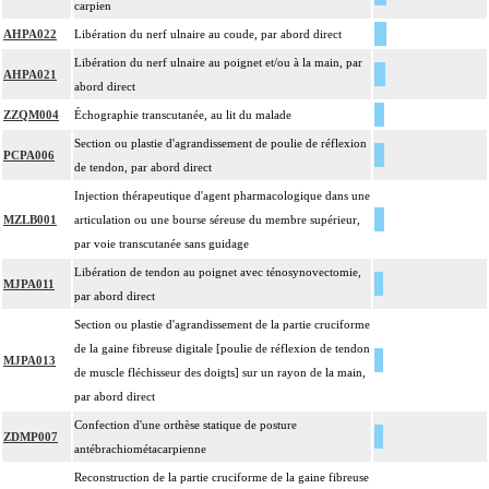
carpien
AHPA022
Libération du nerf ulnaire au coude, par abord direct
Libération du nerf ulnaire au poignet et/ou à la main, par
AHPA021
abord direct
ZZQM004
Échographie transcutanée, au lit du malade
Section ou plastie d'agrandissement de poulie de réflexion
PCPA006
de tendon, par abord direct
Injection thérapeutique d'agent pharmacologique dans une
MZLB001
articulation ou une bourse séreuse du membre supérieur,
par voie transcutanée sans guidage
Libération de tendon au poignet avec ténosynovectomie,
MJPA011
par abord direct
Section ou plastie d'agrandissement de la partie cruciforme
de la gaine fibreuse digitale [poulie de réflexion de tendon
MJPA013
de muscle fléchisseur des doigts] sur un rayon de la main,
par abord direct
Confection d'une orthèse statique de posture
ZDMP007
antébrachiométacarpienne
Reconstruction de la partie cruciforme de la gaine fibreuse