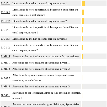
01C151
Libérations du médian au canal carpien, niveau 1
Libérations de nerfs superficiels à l'exception du médian au
01C14J
canal carpien, en ambulatoire
01C152
Libérations du médian au canal carpien, niveau 2
Libérations de nerfs superficiels à l'exception du médian au
01C141
canal carpien, niveau 1
01C153
Libérations du médian au canal carpien, niveau 3
Libérations de nerfs superficiels à l'exception du médian au
01C142
canal carpien, niveau 2
01M11T
Affections des nerfs crâniens et rachidiens, très courte durée
01M111
Affections des nerfs crâniens et rachidiens, niveau 1
01M112
Affections des nerfs crâniens et rachidiens, niveau 2
Affections du système nerveux sans acte opératoire avec
01K06J
anesthésie, en ambulatoire
01M113
Affections des nerfs crâniens et rachidiens, niveau 3
Interventions sur le poignet autres que les ténosynovectomies,
08C601
niveau 1
Autres affections oculaires d'origine diabétique, âge supérieur
02M072