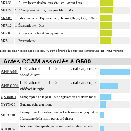
M71.33
1
Autres kystes des bourses séreuses - Avant-bras
M79.24
1
Névralgie et névrite, sans précision - Main
M72.04
1
Fibromatose de l'aponévrose palmaire (Dupuytren) - Main
M77.12
1
Épicondylite - Bras
M65.8
1
Autres synovites et ténosynovites
M77.1
1
Épicondylite
Liste de diagnostics associés pour G560 générée à partir des statistiques du PMSI français
Actes CCAM associés à G560
Libération du nerf médian au canal carpien, par
AHPA009
abord direct
Libération du nerf médian au canal carpien, par
AHPC001
vidéochirurgie
QZQM001
Échographie de la peau, des ongles et/ou des tissus mous
YYYY028
Guidage échographique
Ténosynovectomie des muscles fléchisseurs au poignet ou
MJFA018
à la paume de la main, par abord direct
Infiltration thérapeutique du nerf médian dans le canal
AHLB006