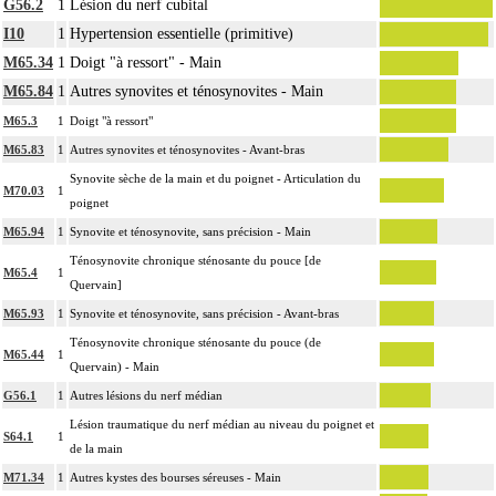
G56.2
1
Lésion du nerf cubital
I10
1
Hypertension essentielle (primitive)
M65.34
1
Doigt "à ressort" - Main
M65.84
1
Autres synovites et ténosynovites - Main
M65.3
1
Doigt "à ressort"
M65.83
1
Autres synovites et ténosynovites - Avant-bras
Synovite sèche de la main et du poignet - Articulation du
M70.03
1
poignet
M65.94
1
Synovite et ténosynovite, sans précision - Main
Ténosynovite chronique sténosante du pouce [de
M65.4
1
Quervain]
M65.93
1
Synovite et ténosynovite, sans précision - Avant-bras
Ténosynovite chronique sténosante du pouce (de
M65.44
1
Quervain) - Main
G56.1
1
Autres lésions du nerf médian
Lésion traumatique du nerf médian au niveau du poignet et
S64.1
1
de la main
M71.34
1
Autres kystes des bourses séreuses - Main