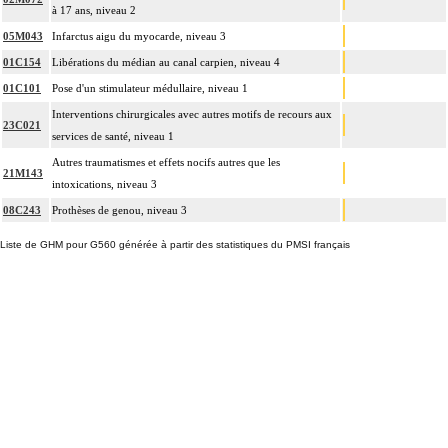
à 17 ans, niveau 2
05M043
Infarctus aigu du myocarde, niveau 3
01C154
Libérations du médian au canal carpien, niveau 4
01C101
Pose d'un stimulateur médullaire, niveau 1
Interventions chirurgicales avec autres motifs de recours aux
23C021
services de santé, niveau 1
Autres traumatismes et effets nocifs autres que les
21M143
intoxications, niveau 3
08C243
Prothèses de genou, niveau 3
Liste de GHM pour G560 générée à partir des statistiques du PMSI français