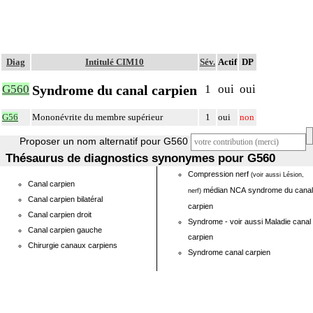
Diag
Intitulé CIM10
Sév.
Actif
DP
Syndrome du canal carpien
G560
1
oui
oui
G56
Mononévrite du membre supérieur
1
oui
non
Proposer un nom alternatif pour G560
Thésaurus de diagnostics synonymes pour G560
Compression nerf
(voir aussi Lésion,
Canal carpien
médian NCA syndrome du canal
nerf)
Canal carpien bilatéral
carpien
Canal carpien droit
Syndrome - voir aussi Maladie canal
Canal carpien gauche
carpien
Chirurgie canaux carpiens
Syndrome canal carpien