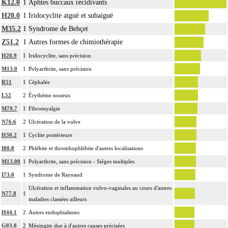
K12.0
1
Aphtes buccaux récidivants
H20.0
1
Iridocyclite aiguë et subaiguë
M35.2
1
Syndrome de Behçet
Z51.2
1
Autres formes de chimiothérapie
H20.9
1
Iridocyclite, sans précision
M13.0
1
Polyarthrite, sans précision
R51
1
Céphalée
L52
2
Érythème noueux
M79.7
1
Fibromyalgie
N76.6
2
Ulcération de la vulve
H30.2
1
Cyclite postérieure
I80.8
2
Phlébite et thrombophlébite d'autres localisations
M13.00
1
Polyarthrite, sans précision - Sièges multiples
I73.0
1
Syndrome de Raynaud
Ulcération et inflammation vulvo-vaginales au cours d'autres
N77.8
1
maladies classées ailleurs
H44.1
2
Autres endophtalmies
G03.8
2
Méningite due à d'autres causes précisées