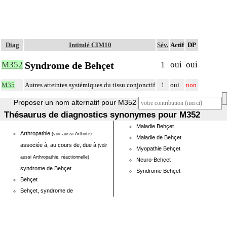
Diag
Intitulé CIM10
Sév.
Actif
DP
Syndrome de Behçet
M352
1
oui
oui
M35
Autres atteintes systémiques du tissu conjonctif
1
oui
non
Proposer un nom alternatif pour M352
Thésaurus de diagnostics synonymes pour M352
Maladie Behçet
Arthropathie
(voir aussi Arthrite)
Maladie de Behçet
associée à, au cours de, due à
(voir
Myopathie Behçet
aussi Arthropathie, réactionnelle)
Neuro-Behçet
syndrome de Behçet
Syndrome Behçet
Behçet
Behçet, syndrome de