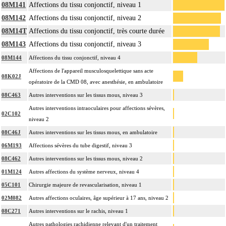
08M141
Affections du tissu conjonctif, niveau 1
08M142
Affections du tissu conjonctif, niveau 2
08M14T
Affections du tissu conjonctif, très courte durée
08M143
Affections du tissu conjonctif, niveau 3
08M144
Affections du tissu conjonctif, niveau 4
Affections de l'appareil musculosquelettique sans acte
08K02J
opératoire de la CMD 08, avec anesthésie, en ambulatoire
08C463
Autres interventions sur les tissus mous, niveau 3
Autres interventions intraoculaires pour affections sévères,
02C102
niveau 2
08C46J
Autres interventions sur les tissus mous, en ambulatoire
06M193
Affections sévères du tube digestif, niveau 3
08C462
Autres interventions sur les tissus mous, niveau 2
01M124
Autres affections du système nerveux, niveau 4
05C101
Chirurgie majeure de revascularisation, niveau 1
02M082
Autres affections oculaires, âge supérieur à 17 ans, niveau 2
08C271
Autres interventions sur le rachis, niveau 1
Autres pathologies rachidienne relevant d'un traitement