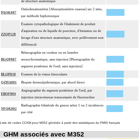
de structure anatomique
Ostéodensitométrie [Absorptiométrie osseuse] sur 2 sites,
PAQK007
par méthode biphotonique
Examen cytopathologique de l'étalement de produit
d'aspiration ou de liquide de ponction, d'émission ou de
ZZQP128
lavage d'une structure anatomique, avec prélèvement non
différencié
Rétinographie en couleur ou en lumière
BGQP007
monochromatique, sans injection [Photographie du
segment postérieur de l'oeil, sans injection]
BLQP010
Examen de la vision binoculaire
QZHA001
Biopsie dermoépidermique, par abord direct
Angiographie du segment postérieur de l'oeil, par
EBQF004
injection intraveineuse transcutanée de fluorescéine
Radiographie bilatérale du genou selon 1 ou 2 incidences
NFQK002
par côté
Liste de codes CCAM pour M352 générée à partir des statistiques du PMSI français
GHM associés avec M352