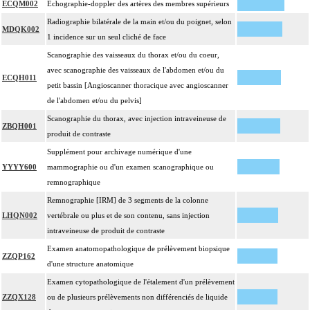
ECQM002
Échographie-doppler des artères des membres supérieurs
Radiographie bilatérale de la main et/ou du poignet, selon
MDQK002
1 incidence sur un seul cliché de face
Scanographie des vaisseaux du thorax et/ou du coeur,
avec scanographie des vaisseaux de l'abdomen et/ou du
ECQH011
petit bassin [Angioscanner thoracique avec angioscanner
de l'abdomen et/ou du pelvis]
Scanographie du thorax, avec injection intraveineuse de
ZBQH001
produit de contraste
Supplément pour archivage numérique d'une
YYYY600
mammographie ou d'un examen scanographique ou
remnographique
Remnographie [IRM] de 3 segments de la colonne
LHQN002
vertébrale ou plus et de son contenu, sans injection
intraveineuse de produit de contraste
Examen anatomopathologique de prélèvement biopsique
ZZQP162
d'une structure anatomique
Examen cytopathologique de l'étalement d'un prélèvement
ZZQX128
ou de plusieurs prélèvements non différenciés de liquide