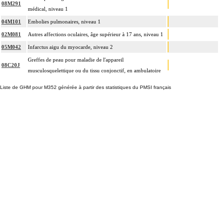
08M291
médical, niveau 1
04M101
Embolies pulmonaires, niveau 1
02M081
Autres affections oculaires, âge supérieur à 17 ans, niveau 1
05M042
Infarctus aigu du myocarde, niveau 2
Greffes de peau pour maladie de l'appareil
08C20J
musculosquelettique ou du tissu conjonctif, en ambulatoire
Liste de GHM pour M352 générée à partir des statistiques du PMSI français