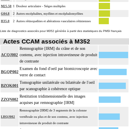
M25.50
1
Douleur articulaire - Sièges multiples
G04.8
2
Autres encéphalites, myélites et encéphalomyélites
H35.0
2
Autres rétinopathies et altérations vasculaires rétiniennes
Liste de diagnostics associés pour M352 générée à partir des statistiques du PMSI français
Actes CCAM associés à M352
Remnographie [IRM] du crâne et de son
ACQJ002
contenu, avec injection intraveineuse de produit
de contraste
Examen du fond d'oeil par biomicroscopie avec
BGQP002
verre de contact
Tomographie unilatérale ou bilatérale de l'oeil
BZQK001
par scanographie à cohérence optique
Restitution tridimensionnelle des images
ZZQN002
acquises par remnographie [IRM]
Remnographie [IRM] de 3 segments de la colonne
LHQJ002
vertébrale ou plus et de son contenu, avec injection
intraveineuse de produit de contraste