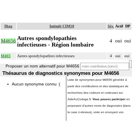
Diag
Intitulé CIM10
Sév.
Actif
DP
Autres spondylopathies
M4656
4
oui
oui
infectieuses - Région lombaire
M465
Autres spondylopathies infectieuses
4
oui
oui
Proposer un nom alternatif pour M4656
Thésaurus de diagnostics synonymes pour M4656
Liste de synonymes pour M4656 générée à
Aucun synonyme connu :(
partir des contributions et des statistiques de
recherches des codeurs et codeuses sur
AideAuCodage.fr.
Vous pouvez participer
en
proposant d'autres noms de diagnostics (dans
la case ci-dessus), voire en envoyant vos