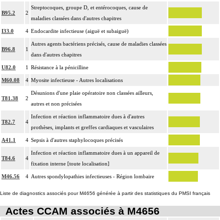
Streptocoques, groupe D, et entérocoques, cause de
B95.2
2
maladies classées dans d'autres chapitres
I33.0
4
Endocardite infectieuse (aiguë et subaiguë)
Autres agents bactériens précisés, cause de maladies classées
B96.8
1
dans d'autres chapitres
U82.0
1
Résistance à la pénicilline
M60.08
4
Myosite infectieuse - Autres localisations
Désunions d'une plaie opératoire non classées ailleurs,
T81.38
2
autres et non précisées
Infection et réaction inflammatoire dues à d'autres
T82.7
4
prothèses, implants et greffes cardiaques et vasculaires
A41.1
4
Sepsis à d'autres staphylocoques précisés
Infection et réaction inflammatoire dues à un appareil de
T84.6
4
fixation interne [toute localisation]
M46.56
4
Autres spondylopathies infectieuses - Région lombaire
Liste de diagnostics associés pour M4656 générée à partir des statistiques du PMSI français
Actes CCAM associés à M4656