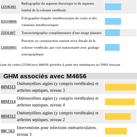
Radiographie du segment thoracique et du segment
LEQK002
lombal de la colonne vertébrale
Échographie-doppler transthoracique du coeur et des
DZQM006
vaisseaux intrathoraciques
ZZQL007
Tomoscintigraphie complémentaire d'une image planaire
Ponction ou cytoponction osseuse et/ou discale de la
LHHH001
colonne vertébrale, par voie transcutanée avec guidage
scanographique
Liste de codes CCAM pour M4656 générée à partir des statistiques du PMSI français
GHM associés avec M4656
Ostéomyélites aigües (y compris vertébrales) et
08M313
arthrites septiques, niveau 3
Ostéomyélites aigües (y compris vertébrales) et
08M314
arthrites septiques, niveau 4
Ostéomyélites aigües (y compris vertébrales) et
08M312
arthrites septiques, niveau 2
Interventions pour infections ostéoarticulaires,
08C563
niveau 3