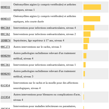
Ostéomyélites aigües (y compris vertébrales) et arthrites
08M311
septiques, niveau 1
Ostéomyélites aigües (y compris vertébrales) et arthrites
08M31T
septiques, très courte durée
08C564
Interventions pour infections ostéoarticulaires, niveau 4
08C562
Interventions pour infections ostéoarticulaires, niveau 2
18M074
Septicémies, âge supérieur à 17 ans, niveau 4
08C273
Autres interventions sur le rachis, niveau 3
Autres pathologies rachidienne relevant d'un traitement
08M294
médical, niveau 4
08C561
Interventions pour infections ostéoarticulaires, niveau 1
Autres pathologies rachidienne relevant d'un traitement
08M293
médical, niveau 3
Interventions sur le rachis et la moelle pour des affections
01C054
neurologiques, niveau 4
Autres interventions pour blessures ou complications d'acte,
21C054
niveau 4
Interventions pour maladies infectieuses ou parasitaires,
18C024