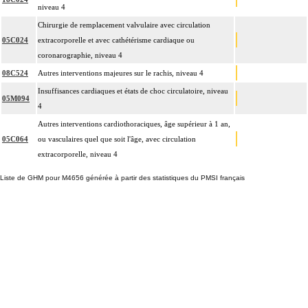
niveau 4
Chirurgie de remplacement valvulaire avec circulation
05C024
extracorporelle et avec cathétérisme cardiaque ou
coronarographie, niveau 4
08C524
Autres interventions majeures sur le rachis, niveau 4
Insuffisances cardiaques et états de choc circulatoire, niveau
05M094
4
Autres interventions cardiothoraciques, âge supérieur à 1 an,
05C064
ou vasculaires quel que soit l'âge, avec circulation
extracorporelle, niveau 4
Liste de GHM pour M4656 générée à partir des statistiques du PMSI français