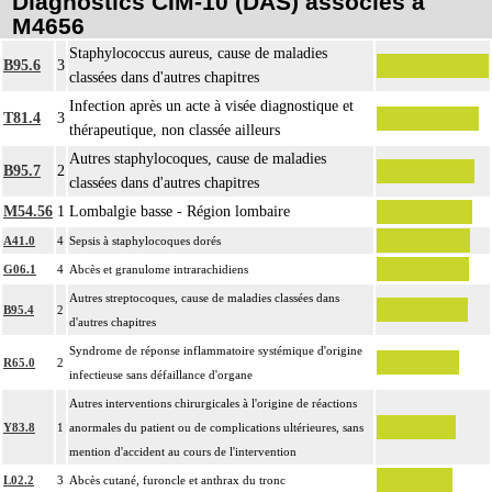
Diagnostics CIM-10 (DAS) associés à
M4656
Staphylococcus aureus, cause de maladies
B95.6
3
classées dans d'autres chapitres
Infection après un acte à visée diagnostique et
T81.4
3
thérapeutique, non classée ailleurs
Autres staphylocoques, cause de maladies
B95.7
2
classées dans d'autres chapitres
M54.56
1
Lombalgie basse - Région lombaire
A41.0
4
Sepsis à staphylocoques dorés
G06.1
4
Abcès et granulome intrarachidiens
Autres streptocoques, cause de maladies classées dans
B95.4
2
d'autres chapitres
Syndrome de réponse inflammatoire systémique d'origine
R65.0
2
infectieuse sans défaillance d'organe
Autres interventions chirurgicales à l'origine de réactions
Y83.8
1
anormales du patient ou de complications ultérieures, sans
mention d'accident au cours de l'intervention
L02.2
3
Abcès cutané, furoncle et anthrax du tronc