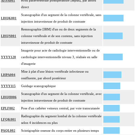
AFPA001
et/ou paravertébrale postopératoire [sepsis], par abord
direct
Scanographie d'un segment de la colonne vertébrale, sans
LHQK001
injection intraveineuse de produit de contraste
Remnographie [IRM] d'un ou de deux segments de la
LHQN001
colonne vertébrale et de son contenu, sans injection
intraveineuse de produit de contraste
Imagerie pour acte de radiologie interventionnelle ou de
YYYY120
cardiologie interventionnelle niveau 3, réalisée en salle
d'imagerie
Mise à plat d'une lésion vertébrale infectieuse ou
LHPA004
ossifluente, par abord postérieur
YYYY115
Guidage scanographique
Scanographie d'un segment de la colonne vertébrale, avec
LHQH006
injection intraveineuse de produit de contraste
EPLF002
Pose d'un cathéter veineux central, par voie transcutanée
Radiographie du segment lombal de la colonne vertébrale
LFQK001
selon 4 incidences ou plus
PAQL002
Scintigraphie osseuse du corps entier en plusieurs temps