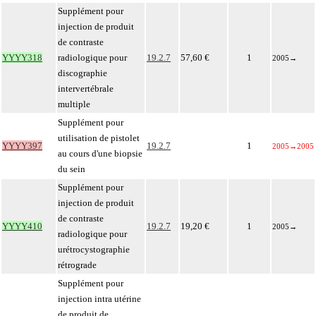
Supplément pour
injection de produit
de contraste
YYYY318
radiologique pour
19.2.7
57,60 €
1
2005
→
discographie
intervertébrale
multiple
Supplément pour
utilisation de pistolet
YYYY397
19.2.7
1
2005
→
2005
au cours d'une biopsie
du sein
Supplément pour
injection de produit
de contraste
YYYY410
19.2.7
19,20 €
1
2005
→
radiologique pour
urétrocystographie
rétrograde
Supplément pour
injection intra utérine
de produit de