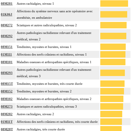
08M281
Autres rachialgies, niveau 1
Affections du système nerveux sans acte opératoire avec
01K06J
anesthésie, en ambulatoire
08M272
Sciatiques et autres radiculopathies, niveau 2
Autres pathologies rachidienne relevant d'un traitement
08M292
médical, niveau 2
08M151
Tendinites, myosites et bursites, niveau 1
01M111
Affections des nerfs crâniens et rachidiens, niveau 1
08M101
Maladies osseuses et arthropathies spécifiques, niveau 1
Autres pathologies rachidienne relevant d'un traitement
08M293
médical, niveau 3
08M15T
Tendinites, myosites et bursites, très courte durée
08M152
Tendinites, myosites et bursites, niveau 2
08M102
Maladies osseuses et arthropathies spécifiques, niveau 2
08M273
Sciatiques et autres radiculopathies, niveau 3
08M282
Autres rachialgies, niveau 2
01M11T
Affections des nerfs crâniens et rachidiens, très courte durée
08M28T
Autres rachialgies, très courte durée