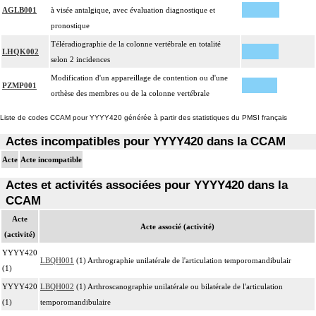
AGLB001
à visée antalgique, avec évaluation diagnostique et
pronostique
Téléradiographie de la colonne vertébrale en totalité
LHQK002
selon 2 incidences
Modification d'un appareillage de contention ou d'une
PZMP001
orthèse des membres ou de la colonne vertébrale
Liste de codes CCAM pour YYYY420 générée à partir des statistiques du PMSI français
Actes incompatibles pour YYYY420 dans la CCAM
Acte
Acte incompatible
Actes et activités associées pour YYYY420 dans la
CCAM
Acte
Acte associé (activité)
(activité)
YYYY420
LBQH001
(1) Arthrographie unilatérale de l'articulation temporomandibulair
(1)
YYYY420
LBQH002
(1) Arthroscanographie unilatérale ou bilatérale de l'articulation
(1)
temporomandibulaire