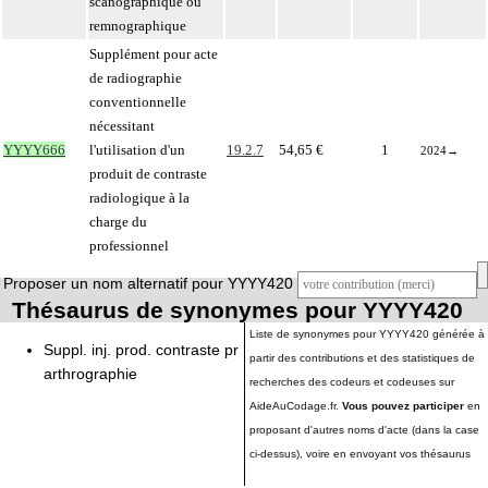
scanographique ou
remnographique
Supplément pour acte
de radiographie
conventionnelle
nécessitant
YYYY666
l'utilisation d'un
19.2.7
54,65 €
1
2024
→
produit de contraste
radiologique à la
charge du
professionnel
Proposer un nom alternatif pour YYYY420
Thésaurus de synonymes pour YYYY420
Liste de synonymes pour YYYY420 générée à
Suppl. inj. prod. contraste pr
partir des contributions et des statistiques de
arthrographie
recherches des codeurs et codeuses sur
AideAuCodage.fr.
Vous pouvez participer
en
proposant d'autres noms d'acte (dans la case
ci-dessus), voire en envoyant vos thésaurus