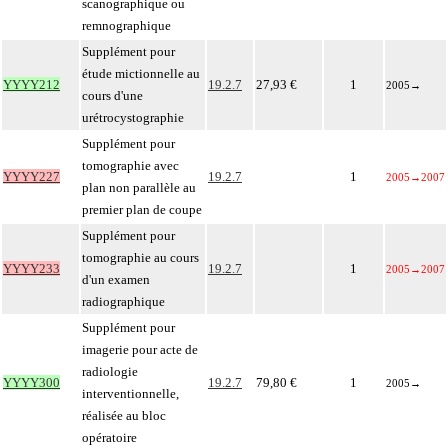
scanographique ou
remnographique
Supplément pour
étude mictionnelle au
YYYY212
19.2.7
27,93 €
1
2005
→
cours d'une
urétrocystographie
Supplément pour
tomographie avec
YYYY227
19.2.7
1
2005
→
2007
plan non parallèle au
premier plan de coupe
Supplément pour
tomographie au cours
YYYY233
19.2.7
1
2005
→
2007
d'un examen
radiographique
Supplément pour
imagerie pour acte de
radiologie
YYYY300
19.2.7
79,80 €
1
2005
→
interventionnelle,
réalisée au bloc
opératoire