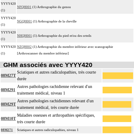
YYYY420
NFQH001
(1) Arthrographie du genou
(1)
YYYY420
NGQH001
(1) Arthrographie de la cheville
(1)
YYYY420
NHQH001
(1) Arthrographie du pied et/ou des orteils
(1)
YYYY420
NZQH002
(1) Arthrographie du membre inférieur avec scanographie
(1)
[Arthroscanner du membre inférieur]
GHM associés avec YYYY420
Sciatiques et autres radiculopathies, très courte
08M27T
durée
Autres pathologies rachidienne relevant d'un
08M291
traitement médical, niveau 1
Autres pathologies rachidiennes relevant d'un
08M29T
traitement médical, très courte durée
Maladies osseuses et arthropathies spécifiques,
08M10T
très courte durée
08M271
Sciatiques et autres radiculopathies, niveau 1