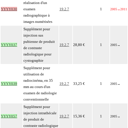
réalisation d'un
YYYY030
examen
19.2.7
1
2005
→
2011
radiographique à
images numérisées
Supplément pour
injection sus
pubienne de produit
YYYY037
19.2.7
28,80 €
1
2005
→
de contraste
radiologique pour
cystographie
Supplément pour
utilisation de
radiocinéma, en 35
YYYY039
19.2.7
33,25 €
1
2005
→
mm au cours d'un
examen de radiologie
conventionnelle
Supplément pour
injection intrathécale
YYYY057
19.2.7
15,36 €
1
2005
→
de produit de
contraste radiologique