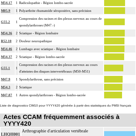
M54.17
1
Radiculopathie - Région lombo-sacrée
M05.9
1
Polyarthrite rhumatoïde séropositive, sans précision
Compression des racines et des plexus nerveux au cours de
G55.2
1
spondylarthroses (M47.-)
M54.36
2
Sciatique - Région lombaire
R52.10
2
Douleur neuropathique
M54.46
2
Lumbago avec sciatique - Région lombaire
M54.37
2
Sciatique - Région lombo-sacrée
Compression des racines et des plexus nerveux au cours
G55.1
1
d'atteintes des disques intervertébraux (M50-M51)
M47.9
1
Spondylarthrose, sans précision
M54.3
2
Sciatique
M47.87
1
Autres spondylarthroses - Région lombo-sacrée
Liste de diagnostics CIM10 pour YYYY420 générée à partir des statistiques du PMSI français
Actes CCAM fréquemment associés à
YYYY420
Arthrographie d'articulation vertébrale
LHQH001