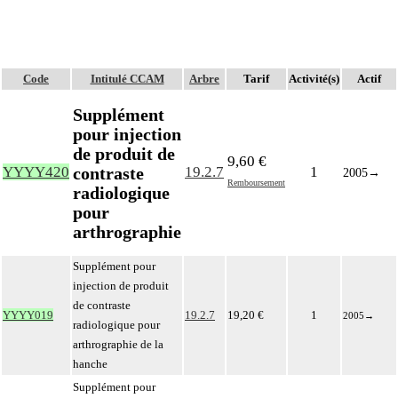
Code
Intitulé CCAM
Arbre
Tarif
Activité(s)
Actif
Supplément
pour injection
de produit de
9,60 €
contraste
YYYY420
19.2.7
1
2005
→
Remboursement
radiologique
pour
arthrographie
Supplément pour
injection de produit
de contraste
YYYY019
19.2.7
19,20 €
1
2005
→
radiologique pour
arthrographie de la
hanche
Supplément pour