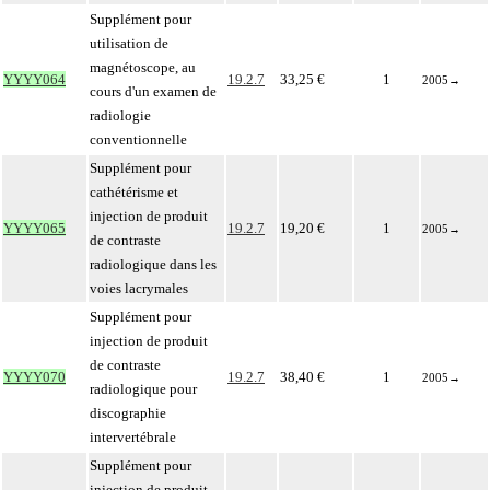
Supplément pour
utilisation de
magnétoscope, au
YYYY064
19.2.7
33,25 €
1
2005
→
cours d'un examen de
radiologie
conventionnelle
Supplément pour
cathétérisme et
injection de produit
YYYY065
19.2.7
19,20 €
1
2005
→
de contraste
radiologique dans les
voies lacrymales
Supplément pour
injection de produit
de contraste
YYYY070
19.2.7
38,40 €
1
2005
→
radiologique pour
discographie
intervertébrale
Supplément pour
injection de produit