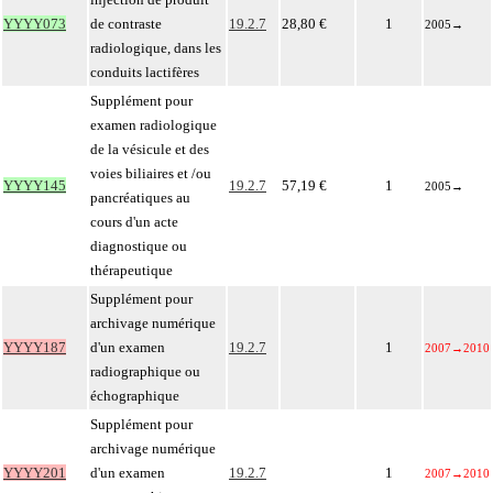
YYYY073
de contraste
19.2.7
28,80 €
1
2005
→
radiologique, dans les
conduits lactifères
Supplément pour
examen radiologique
de la vésicule et des
voies biliaires et /ou
YYYY145
19.2.7
57,19 €
1
2005
→
pancréatiques au
cours d'un acte
diagnostique ou
thérapeutique
Supplément pour
archivage numérique
YYYY187
d'un examen
19.2.7
1
2007
→
2010
radiographique ou
échographique
Supplément pour
archivage numérique
YYYY201
d'un examen
19.2.7
1
2007
→
2010