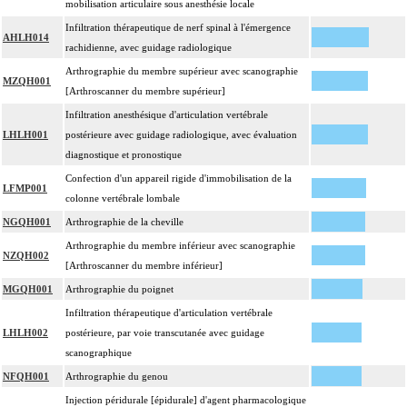
mobilisation articulaire sous anesthésie locale
Infiltration thérapeutique de nerf spinal à l'émergence
AHLH014
rachidienne, avec guidage radiologique
Arthrographie du membre supérieur avec scanographie
MZQH001
[Arthroscanner du membre supérieur]
Infiltration anesthésique d'articulation vertébrale
LHLH001
postérieure avec guidage radiologique, avec évaluation
diagnostique et pronostique
Confection d'un appareil rigide d'immobilisation de la
LFMP001
colonne vertébrale lombale
NGQH001
Arthrographie de la cheville
Arthrographie du membre inférieur avec scanographie
NZQH002
[Arthroscanner du membre inférieur]
MGQH001
Arthrographie du poignet
Infiltration thérapeutique d'articulation vertébrale
LHLH002
postérieure, par voie transcutanée avec guidage
scanographique
NFQH001
Arthrographie du genou
Injection péridurale [épidurale] d'agent pharmacologique