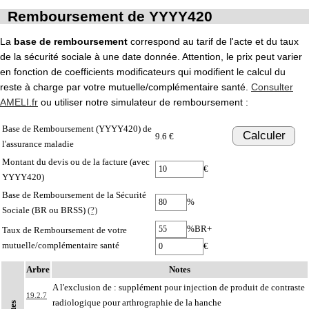
Remboursement de YYYY420
La
base de remboursement
correspond au tarif de l'acte et du taux
de la sécurité sociale à une date donnée. Attention, le prix peut varier
en fonction de coefficients modificateurs qui modifient le calcul du
reste à charge par votre mutuelle/complémentaire santé.
Consulter
AMELI.fr
ou utiliser notre simulateur de remboursement :
Base de Remboursement (YYYY420) de
Calculer
9.6 €
l'assurance maladie
Montant du devis ou de la facture (avec
€
YYYY420)
Base de Remboursement de la Sécurité
%
Sociale (BR ou BRSS)
(?)
%BR+
Taux de Remboursement de votre
mutuelle/complémentaire santé
€
Arbre
Notes
A l'exclusion de : supplément pour injection de produit de contraste
19.2.7
radiologique pour arthrographie de la hanche