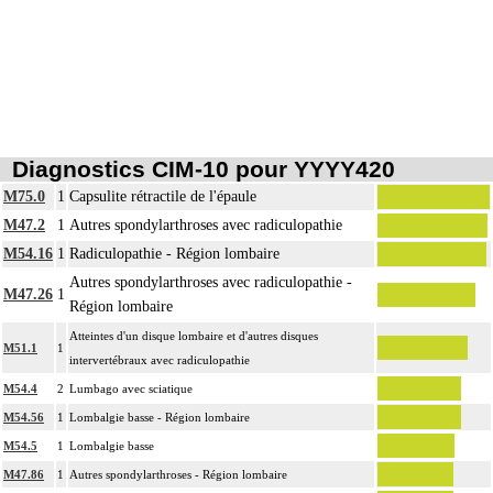
Diagnostics CIM-10 pour YYYY420
M75.0
1
Capsulite rétractile de l'épaule
M47.2
1
Autres spondylarthroses avec radiculopathie
M54.16
1
Radiculopathie - Région lombaire
Autres spondylarthroses avec radiculopathie -
M47.26
1
Région lombaire
Atteintes d'un disque lombaire et d'autres disques
M51.1
1
intervertébraux avec radiculopathie
M54.4
2
Lumbago avec sciatique
M54.56
1
Lombalgie basse - Région lombaire
M54.5
1
Lombalgie basse
M47.86
1
Autres spondylarthroses - Région lombaire