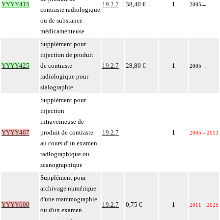
YYYY415
19.2.7
38,40 €
1
2005
→
contraste radiologique
ou de substance
médicamenteuse
Supplément pour
injection de produit
YYYY425
de contraste
19.2.7
28,80 €
1
2005
→
radiologique pour
sialographie
Supplément pour
injection
intraveineuse de
YYYY467
produit de contraste
19.2.7
1
2005
→
2013
au cours d'un examen
radiographique ou
scanographique
Supplément pour
archivage numérique
d'une mammographie
YYYY600
19.2.7
0,75 €
1
2011
→
2025
ou d'un examen