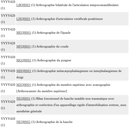
YYYY420
LBQH003
(1) Arthrographie bilatérale de l'articulation temporomandibulaire
(1)
YYYY420
LHQH001
(1) Arthrographie d'articulation vertébrale postérieure
(1)
YYYY420
MEQH001
(1) Arthrographie de l'épaule
(1)
YYYY420
MFQH001
(1) Arthrographie du coude
(1)
YYYY420
MGQH001
(1) Arthrographie du poignet
(1)
YYYY420
MHQH001
(1) Arthrographie métacarpophalangienne ou interphalangienne de
(1)
doigt
YYYY420
MZQH001
(1) Arthrographie du membre supérieur avec scanographie
(1)
[Arthroscanner du membre supérieur]
NEQH001
(1) Bilan fonctionnel de hanche instable non traumatique avec
YYYY420
arthrographie et confection d'un appareillage rigide d'immobilisation externe, sous
(1)
anesthésie générale
YYYY420
NEQH002
(1) Arthrographie de la hanche
(1)