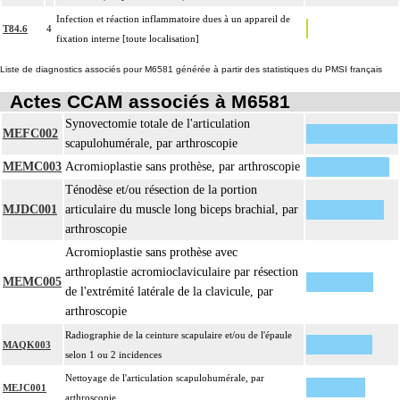
Infection et réaction inflammatoire dues à un appareil de
T84.6
4
fixation interne [toute localisation]
Liste de diagnostics associés pour M6581 générée à partir des statistiques du PMSI français
Actes CCAM associés à M6581
Synovectomie totale de l'articulation
MEFC002
scapulohumérale, par arthroscopie
MEMC003
Acromioplastie sans prothèse, par arthroscopie
Ténodèse et/ou résection de la portion
MJDC001
articulaire du muscle long biceps brachial, par
arthroscopie
Acromioplastie sans prothèse avec
arthroplastie acromioclaviculaire par résection
MEMC005
de l'extrémité latérale de la clavicule, par
arthroscopie
Radiographie de la ceinture scapulaire et/ou de l'épaule
MAQK003
selon 1 ou 2 incidences
Nettoyage de l'articulation scapulohumérale, par
MEJC001
arthroscopie