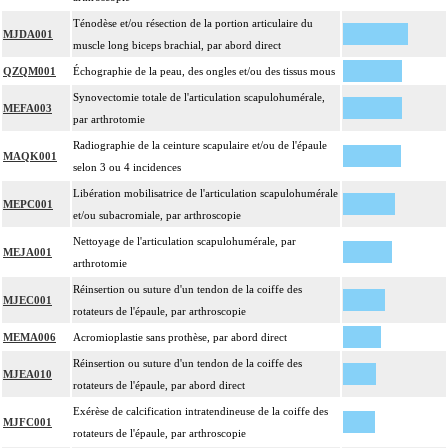
Ténodèse et/ou résection de la portion articulaire du
MJDA001
muscle long biceps brachial, par abord direct
QZQM001
Échographie de la peau, des ongles et/ou des tissus mous
Synovectomie totale de l'articulation scapulohumérale,
MEFA003
par arthrotomie
Radiographie de la ceinture scapulaire et/ou de l'épaule
MAQK001
selon 3 ou 4 incidences
Libération mobilisatrice de l'articulation scapulohumérale
MEPC001
et/ou subacromiale, par arthroscopie
Nettoyage de l'articulation scapulohumérale, par
MEJA001
arthrotomie
Réinsertion ou suture d'un tendon de la coiffe des
MJEC001
rotateurs de l'épaule, par arthroscopie
MEMA006
Acromioplastie sans prothèse, par abord direct
Réinsertion ou suture d'un tendon de la coiffe des
MJEA010
rotateurs de l'épaule, par abord direct
Exérèse de calcification intratendineuse de la coiffe des
MJFC001
rotateurs de l'épaule, par arthroscopie