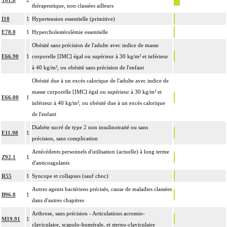
thérapeutique, non classées ailleurs
I10
1
Hypertension essentielle (primitive)
E78.0
1
Hypercholestérolémie essentielle
Obésité sans précision de l'adulte avec indice de masse
E66.90
1
corporelle [IMC] égal ou supérieur à 30 kg/m² et inférieur
à 40 kg/m², ou obésité sans précision de l'enfant
Obésité due à un excès calorique de l'adulte avec indice de
masse corporelle [IMC] égal ou supérieur à 30 kg/m² et
E66.00
1
inférieur à 40 kg/m², ou obésité due à un excès calorique
de l'enfant
Diabète sucré de type 2 non insulinotraité ou sans
E11.98
1
précision, sans complication
Antécédents personnels d'utilisation (actuelle) à long terme
Z92.1
1
d'anticoagulants
R55
1
Syncope et collapsus (sauf choc)
Autres agents bactériens précisés, cause de maladies classées
B96.8
1
dans d'autres chapitres
Arthrose, sans précision - Articulations acromio-
M19.91
1
claviculaire, scapulo-humérale, et sterno-claviculaire