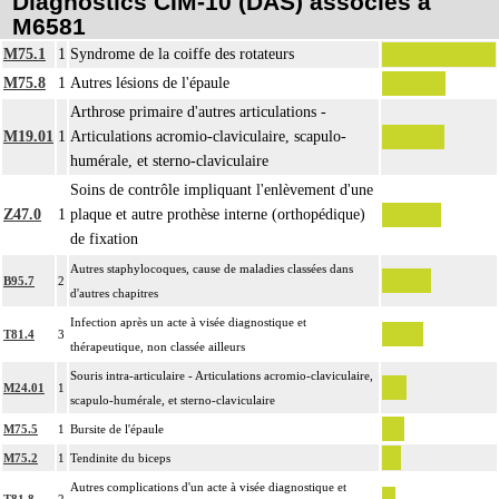
Diagnostics CIM-10 (DAS) associés à
M6581
M75.1
1
Syndrome de la coiffe des rotateurs
M75.8
1
Autres lésions de l'épaule
Arthrose primaire d'autres articulations -
M19.01
1
Articulations acromio-claviculaire, scapulo-
humérale, et sterno-claviculaire
Soins de contrôle impliquant l'enlèvement d'une
Z47.0
1
plaque et autre prothèse interne (orthopédique)
de fixation
Autres staphylocoques, cause de maladies classées dans
B95.7
2
d'autres chapitres
Infection après un acte à visée diagnostique et
T81.4
3
thérapeutique, non classée ailleurs
Souris intra-articulaire - Articulations acromio-claviculaire,
M24.01
1
scapulo-humérale, et sterno-claviculaire
M75.5
1
Bursite de l'épaule
M75.2
1
Tendinite du biceps
Autres complications d'un acte à visée diagnostique et
T81.8
2