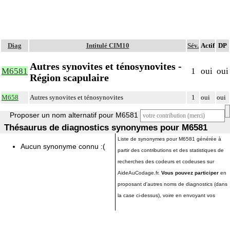
Diag
Intitulé CIM10
Sév.
Actif
DP
Autres synovites et ténosynovites -
M6581
1
oui
oui
Région scapulaire
M658
Autres synovites et ténosynovites
1
oui
oui
Proposer un nom alternatif pour M6581
Thésaurus de diagnostics synonymes pour M6581
Liste de synonymes pour M6581 générée à
Aucun synonyme connu :(
partir des contributions et des statistiques de
recherches des codeurs et codeuses sur
AideAuCodage.fr.
Vous pouvez participer
en
proposant d'autres noms de diagnostics (dans
la case ci-dessus), voire en envoyant vos