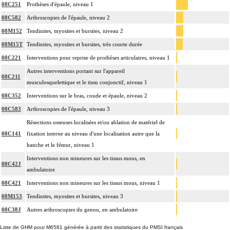
08C251
Prothèses d'épaule, niveau 1
08C582
Arthroscopies de l'épaule, niveau 2
08M152
Tendinites, myosites et bursites, niveau 2
08M15T
Tendinites, myosites et bursites, très courte durée
08C221
Interventions pour reprise de prothèses articulaires, niveau 1
Autres interventions portant sur l'appareil
08C211
musculosquelettique et le tissu conjonctif, niveau 1
08C352
Interventions sur le bras, coude et épaule, niveau 2
08C583
Arthroscopies de l'épaule, niveau 3
Résections osseuses localisées et/ou ablation de matériel de
08C141
fixation interne au niveau d'une localisation autre que la
hanche et le fémur, niveau 1
Interventions non mineures sur les tissus mous, en
08C42J
ambulatoire
08C421
Interventions non mineures sur les tissus mous, niveau 1
08M153
Tendinites, myosites et bursites, niveau 3
08C38J
Autres arthroscopies du genou, en ambulatoire
Liste de GHM pour M6581 générée à partir des statistiques du PMSI français