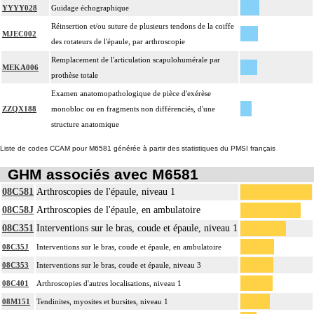
YYYY028
Guidage échographique
Réinsertion et/ou suture de plusieurs tendons de la coiffe
MJEC002
des rotateurs de l'épaule, par arthroscopie
Remplacement de l'articulation scapulohumérale par
MEKA006
prothèse totale
Examen anatomopathologique de pièce d'exérèse
ZZQX188
monobloc ou en fragments non différenciés, d'une
structure anatomique
Liste de codes CCAM pour M6581 générée à partir des statistiques du PMSI français
GHM associés avec M6581
08C581
Arthroscopies de l'épaule, niveau 1
08C58J
Arthroscopies de l'épaule, en ambulatoire
08C351
Interventions sur le bras, coude et épaule, niveau 1
08C35J
Interventions sur le bras, coude et épaule, en ambulatoire
08C353
Interventions sur le bras, coude et épaule, niveau 3
08C401
Arthroscopies d'autres localisations, niveau 1
08M151
Tendinites, myosites et bursites, niveau 1