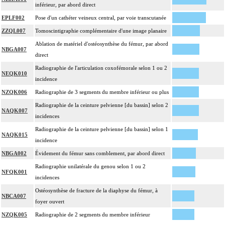
inférieur, par abord direct
EPLF002
Pose d'un cathéter veineux central, par voie transcutanée
ZZQL007
Tomoscintigraphie complémentaire d'une image planaire
Ablation de matériel d'ostéosynthèse du fémur, par abord
NBGA007
direct
Radiographie de l'articulation coxofémorale selon 1 ou 2
NEQK010
incidence
NZQK006
Radiographie de 3 segments du membre inférieur ou plus
Radiographie de la ceinture pelvienne [du bassin] selon 2
NAQK007
incidences
Radiographie de la ceinture pelvienne [du bassin] selon 1
NAQK015
incidence
NBGA002
Évidement du fémur sans comblement, par abord direct
Radiographie unilatérale du genou selon 1 ou 2
NFQK001
incidences
Ostéosynthèse de fracture de la diaphyse du fémur, à
NBCA007
foyer ouvert
NZQK005
Radiographie de 2 segments du membre inférieur