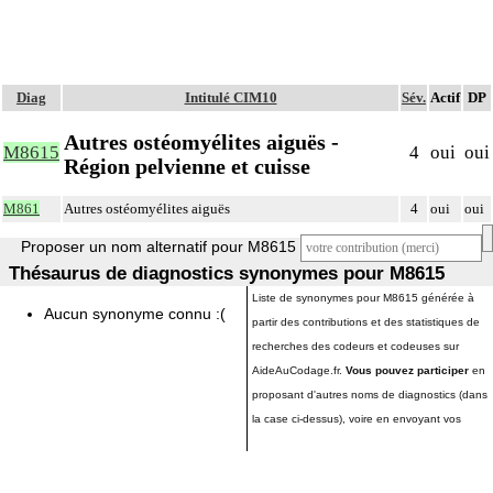
Diag
Intitulé CIM10
Sév.
Actif
DP
Autres ostéomyélites aiguës -
M8615
4
oui
oui
Région pelvienne et cuisse
M861
Autres ostéomyélites aiguës
4
oui
oui
Proposer un nom alternatif pour M8615
Thésaurus de diagnostics synonymes pour M8615
Liste de synonymes pour M8615 générée à
Aucun synonyme connu :(
partir des contributions et des statistiques de
recherches des codeurs et codeuses sur
AideAuCodage.fr.
Vous pouvez participer
en
proposant d'autres noms de diagnostics (dans
la case ci-dessus), voire en envoyant vos