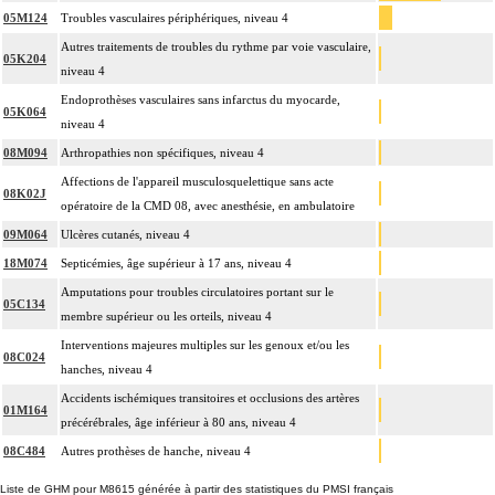
05M124
Troubles vasculaires périphériques, niveau 4
Autres traitements de troubles du rythme par voie vasculaire,
05K204
niveau 4
Endoprothèses vasculaires sans infarctus du myocarde,
05K064
niveau 4
08M094
Arthropathies non spécifiques, niveau 4
Affections de l'appareil musculosquelettique sans acte
08K02J
opératoire de la CMD 08, avec anesthésie, en ambulatoire
09M064
Ulcères cutanés, niveau 4
18M074
Septicémies, âge supérieur à 17 ans, niveau 4
Amputations pour troubles circulatoires portant sur le
05C134
membre supérieur ou les orteils, niveau 4
Interventions majeures multiples sur les genoux et/ou les
08C024
hanches, niveau 4
Accidents ischémiques transitoires et occlusions des artères
01M164
précérébrales, âge inférieur à 80 ans, niveau 4
08C484
Autres prothèses de hanche, niveau 4
Liste de GHM pour M8615 générée à partir des statistiques du PMSI français