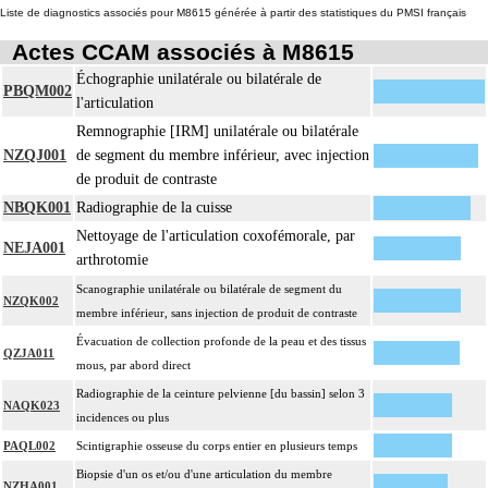
Liste de diagnostics associés pour M8615 générée à partir des statistiques du PMSI français
Actes CCAM associés à M8615
Échographie unilatérale ou bilatérale de
PBQM002
l'articulation
Remnographie [IRM] unilatérale ou bilatérale
NZQJ001
de segment du membre inférieur, avec injection
de produit de contraste
NBQK001
Radiographie de la cuisse
Nettoyage de l'articulation coxofémorale, par
NEJA001
arthrotomie
Scanographie unilatérale ou bilatérale de segment du
NZQK002
membre inférieur, sans injection de produit de contraste
Évacuation de collection profonde de la peau et des tissus
QZJA011
mous, par abord direct
Radiographie de la ceinture pelvienne [du bassin] selon 3
NAQK023
incidences ou plus
PAQL002
Scintigraphie osseuse du corps entier en plusieurs temps
Biopsie d'un os et/ou d'une articulation du membre
NZHA001