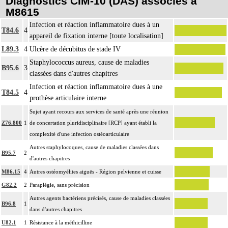
Diagnostics CIM-10 (DAS) associés à
M8615
Infection et réaction inflammatoire dues à un
T84.6
4
appareil de fixation interne [toute localisation]
L89.3
4
Ulcère de décubitus de stade IV
Staphylococcus aureus, cause de maladies
B95.6
3
classées dans d'autres chapitres
Infection et réaction inflammatoire dues à une
T84.5
4
prothèse articulaire interne
Sujet ayant recours aux services de santé après une réunion
Z76.800
1
de concertation pluridisciplinaire [RCP] ayant établi la
complexité d'une infection ostéoarticulaire
Autres staphylocoques, cause de maladies classées dans
B95.7
2
d'autres chapitres
M86.15
4
Autres ostéomyélites aiguës - Région pelvienne et cuisse
G82.2
2
Paraplégie, sans précision
Autres agents bactériens précisés, cause de maladies classées
B96.8
1
dans d'autres chapitres
U82.1
1
Résistance à la méthicilline