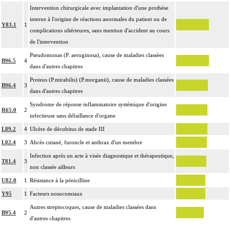
Intervention chirurgicale avec implantation d'une prothèse
interne à l'origine de réactions anormales du patient ou de
Y83.1
1
complications ultérieures, sans mention d'accident au cours
de l'intervention
Pseudomonas (P. aeruginosa), cause de maladies classées
B96.5
4
dans d'autres chapitres
Proteus (P.mirabilis) (P.morganii), cause de maladies classées
B96.4
3
dans d'autres chapitres
Syndrome de réponse inflammatoire systémique d'origine
R65.0
2
infectieuse sans défaillance d'organe
L89.2
4
Ulcère de décubitus de stade III
L02.4
3
Abcès cutané, furoncle et anthrax d'un membre
Infection après un acte à visée diagnostique et thérapeutique,
T81.4
3
non classée ailleurs
U82.0
1
Résistance à la pénicilline
Y95
1
Facteurs nosocomiaux
Autres streptocoques, cause de maladies classées dans
B95.4
2
d'autres chapitres