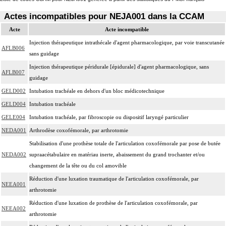
Actes incompatibles pour NEJA001 dans la CCAM
Acte
Acte incompatible
Injection thérapeutique intrathécale d'agent pharmacologique, par voie transcutanée
AFLB006
sans guidage
Injection thérapeutique péridurale [épidurale] d'agent pharmacologique, sans
AFLB007
guidage
GELD002
Intubation trachéale en dehors d'un bloc médicotechnique
GELD004
Intubation trachéale
GELE004
Intubation trachéale, par fibroscopie ou dispositif laryngé particulier
NEDA001
Arthrodèse coxofémorale, par arthrotomie
Stabilisation d'une prothèse totale de l'articulation coxofémorale par pose de butée
NEDA002
supraacétabulaire en matériau inerte, abaissement du grand trochanter et/ou
changement de la tête ou du col amovible
Réduction d'une luxation traumatique de l'articulation coxofémorale, par
NEEA001
arthrotomie
Réduction d'une luxation de prothèse de l'articulation coxofémorale, par
NEEA002
arthrotomie