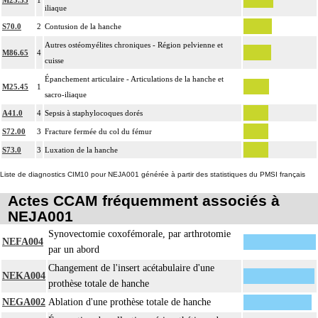
M25.55
1
[arthrorise] temporaire.
iliaque
La réduction orthopédique extemporanée d'une fracture inclut la contention par
S70.0
2
Contusion de la hanche
confection d'un appareillage rigide externe.
Autres ostéomyélites chroniques - Région pelvienne et
14
M86.65
4
Comprend : réduction orthopédique itérative de fracture, avec gypsotomie de
cuisse
réaxation
Épanchement articulaire - Articulations de la hanche et
M25.45
1
Tout acte thérapeutique, par arthrotomie inclut le nettoyage de l'articulation
sacro-iliaque
14
traitée.
A41.0
4
Sepsis à staphylocoques dorés
Tout acte thérapeutique, par arthroscopie inclut le nettoyage de l'articulation
S72.00
3
Fracture fermée du col du fémur
14
traitée.
S73.0
3
Luxation de la hanche
14
Toute arthrotomie inclut l'arthroscopie peropératoire éventuelle.
Liste de diagnostics CIM10 pour NEJA001 générée à partir des statistiques du PMSI français
Actes CCAM fréquemment associés à
NEJA001
Synovectomie coxofémorale, par arthrotomie
NEFA004
par un abord
Changement de l'insert acétabulaire d'une
NEKA004
prothèse totale de hanche
NEGA002
Ablation d'une prothèse totale de hanche