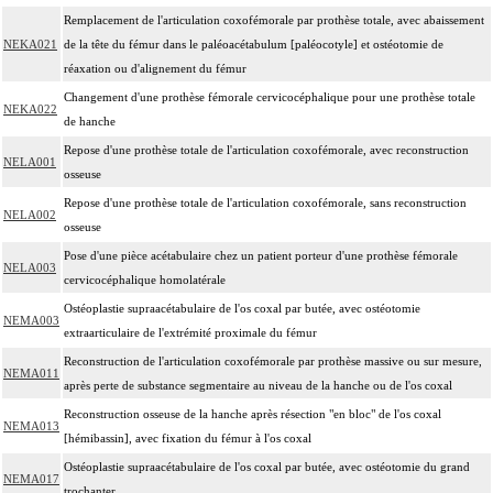
Remplacement de l'articulation coxofémorale par prothèse totale, avec abaissement
NEKA021
de la tête du fémur dans le paléoacétabulum [paléocotyle] et ostéotomie de
réaxation ou d'alignement du fémur
Changement d'une prothèse fémorale cervicocéphalique pour une prothèse totale
NEKA022
de hanche
Repose d'une prothèse totale de l'articulation coxofémorale, avec reconstruction
NELA001
osseuse
Repose d'une prothèse totale de l'articulation coxofémorale, sans reconstruction
NELA002
osseuse
Pose d'une pièce acétabulaire chez un patient porteur d'une prothèse fémorale
NELA003
cervicocéphalique homolatérale
Ostéoplastie supraacétabulaire de l'os coxal par butée, avec ostéotomie
NEMA003
extraarticulaire de l'extrémité proximale du fémur
Reconstruction de l'articulation coxofémorale par prothèse massive ou sur mesure,
NEMA011
après perte de substance segmentaire au niveau de la hanche ou de l'os coxal
Reconstruction osseuse de la hanche après résection "en bloc" de l'os coxal
NEMA013
[hémibassin], avec fixation du fémur à l'os coxal
Ostéoplastie supraacétabulaire de l'os coxal par butée, avec ostéotomie du grand
NEMA017
trochanter