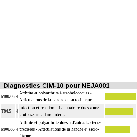
- cratérisation [sauciérisation] osseuse
14
- séquestrectomie osseuse
- curetage de lésion osseuse infectieuse, kystique ou tumorale.
Par repose de matériel, on entend : pose de matériel après ablation d'un
14
précédent au cours d'une intervention préalable.
Par changement de matériel, on entend : ablation de matériel avec pose
14
simultanée d'un matériel de type identique ou analogue sur le même site.
Par ostéosynthèse d'une fracture à foyer ouvert, on entend : réduction et
14
fixation osseuse avec exposition du foyer de fracture.
Par ostéosynthèse d'une fracture à foyer fermé, on entend : réduction et fixation
14
osseuse par voie transcutanée ou avec abord à distance, sans exposition du
foyer de fracture.
Diagnostics CIM-10 pour NEJA001
14
Par ostéotomie complexe, on entend : ostéotomie multidirectionnelle.
Arthrite et polyarthrite à staphylocoques -
M00.05
4
Par ostéotomie simple, on entend : ostéotomie unidirectionnelle ou rotatoire
Articulations de la hanche et sacro-iliaque
14
isolée, pour réaxation ou raccourcissement.
Notes
Infection et réaction inflammatoire dues à une
T84.5
4
La suture de muscle ou de tendon inclut l'immobilisation par appareillage
prothèse articulaire interne
14
externe ou par arthrorise.
Arthrite et polyarthrite dues à d'autres bactéries
L'arthrodèse inclut l'ostéosynthèse, le prélèvement in situ d'autogreffe osseuse,
M00.85
4
précisées - Articulations de la hanche et sacro-
14
et/ou la contention par appareillage externe.
iliaque