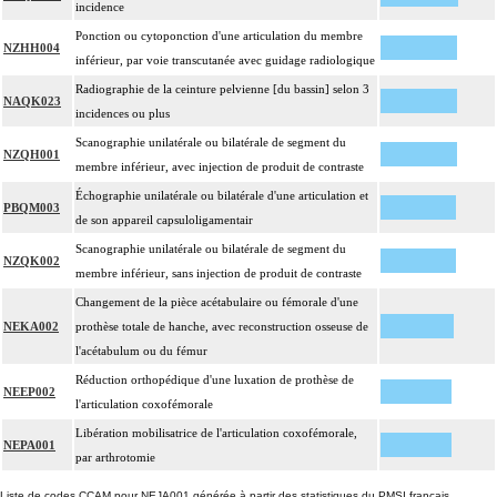
incidence
Ponction ou cytoponction d'une articulation du membre
NZHH004
inférieur, par voie transcutanée avec guidage radiologique
Radiographie de la ceinture pelvienne [du bassin] selon 3
NAQK023
incidences ou plus
Scanographie unilatérale ou bilatérale de segment du
NZQH001
membre inférieur, avec injection de produit de contraste
Échographie unilatérale ou bilatérale d'une articulation et
PBQM003
de son appareil capsuloligamentair
Scanographie unilatérale ou bilatérale de segment du
NZQK002
membre inférieur, sans injection de produit de contraste
Changement de la pièce acétabulaire ou fémorale d'une
NEKA002
prothèse totale de hanche, avec reconstruction osseuse de
l'acétabulum ou du fémur
Réduction orthopédique d'une luxation de prothèse de
NEEP002
l'articulation coxofémorale
Libération mobilisatrice de l'articulation coxofémorale,
NEPA001
par arthrotomie
Liste de codes CCAM pour NEJA001 générée à partir des statistiques du PMSI français