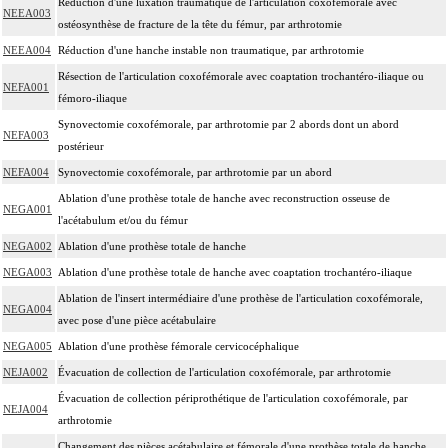
Réduction d'une luxation traumatique de l'articulation coxofémorale avec
NEEA003
ostéosynthèse de fracture de la tête du fémur, par arthrotomie
NEEA004
Réduction d'une hanche instable non traumatique, par arthrotomie
Résection de l'articulation coxofémorale avec coaptation trochantéro-iliaque ou
NEFA001
fémoro-iliaque
Synovectomie coxofémorale, par arthrotomie par 2 abords dont un abord
NEFA003
postérieur
NEFA004
Synovectomie coxofémorale, par arthrotomie par un abord
Ablation d'une prothèse totale de hanche avec reconstruction osseuse de
NEGA001
l'acétabulum et/ou du fémur
NEGA002
Ablation d'une prothèse totale de hanche
NEGA003
Ablation d'une prothèse totale de hanche avec coaptation trochantéro-iliaque
Ablation de l'insert intermédiaire d'une prothèse de l'articulation coxofémorale,
NEGA004
avec pose d'une pièce acétabulaire
NEGA005
Ablation d'une prothèse fémorale cervicocéphalique
NEJA002
Évacuation de collection de l'articulation coxofémorale, par arthrotomie
Évacuation de collection périprothétique de l'articulation coxofémorale, par
NEJA004
arthrotomie
Changement des pièces acétabulaire et fémorale d'une prothèse totale de hanche,