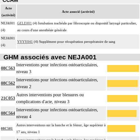
CCAM
Acte
Acte associé (activité)
(activité)
NEJA001
GELE001
(4) Intubation trachéale par fibroscopie ou dispositif laryngé particulier,
(4)
au cours d'une anesthésie générale
NEJA001
YYYY041
(4) Supplément pour récupération peropératoire de sang
(4)
GHM associés avec NEJA001
Interventions pour infections ostéoarticulaires,
08C563
niveau 3
Interventions pour infections ostéoarticulaires,
08C562
niveau 2
Autres interventions pour blessures ou
21C053
complications d'acte, niveau 3
Interventions pour infections ostéoarticulaires,
08C564
niveau 4
Autres interventions sur la hanche et le fémur, âge supérieur à
08C501
17 ans, niveau 1