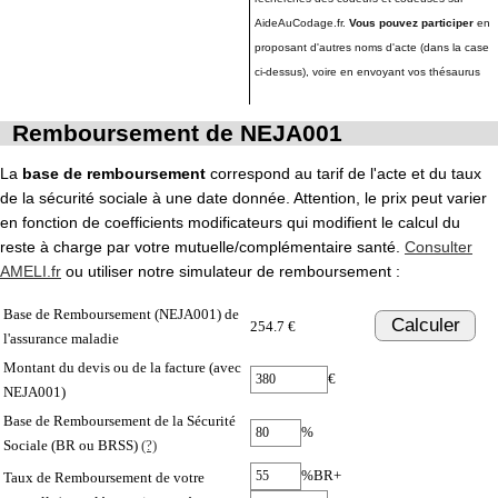
AideAuCodage.fr.
Vous pouvez participer
en
proposant d'autres noms d'acte (dans la case
ci-dessus), voire en envoyant vos thésaurus
Remboursement de NEJA001
La
base de remboursement
correspond au tarif de l'acte et du taux
de la sécurité sociale à une date donnée. Attention, le prix peut varier
en fonction de coefficients modificateurs qui modifient le calcul du
reste à charge par votre mutuelle/complémentaire santé.
Consulter
AMELI.fr
ou utiliser notre simulateur de remboursement :
Base de Remboursement (NEJA001) de
Calculer
254.7 €
l'assurance maladie
Montant du devis ou de la facture (avec
€
NEJA001)
Base de Remboursement de la Sécurité
%
Sociale (BR ou BRSS)
(?)
%BR+
Taux de Remboursement de votre