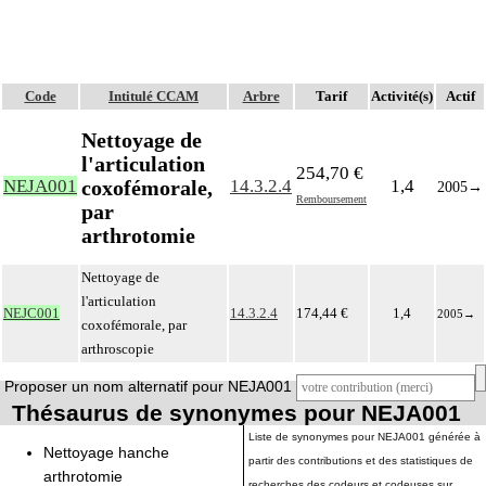
Code
Intitulé CCAM
Arbre
Tarif
Activité(s)
Actif
Nettoyage de
l'articulation
254,70 €
coxofémorale,
NEJA001
14.3.2.4
1,4
2005
→
Remboursement
par
arthrotomie
Nettoyage de
l'articulation
NEJC001
14.3.2.4
174,44 €
1,4
2005
→
coxofémorale, par
arthroscopie
Proposer un nom alternatif pour NEJA001
Thésaurus de synonymes pour NEJA001
Liste de synonymes pour NEJA001 générée à
Nettoyage hanche
partir des contributions et des statistiques de
arthrotomie
recherches des codeurs et codeuses sur