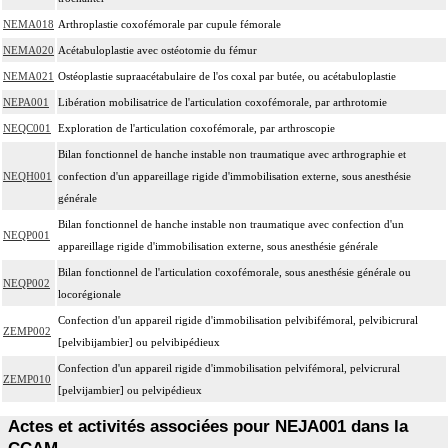
NEMA018
Arthroplastie coxofémorale par cupule fémorale
NEMA020
Acétabuloplastie avec ostéotomie du fémur
NEMA021
Ostéoplastie supraacétabulaire de l'os coxal par butée, ou acétabuloplastie
NEPA001
Libération mobilisatrice de l'articulation coxofémorale, par arthrotomie
NEQC001
Exploration de l'articulation coxofémorale, par arthroscopie
Bilan fonctionnel de hanche instable non traumatique avec arthrographie et
NEQH001
confection d'un appareillage rigide d'immobilisation externe, sous anesthésie
générale
Bilan fonctionnel de hanche instable non traumatique avec confection d'un
NEQP001
appareillage rigide d'immobilisation externe, sous anesthésie générale
Bilan fonctionnel de l'articulation coxofémorale, sous anesthésie générale ou
NEQP002
locorégionale
Confection d'un appareil rigide d'immobilisation pelvibifémoral, pelvibicrural
ZEMP002
[pelvibijambier] ou pelvibipédieux
Confection d'un appareil rigide d'immobilisation pelvifémoral, pelvicrural
ZEMP010
[pelvijambier] ou pelvipédieux
Actes et activités associées pour NEJA001 dans la