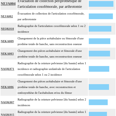
Évacuation de collection périprothétique de
NEJA004
l'articulation coxofémorale, par arthrotomie
Évacuation de collection de l'articulation coxofémorale,
NEJA002
par arthrotomie
Radiographie de l'articulation coxofémorale selon 1 ou 2
NEQK010
incidence
Changement de la pièce acétabulaire ou fémorale d'une
NEKA009
prothèse totale de hanche, sans reconstruction osseuse
Changement des pièces acétabulaire et fémorale d'une
NEKA003
prothèse totale de hanche, sans reconstruction osseuse
Radiographie de la ceinture pelvienne [du bassin] selon 1
NAQK071
incidence et radiographie unilatérale de l'articulation
coxofémorale selon 1 ou 2 incidence
Changement des pièces acétabulaire et fémorale d'une
NEKA006
prothèse totale de hanche, avec reconstruction et
ostéosynthèse de l'acétabulum et/ou du fémur
Radiographie de la ceinture pelvienne [du bassin] selon 2
NAQK007
incidences
Radiographie de la ceinture pelvienne [du bassin] selon 1
NAQK015