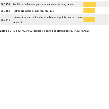
08C474
Prothèses de hanche pour traumatismes récents, niveau 4
08C483
Autres prothèses de hanche, niveau 3
Interventions sur la hanche et le fémur, âge inférieur à 18 ans,
08C041
niveau 1
Liste de GHM pour NEJA001 générée à partir des statistiques du PMSI français