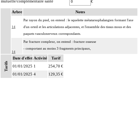
mutuelle/complémentaire santé
€
Arbre
Notes
Par rayon du pied, on entend : le squelette métatarsophalangien formant l'axe
14
d'un orteil et les articulations adjacentes, et l'ensemble des tissus mous et des
paquets vasculonerveux correspondants.
Par fracture complexe, on entend : fracture osseuse
- comportant au moins 3 fragments principaux,
14
- incoercible après réduction,
Date d'effet
Activité
Tarif
- avec enfoncement ostéochondral nécessitant un geste de relèvement.
Tarifs
01/01/2025
1
254,70 €
Par nettoyage d'une articulation [debridement], on entend :
01/01/2025
4
129,35 €
- résection localisée de synoviale, de replis synoviaux et/ou d'ostéophytes
14
- ablation de corps étrangers intraarticulaires, de fragments fibrocartilagineux
et/ou d'autres chondropathies localisées.
Par exérèse partielle d'un os, on entend :
- exérèse de fragment osseux, sans interruption de la continuité osseuse
14
- exérèse de lésion osseuse de surface : résection d'exostose ostéogénique,
d'apophysite...
- résection osseuse unicorticale : résection d'ostéome ostéoïde...
Par évidement d'un os, on entend :