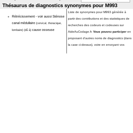
Thésaurus de diagnostics synonymes pour M993
Liste de synonymes pour M993 générée à
Rétrécissement - voir aussi Sténose
partir des contributions et des statistiques de
canal médullaire
(cervical, thoracique,
recherches des codeurs et codeuses sur
cause osseuse
lombaire)
(dû à)
AideAuCodage.fr.
Vous pouvez participer
en
proposant d'autres noms de diagnostics (dans
la case ci-dessus), voire en envoyant vos