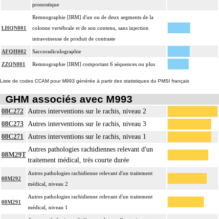
pronostique
Remnographie [IRM] d'un ou de deux segments de la
LHQN001
colonne vertébrale et de son contenu, sans injection
intraveineuse de produit de contraste
AFQH002
Saccoradiculographie
ZZQN001
Remnographie [IRM] comportant 6 séquences ou plus
Liste de codes CCAM pour M993 générée à partir des statistiques du PMSI français
GHM associés avec M993
08C272
Autres interventions sur le rachis, niveau 2
08C273
Autres interventions sur le rachis, niveau 3
08C271
Autres interventions sur le rachis, niveau 1
Autres pathologies rachidiennes relevant d'un
08M29T
traitement médical, très courte durée
Autres pathologies rachidienne relevant d'un traitement
08M292
médical, niveau 2
Autres pathologies rachidienne relevant d'un traitement
08M291
médical, niveau 1