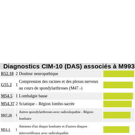
Diagnostics CIM-10 (DAS) associés à M993
R52.10
2
Douleur neuropathique
Compression des racines et des plexus nerveux
G55.2
1
au cours de spondylarthroses (M47.-)
M54.5
1
Lombalgie basse
M54.37
2
Sciatique - Région lombo-sacrée
Autres spondylarthroses avec radiculopathie - Région
M47.26
1
lombaire
Atteintes d'un disque lombaire et d'autres disques
M51.1
1
intervertébraux avec radiculopathie