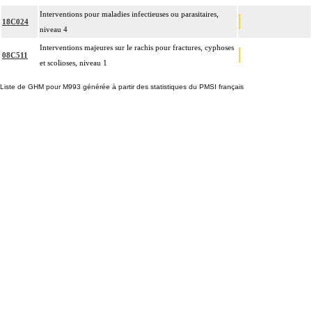
Interventions pour maladies infectieuses ou parasitaires,
18C024
niveau 4
Interventions majeures sur le rachis pour fractures, cyphoses
08C511
et scolioses, niveau 1
Liste de GHM pour M993 générée à partir des statistiques du PMSI français