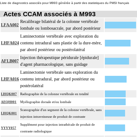
Liste de diagnostics associés pour M993 générée à partir des statistiques du PMSI français
Actes CCAM associés à M993
Recalibrage bilatéral de la colonne vertébrale
LFAA002
lombale ou lombosacrale, par abord postérieur
Laminectomie vertébrale avec exploration du
LHFA024
contenu intradural sans plastie de la dure-mère,
par abord postérieur ou postérolatéral
Injection thérapeutique péridurale [épidurale]
AFLB007
d'agent pharmacologique, sans guidage
Laminectomie vertébrale sans exploration du
LHFA016
contenu intradural, par abord postérieur ou
postérolatéral
LHQK007
Radiographie de la colonne vertébrale en totalité
AEQH001
Myélographie dorsale et/ou lombale
Scanographie d'un segment de la colonne vertébrale, sans
LHQK001
injection intraveineuse de produit de contraste
Supplément pour injection intrathécale de produit de
YYYY057
contraste radiologique