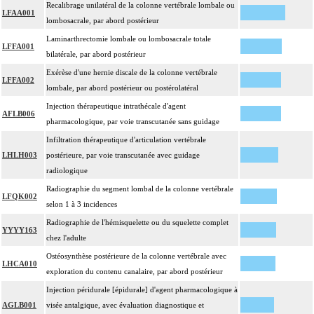
Recalibrage unilatéral de la colonne vertébrale lombale ou
LFAA001
lombosacrale, par abord postérieur
Laminarthrectomie lombale ou lombosacrale totale
LFFA001
bilatérale, par abord postérieur
Exérèse d'une hernie discale de la colonne vertébrale
LFFA002
lombale, par abord postérieur ou postérolatéral
Injection thérapeutique intrathécale d'agent
AFLB006
pharmacologique, par voie transcutanée sans guidage
Infiltration thérapeutique d'articulation vertébrale
LHLH003
postérieure, par voie transcutanée avec guidage
radiologique
Radiographie du segment lombal de la colonne vertébrale
LFQK002
selon 1 à 3 incidences
Radiographie de l'hémisquelette ou du squelette complet
YYYY163
chez l'adulte
Ostéosynthèse postérieure de la colonne vertébrale avec
LHCA010
exploration du contenu canalaire, par abord postérieur
Injection péridurale [épidurale] d'agent pharmacologique à
AGLB001
visée antalgique, avec évaluation diagnostique et