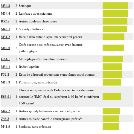
M54.3
2
Sciatique
M54.4
2
Lumbago avec sciatique
R52.2
2
Autres douleurs chroniques
M43.1
1
Spondylolisthésis
M51.2
1
Hernie d'un autre disque intervertébral précisé
Ostéoporose post-ménopausique avec fracture
M80.0
2
pathologique
G83.1
2
Monoplégie d'un membre inférieur
M54.1
1
Radiculopathie
F32.2
2
Épisode dépressif sévère sans symptômes psychotiques
M15.9
1
Polyarthrose, sans précision
Obésité sans précision de l'adulte avec indice de masse
E66.91
1
corporelle [IMC] égal ou supérieur à 40 kg/m² et inférieur
à 50 kg/m²
M47.2
1
Autres spondylarthroses avec radiculopathie
Z48.8
1
Autres soins de contrôle chirurgicaux précisés
M41.9
1
Scoliose, sans précision