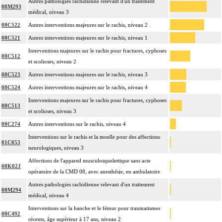
Autres pathologies rachidienne relevant d'un traitement
08M293
médical, niveau 3
08C522
Autres interventions majeures sur le rachis, niveau 2
08C521
Autres interventions majeures sur le rachis, niveau 1
Interventions majeures sur le rachis pour fractures, cyphoses
08C512
et scolioses, niveau 2
08C523
Autres interventions majeures sur le rachis, niveau 3
08C524
Autres interventions majeures sur le rachis, niveau 4
Interventions majeures sur le rachis pour fractures, cyphoses
08C513
et scolioses, niveau 3
08C274
Autres interventions sur le rachis, niveau 4
Interventions sur le rachis et la moelle pour des affections
01C053
neurologiques, niveau 3
Affections de l'appareil musculosquelettique sans acte
08K02J
opératoire de la CMD 08, avec anesthésie, en ambulatoire
Autres pathologies rachidienne relevant d'un traitement
08M294
médical, niveau 4
Interventions sur la hanche et le fémur pour traumatismes
08C492
récents, âge supérieur à 17 ans, niveau 2