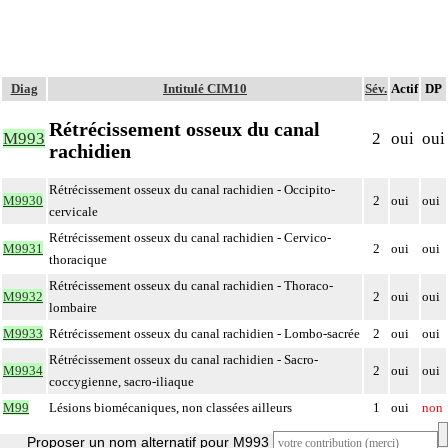
Diag
Intitulé CIM10
Sév.
Actif
DP
Rétrécissement osseux du canal
M993
2
oui
oui
rachidien
Rétrécissement osseux du canal rachidien - Occipito-
M9930
2
oui
oui
cervicale
Rétrécissement osseux du canal rachidien - Cervico-
M9931
2
oui
oui
thoracique
Rétrécissement osseux du canal rachidien - Thoraco-
M9932
2
oui
oui
lombaire
M9933
Rétrécissement osseux du canal rachidien - Lombo-sacrée
2
oui
oui
Rétrécissement osseux du canal rachidien - Sacro-
M9934
2
oui
oui
coccygienne, sacro-iliaque
M99
Lésions biomécaniques, non classées ailleurs
1
oui
non
Proposer un nom alternatif pour M993