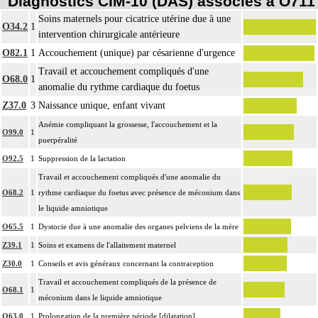
Diagnostics CIM-10 (DAS) associés à O711
Soins maternels pour cicatrice utérine due à une
O34.2
1
intervention chirurgicale antérieure
O82.1
1
Accouchement (unique) par césarienne d'urgence
Travail et accouchement compliqués d'une
O68.0
1
anomalie du rythme cardiaque du foetus
Z37.0
3
Naissance unique, enfant vivant
Anémie compliquant la grossesse, l'accouchement et la
O99.0
1
puerpéralité
O92.5
1
Suppression de la lactation
Travail et accouchement compliqués d'une anomalie du
O68.2
1
rythme cardiaque du foetus avec présence de méconium dans
le liquide amniotique
O65.5
1
Dystocie due à une anomalie des organes pelviens de la mère
Z39.1
1
Soins et examens de l'allaitement maternel
Z30.0
1
Conseils et avis généraux concernant la contraception
Travail et accouchement compliqués de la présence de
O68.1
1
méconium dans le liquide amniotique
O63.0
1
Prolongation de la première période [dilatation]