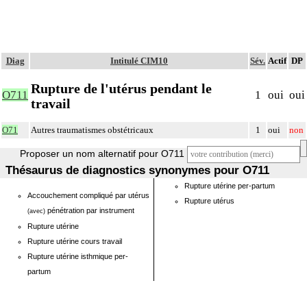
Diag
Intitulé CIM10
Sév.
Actif
DP
Rupture de l'utérus pendant le
O711
1
oui
oui
travail
O71
Autres traumatismes obstétricaux
1
oui
non
Proposer un nom alternatif pour O711
Thésaurus de diagnostics synonymes pour O711
Rupture utérine per-partum
Accouchement compliqué par utérus
Rupture utérus
pénétration par instrument
(avec)
Rupture utérine
Rupture utérine cours travail
Rupture utérine isthmique per-
partum