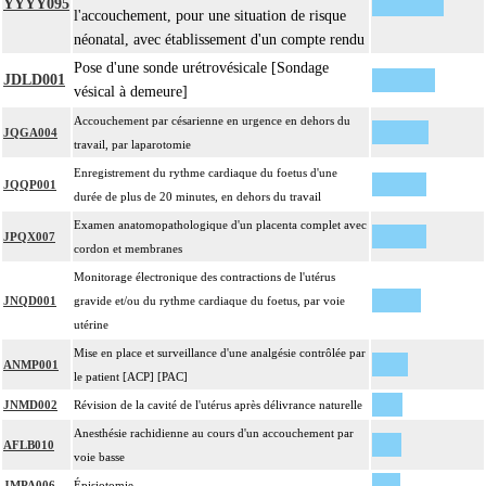
YYYY095
l'accouchement, pour une situation de risque
néonatal, avec établissement d'un compte rendu
Pose d'une sonde urétrovésicale [Sondage
JDLD001
vésical à demeure]
Accouchement par césarienne en urgence en dehors du
JQGA004
travail, par laparotomie
Enregistrement du rythme cardiaque du foetus d'une
JQQP001
durée de plus de 20 minutes, en dehors du travail
Examen anatomopathologique d'un placenta complet avec
JPQX007
cordon et membranes
Monitorage électronique des contractions de l'utérus
JNQD001
gravide et/ou du rythme cardiaque du foetus, par voie
utérine
Mise en place et surveillance d'une analgésie contrôlée par
ANMP001
le patient [ACP] [PAC]
JNMD002
Révision de la cavité de l'utérus après délivrance naturelle
Anesthésie rachidienne au cours d'un accouchement par
AFLB010
voie basse
JMPA006
Épisiotomie