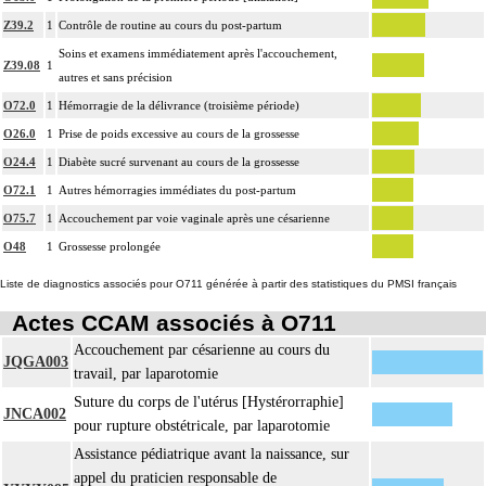
Z39.2
1
Contrôle de routine au cours du post-partum
Soins et examens immédiatement après l'accouchement,
Z39.08
1
autres et sans précision
O72.0
1
Hémorragie de la délivrance (troisième période)
O26.0
1
Prise de poids excessive au cours de la grossesse
O24.4
1
Diabète sucré survenant au cours de la grossesse
O72.1
1
Autres hémorragies immédiates du post-partum
O75.7
1
Accouchement par voie vaginale après une césarienne
O48
1
Grossesse prolongée
Liste de diagnostics associés pour O711 générée à partir des statistiques du PMSI français
Actes CCAM associés à O711
Accouchement par césarienne au cours du
JQGA003
travail, par laparotomie
Suture du corps de l'utérus [Hystérorraphie]
JNCA002
pour rupture obstétricale, par laparotomie
Assistance pédiatrique avant la naissance, sur
appel du praticien responsable de