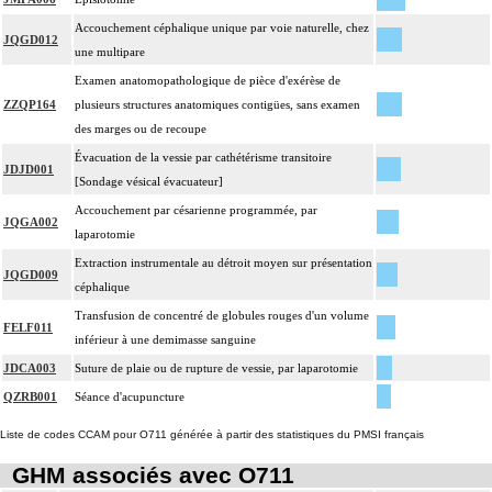
Accouchement céphalique unique par voie naturelle, chez
JQGD012
une multipare
Examen anatomopathologique de pièce d'exérèse de
ZZQP164
plusieurs structures anatomiques contigües, sans examen
des marges ou de recoupe
Évacuation de la vessie par cathétérisme transitoire
JDJD001
[Sondage vésical évacuateur]
Accouchement par césarienne programmée, par
JQGA002
laparotomie
Extraction instrumentale au détroit moyen sur présentation
JQGD009
céphalique
Transfusion de concentré de globules rouges d'un volume
FELF011
inférieur à une demimasse sanguine
JDCA003
Suture de plaie ou de rupture de vessie, par laparotomie
QZRB001
Séance d'acupuncture
Liste de codes CCAM pour O711 générée à partir des statistiques du PMSI français
GHM associés avec O711