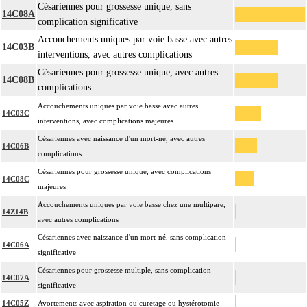
Césariennes pour grossesse unique, sans
14C08A
complication significative
Accouchements uniques par voie basse avec autres
14C03B
interventions, avec autres complications
Césariennes pour grossesse unique, avec autres
14C08B
complications
Accouchements uniques par voie basse avec autres
14C03C
interventions, avec complications majeures
Césariennes avec naissance d'un mort-né, avec autres
14C06B
complications
Césariennes pour grossesse unique, avec complications
14C08C
majeures
Accouchements uniques par voie basse chez une multipare,
14Z14B
avec autres complications
Césariennes avec naissance d'un mort-né, sans complication
14C06A
significative
Césariennes pour grossesse multiple, sans complication
14C07A
significative
14C05Z
Avortements avec aspiration ou curetage ou hystérotomie