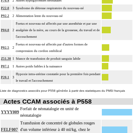
P70.4
2
Autres hypoglycémies néonatales
P22.0
3
Syndrome de détresse respiratoire du nouveau-né
P92.2
2
Alimentation lente du nouveau-né
Foetus et nouveau-né affectés par une anesthésie et par une
P04.0
2
analgésie de la mère, au cours de la grossesse, du travail et de
l'accouchement
Foetus et nouveau-né affectés par d'autres formes de
P02.5
2
compression du cordon ombilical
Z51.30
1
Séance de transfusion de produit sanguin labile
P07.1
1
Autres poids faibles à la naissance
Hypoxie intra-utérine constatée pour la première fois pendant
P20.1
3
le travail et l'accouchement
Liste de diagnostics associés pour P558 générée à partir des statistiques du PMSI français
Actes CCAM associés à P558
Forfait de néonatalogie en unité de
YYYY009
néonatalogie
Transfusion de concentré de globules rouges
FELF007
d'un volume inférieur à 40 ml/kg, chez le