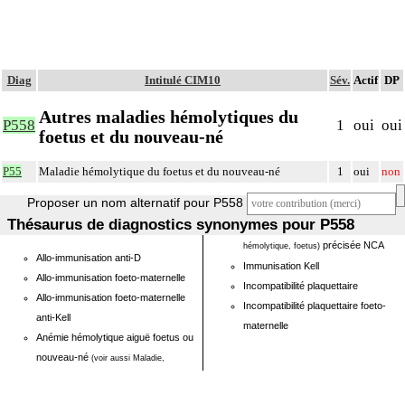
Diag
Intitulé CIM10
Sév.
Actif
DP
Autres maladies hémolytiques du
P558
1
oui
oui
foetus et du nouveau-né
P55
Maladie hémolytique du foetus et du nouveau-né
1
oui
non
Proposer un nom alternatif pour P558
Thésaurus de diagnostics synonymes pour P558
précisée NCA
hémolytique, foetus)
Allo-immunisation anti-D
Immunisation Kell
Allo-immunisation foeto-maternelle
Incompatibilité plaquettaire
Allo-immunisation foeto-maternelle
Incompatibilité plaquettaire foeto-
anti-Kell
maternelle
Anémie hémolytique aiguë foetus ou
nouveau-né
(voir aussi Maladie,