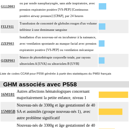
ou par sonde nasopharyngée, sans aide inspiratoire, avec
GLLD003
pression expiratoire positive [VS-PEP] [Continuous
positive airway pressure] [CPAP], par 24 heures
Transfusion de concentré de globules rouges d'un volume
FELF011
inférieur à une demimasse sanguine
Installation d'un nouveau-né en incubateur à la naissance,
ZZEP003
avec ventilation spontanée au masque facial avec pression
expiratoire positive [VS-PEP] ou ventilation mécanique
Séance de photothérapie corporelle totale, par rayons
QZRP003
ultraviolets A [UVA] ou ultraviolets B [UVB]
Liste de codes CCAM pour P558 générée à partir des statistiques du PMSI français
GHM associés avec P558
Autres affections hématologiques concernant
16M181
majoritairement la petite enfance, niveau 1
Nouveau-nés de 3300g et âge gestationnel de 40
15M05B
SA et assimilés (groupe nouveau-nés 1), avec
autre problème significatif
Nouveau-nés de 3300g et âge gestationnel de 40