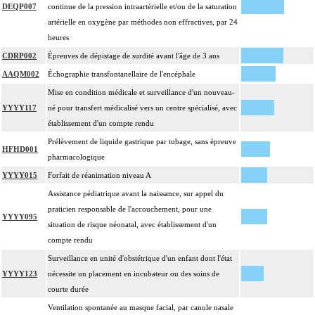
DEQP007
continue de la pression intraartérielle et/ou de la saturation
artérielle en oxygène par méthodes non effractives, par 24
heures
CDRP002
Épreuves de dépistage de surdité avant l'âge de 3 ans
AAQM002
Échographie transfontanellaire de l'encéphale
Mise en condition médicale et surveillance d'un nouveau-
YYYY117
né pour transfert médicalisé vers un centre spécialisé, avec
établissement d'un compte rendu
Prélèvement de liquide gastrique par tubage, sans épreuve
HFHD001
pharmacologique
YYYY015
Forfait de réanimation niveau A
Assistance pédiatrique avant la naissance, sur appel du
praticien responsable de l'accouchement, pour une
YYYY095
situation de risque néonatal, avec établissement d'un
compte rendu
Surveillance en unité d'obstétrique d'un enfant dont l'état
YYYY123
nécessite un placement en incubateur ou des soins de
courte durée
Ventilation spontanée au masque facial, par canule nasale