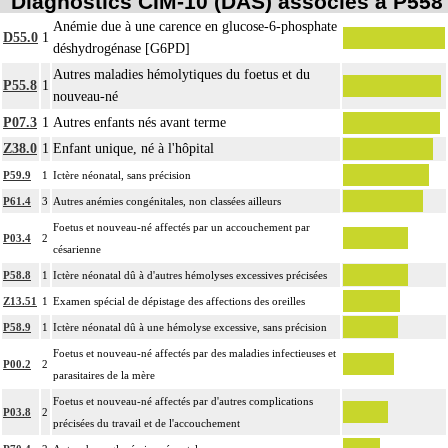
Diagnostics CIM-10 (DAS) associés à P558
Anémie due à une carence en glucose-6-phosphate
D55.0
1
déshydrogénase [G6PD]
Autres maladies hémolytiques du foetus et du
P55.8
1
nouveau-né
P07.3
1
Autres enfants nés avant terme
Z38.0
1
Enfant unique, né à l'hôpital
P59.9
1
Ictère néonatal, sans précision
P61.4
3
Autres anémies congénitales, non classées ailleurs
Foetus et nouveau-né affectés par un accouchement par
P03.4
2
césarienne
P58.8
1
Ictère néonatal dû à d'autres hémolyses excessives précisées
Z13.51
1
Examen spécial de dépistage des affections des oreilles
P58.9
1
Ictère néonatal dû à une hémolyse excessive, sans précision
Foetus et nouveau-né affectés par des maladies infectieuses et
P00.2
2
parasitaires de la mère
Foetus et nouveau-né affectés par d'autres complications
P03.8
2
précisées du travail et de l'accouchement