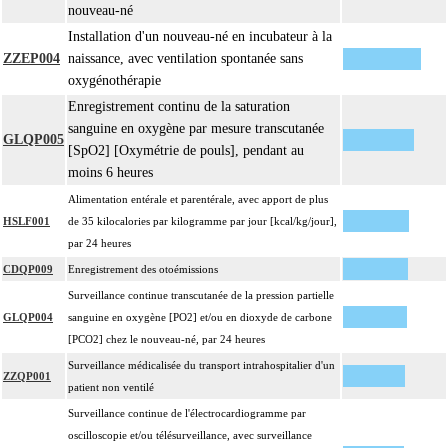
nouveau-né
Installation d'un nouveau-né en incubateur à la
ZZEP004
naissance, avec ventilation spontanée sans
oxygénothérapie
Enregistrement continu de la saturation
sanguine en oxygène par mesure transcutanée
GLQP005
[SpO2] [Oxymétrie de pouls], pendant au
moins 6 heures
Alimentation entérale et parentérale, avec apport de plus
HSLF001
de 35 kilocalories par kilogramme par jour [kcal/kg/jour],
par 24 heures
CDQP009
Enregistrement des otoémissions
Surveillance continue transcutanée de la pression partielle
GLQP004
sanguine en oxygène [PO2] et/ou en dioxyde de carbone
[PCO2] chez le nouveau-né, par 24 heures
Surveillance médicalisée du transport intrahospitalier d'un
ZZQP001
patient non ventilé
Surveillance continue de l'électrocardiogramme par
oscilloscopie et/ou télésurveillance, avec surveillance