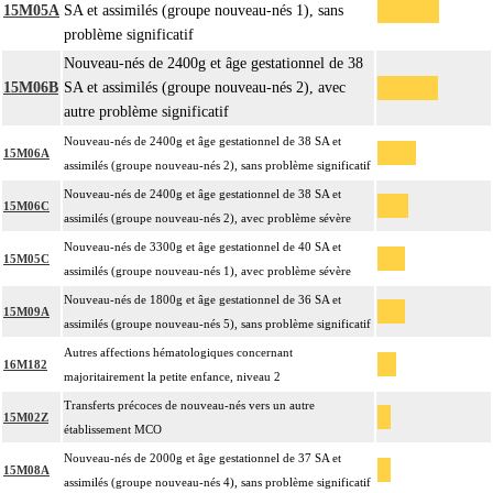
15M05A
SA et assimilés (groupe nouveau-nés 1), sans
problème significatif
Nouveau-nés de 2400g et âge gestationnel de 38
15M06B
SA et assimilés (groupe nouveau-nés 2), avec
autre problème significatif
Nouveau-nés de 2400g et âge gestationnel de 38 SA et
15M06A
assimilés (groupe nouveau-nés 2), sans problème significatif
Nouveau-nés de 2400g et âge gestationnel de 38 SA et
15M06C
assimilés (groupe nouveau-nés 2), avec problème sévère
Nouveau-nés de 3300g et âge gestationnel de 40 SA et
15M05C
assimilés (groupe nouveau-nés 1), avec problème sévère
Nouveau-nés de 1800g et âge gestationnel de 36 SA et
15M09A
assimilés (groupe nouveau-nés 5), sans problème significatif
Autres affections hématologiques concernant
16M182
majoritairement la petite enfance, niveau 2
Transferts précoces de nouveau-nés vers un autre
15M02Z
établissement MCO
Nouveau-nés de 2000g et âge gestationnel de 37 SA et
15M08A
assimilés (groupe nouveau-nés 4), sans problème significatif