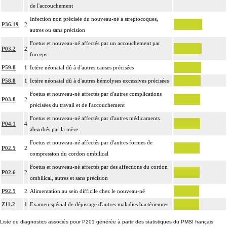
de l'accouchement
Infection non précisée du nouveau-né à streptocoques,
P36.19
2
autres ou sans précision
Foetus et nouveau-né affectés par un accouchement par
P03.2
2
forceps
P59.8
1
Ictère néonatal dû à d'autres causes précisées
P58.8
1
Ictère néonatal dû à d'autres hémolyses excessives précisées
Foetus et nouveau-né affectés par d'autres complications
P03.8
2
précisées du travail et de l'accouchement
Foetus et nouveau-né affectés par d'autres médicaments
P04.1
4
absorbés par la mère
Foetus et nouveau-né affectés par d'autres formes de
P02.5
2
compression du cordon ombilical
Foetus et nouveau-né affectés par des affections du cordon
P02.6
2
ombilical, autres et sans précision
P92.5
2
Alimentation au sein difficile chez le nouveau-né
Z11.2
1
Examen spécial de dépistage d'autres maladies bactériennes
Liste de diagnostics associés pour P201 générée à partir des statistiques du PMSI français