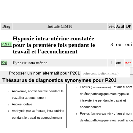
Diag
Intitulé CIM10
Sév.
Actif
DP
Hypoxie intra-utérine constatée
pour la première fois pendant le
P201
3
oui
oui
travail et l'accouchement
P20
Hypoxie intra-utérine
1
oui
non
Proposer un nom alternatif pour P201
Thésaurus de diagnostics synonymes pour P201
Foetus
- cf aussi nom
(ou nouveau-né)
Anoxémie, anoxie foetale pendant le
de état pathologique avec hypoxie
travail et accouchement
intra-utérine pendant le travail et
Anoxie foetale
accouchement
Asphyxie
foetale, intra-utérine
(due à)
Foetus
- cf aussi nom
(ou nouveau-né)
pendant le travail et accouchement
de état pathologique avec souffrance