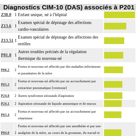
Diagnostics CIM-10 (DAS) associés à P201
Z38.0
1
Enfant unique, né à l'hôpital
Examen spécial de dépistage des affections
Z13.6
1
cardio-vasculaires
Examen spécial de dépistage des affections des
Z13.51
1
oreilles
Autres troubles précisés de la régulation
P81.8
1
thermique du nouveau-né
Foetus et nouveau-né affectés par des maladies infectieuses
P00.2
2
et parasitaires de la mère
Foetus et nouveau-né affectés par un accouchement par
P03.3
2
extracteur pneumatique [ventouse]
P24.8
2
Autres syndromes néonatals d'aspiration
P24.1
2
Aspiration néonatale de liquide amniotique et de mucus
Foetus et nouveau-né affectés par un accouchement par
P03.4
2
césarienne
Foetus et nouveau-né affectés par une anesthésie et par une
P04.0
2
analgésie de la mère, au cours de la grossesse, du travail et