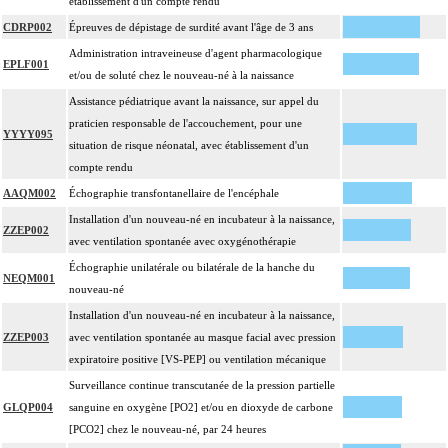
établissement d'un compte rendu
CDRP002
Épreuves de dépistage de surdité avant l'âge de 3 ans
Administration intraveineuse d'agent pharmacologique
EPLF001
et/ou de soluté chez le nouveau-né à la naissance
Assistance pédiatrique avant la naissance, sur appel du
praticien responsable de l'accouchement, pour une
YYYY095
situation de risque néonatal, avec établissement d'un
compte rendu
AAQM002
Échographie transfontanellaire de l'encéphale
Installation d'un nouveau-né en incubateur à la naissance,
ZZEP002
avec ventilation spontanée avec oxygénothérapie
Échographie unilatérale ou bilatérale de la hanche du
NEQM001
nouveau-né
Installation d'un nouveau-né en incubateur à la naissance,
ZZEP003
avec ventilation spontanée au masque facial avec pression
expiratoire positive [VS-PEP] ou ventilation mécanique
Surveillance continue transcutanée de la pression partielle
GLQP004
sanguine en oxygène [PO2] et/ou en dioxyde de carbone
[PCO2] chez le nouveau-né, par 24 heures