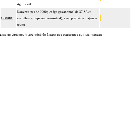
significatif
Nouveau-nés de 2000g et âge gestationnel de 37 SA et
15M08C
assimilés (groupe nouveau-nés 4), avec problème majeur ou
sévère
Liste de GHM pour P201 générée à partir des statistiques du PMSI français