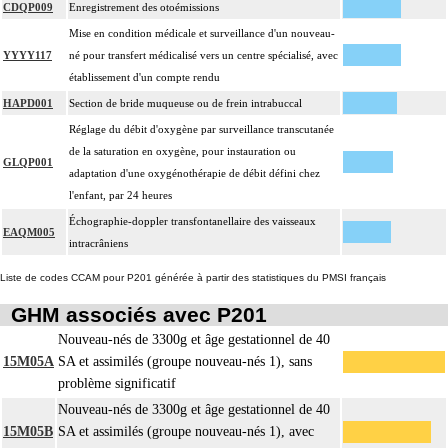
CDQP009
Enregistrement des otoémissions
Mise en condition médicale et surveillance d'un nouveau-
YYYY117
né pour transfert médicalisé vers un centre spécialisé, avec
établissement d'un compte rendu
HAPD001
Section de bride muqueuse ou de frein intrabuccal
Réglage du débit d'oxygène par surveillance transcutanée
de la saturation en oxygène, pour instauration ou
GLQP001
adaptation d'une oxygénothérapie de débit défini chez
l'enfant, par 24 heures
Échographie-doppler transfontanellaire des vaisseaux
EAQM005
intracrâniens
Liste de codes CCAM pour P201 générée à partir des statistiques du PMSI français
GHM associés avec P201
Nouveau-nés de 3300g et âge gestationnel de 40
15M05A
SA et assimilés (groupe nouveau-nés 1), sans
problème significatif
Nouveau-nés de 3300g et âge gestationnel de 40
15M05B
SA et assimilés (groupe nouveau-nés 1), avec