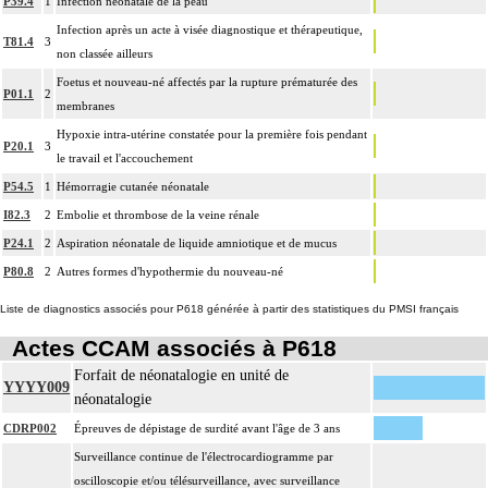
P39.4
1
Infection néonatale de la peau
Infection après un acte à visée diagnostique et thérapeutique,
T81.4
3
non classée ailleurs
Foetus et nouveau-né affectés par la rupture prématurée des
P01.1
2
membranes
Hypoxie intra-utérine constatée pour la première fois pendant
P20.1
3
le travail et l'accouchement
P54.5
1
Hémorragie cutanée néonatale
I82.3
2
Embolie et thrombose de la veine rénale
P24.1
2
Aspiration néonatale de liquide amniotique et de mucus
P80.8
2
Autres formes d'hypothermie du nouveau-né
Liste de diagnostics associés pour P618 générée à partir des statistiques du PMSI français
Actes CCAM associés à P618
Forfait de néonatalogie en unité de
YYYY009
néonatalogie
CDRP002
Épreuves de dépistage de surdité avant l'âge de 3 ans
Surveillance continue de l'électrocardiogramme par
oscilloscopie et/ou télésurveillance, avec surveillance