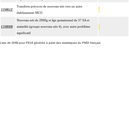
Transferts précoces de nouveau-nés vers un autre
15M02Z
établissement MCO
Nouveau-nés de 2000g et âge gestationnel de 37 SA et
15M08B
assimilés (groupe nouveau-nés 4), avec autre problème
significatif
Liste de GHM pour P618 générée à partir des statistiques du PMSI français