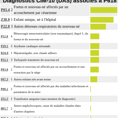
Diagnostics CIM-10 (DAS) associés à P618
Foetus et nouveau-né affectés par un
P03.4
2
accouchement par césarienne
Z38.0
1
Enfant unique, né à l'hôpital
P22.8
3
Autres détresses respiratoires du nouveau-né
Hémorragie intraventriculaire (non traumatique), degré 1, du
P52.0
4
foetus et du nouveau-né
P29.1
3
Arythmie cardiaque néonatale
R16.0
1
Hépatomégalie, non classée ailleurs
P22.1
3
Tachypnée transitoire du nouveau-né
Foetus et nouveau-né affectés par un accouchement et une
P03.0
2
extraction par le siège
P07.3
1
Autres enfants nés avant terme
Foetus et nouveau-né affectés par des maladies infectieuses et
P00.2
2
parasitaires de la mère
Z51.3
1
Transfusion sanguine (sans mention de diagnostic)
Autres staphylocoques, cause de maladies classées dans
B95.7
2
d'autres chapitres