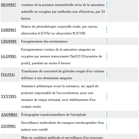
DEQP007
continue de la pression intraartérielle et/ou de la saturation
artérielle en oxygène par méthodes non effractives, par 24
heures
Séance de photothérapie corporelle totale, par rayons
QZRP003
ultraviolets A [UVA] ou ultraviolets B [UVB]
CDQP009
Enregistrement des otoémissions
Enregistrement continu de la saturation sanguine en
GLQP005
oxygène par mesure transcutanée [SpO2] [Oxymétrie de
pouls], pendant au moins 6 heures
Transfusion de concentré de globules rouges d'un volume
FELF011
inférieur à une demimasse sanguine
Assistance pédiatrique avant la naissance, sur appel du
praticien responsable de l'accouchement, pour une
YYYY095
situation de risque néonatal, avec établissement d'un
compte rendu
AAQM002
Échographie transfontanellaire de l'encéphale
Surveillance médicalisée du transport intrahospitalier d'un
ZZQP001
patient non ventilé
Mise en condition médicale et surveillance d'un nouveau-