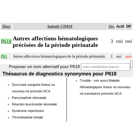
Diag
Intitulé CIM10
Sév.
Actif
DP
Autres affections hématologiques
P618
3
oui
oui
précisées de la période périnatale
P61
Autres affections hématologiques de la période périnatale
1
oui
non
Proposer un nom alternatif pour P618
Thésaurus de diagnostics synonymes pour P618
Trouble - voir aussi Maladie
Dyscrasie sanguine foetus ou
hématologiques foetus ou nouveau-
nouveau-né précisée NCA
né transitoires précisés NCA
Pancytopénie néonatale
Réaction leucémoïde néonatale
Syndrome reperfusion
Thrombopénie foetale