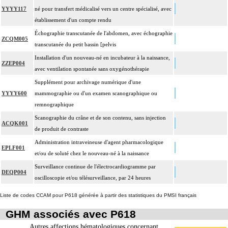
YYYY117
né pour transfert médicalisé vers un centre spécialisé, avec
établissement d'un compte rendu
Échographie transcutanée de l'abdomen, avec échographie
ZCQM005
transcutanée du petit bassin [pelvis
Installation d'un nouveau-né en incubateur à la naissance,
ZZEP004
avec ventilation spontanée sans oxygénothérapie
Supplément pour archivage numérique d'une
YYYY600
mammographie ou d'un examen scanographique ou
remnographique
Scanographie du crâne et de son contenu, sans injection
ACQK001
de produit de contraste
Administration intraveineuse d'agent pharmacologique
EPLF001
et/ou de soluté chez le nouveau-né à la naissance
Surveillance continue de l'électrocardiogramme par
DEQP004
oscilloscopie et/ou télésurveillance, par 24 heures
Liste de codes CCAM pour P618 générée à partir des statistiques du PMSI français
GHM associés avec P618
Autres affections hématologiques concernant