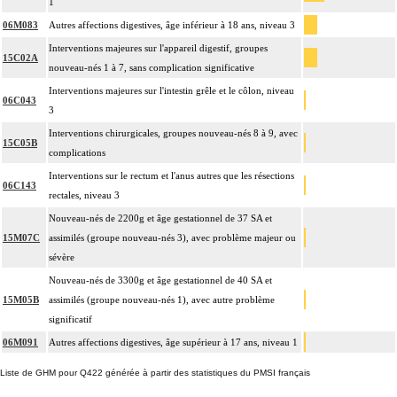
1
06M083
Autres affections digestives, âge inférieur à 18 ans, niveau 3
Interventions majeures sur l'appareil digestif, groupes
15C02A
nouveau-nés 1 à 7, sans complication significative
Interventions majeures sur l'intestin grêle et le côlon, niveau
06C043
3
Interventions chirurgicales, groupes nouveau-nés 8 à 9, avec
15C05B
complications
Interventions sur le rectum et l'anus autres que les résections
06C143
rectales, niveau 3
Nouveau-nés de 2200g et âge gestationnel de 37 SA et
15M07C
assimilés (groupe nouveau-nés 3), avec problème majeur ou
sévère
Nouveau-nés de 3300g et âge gestationnel de 40 SA et
15M05B
assimilés (groupe nouveau-nés 1), avec autre problème
significatif
06M091
Autres affections digestives, âge supérieur à 17 ans, niveau 1
Liste de GHM pour Q422 générée à partir des statistiques du PMSI français