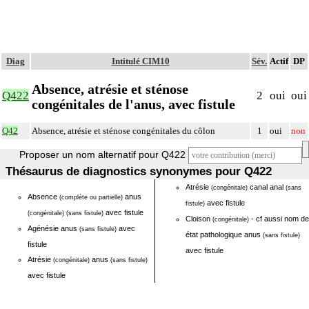
Diag
Intitulé CIM10
Sév.
Actif
DP
Absence, atrésie et sténose
Q422
2
oui
oui
congénitales de l'anus, avec fistule
Q42
Absence, atrésie et sténose congénitales du côlon
1
oui
non
Proposer un nom alternatif pour Q422
Thésaurus de diagnostics synonymes pour Q422
Atrésie
canal anal
(congénitale)
(sans
Absence
anus
(complète ou partielle)
avec fistule
fistule)
avec fistule
(congénitale)
(sans fistule)
Cloison
- cf aussi nom de
(congénitale)
Agénésie anus
avec
(sans fistule)
état pathologique anus
(sans fistule)
fistule
avec fistule
Atrésie
anus
(congénitale)
(sans fistule)
avec fistule