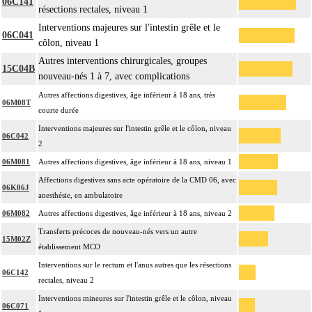
06C141
résections rectales, niveau 1
Interventions majeures sur l'intestin grêle et le
06C041
côlon, niveau 1
Autres interventions chirurgicales, groupes
15C04B
nouveau-nés 1 à 7, avec complications
Autres affections digestives, âge inférieur à 18 ans, très
06M08T
courte durée
Interventions majeures sur l'intestin grêle et le côlon, niveau
06C042
2
06M081
Autres affections digestives, âge inférieur à 18 ans, niveau 1
Affections digestives sans acte opératoire de la CMD 06, avec
06K06J
anesthésie, en ambulatoire
06M082
Autres affections digestives, âge inférieur à 18 ans, niveau 2
Transferts précoces de nouveau-nés vers un autre
15M02Z
établissement MCO
Interventions sur le rectum et l'anus autres que les résections
06C142
rectales, niveau 2
Interventions mineures sur l'intestin grêle et le côlon, niveau
06C071