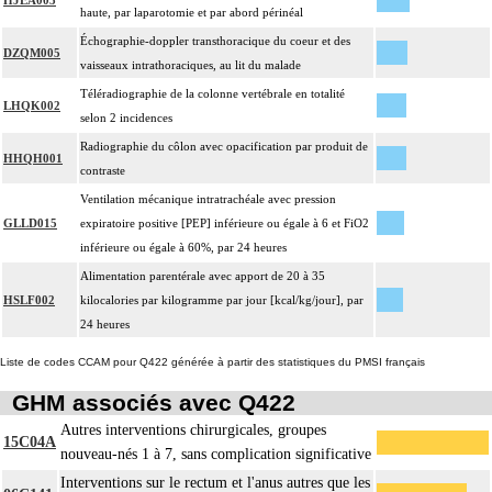
HJEA003
haute, par laparotomie et par abord périnéal
Échographie-doppler transthoracique du coeur et des
DZQM005
vaisseaux intrathoraciques, au lit du malade
Téléradiographie de la colonne vertébrale en totalité
LHQK002
selon 2 incidences
Radiographie du côlon avec opacification par produit de
HHQH001
contraste
Ventilation mécanique intratrachéale avec pression
GLLD015
expiratoire positive [PEP] inférieure ou égale à 6 et FiO2
inférieure ou égale à 60%, par 24 heures
Alimentation parentérale avec apport de 20 à 35
HSLF002
kilocalories par kilogramme par jour [kcal/kg/jour], par
24 heures
Liste de codes CCAM pour Q422 générée à partir des statistiques du PMSI français
GHM associés avec Q422
Autres interventions chirurgicales, groupes
15C04A
nouveau-nés 1 à 7, sans complication significative
Interventions sur le rectum et l'anus autres que les