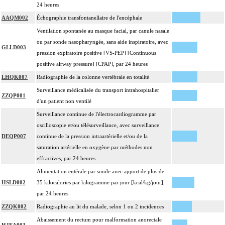
24 heures
AAQM002
Échographie transfontanellaire de l'encéphale
Ventilation spontanée au masque facial, par canule nasale
ou par sonde nasopharyngée, sans aide inspiratoire, avec
GLLD003
pression expiratoire positive [VS-PEP] [Continuous
positive airway pressure] [CPAP], par 24 heures
LHQK007
Radiographie de la colonne vertébrale en totalité
Surveillance médicalisée du transport intrahospitalier
ZZQP001
d'un patient non ventilé
Surveillance continue de l'électrocardiogramme par
oscilloscopie et/ou télésurveillance, avec surveillance
DEQP007
continue de la pression intraartérielle et/ou de la
saturation artérielle en oxygène par méthodes non
effractives, par 24 heures
Alimentation entérale par sonde avec apport de plus de
HSLD002
35 kilocalories par kilogramme par jour [kcal/kg/jour],
par 24 heures
ZZQK002
Radiographie au lit du malade, selon 1 ou 2 incidences
Abaissement du rectum pour malformation anorectale