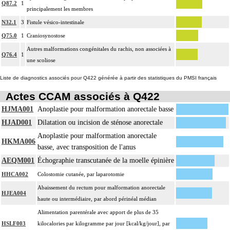
Q87.2
1
principalement les membres
N32.1
3
Fistule vésico-intestinale
Q75.0
1
Craniosynostose
Autres malformations congénitales du rachis, non associées à
Q76.4
1
une scoliose
Liste de diagnostics associés pour Q422 générée à partir des statistiques du PMSI français
Actes CCAM associés à Q422
HJMA001
Anoplastie pour malformation anorectale basse
HJAD001
Dilatation ou incision de sténose anorectale
Anoplastie pour malformation anorectale
HKMA006
basse, avec transposition de l'anus
AEQM001
Échographie transcutanée de la moelle épinière
HHCA002
Colostomie cutanée, par laparotomie
Abaissement du rectum pour malformation anorectale
HJEA004
haute ou intermédiaire, par abord périnéal médian
Alimentation parentérale avec apport de plus de 35
HSLF003
kilocalories par kilogramme par jour [kcal/kg/jour], par