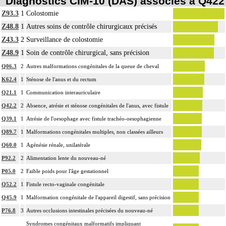
Diagnostics CIM-10 (DAS) associés à Q422
Z93.3
1
Colostomie
Z48.8
1
Autres soins de contrôle chirurgicaux précisés
Z43.3
2
Surveillance de colostomie
Z48.9
1
Soin de contrôle chirurgical, sans précision
Q06.3
2
Autres malformations congénitales de la queue de cheval
K62.4
1
Sténose de l'anus et du rectum
Q21.1
1
Communication interauriculaire
Q42.2
2
Absence, atrésie et sténose congénitales de l'anus, avec fistule
Q39.1
1
Atrésie de l'oesophage avec fistule trachéo-oesophagienne
Q89.7
1
Malformations congénitales multiples, non classées ailleurs
Q60.0
1
Agénésie rénale, unilatérale
P92.2
2
Alimentation lente du nouveau-né
P05.0
2
Faible poids pour l'âge gestationnel
Q52.2
1
Fistule recto-vaginale congénitale
Q45.9
1
Malformation congénitale de l'appareil digestif, sans précision
P76.8
3
Autres occlusions intestinales précisées du nouveau-né
Syndromes congénitaux malformatifs impliquant