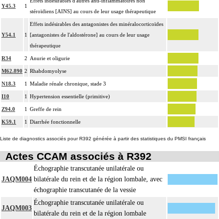
Effets indésirables d'autres anti-inflammatoires non
Y45.3
1
stéroïdiens [AINS] au cours de leur usage thérapeutique
Effets indésirables des antagonistes des minéralocorticoïdes
Y54.1
1
[antagonistes de l'aldostérone] au cours de leur usage
thérapeutique
R34
2
Anurie et oligurie
M62.890
2
Rhabdomyolyse
N18.3
1
Maladie rénale chronique, stade 3
I10
1
Hypertension essentielle (primitive)
Z94.0
1
Greffe de rein
K59.1
1
Diarrhée fonctionnelle
Liste de diagnostics associés pour R392 générée à partir des statistiques du PMSI français
Actes CCAM associés à R392
Échographie transcutanée unilatérale ou
JAQM004
bilatérale du rein et de la région lombale, avec
échographie transcutanée de la vessie
Échographie transcutanée unilatérale ou
JAQM003
bilatérale du rein et de la région lombale