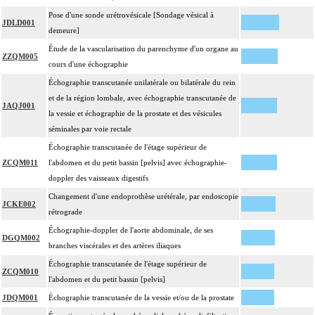
Pose d'une sonde urétrovésicale [Sondage vésical à
JDLD001
demeure]
Étude de la vascularisation du parenchyme d'un organe au
ZZQM005
cours d'une échographie
Échographie transcutanée unilatérale ou bilatérale du rein
et de la région lombale, avec échographie transcutanée de
JAQJ001
la vessie et échographie de la prostate et des vésicules
séminales par voie rectale
Échographie transcutanée de l'étage supérieur de
ZCQM011
l'abdomen et du petit bassin [pelvis] avec échographie-
doppler des vaisseaux digestifs
Changement d'une endoprothèse urétérale, par endoscopie
JCKE002
rétrograde
Échographie-doppler de l'aorte abdominale, de ses
DGQM002
branches viscérales et des artères iliaques
Échographie transcutanée de l'étage supérieur de
ZCQM010
l'abdomen et du petit bassin [pelvis]
JDQM001
Échographie transcutanée de la vessie et/ou de la prostate