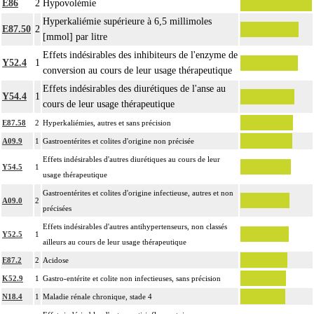
E86
2
Hypovolémie
Hyperkaliémie supérieure à 6,5 millimoles
E87.50
2
[mmol] par litre
Effets indésirables des inhibiteurs de l'enzyme de
Y52.4
1
conversion au cours de leur usage thérapeutique
Effets indésirables des diurétiques de l'anse au
Y54.4
1
cours de leur usage thérapeutique
E87.58
2
Hyperkaliémies, autres et sans précision
A09.9
1
Gastroentérites et colites d'origine non précisée
Effets indésirables d'autres diurétiques au cours de leur
Y54.5
1
usage thérapeutique
Gastroentérites et colites d'origine infectieuse, autres et non
A09.0
2
précisées
Effets indésirables d'autres antihypertenseurs, non classés
Y52.5
1
ailleurs au cours de leur usage thérapeutique
E87.2
2
Acidose
K52.9
1
Gastro-entérite et colite non infectieuses, sans précision
N18.4
1
Maladie rénale chronique, stade 4