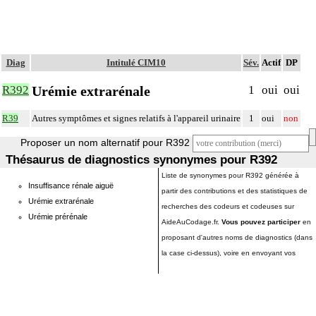
Diag
Intitulé CIM10
Sév.
Actif
DP
Urémie extrarénale
R392
1
oui
oui
R39
Autres symptômes et signes relatifs à l'appareil urinaire
1
oui
non
Proposer un nom alternatif pour R392
Thésaurus de diagnostics synonymes pour R392
Liste de synonymes pour R392 générée à
Insuffisance rénale aiguë
partir des contributions et des statistiques de
Urémie extrarénale
recherches des codeurs et codeuses sur
Urémie prérénale
AideAuCodage.fr.
Vous pouvez participer
en
proposant d'autres noms de diagnostics (dans
la case ci-dessus), voire en envoyant vos