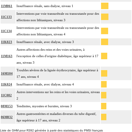
11M061
Insuffisance rénale, sans dialyse, niveau 1
Interventions par voie transurétrale ou transcutanée pour des
11C133
affections non lithiasiques, niveau 3
Interventions par voie transurétrale ou transcutanée pour des
11C134
affections non lithiasiques, niveau 4
11K023
Insuffisance rénale, avec dialyse, niveau 3
Autres affections des reins et des voies urinaires, à
11M163
l'exception de celles d'origine diabétique, âge supérieur à 17
ans, niveau 3
Troubles sévères de la lignée érythrocytaire, âge supérieur à
16M104
17 ans, niveau 4
11K024
Insuffisance rénale, avec dialyse, niveau 4
Autres interventions sur les reins et les voies urinaires, niveau
11C082
2
08M153
Tendinites, myosites et bursites, niveau 3
Autres gastroentérites et maladies diverses du tube digestif,
06M032
âge supérieur à 17 ans, niveau 2
Liste de GHM pour R392 générée à partir des statistiques du PMSI français