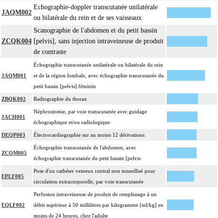
Echographie-doppler transcutanée unilatérale
JAQM002
ou bilatérale du rein et de ses vaisseaux
Scanographie de l'abdomen et du petit bassin
ZCQK004
[pelvis], sans injection intraveineuse de produit
de contraste
Échographie transcutanée unilatérale ou bilatérale du rein
JAQM001
et de la région lombale, avec échographie transcutanée du
petit bassin [pelvis] féminin
ZBQK002
Radiographie du thorax
Néphrostomie, par voie transcutanée avec guidage
JACH001
échographique et/ou radiologique
DEQP003
Électrocardiographie sur au moins 12 dérivations
Échographie transcutanée de l'abdomen, avec
ZCQM005
échographie transcutanée du petit bassin [pelvis
Pose d'un cathéter veineux central non tunnellisé pour
EPLF005
circulation extracorporelle, par voie transcutanée
Perfusion intraveineuse de produit de remplissage à un
EQLF002
débit supérieur à 50 millilitres par kilogramme [ml/kg] en
moins de 24 heures, chez l'adulte