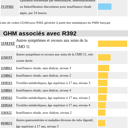
Épuration extrarénale par hémodialyse, hémodiafiltration
JVJF002
ou hémofiltration discontinue pour insuffisance rénale
aigüe, par 24 heures
Liste de codes CCAM pour R392 générée à partir des statistiques du PMSI français
GHM associés avec R392
Autres symptômes et recours aux soins de la
11M19Z
CMD 11
Autres symptômes et recours aux soins de la CMD 11, très
11M19T
courte durée
11M063
Insuffisance rénale, sans dialyse, niveau 3
11M062
Insuffisance rénale, sans dialyse, niveau 2
10M163
Troubles métaboliques, âge supérieur à 17 ans, niveau 3
11M064
Insuffisance rénale, sans dialyse, niveau 4
10M162
Troubles métaboliques, âge supérieur à 17 ans, niveau 2
10M164
Troubles métaboliques, âge supérieur à 17 ans, niveau 4
11K022
Insuffisance rénale, avec dialyse, niveau 2
Autres gastroentérites et maladies diverses du tube digestif,
06M033
âge supérieur à 17 ans, niveau 3