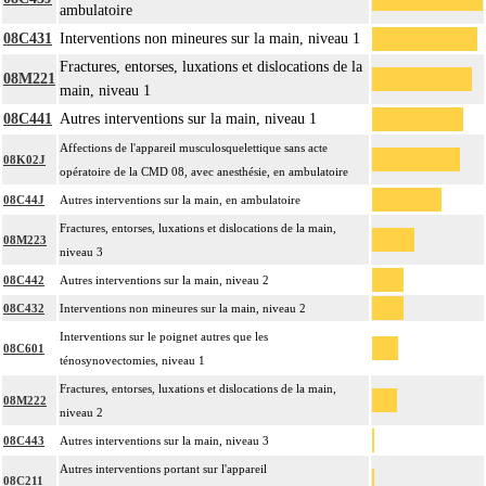
ambulatoire
08C431
Interventions non mineures sur la main, niveau 1
Fractures, entorses, luxations et dislocations de la
08M221
main, niveau 1
08C441
Autres interventions sur la main, niveau 1
Affections de l'appareil musculosquelettique sans acte
08K02J
opératoire de la CMD 08, avec anesthésie, en ambulatoire
08C44J
Autres interventions sur la main, en ambulatoire
Fractures, entorses, luxations et dislocations de la main,
08M223
niveau 3
08C442
Autres interventions sur la main, niveau 2
08C432
Interventions non mineures sur la main, niveau 2
Interventions sur le poignet autres que les
08C601
ténosynovectomies, niveau 1
Fractures, entorses, luxations et dislocations de la main,
08M222
niveau 2
08C443
Autres interventions sur la main, niveau 3
Autres interventions portant sur l'appareil
08C211