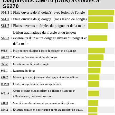
Diagnostics CIM-10 (DAS) associés à
S6270
S61.1
1
Plaie ouverte de(s) doigt(s) avec lésion de l'ongle
S61.0
1
Plaie ouverte de(s) doigt(s) (sans lésion de l'ongle)
S61.7
1
Plaies ouvertes multiples du poignet et de la main
Lésion traumatique du muscle et du tendon
S66.3
1
extenseurs d'un autre doigt au niveau du poignet et
de la main
S61.8
1
Plaie ouverte d'autres parties du poignet et de la main
S62.70
2
Fractures fermées multiples de doigts
S63.2
1
Luxations multiples des doigts
S63.1
1
Luxation du doigt
Z46.7
1
Mise en place et ajustement d'un appareil orthopédique
W19.9
1
Chute, sans précision, lieu sans précision
Chute de plain-pied résultant de glissade, faux pas et
W01.9
1
trébuchement, lieu sans précision
Z48.0
1
Surveillance des sutures et pansements chirurgicaux
Z04.2
1
Examen et mise en observation après un accident de travail