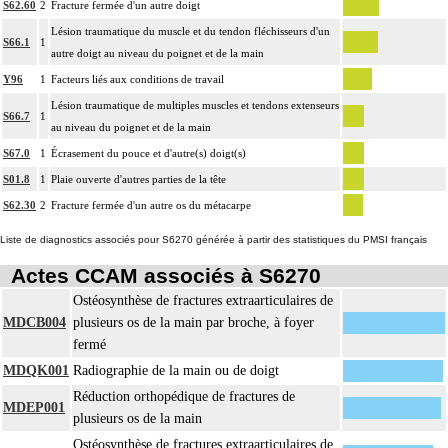
S62.60
2
Fracture fermée d'un autre doigt
Lésion traumatique du muscle et du tendon fléchisseurs d'un
S66.1
1
autre doigt au niveau du poignet et de la main
Y96
1
Facteurs liés aux conditions de travail
Lésion traumatique de multiples muscles et tendons extenseurs
S66.7
1
au niveau du poignet et de la main
S67.0
1
Écrasement du pouce et d'autre(s) doigt(s)
S01.8
1
Plaie ouverte d'autres parties de la tête
S62.30
2
Fracture fermée d'un autre os du métacarpe
Liste de diagnostics associés pour S6270 générée à partir des statistiques du PMSI français
Actes CCAM associés à S6270
Ostéosynthèse de fractures extraarticulaires de
MDCB004
plusieurs os de la main par broche, à foyer
fermé
MDQK001
Radiographie de la main ou de doigt
Réduction orthopédique de fractures de
MDEP001
plusieurs os de la main
Ostéosynthèse de fractures extraarticulaires de