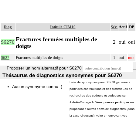
Diag
Intitulé CIM10
Sév.
Actif
DP
Fractures fermées multiples de
S6270
2
oui
oui
doigts
S627
Fractures multiples de doigts
1
oui
non
Proposer un nom alternatif pour S6270
Thésaurus de diagnostics synonymes pour S6270
Liste de synonymes pour S6270 générée à
Aucun synonyme connu :(
partir des contributions et des statistiques de
recherches des codeurs et codeuses sur
AideAuCodage.fr.
Vous pouvez participer
en
proposant d'autres noms de diagnostics (dans
la case ci-dessus), voire en envoyant vos