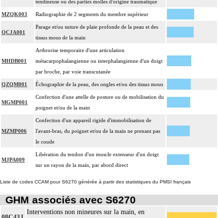
tendineuse ou des parties molles d'origine traumatique
MZQK003
Radiographie de 2 segments du membre supérieur
Parage et/ou suture de plaie profonde de la peau et des
QCJA001
tissus mous de la main
Arthrorise temporaire d'une articulation
MHDB001
métacarpophalangienne ou interphalangienne d'un doigt
par broche, par voie transcutanée
QZQM001
Échographie de la peau, des ongles et/ou des tissus mous
Confection d'une attelle de posture ou de mobilisation du
MGMP001
poignet et/ou de la main
Confection d'un appareil rigide d'immobilisation de
MZMP006
l'avant-bras, du poignet et/ou de la main ne prenant pas
le coude
Libération du tendon d'un muscle extenseur d'un doigt
MJPA009
sur un rayon de la main, par abord direct
Liste de codes CCAM pour S6270 générée à partir des statistiques du PMSI français
GHM associés avec S6270
Interventions non mineures sur la main, en
08C43J