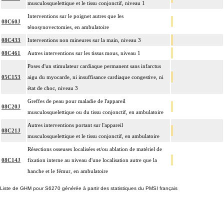
musculosquelettique et le tissu conjonctif, niveau 1
Interventions sur le poignet autres que les
08C60J
ténosynovectomies, en ambulatoire
08C433
Interventions non mineures sur la main, niveau 3
08C461
Autres interventions sur les tissus mous, niveau 1
Poses d'un stimulateur cardiaque permanent sans infarctus
05C153
aigu du myocarde, ni insuffisance cardiaque congestive, ni
état de choc, niveau 3
Greffes de peau pour maladie de l'appareil
08C20J
musculosquelettique ou du tissu conjonctif, en ambulatoire
Autres interventions portant sur l'appareil
08C21J
musculosquelettique et le tissu conjonctif, en ambulatoire
Résections osseuses localisées et/ou ablation de matériel de
08C14J
fixation interne au niveau d'une localisation autre que la
hanche et le fémur, en ambulatoire
Liste de GHM pour S6270 générée à partir des statistiques du PMSI français