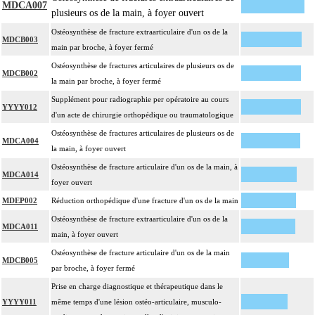
MDCA007
plusieurs os de la main, à foyer ouvert
Ostéosynthèse de fracture extraarticulaire d'un os de la
MDCB003
main par broche, à foyer fermé
Ostéosynthèse de fractures articulaires de plusieurs os de
MDCB002
la main par broche, à foyer fermé
Supplément pour radiographie per opératoire au cours
YYYY012
d'un acte de chirurgie orthopédique ou traumatologique
Ostéosynthèse de fractures articulaires de plusieurs os de
MDCA004
la main, à foyer ouvert
Ostéosynthèse de fracture articulaire d'un os de la main, à
MDCA014
foyer ouvert
MDEP002
Réduction orthopédique d'une fracture d'un os de la main
Ostéosynthèse de fracture extraarticulaire d'un os de la
MDCA011
main, à foyer ouvert
Ostéosynthèse de fracture articulaire d'un os de la main
MDCB005
par broche, à foyer fermé
Prise en charge diagnostique et thérapeutique dans le
YYYY011
même temps d'une lésion ostéo-articulaire, musculo-