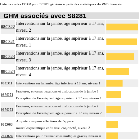
Liste de codes CCAM pour S8281 générée à partir des statistiques du PMSI français
GHM associés avec S8281
Interventions sur la jambe, âge supérieur à 17 ans,
08C322
niveau 2
Interventions sur la jambe, âge supérieur à 17 ans,
08C321
niveau 1
Interventions sur la jambe, âge supérieur à 17 ans,
08C323
niveau 3
Interventions sur la jambe, âge supérieur à 17 ans,
08C324
niveau 4
08C311
Interventions sur la jambe, âge inférieur à 18 ans, niveau 1
Fractures, entorses, luxations et dislocations de la jambe à
08M071
l'exception de l'avant-pied, âge supérieur à 17 ans, niveau 1
Fractures, entorses, luxations et dislocations de la jambe à
08M072
l'exception de l'avant-pied, âge supérieur à 17 ans, niveau 2
Amputations pour affections de l'appareil
08C063
musculosquelettique et du tissu conjonctif, niveau 3
26C024
Interventions pour traumatismes multiples graves, niveau 4