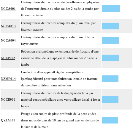
Ostéosynthèse de fracture ou de décollement épiphysaire
NCCA001
de l'extrémité distale du tibia ou des 2 os de la jambe par
fixateur externe
Ostéosynthèse de fracture complexe du pilon tibial par
NCCA013
fixateur externe
Ostéosynthèse de fracture complexe du pilon tibial, à
NCCA004
foyer ouvert
Réduction orthopédique extemporanée de fracture d'une
NCEP002
extrémité et/ou de la diaphyse du tibia ou des 2 os de la
jambe
Confection d'un appareil rigide cruropédieux
NZMP014
[jambopédieux] pour immobilisation initiale de fracture
du membre inférieur, sans réduction
Ostéosynthèse de fracture de la diaphyse du tibia par
NCCB006
matériel centromédullaire avec verrouillage distal, à foyer
fermé
Parage et/ou suture de plaie profonde de la peau et des
QZJA001
tissus mous de plus de 10 cm de grand axe, en dehors de
la face et de la main