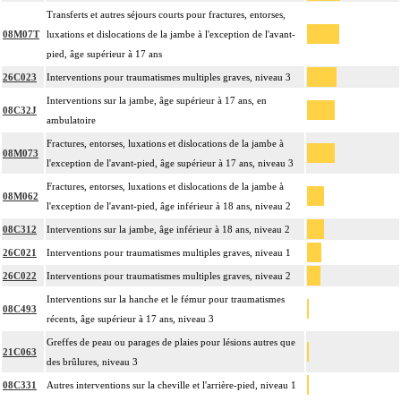
Transferts et autres séjours courts pour fractures, entorses,
08M07T
luxations et dislocations de la jambe à l'exception de l'avant-
pied, âge supérieur à 17 ans
26C023
Interventions pour traumatismes multiples graves, niveau 3
Interventions sur la jambe, âge supérieur à 17 ans, en
08C32J
ambulatoire
Fractures, entorses, luxations et dislocations de la jambe à
08M073
l'exception de l'avant-pied, âge supérieur à 17 ans, niveau 3
Fractures, entorses, luxations et dislocations de la jambe à
08M062
l'exception de l'avant-pied, âge inférieur à 18 ans, niveau 2
08C312
Interventions sur la jambe, âge inférieur à 18 ans, niveau 2
26C021
Interventions pour traumatismes multiples graves, niveau 1
26C022
Interventions pour traumatismes multiples graves, niveau 2
Interventions sur la hanche et le fémur pour traumatismes
08C493
récents, âge supérieur à 17 ans, niveau 3
Greffes de peau ou parages de plaies pour lésions autres que
21C063
des brûlures, niveau 3
08C331
Autres interventions sur la cheville et l'arrière-pied, niveau 1