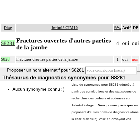
Diag
Intitulé CIM10
Sév.
Actif
DP
Fractures ouvertes d'autres parties
S8281
4
oui
oui
de la jambe
S828
Fractures d'autres parties de la jambe
1
oui
non
Proposer un nom alternatif pour S8281
Thésaurus de diagnostics synonymes pour S8281
Liste de synonymes pour S8281 générée à
Aucun synonyme connu :(
partir des contributions et des statistiques de
recherches des codeurs et codeuses sur
AideAuCodage.fr.
Vous pouvez participer
en
proposant d'autres noms de diagnostics (dans
la case ci-dessus), voire en envoyant vos