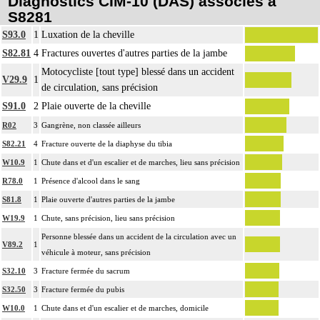
Diagnostics CIM-10 (DAS) associés à
S8281
S93.0
1
Luxation de la cheville
S82.81
4
Fractures ouvertes d'autres parties de la jambe
Motocycliste [tout type] blessé dans un accident
V29.9
1
de circulation, sans précision
S91.0
2
Plaie ouverte de la cheville
R02
3
Gangrène, non classée ailleurs
S82.21
4
Fracture ouverte de la diaphyse du tibia
W10.9
1
Chute dans et d'un escalier et de marches, lieu sans précision
R78.0
1
Présence d'alcool dans le sang
S81.8
1
Plaie ouverte d'autres parties de la jambe
W19.9
1
Chute, sans précision, lieu sans précision
Personne blessée dans un accident de la circulation avec un
V89.2
1
véhicule à moteur, sans précision
S32.10
3
Fracture fermée du sacrum
S32.50
3
Fracture fermée du pubis
W10.0
1
Chute dans et d'un escalier et de marches, domicile