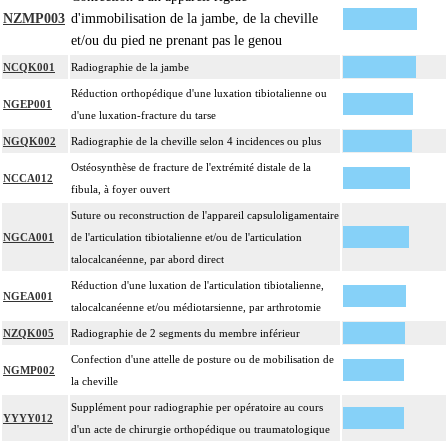
NZMP003
d'immobilisation de la jambe, de la cheville
et/ou du pied ne prenant pas le genou
NCQK001
Radiographie de la jambe
Réduction orthopédique d'une luxation tibiotalienne ou
NGEP001
d'une luxation-fracture du tarse
NGQK002
Radiographie de la cheville selon 4 incidences ou plus
Ostéosynthèse de fracture de l'extrémité distale de la
NCCA012
fibula, à foyer ouvert
Suture ou reconstruction de l'appareil capsuloligamentaire
NGCA001
de l'articulation tibiotalienne et/ou de l'articulation
talocalcanéenne, par abord direct
Réduction d'une luxation de l'articulation tibiotalienne,
NGEA001
talocalcanéenne et/ou médiotarsienne, par arthrotomie
NZQK005
Radiographie de 2 segments du membre inférieur
Confection d'une attelle de posture ou de mobilisation de
NGMP002
la cheville
Supplément pour radiographie per opératoire au cours
YYYY012
d'un acte de chirurgie orthopédique ou traumatologique