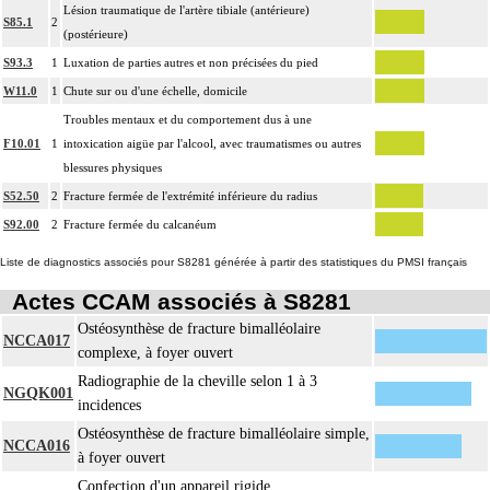
Lésion traumatique de l'artère tibiale (antérieure)
S85.1
2
(postérieure)
S93.3
1
Luxation de parties autres et non précisées du pied
W11.0
1
Chute sur ou d'une échelle, domicile
Troubles mentaux et du comportement dus à une
F10.01
1
intoxication aigüe par l'alcool, avec traumatismes ou autres
blessures physiques
S52.50
2
Fracture fermée de l'extrémité inférieure du radius
S92.00
2
Fracture fermée du calcanéum
Liste de diagnostics associés pour S8281 générée à partir des statistiques du PMSI français
Actes CCAM associés à S8281
Ostéosynthèse de fracture bimalléolaire
NCCA017
complexe, à foyer ouvert
Radiographie de la cheville selon 1 à 3
NGQK001
incidences
Ostéosynthèse de fracture bimalléolaire simple,
NCCA016
à foyer ouvert
Confection d'un appareil rigide