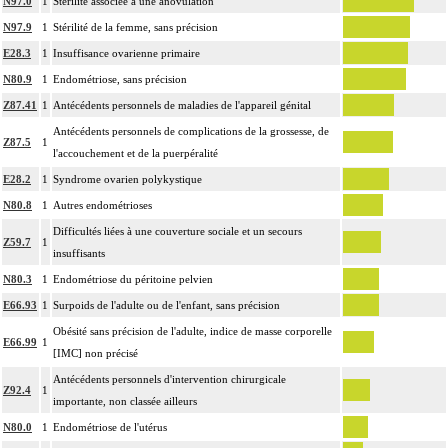
N97.0
1
Stérilité associée à une anovulation
N97.9
1
Stérilité de la femme, sans précision
E28.3
1
Insuffisance ovarienne primaire
N80.9
1
Endométriose, sans précision
Z87.41
1
Antécédents personnels de maladies de l'appareil génital
Antécédents personnels de complications de la grossesse, de
Z87.5
1
l'accouchement et de la puerpéralité
E28.2
1
Syndrome ovarien polykystique
N80.8
1
Autres endométrioses
Difficultés liées à une couverture sociale et un secours
Z59.7
1
insuffisants
N80.3
1
Endométriose du péritoine pelvien
E66.93
1
Surpoids de l'adulte ou de l'enfant, sans précision
Obésité sans précision de l'adulte, indice de masse corporelle
E66.99
1
[IMC] non précisé
Antécédents personnels d'intervention chirurgicale
Z92.4
1
importante, non classée ailleurs
N80.0
1
Endométriose de l'utérus