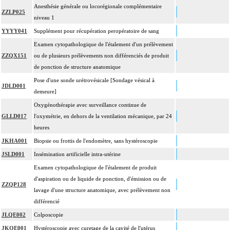
Anesthésie générale ou locorégionale complémentaire
ZZLP025
niveau 1
YYYY041
Supplément pour récupération peropératoire de sang
Examen cytopathologique de l'étalement d'un prélèvement
ZZQX151
ou de plusieurs prélèvements non différenciés de produit
de ponction de structure anatomique
Pose d'une sonde urétrovésicale [Sondage vésical à
JDLD001
demeure]
Oxygénothérapie avec surveillance continue de
GLLD017
l'oxymétrie, en dehors de la ventilation mécanique, par 24
heures
JKHA001
Biopsie ou frottis de l'endomètre, sans hystéroscopie
JSLD001
Insémination artificielle intra-utérine
Examen cytopathologique de l'étalement de produit
d'aspiration ou de liquide de ponction, d'émission ou de
ZZQP128
lavage d'une structure anatomique, avec prélèvement non
différencié
JLQE002
Colposcopie
JKQE001
Hystéroscopie avec curetage de la cavité de l'utérus