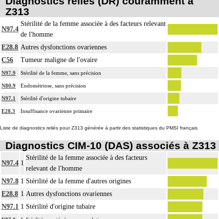
Diagnostics reliés (DR) couramment à
Z313
Stérilité de la femme associée à des facteurs relevant
N97.4
de l'homme
E28.8
Autres dysfonctions ovariennes
C56
Tumeur maligne de l'ovaire
N97.9
Stérilité de la femme, sans précision
N80.9
Endométriose, sans précision
N97.1
Stérilité d'origine tubaire
E28.3
Insuffisance ovarienne primaire
Liste de diagnostics reliés pour Z313 générée à partir des statistiques du PMSI français
Diagnostics CIM-10 (DAS) associés à Z313
Stérilité de la femme associée à des facteurs
N97.4
1
relevant de l'homme
N97.8
1
Stérilité de la femme d'autres origines
E28.8
1
Autres dysfonctions ovariennes
N97.1
1
Stérilité d'origine tubaire