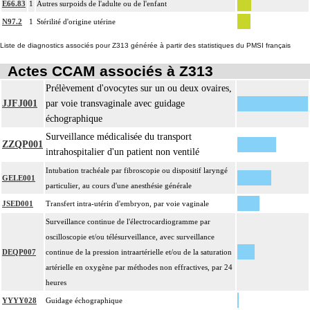
E66.83
1
Autres surpoids de l'adulte ou de l'enfant
N97.2
1
Stérilité d'origine utérine
Liste de diagnostics associés pour Z313 générée à partir des statistiques du PMSI français
Actes CCAM associés à Z313
Prélèvement d'ovocytes sur un ou deux ovaires,
JJFJ001
par voie transvaginale avec guidage
échographique
Surveillance médicalisée du transport
ZZQP001
intrahospitalier d'un patient non ventilé
Intubation trachéale par fibroscopie ou dispositif laryngé
GELE001
particulier, au cours d'une anesthésie générale
JSED001
Transfert intra-utérin d'embryon, par voie vaginale
Surveillance continue de l'électrocardiogramme par
oscilloscopie et/ou télésurveillance, avec surveillance
DEQP007
continue de la pression intraartérielle et/ou de la saturation
artérielle en oxygène par méthodes non effractives, par 24
heures
YYYY028
Guidage échographique