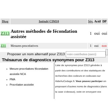
Diag
Intitulé CIM10
Sév.
Actif
DP
Autres méthodes de fécondation
Z313
1
oui
oui
assistée
Z31
Mesures procréatives
1
oui
non
Proposer un nom alternatif pour Z313
Thésaurus de diagnostics synonymes pour Z313
Liste de synonymes pour Z313 générée à
Mesure procréatives fécondation
partir des contributions et des statistiques de
assistée NCA
recherches des codeurs et codeuses sur
PMA
AideAuCodage.fr.
Vous pouvez participer
en
Procréation assistée
proposant d'autres noms de diagnostics (dans
la case ci-dessus), voire en envoyant vos