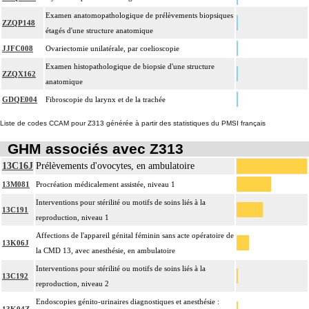
Examen anatomopathologique de prélèvements biopsiques
ZZQP148
étagés d'une structure anatomique
JJFC008
Ovariectomie unilatérale, par coelioscopie
Examen histopathologique de biopsie d'une structure
ZZQX162
anatomique
GDQE004
Fibroscopie du larynx et de la trachée
Liste de codes CCAM pour Z313 générée à partir des statistiques du PMSI français
GHM associés avec Z313
13C16J
Prélèvements d'ovocytes, en ambulatoire
13M081
Procréation médicalement assistée, niveau 1
Interventions pour stérilité ou motifs de soins liés à la
13C191
reproduction, niveau 1
Affections de l'appareil génital féminin sans acte opératoire de
13K06J
la CMD 13, avec anesthésie, en ambulatoire
Interventions pour stérilité ou motifs de soins liés à la
13C192
reproduction, niveau 2
Endoscopies génito-urinaires diagnostiques et anesthésie :
13K04Z