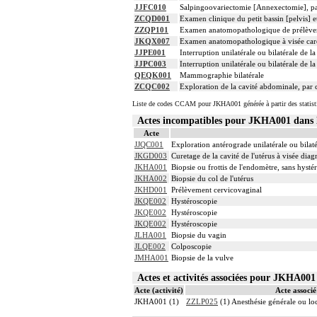
JJFC010
Salpingoovariectomie [Annexectomie], pa
ZCQD001
Examen clinique du petit bassin [pelvis] e
ZZQP101
Examen anatomopathologique de prélèvem
JKQX007
Examen anatomopathologique à visée carci
JJPE001
Interruption unilatérale ou bilatérale de l
JJPC003
Interruption unilatérale ou bilatérale de l
QEQK001
Mammographie bilatérale
ZCQC002
Exploration de la cavité abdominale, par 
Liste de codes CCAM pour JKHA001 générée à partir des statist
Actes incompatibles pour JKHA001 dan
Acte
JJQC001
Exploration antérograde unilatérale ou bilat
JKGD003
Curetage de la cavité de l'utérus à visée dia
JKHA001
Biopsie ou frottis de l'endomètre, sans hysté
JKHA002
Biopsie du col de l'utérus
JKHD001
Prélèvement cervicovaginal
JKQE002
Hystéroscopie
JKQE002
Hystéroscopie
JKQE002
Hystéroscopie
JLHA001
Biopsie du vagin
JLQE002
Colposcopie
JMHA001
Biopsie de la vulve
Actes et activités associées pour JKHA0
Acte (activité)
Acte associé 
JKHA001 (1)
ZZLP025
(1) Anesthésie générale ou l