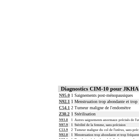
Diagnostics CIM-10 pour JKHA
N95.0
1
Saignements post-ménopausiques
N92.1
1
Menstruation trop abondante et trop 
C54.1
2
Tumeur maligne de l'endomètre
Z30.2
1
Stérilisation
N93.8
1
Autres saignements anormaux précisés de l'ut
N97.9
1
Stérilité de la femme, sans précision
C53.9
2
Tumeur maligne du col de l'utérus, sans préc
N92.0
1
Menstruation trop abondante et trop fréquent