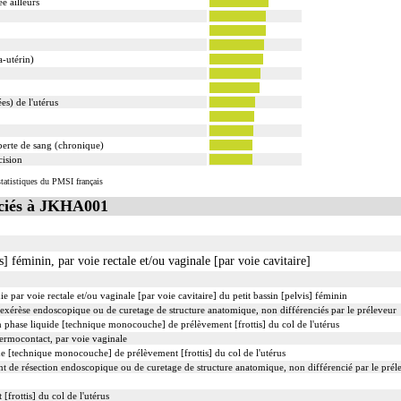
e ailleurs
a-utérin)
es) de l'utérus
perte de sang (chronique)
cision
tatistiques du PMSI français
ciés à JKHA001
] féminin, par voie rectale et/ou vaginale [par voie cavitaire]
par voie rectale et/ou vaginale [par voie cavitaire] du petit bassin [pelvis] féminin
xérèse endoscopique ou de curetage de structure anatomique, non différenciés par le préleveur
phase liquide [technique monocouche] de prélèvement [frottis] du col de l'utérus
hermocontact, par voie vaginale
 [technique monocouche] de prélèvement [frottis] du col de l'utérus
e résection endoscopique ou de curetage de structure anatomique, non différencié par le prél
rottis] du col de l'utérus