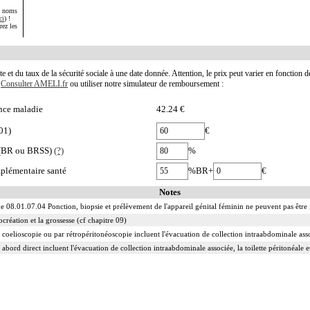
s noms
ci
) !
rez les
te et du taux de la sécurité sociale à une date donnée. Attention, le prix peut varier en fonction 
.
Consulter AMELI.fr
ou utiliser notre simulateur de remboursement :
nce maladie
42.24 €
01)
€
e (BR ou BRSS)
(?)
%
plémentaire santé
%BR+
€
Notes
he 08.01.07.04 Ponction, biopsie et prélèvement de l'appareil génital féminin ne peuvent pas être
ocréation et la grossesse (cf chapitre 09)
 coelioscopie ou par rétropéritonéoscopie incluent l'évacuation de collection intraabdominale associ
 abord direct incluent l'évacuation de collection intraabdominale associée, la toilette péritonéale e