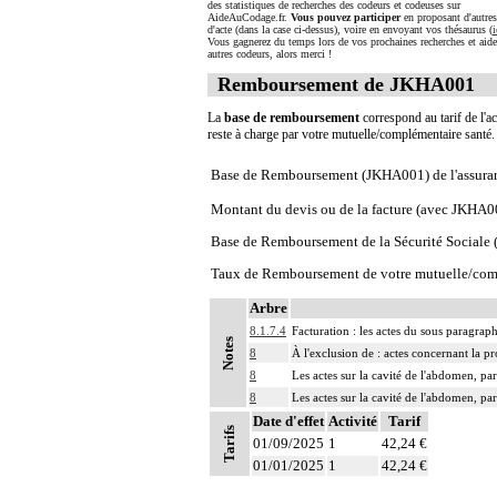
des statistiques de recherches des codeurs et codeuses sur
AideAuCodage.fr.
Vous pouvez participer
en proposant d'autre
d'acte (dans la case ci-dessus), voire en envoyant vos thésaurus (
i
Vous gagnerez du temps lors de vos prochaines recherches et aide
autres codeurs, alors merci !
Remboursement de JKHA001
La
base de remboursement
correspond au tarif de l'ac
reste à charge par votre mutuelle/complémentaire santé
Base de Remboursement (JKHA001) de l'assura
Montant du devis ou de la facture (avec JKHA0
Base de Remboursement de la Sécurité Social
Taux de Remboursement de votre mutuelle/com
Arbre
8.1.7.4
Facturation : les actes du sous paragrap
Notes
8
À l'exclusion de : actes concernant la pr
8
Les actes sur la cavité de l'abdomen, par
8
Les actes sur la cavité de l'abdomen, par
Date d'effet
Activité
Tarif
Tarifs
01/09/2025
1
42,24 €
01/01/2025
1
42,24 €