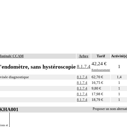
Intitulé CCAM
Arbre
Tarif
Activité(s
42,24 €
 l'endomètre, sans hystéroscopie
8.1.7.4
1
Remboursement
à visée diagnostique
8.1.7.4
62,70 €
1,4
8.1.7.4
16,75 €
1
8.1.7.4
9,80 €
1
8.1.7.4
17,98 €
1
8.1.7.4
18,79 €
1
 JKHA001
Proposer un nom alterna
ions et