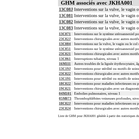
GHM associés avec JKHA001
13C08J
Interventions sur la vulve, le vagin o
13C081
Interventions sur la vulve, le vagin o
13C082
Interventions sur la vulve, le vagin o
13C083
Interventions sur la vulve, le vagin o
13C071
Interventions sur le système utéroannexiel po
23C02J
Interventions chirurgicales avec autres motif
13C084
Interventions sur la vulve, le vagin ou le col 
13C051
Interventions sur le système utéroannexiel p
23C021
Interventions chirurgicales avec autres motif
13C061
Interruptions tubaires, niveau 1
16M111
Autres troubles de la lignée érythrocytaire, â
13C19J
Interventions pour stérilité ou motifs de soin
23C022
Interventions chirurgicales avec autres motif
13C191
Interventions pour stérilité ou motifs de soins
18C022
Interventions pour maladies infectieuses ou p
19C021
Interventions chirurgicales avec un diagnosti
04M101
Embolies pulmonaires, niveau 1
05M073
Thrombophlébites veineuses profondes, nive
18C02J
Interventions pour maladies infectieuses ou p
23C024
Interventions chirurgicales avec autres motif
Liste de GHM pour JKHA001 générée à partir des statistiques d