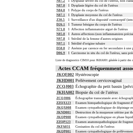
N87.2
1
Dysplasie sévère du col de l'utérus, non classé
N87.0
1
Dysplasie légère du col de l'utérus
N84.0
1
Polype du corps de l'utérus
N87.1
1
Dysplasie moyenne du col de l'utérus
Z30.5
1
Surveillance d'un dispositif contraceptif (intr
D26.1
1
Tumeur bénigne du corps de l'utérus
N71.0
1
Affection inflammatoire aiguë de l'utérus
N85.8
1
Autres affections (non inflammatoires précisé
N97.8
1
Stérilité de la femme d'autres origines
N97.1
1
Stérilité d'origine tubaire
D50.0
2
Anémie par carence en fer secondaire à une 
D06.9
1
Carcinome in situ du col de l'utérus, sans pré
Liste de diagnostics CIM10 pour JKHA001 générée à partir des s
Actes CCAM fréquemment asso
JKQE002
Hystéroscopie
JKHD001
Prélèvement cervicovaginal
ZCQJ003
Échographie du petit bassin [pelvis
JKHA002
Biopsie du col de l'utérus
ZCQJ006
Échographie transcutanée avec échographie 
ZZQX123
Examen histopathologique de fragment d'e
JKQX008
Examen cytopathologique de dépistage en 
JKND001
Destruction de la muqueuse utérine par t
JKQP008
Examen cytopathologique en phase liquide
ZZQP123
Examen anatomopathologique de fragment d
JKFA031
Conisation du col de l'utérus
JKQP001
Examen cytopathologique de prélèvement [f