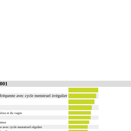
001
fréquente avec cycle menstruel irrégulier
érus et du vagin
ision
e avec cycle menstruel régulier