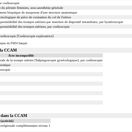
r coelioscopie
t du périnée féminins, sous anesthésie générale
ent biopsique de muqueuse d'une structure anatomique
nologique de pièce de conisation du col de l'utérus
a perméabilité des trompes utérines par insertion de dispositif intratubaire, par hystéroscopie
a perméabilité des trompes utérines, par coelioscopie
coelioscopie [Coelioscopie exploratrice]
iques du PMSI français
s la CCAM
Acte incompatible
érale de la trompe utérine [Salpingoscopie gynécologique], par coelioscopie
gnostique
roscopie
01 dans la CCAM
(activité)
ocorégionale complémentaire niveau 1