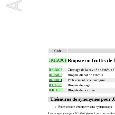
Code
Biopsie ou frottis de
JKHA001
JKGD003
Curetage de la cavité de l'utérus 
JKHA002
Biopsie du col de l'utérus
JKHD001
Prélèvement cervicovaginal
JLHA001
Biopsie du vagin
JMHA001
Biopsie de la vulve
Thésaurus de synonymes pour
Biopsie/frottis endomètre sans hystéroscopie
Liste de synonymes pour JKHA001 générée à partir des contribut