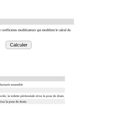
de coefficients modificateurs qui modifient le calcul du
Calculer
 facturés ensemble
ée, la toilette péritonéale et/ou la pose de drain.
t/ou la pose de drain.