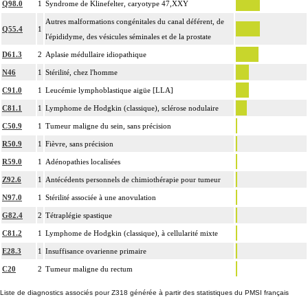
Q98.0
1
Syndrome de Klinefelter, caryotype 47,XXY
Autres malformations congénitales du canal déférent, de
Q55.4
1
l'épididyme, des vésicules séminales et de la prostate
D61.3
2
Aplasie médullaire idiopathique
N46
1
Stérilité, chez l'homme
C91.0
1
Leucémie lymphoblastique aigüe [LLA]
C81.1
1
Lymphome de Hodgkin (classique), sclérose nodulaire
C50.9
1
Tumeur maligne du sein, sans précision
R50.9
1
Fièvre, sans précision
R59.0
1
Adénopathies localisées
Z92.6
1
Antécédents personnels de chimiothérapie pour tumeur
N97.0
1
Stérilité associée à une anovulation
G82.4
2
Tétraplégie spastique
C81.2
1
Lymphome de Hodgkin (classique), à cellularité mixte
E28.3
1
Insuffisance ovarienne primaire
C20
2
Tumeur maligne du rectum
Liste de diagnostics associés pour Z318 générée à partir des statistiques du PMSI français