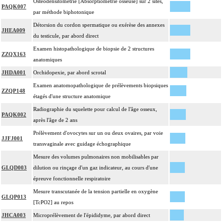
Ostéodensitométrie [Absorptiométrie osseuse] sur 2 sites,
PAQK007
par méthode biphotonique
Détorsion du cordon spermatique ou exérèse des annexes
JHEA009
du testicule, par abord direct
Examen histopathologique de biopsie de 2 structures
ZZQX163
anatomiques
JHDA001
Orchidopexie, par abord scrotal
Examen anatomopathologique de prélèvements biopsiques
ZZQP148
étagés d'une structure anatomique
Radiographie du squelette pour calcul de l'âge osseux,
PAQK002
après l'âge de 2 ans
Prélèvement d'ovocytes sur un ou deux ovaires, par voie
JJFJ001
transvaginale avec guidage échographique
Mesure des volumes pulmonaires non mobilisables par
GLQD003
dilution ou rinçage d'un gaz indicateur, au cours d'une
épreuve fonctionnelle respiratoire
Mesure transcutanée de la tension partielle en oxygène
GLQP013
[TcPO2] au repos
JHCA003
Microprélèvement de l'épididyme, par abord direct