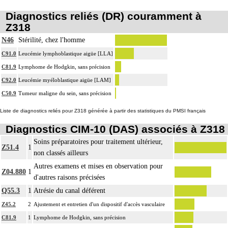
Diagnostics reliés (DR) couramment à
Z318
N46
Stérilité, chez l'homme
C91.0
Leucémie lymphoblastique aigüe [LLA]
C81.9
Lymphome de Hodgkin, sans précision
C92.0
Leucémie myéloblastique aigüe [LAM]
C50.9
Tumeur maligne du sein, sans précision
Liste de diagnostics reliés pour Z318 générée à partir des statistiques du PMSI français
Diagnostics CIM-10 (DAS) associés à Z318
Soins préparatoires pour traitement ultérieur,
Z51.4
1
non classés ailleurs
Autres examens et mises en observation pour
Z04.880
1
d'autres raisons précisées
Q55.3
1
Atrésie du canal déférent
Z45.2
2
Ajustement et entretien d'un dispositif d'accès vasculaire
C81.9
1
Lymphome de Hodgkin, sans précision