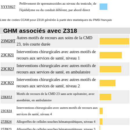
Prélèvement de spermatozoïdes au niveau du testicule, de
YYYY027
l'épididyme ou du conduit déférent, par abord direct
Liste de codes CCAM pour Z318 générée à partir des statistiques du PMSI français
GHM associés avec Z318
Autres motifs de recours aux soins de la CMD
23M20T
23, très courte durée
Interventions chirurgicales avec autres motifs de
23C021
recours aux services de santé, niveau 1
Interventions chirurgicales avec autres motifs de
23C02J
recours aux services de santé, en ambulatoire
Interventions chirurgicales avec autres motifs de
23C022
recours aux services de santé, niveau 2
Motifs de recours de la CMD 23 sans acte opératoire, avec
23K03J
anesthésie, en ambulatoire
Interventions chirurgicales avec autres motifs de recours aux
23C024
services de santé, niveau 4
27Z024
Allogreffes de cellules souches hématopoïétiques, niveau 4
27Z023
Allogreffes de cellules souches hématopoïétiques, niveau 3