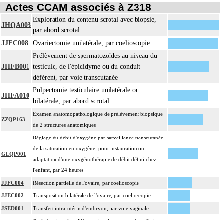
Actes CCAM associés à Z318
Exploration du contenu scrotal avec biopsie,
JHQA003
par abord scrotal
JJFC008
Ovariectomie unilatérale, par coelioscopie
Prélèvement de spermatozoïdes au niveau du
JHFB001
testicule, de l'épididyme ou du conduit
déférent, par voie transcutanée
Pulpectomie testiculaire unilatérale ou
JHFA010
bilatérale, par abord scrotal
Examen anatomopathologique de prélèvement biopsique
ZZQP163
de 2 structures anatomiques
Réglage du débit d'oxygène par surveillance transcutanée
de la saturation en oxygène, pour instauration ou
GLQP001
adaptation d'une oxygénothérapie de débit défini chez
l'enfant, par 24 heures
JJFC004
Résection partielle de l'ovaire, par coelioscopie
JJEC002
Transposition bilatérale de l'ovaire, par coelioscopie
JSED001
Transfert intra-utérin d'embryon, par voie vaginale