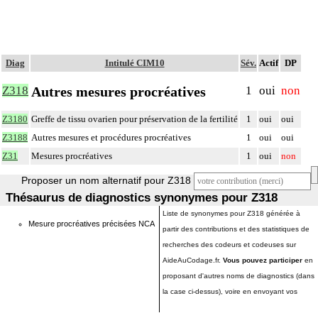
Diag
Intitulé CIM10
Sév.
Actif
DP
Autres mesures procréatives
Z318
1
oui
non
Z3180
Greffe de tissu ovarien pour préservation de la fertilité
1
oui
oui
Z3188
Autres mesures et procédures procréatives
1
oui
oui
Z31
Mesures procréatives
1
oui
non
Proposer un nom alternatif pour Z318
Thésaurus de diagnostics synonymes pour Z318
Liste de synonymes pour Z318 générée à
Mesure procréatives précisées NCA
partir des contributions et des statistiques de
recherches des codeurs et codeuses sur
AideAuCodage.fr.
Vous pouvez participer
en
proposant d'autres noms de diagnostics (dans
la case ci-dessus), voire en envoyant vos