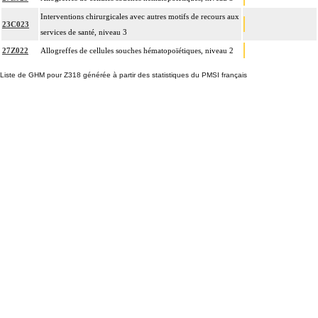
Interventions chirurgicales avec autres motifs de recours aux
23C023
services de santé, niveau 3
27Z022
Allogreffes de cellules souches hématopoïétiques, niveau 2
Liste de GHM pour Z318 générée à partir des statistiques du PMSI français