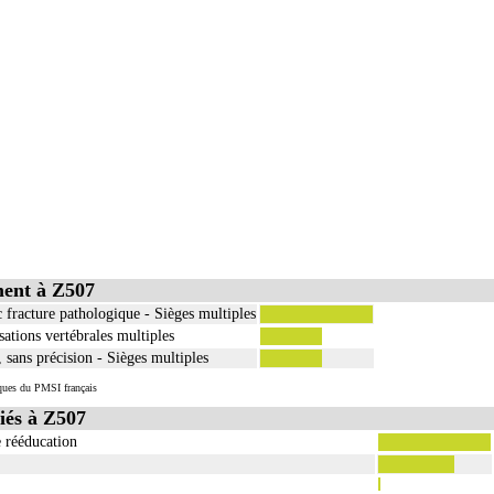
ment à Z507
fracture pathologique - Sièges multiples
sations vertébrales multiples
 sans précision - Sièges multiples
tiques du PMSI français
iés à Z507
 rééducation