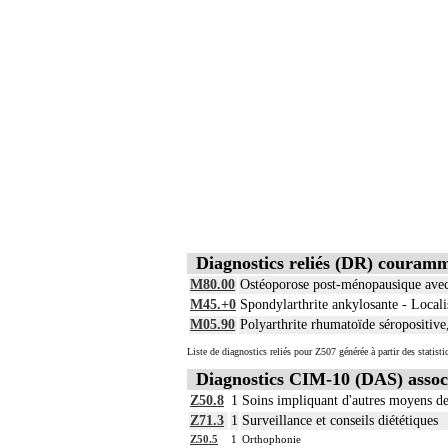
Diagnostics reliés (DR) couram
M80.00
Ostéoporose post-ménopausique avec 
M45.+0
Spondylarthrite ankylosante - Locali
M05.90
Polyarthrite rhumatoïde séropositive,
Liste de diagnostics reliés pour Z507 générée à partir des statis
Diagnostics CIM-10 (DAS) assoc
Z50.8
1
Soins impliquant d'autres moyens de
Z71.3
1
Surveillance et conseils diététiques
Z50.5
1
Orthophonie