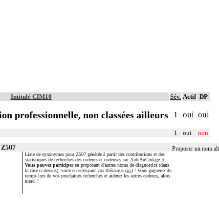
Intitulé CIM10
Sév.
Actif
DP
on professionnelle, non classées ailleurs
1
oui
oui
1
oui
non
 Z507
Proposer un nom alt
Liste de synonymes pour Z507 générée à partir des contributions et des
statistiques de recherches des codeurs et codeuses sur AideAuCodage.fr.
Vous pouvez participer
en proposant d'autres noms de diagnostics (dans
la case ci-dessus), voire en envoyant vos thésaurus (
ici
) ! Vous gagnerez du
temps lors de vos prochaines recherches et aiderez les autres codeurs, alors
merci !