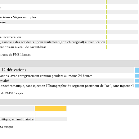
s
écision - Sièges multiples
hose
e incarcération
, associé à des accidents : pour traitement (non chirurgical) et rééducation
endons au niveau de l'avant-bras
istiques du PMSI français
 12 dérivations
vations, avec enregistrement continu pendant au moins 24 heures
otalité
nochromatique, sans injection [Photographie du segment postérieur de l'oeil, sans injection]
s du PMSI français
abétique, en ambulatoire
SI français