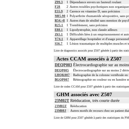
Z99.3
1
Dépendance envers un fauteuil roulant
F28
2
Autres troubles psychotiques non organique
E55.9
2
Carence en vitamine D, sans précision
M05.90
1
Polyarthrite rhumatoïde séropositive, sans pr
R54.+8
1
Autres états de sénilité sans mention de psyc
R25.1
1
Tremblement, sans précision
E88.1
1
Lipodystrophie, non classée ailleurs
Z65.1
1
Difficultés liées à un emprisonnement et autr
Y74.1
1
Appareillage hospitalier et d'usage personnel
S56.7
1
Lésion traumatique de multiples muscles et t
Liste de diagnostics associés pour Z507 générée à partir des stat
Actes CCAM associés à Z507
DEQP003
Électrocardiographie sur au moins
DEQP005
Électrocardiographie sur au moins 2 déri
LHQK007
Radiographie de la colonne vertébrale en t
BGQP007
Rétinographie en couleur ou en lumière mo
Liste de codes CCAM pour Z507 générée à partir des statistique
GHM associés avec Z507
23M02T
Rééducation, très courte durée
23M02Z
Rééducation
23M08J
Autres motifs de recours chez un patient di
Liste de GHM pour Z507 générée à partir des statistiques du PM