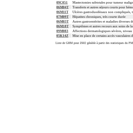
09C051
Mastectomies subtotales pour tumeur malign
06M04T
Transferts et autres séjours courts pour hém
06M11T
Ulcères gastroduodénaux non compliqués, t
07M09T
Hépatites chroniques, très courte durée
06M03T
Autres gastroentérites et maladies diverses d
06M18T
Symptômes et autres recours aux soins de l
09M083
Affections dermatologiques sévères, niveau
05K14Z
Mise en place de certains accès vasculaires
Liste de GHM pour Z602 générée à partir des statistiques du PM