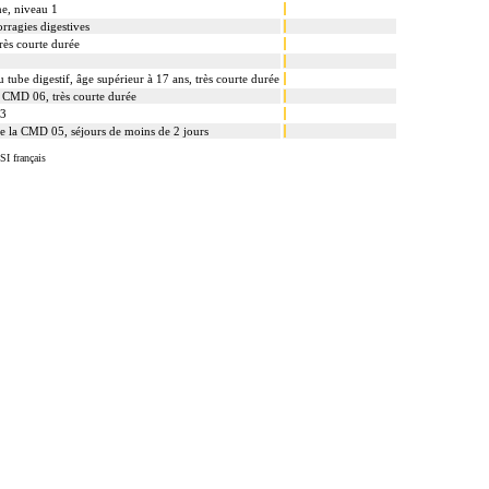
e, niveau 1
orragies digestives
rès courte durée
u tube digestif, âge supérieur à 17 ans, très courte durée
a CMD 06, très courte durée
 3
 de la CMD 05, séjours de moins de 2 jours
SI français