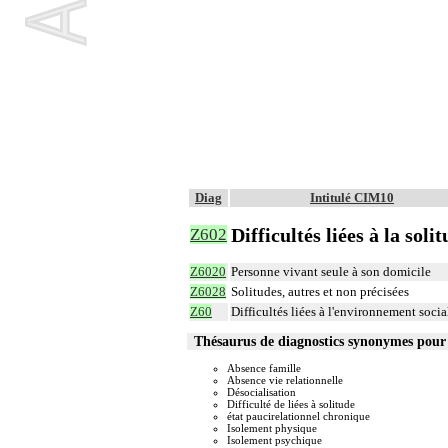
Diag
Intitulé CIM10
Difficultés liées à la soli
Z602
Z6020
Personne vivant seule à son domicile
Z6028
Solitudes, autres et non précisées
Z60
Difficultés liées à l'environnement socia
Thésaurus de diagnostics synonymes pour
Absence famille
Absence vie relationnelle
Désocialisation
Difficulté de liées à solitude
état paucirelationnel chronique
Isolement physique
Isolement psychique