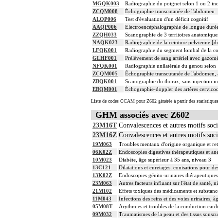
MGQK003
Radiographie du poignet selon 1 ou 2 in
ZCQM008
Échographie transcutanée de l'abdomen
ALQP006
Test d'évaluation d'un déficit cognitif
AAQP006
Electroencéphalographie de longue durée 
ZZQH033
Scanographie de 3 territoires anatomiques
NAQK023
Radiographie de la ceinture pelvienne [du
LFQK001
Radiographie du segment lombal de la col
GLHF001
Prélèvement de sang artériel avec gazom
NFQK001
Radiographie unilatérale du genou selon 
ZCQM005
Échographie transcutanée de l'abdomen, a
ZBQK001
Scanographie du thorax, sans injection in
EBQM001
Échographie-doppler des artères cervicoc
Liste de codes CCAM pour Z602 générée à partir des statistique
GHM associés avec Z602
23M16T
Convalescences et autres motifs soci
23M16Z
Convalescences et autres motifs soc
19M063
Troubles mentaux d'origine organique et ret
06K02Z
Endoscopies digestives thérapeutiques et ane
10M023
Diabète, âge supérieur à 35 ans, niveau 3
13C121
Dilatations et curetages, conisations pour d
13K02Z
Endoscopies génito-urinaires thérapeutiques 
23M063
Autres facteurs influant sur l'état de santé, 
21M102
Effets toxiques des médicaments et substanc
11M043
Infections des reins et des voies urinaires, 
05M08T
Arythmies et troubles de la conduction cardi
09M032
Traumatismes de la peau et des tissus souscu