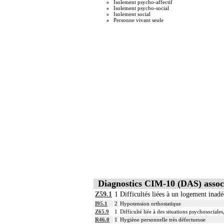
Isolement psycho-affectif
Isolement psycho-social
Isolement social
Personne vivant seule
Diagnostics CIM-10 (DAS) assoc
Z59.1
1
Difficultés liées à un logement inad
I95.1
2
Hypotension orthostatique
Z65.9
1
Difficulté liée à des situations psychosociales
R46.0
1
Hygiène personnelle très défectueuse