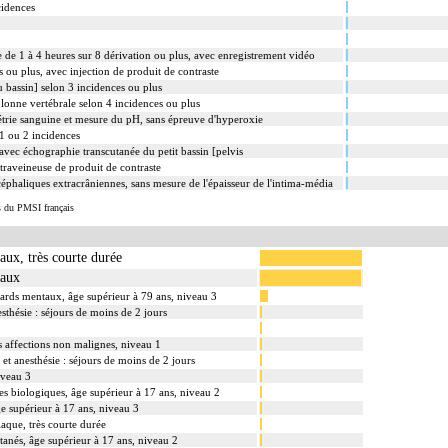
cidences
de 1 à 4 heures sur 8 dérivation ou plus, avec enregistrement vidéo
 ou plus, avec injection de produit de contraste
 bassin] selon 3 incidences ou plus
onne vertébrale selon 4 incidences ou plus
étrie sanguine et mesure du pH, sans épreuve d'hyperoxie
1 ou 2 incidences
vec échographie transcutanée du petit bassin [pelvis
traveineuse de produit de contraste
éphaliques extracrâniennes, sans mesure de l'épaisseur de l'intima-média
s du PMSI français
aux, très courte durée
iaux
ards mentaux, âge supérieur à 79 ans, niveau 3
sthésie : séjours de moins de 2 jours
es affections non malignes, niveau 1
et anesthésie : séjours de moins de 2 jours
niveau 3
es biologiques, âge supérieur à 17 ans, niveau 2
âge supérieur à 17 ans, niveau 3
aque, très courte durée
tanés, âge supérieur à 17 ans, niveau 2