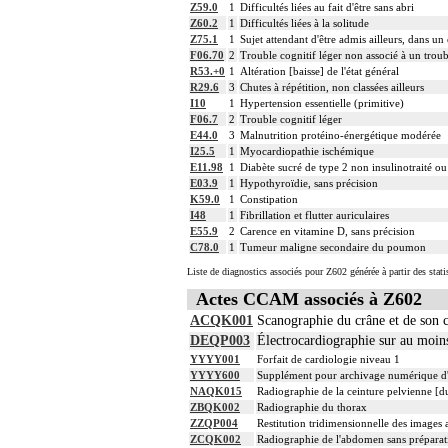
Z59.0
1
Difficultés liées au fait d'être sans abri
Z60.2
1
Difficultés liées à la solitude
Z75.1
1
Sujet attendant d'être admis ailleurs, dans un
F06.70
2
Trouble cognitif léger non associé à un trou
R53.+0
1
Altération [baisse] de l'état général
R29.6
3
Chutes à répétition, non classées ailleurs
I10
1
Hypertension essentielle (primitive)
F06.7
2
Trouble cognitif léger
E44.0
3
Malnutrition protéino-énergétique modérée
I25.5
1
Myocardiopathie ischémique
E11.98
1
Diabète sucré de type 2 non insulinotraité ou
E03.9
1
Hypothyroïdie, sans précision
K59.0
1
Constipation
I48
1
Fibrillation et flutter auriculaires
E55.9
2
Carence en vitamine D, sans précision
C78.0
1
Tumeur maligne secondaire du poumon
Liste de diagnostics associés pour Z602 générée à partir des stat
Actes CCAM associés à Z602
ACQK001
Scanographie du crâne et de son c
DEQP003
Électrocardiographie sur au moin
YYYY001
Forfait de cardiologie niveau 1
YYYY600
Supplément pour archivage numérique 
NAQK015
Radiographie de la ceinture pelvienne [du
ZBQK002
Radiographie du thorax
ZZQP004
Restitution tridimensionnelle des images
ZCQK002
Radiographie de l'abdomen sans préparat