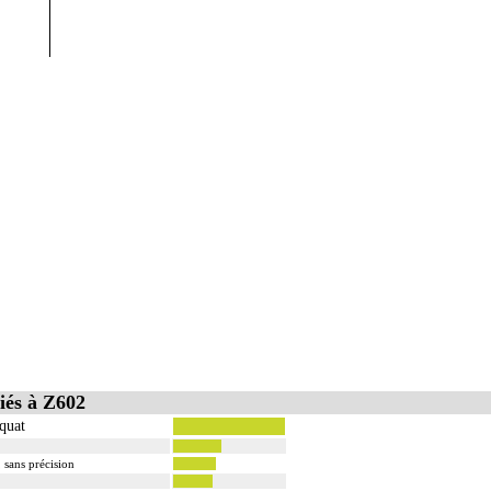
iés à Z602
équat
, sans précision