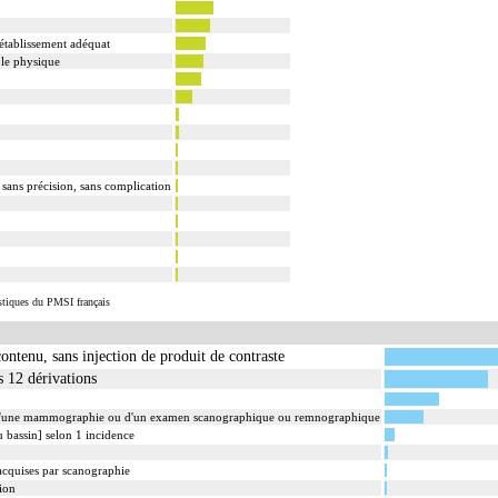
 établissement adéquat
ble physique
 sans précision, sans complication
istiques du PMSI français
ontenu, sans injection de produit de contraste
s 12 dérivations
d'une mammographie ou d'un examen scanographique ou remnographique
 bassin] selon 1 incidence
 acquises par scanographie
ion