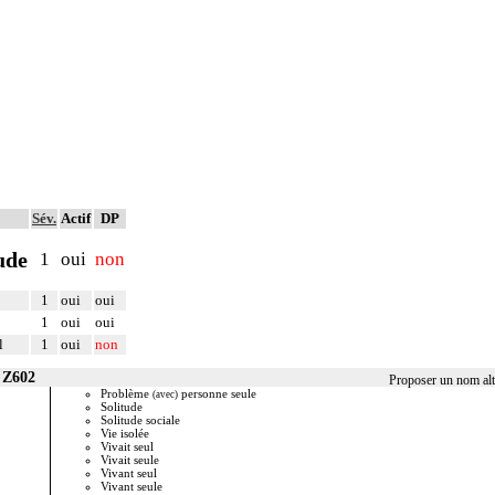
Sév.
Actif
DP
tude
1
oui
non
1
oui
oui
1
oui
oui
l
1
oui
non
 Z602
Proposer un nom alt
Problème
personne seule
Liste de synonymes po
(avec)
statistiques de reche
Solitude
Vous pouvez partici
Solitude sociale
la case ci-dessus), v
Vie isolée
temps lors de vos proc
Vivait seul
merci !
Vivait seule
Vivant seul
Vivant seule