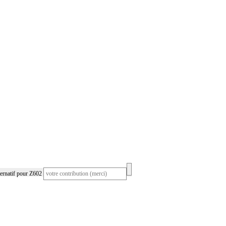
ernatif pour Z602
ur Z602 générée à partir des contributions et des
rches des codeurs et codeuses sur AideAuCodage.fr.
per
en proposant d'autres noms de diagnostics (dans
oire en envoyant vos thésaurus (
ici
) ! Vous gagnerez du
haines recherches et aiderez les autres codeurs, alors